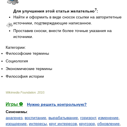
?
Для улучшения этой статьи желательно
:
Найти и оформить в виде сносок ссылки на авторитетные
источники, подтверждающие написанное.
Проставив сноски, внести более точные указания на
источники.
Категории:
Философские термины
Социология
Экономические термины
Философия истории
Wikimedia Foundation
.
2010
.
Игры ⚽
Нужно решить контрольную?
Синонимы
:
анагенез
,
воспитание
,
вырабатывание
,
горизонт
,
изменение
,
изощрение
,
интересы
,
круг интересов
,
кругозор
,
обновление
,