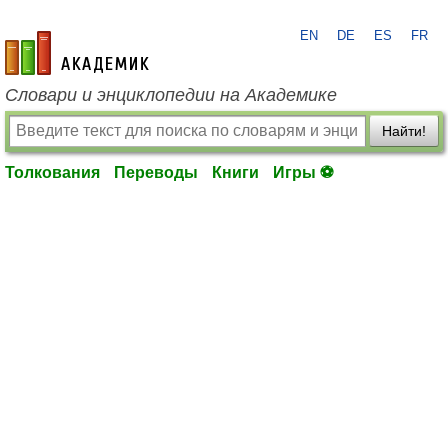
EN
DE
ES
FR
academic.ru
Словари и энциклопедии на Академике
Найти!
Толкования
Переводы
Книги
Игры ⚽