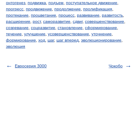
онтогенез
,
подвижка
,
подъем
,
поступательное движение
,
прогресс
,
продвижение
,
продолжение
,
пролификация
,
протекание
,
процветание
,
процесс
,
развивание
,
развитость
,
расширение
,
рост
,
саморазвитие
,
сдвиг
,
совершенствование
,
созревание
,
соцразвитие
,
становление
,
сформирование
,
течение
,
улучшение
,
усовершенствование
,
уточнение
,
формирование
,
ход
,
шаг
,
шаг вперед
,
эволюционирование
,
эволюция
Евросерия 3000
Чокобо