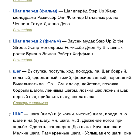
Википедия
Шаг вперед (фильм)
— Шаг вперёд Step Up Жанр
4
мелодрама Режиссёр Энн Флетчер В главных ролях
Ченнинг Татум Дженна Дево …
Википедия
Шаг вперед 2 (фильм)
— Заусен мудак Step Up 2: the
5
Streets Жанр мелодрама Режиссёр Джон Чу В главных
ролях Бриана Эвиган Роберт Хоффман …
Википедия
шаг
— Выступка, поступь, ход, походка, па. Шаг бодрый,
6
вольный, сдержанный, тихий, форсированный, черепаший.
Выделывать па.. Ср. . См. аллюр, действие, походка
бодрым шагом, ленивым шагом, ловкий шаг, ложный шаг,
первый шаг, прибавить шагу, сделать шаг …
Словарь синонимов
ШАГ
— шага (шагу) и (с колич. числит.) шага, предл. п. о
7
шаге и на (в) шагу, мн. шаги, м. 1. Движение ногой при
ходьбе. Сделать шаг вперед. Два шага. Крупные шаги.
Мелкие шаги. Размеренные шаги. «Услышав его шаги, она