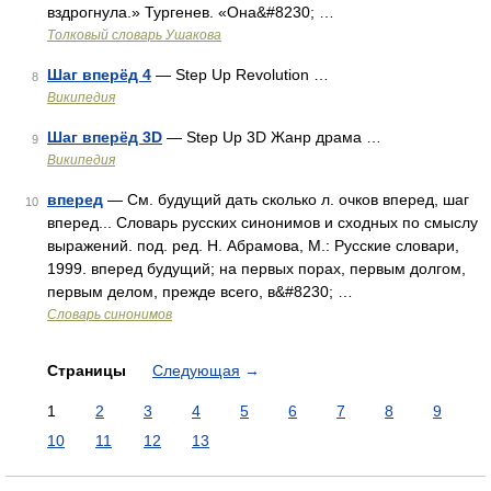
вздрогнула.» Тургенев. «Она&#8230; …
Толковый словарь Ушакова
Шаг вперёд 4
— Step Up Revolution …
8
Википедия
Шаг вперёд 3D
— Step Up 3D Жанр драма …
9
Википедия
вперед
— См. будущий дать сколько л. очков вперед, шаг
10
вперед... Словарь русских синонимов и сходных по смыслу
выражений. под. ред. Н. Абрамова, М.: Русские словари,
1999. вперед будущий; на первых порах, первым долгом,
первым делом, прежде всего, в&#8230; …
Словарь синонимов
Страницы
Следующая
→
1
2
3
4
5
6
7
8
9
10
11
12
13