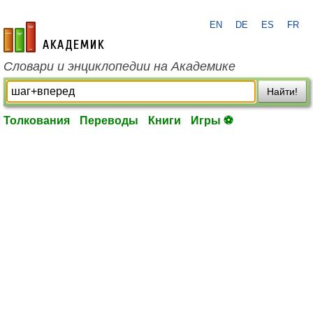
EN
DE
ES
FR
academic.ru
Словари и энциклопедии на Академике
Найти!
Толкования
Переводы
Книги
Игры ⚽