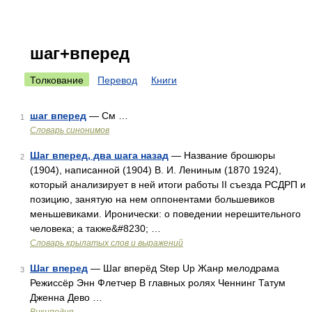
шаг+вперед
Толкование
Перевод
Книги
шаг вперед
— См …
1
Словарь синонимов
Шаг вперед, два шага назад
— Название брошюры
2
(1904), написанной (1904) В. И. Лениным (1870 1924),
который анализирует в ней итоги работы II съезда РСДРП и
позицию, занятую на нем оппонентами большевиков
меньшевиками. Иронически: о поведении нерешительного
человека; а также&#8230; …
Словарь крылатых слов и выражений
Шаг вперед
— Шаг вперёд Step Up Жанр мелодрама
3
Режиссёр Энн Флетчер В главных ролях Ченнинг Татум
Дженна Дево …