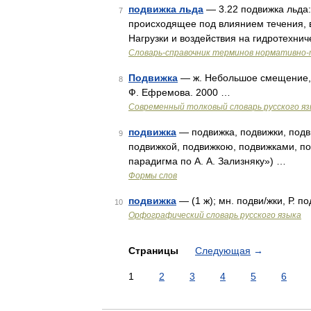
подвижка льда
— 3.22 подвижка льда:
7
происходящее под влиянием течения, в
Нагрузки и воздействия на гидротехни
Словарь-справочник терминов нормативно-
Подвижка
— ж. Небольшое смещение, 
8
Ф. Ефремова. 2000 …
Современный толковый словарь русского я
подвижка
— подвижка, подвижки, подви
9
подвижкой, подвижкою, подвижками, по
парадигма по А. А. Зализняку») …
Формы слов
подвижка
— (1 ж); мн. подви/жки, Р. п
10
Орфографический словарь русского языка
Страницы
Следующая
→
1
2
3
4
5
6