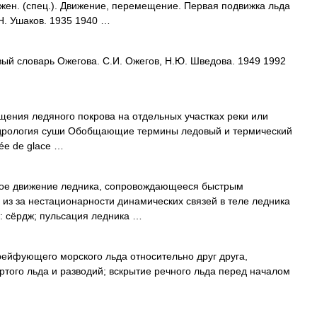
н. (спец.). Движение, перемещение. Первая подвижка льда
Н. Ушаков. 1935 1940 …
вый словарь Ожегова. С.И. Ожегов, Н.Ю. Шведова. 1949 1992
ния ледяного покрова на отдельных участках реки или
идрология суши Обобщающие термины ледовый и термический
ée de glace …
ое движение ледника, сопровождающееся быстрым
из за нестационарности динамических связей в теле ледника
: сёрдж; пульсация ледника …
йфующего морского льда относительно друг друга,
того льда и разводий; вскрытие речного льда перед началом