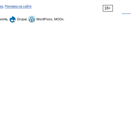
ка
,
Реклама на сайте
18+
omla,
Drupal,
WordPress, MODx.