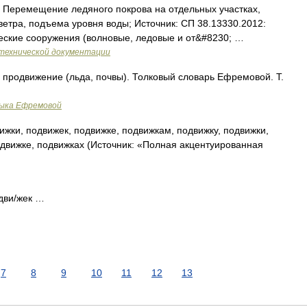
 Перемещение ледяного покрова на отдельных участках,
етра, подъема уровня воды; Источник: СП 38.13330.2012:
ческие сооружения (волновые, ледовые и от&#8230; …
технической документации
продвижение (льда, почвы). Толковый словарь Ефремовой. Т.
зыка Ефремовой
жки, подвижек, подвижке, подвижкам, подвижку, подвижки,
движке, подвижках (Источник: «Полная акцентуированная
одви/жек …
7
8
9
10
11
12
13