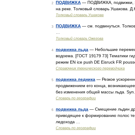
ПОДВИЖКА
— ПОДВИЖКА, подвижки, же
2
на реке. Толковый словарь Ушакова. Д.
Толковый словарь Ушакова
ПОДВИЖКА
— см. подвинуться. Толко
3
…
Толковый словарь Ожегова
подвижка льда
— Небольшие перемеще
4
водоема. [ГОСТ 19179 73] Тематики г
режим EN ice push DE Eisruck FR pouss
Справочник технического переводчика
подвижка ледника
— Резкое ускоренн
5
продвижением его конца, возникающее 
без изменения общей массы льда. Syn.
Словарь по географии
подвижка льда
— Смещение льдин дре
6
приводящее к формированию полос тер
ледохода …
Словарь по географии