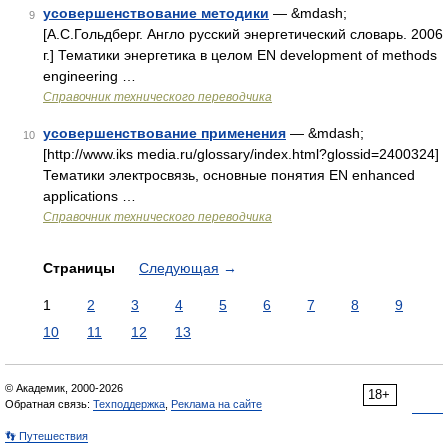
усовершенствование методики
— &mdash;
9
[А.С.Гольдберг. Англо русский энергетический словарь. 2006
г.] Тематики энергетика в целом EN development of methods
engineering …
Справочник технического переводчика
усовершенствование применения
— &mdash;
10
[http://www.iks media.ru/glossary/index.html?glossid=2400324]
Тематики электросвязь, основные понятия EN enhanced
applications …
Справочник технического переводчика
Страницы
Следующая
→
1
2
3
4
5
6
7
8
9
10
11
12
13
© Академик, 2000-2026
18+
Обратная связь:
Техподдержка
,
Реклама на сайте
👣 Путешествия