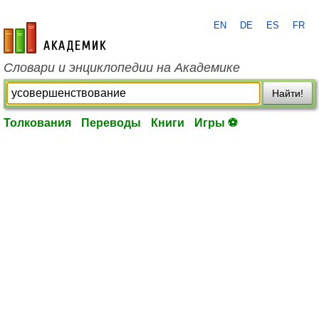
EN
DE
ES
FR
academic.ru
Словари и энциклопедии на Академике
Найти!
Толкования
Переводы
Книги
Игры ⚽