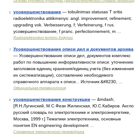
Основы духовной культуры (энциклопедический словарь педагога)
усовершенствование
— tobulinimas statusas T sritis
6
radioelektronika atitikmenys: angl. improvement; refinement;
upgrading vok. Verbesserung, f; Verfeinerung, f rus.
усовершенствование, f pranc. perfectionnement, m …
Radioelektronikos terminų žodynas
Усовершенствование описи дел и документов архива
7
— Усовершенствование описи дел, документов комплекс
работ по повышению информативности описи: уточнению
заголовков единиц хранения/единиц учета (без изменения
их систематизации), составлению необходимого
справочного аппарата к описи... Источник:&#8230; …
Официальная терминология
усовершенствование конструкции
— &mdash;
8
[Я.Н.Лугинский, М.С.Фези Жилинская, Ю.С.Кабиров. Англо
русский словарь по электротехнике и электроэнергетике,
Москва, 1999 г.] Тематики электротехника, основные
понятия EN engineering development …
Справочник технического переводчика