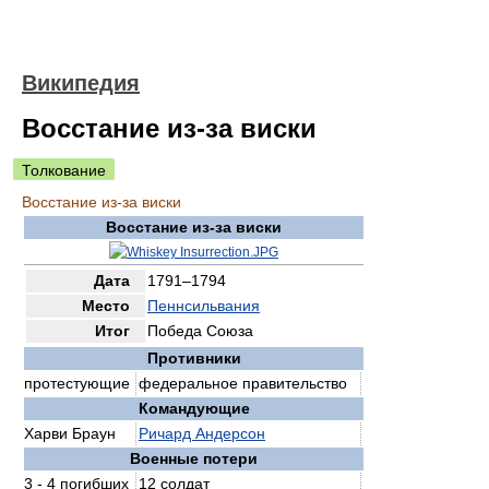
Википедия
Восстание из-за виски
Толкование
Восстание из-за виски
Восстание из-за виски
Дата
1791–1794
Место
Пеннсильвания
Итог
Победа Союза
Противники
протестующие
федеральное правительство
Командующие
Харви Браун
Ричард Андерсон
Военные потери
3 - 4 погибших
12 солдат