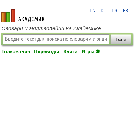
EN
DE
ES
FR
academic.ru
Словари и энциклопедии на Академике
Найти!
Толкования
Переводы
Книги
Игры ⚽