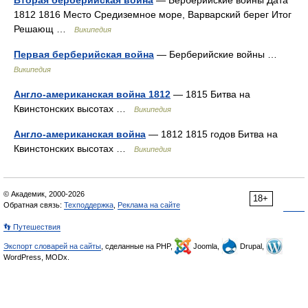
Вторая берберийская война
— Берберийские войны Дата
1812 1816 Место Средиземное море, Варварский берег Итог
Решающ …
Википедия
Первая берберийская война
— Берберийские войны …
Википедия
Англо-американская война 1812
— 1815 Битва на
Квинстонских высотах …
Википедия
Англо-американская война
— 1812 1815 годов Битва на
Квинстонских высотах …
Википедия
© Академик, 2000-2026
18+
Обратная связь:
Техподдержка
,
Реклама на сайте
👣 Путешествия
Экспорт словарей на сайты
, сделанные на PHP,
Joomla,
Drupal,
WordPress, MODx.