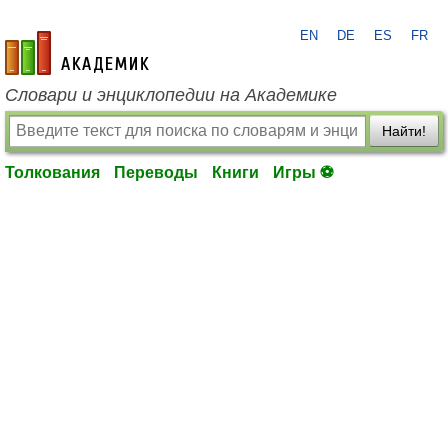
EN
DE
ES
FR
academic.ru
Словари и энциклопедии на Академике
Найти!
Толкования
Переводы
Книги
Игры ⚽