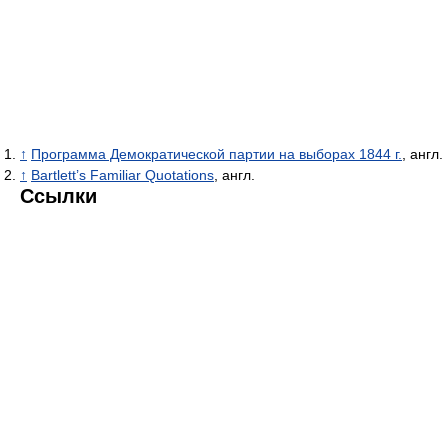
↑
Программа Демократической партии на выборах 1844 г.
, англ.
↑
Bartlett’s Familiar Quotations
, англ.
Ссылки