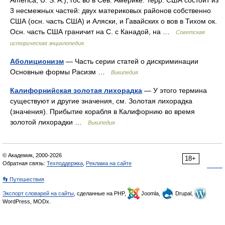
3 несмежных частей: двух материковых районов собственно
США (осн. часть США) и Аляски, и Гавайских о вов в Тихом ок.
Осн. часть США граничит на С. с Канадой, на …
Советская
историческая энциклопедия
Аболиционизм
— Часть серии статей о дискриминации
Основные формы Расизм …
Википедия
Калифорнийская золотая лихорадка
— У этого термина
существуют и другие значения, см. Золотая лихорадка
(значения). Прибытие корабля в Калифорнию во время
золотой лихорадки …
Википедия
© Академик, 2000-2026
18+
Обратная связь:
Техподдержка
,
Реклама на сайте
👣 Путешествия
Экспорт словарей на сайты
, сделанные на PHP,
Joomla,
Drupal,
WordPress, MODx.