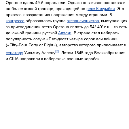
Орегоне вдоль 49-й параллели. Однако англичане настаивали
на более южной границе, проходящей по
реке Колумбия
. Это
привело к возрастанию напряжения между странами. В
конгрессе
образовалась группа
экспансионистов
, выступающих
за присоединении всего Орегона вплоть до 54° 40′ с.ш., то есть
до южной границы русской
Аляски
. В стране стал набирать
популярность лозунг «Пятьдесят четыре сорок или война»
(«Fifty-Four Forty or Fight»), авторство которого приписывается
[2]
сенатору
Уильяму Аллену
. Летом 1845 года Великобритания
и США направили к побережью военные корабли.