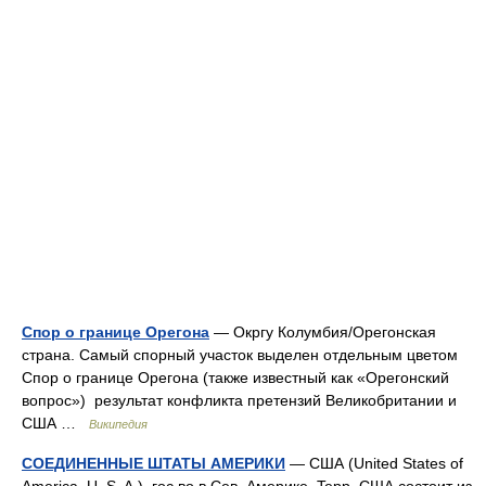
Спор о границе Орегона
— Окргу Колумбия/Орегонская
страна. Самый спорный участок выделен отдельным цветом
Спор о границе Орегона (также известный как «Орегонский
вопрос») результат конфликта претензий Великобритании и
США …
Википедия
СОЕДИНЕННЫЕ ШТАТЫ АМЕРИКИ
— США (United States of
America, U. S. A.), гос во в Сев. Америке. Tepp. США состоит из