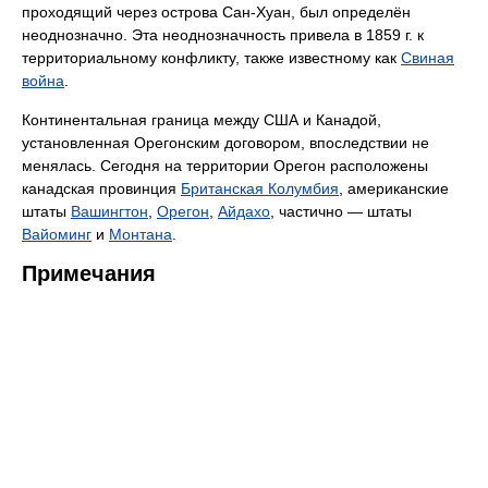
проходящий через острова Сан-Хуан, был определён
неоднозначно. Эта неоднозначность привела в 1859 г. к
территориальному конфликту, также известному как
Свиная
война
.
Континентальная граница между США и Канадой,
установленная Орегонским договором, впоследствии не
менялась. Сегодня на территории Орегон расположены
канадская провинция
Британская Колумбия
, американские
штаты
Вашингтон
,
Орегон
,
Айдахо
, частично — штаты
Вайоминг
и
Монтана
.
Примечания