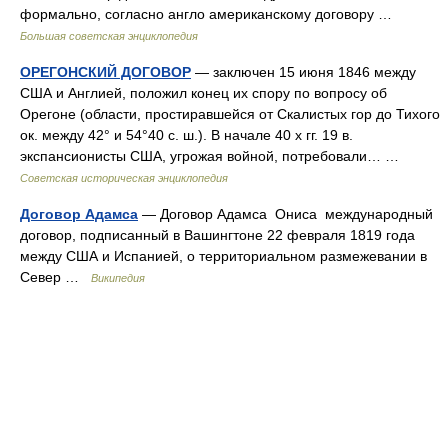
формально, согласно англо американскому договору …
Большая советская энциклопедия
ОРЕГОНСКИЙ ДОГОВОР
— заключен 15 июня 1846 между
США и Англией, положил конец их спору по вопросу об
Орегоне (области, простиравшейся от Скалистых гор до Тихого
ок. между 42° и 54°40 с. ш.). В начале 40 х гг. 19 в.
экспансионисты США, угрожая войной, потребовали… …
Советская историческая энциклопедия
Договор Адамса
— Договор Адамса Ониса международный
договор, подписанный в Вашингтоне 22 февраля 1819 года
между США и Испанией, о территориальном размежевании в
Север …
Википедия