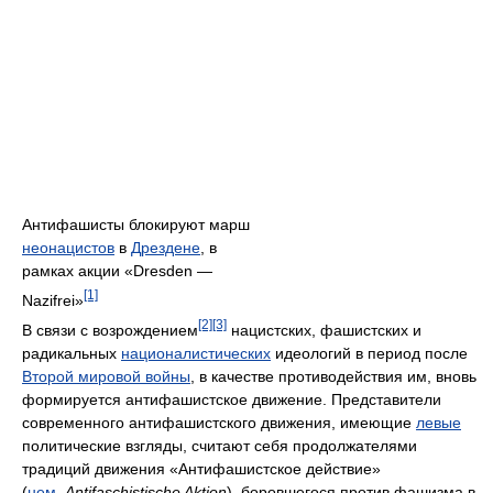
Антифашисты блокируют марш
неонацистов
в
Дрездене
, в
рамках акции «Dresden —
[1]
Nazifrei»
[2]
[3]
В связи с возрождением
нацистских, фашистских и
радикальных
националистических
идеологий в период после
Второй мировой войны
, в качестве противодействия им, вновь
формируется антифашистское движение. Представители
современного антифашистского движения, имеющие
левые
политические взгляды, считают себя продолжателями
традиций движения «Антифашистское действие»
(
нем.
Antifaschistische Aktion
), боровшегося против фашизма в