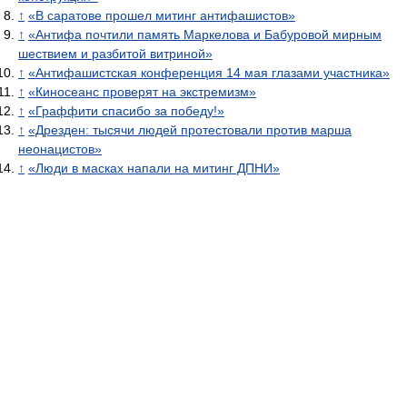
↑
«В саратове прошел митинг антифашистов»
↑
«Антифа почтили память Маркелова и Бабуровой мирным
шествием и разбитой витриной»
↑
«Антифашистская конференция 14 мая глазами участника»
↑
«Киносеанс проверят на экстремизм»
↑
«Граффити спасибо за победу!»
↑
«Дрезден: тысячи людей протестовали против марша
неонацистов»
↑
«Люди в масках напали на митинг ДПНИ»