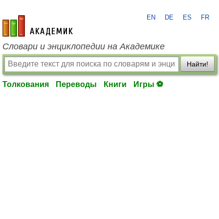
EN
DE
ES
FR
academic.ru
Словари и энциклопедии на Академике
Найти!
Толкования
Переводы
Книги
Игры ⚽