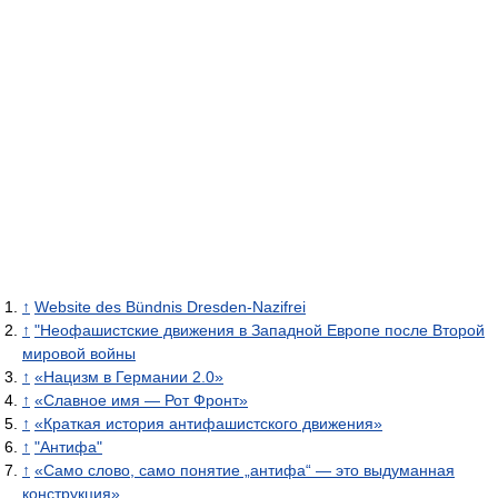
↑
Website des Bündnis Dresden-Nazifrei
↑
"Неофашистские движения в Западной Европе после Второй
мировой войны
↑
«Нацизм в Германии 2.0»
↑
«Славное имя — Рот Фронт»
↑
«Краткая история антифашистского движения»
↑
"Антифа"
↑
«Само слово, само понятие „антифа“ — это выдуманная
конструкция»