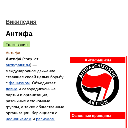
Википедия
Антифа
Толкование
Антифа
Антифа́
(сокр. от
Антифашизм
антифашизм
) —
международное движение,
ставящее своей целью борьбу
с
фашизмом
. Объединяет
левые
и леворадикальные
партии и организации,
различные автономные
группы, а также общественные
организации, борющиеся с
Основные принципы
неонацизмом
и
расизмом
.