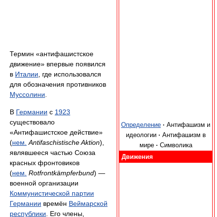
Термин «антифашистское
движение» впервые появился
в
Италии
, где использовался
для обозначения противников
Муссолини
.
В
Германии
с
1923
существовало
Определение
·
Антифашизм и
«Антифашистское действие»
идеологии
·
Антифашизм в
(
нем.
Antifaschistische Aktion
),
мире
·
Символика
являвшееся частью Союза
Движения
красных фронтовиков
(
нем.
Rotfrontkämpferbund
) —
военной организации
Коммунистической партии
Германии
времён
Веймарской
республики
. Его члены,