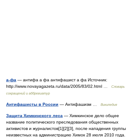
а-фа
— антифа а фа антифашист а фа Источник:
http://www.novayagazeta.ru/data/2005/83/02.html …
Словарь
сокращений и аббревиатур
Антифашисты в России
— Антифашизм …
Википедия
Защита Химкинского леса
— Химкинское дело общее
название политического преследования общественных
активистов и журналистов[1][2][3], после нападения группы
неизвестных на администрацию Химок 28 июля 2010 года.