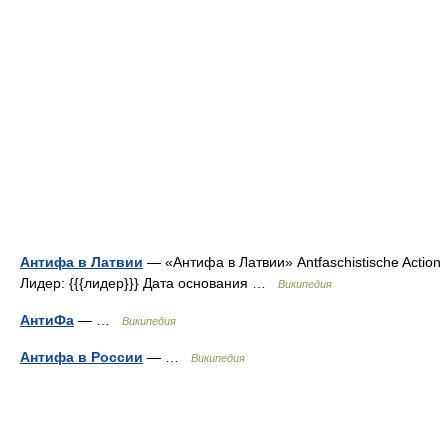
Антифа в Латвии
— «Антифа в Латвии» Antfaschistische Action
Лидер: {{{лидер}}} Дата основания …
Википедия
АнтиФа
— …
Википедия
Антифа в России
— …
Википедия