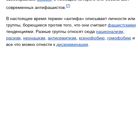
[7]
современных антифашистов.
В настоящее время термин «антифа» описывает личности или
группы, борющиеся против того, что они считают
фашистскими
тенденциями. Разные группы относят сюда
национализм
,
расизм
,
неонацизм
,
антисемитизм
,
ксенофобию
,
гомофобию
и
все что можно отнести к
дискриминации
.