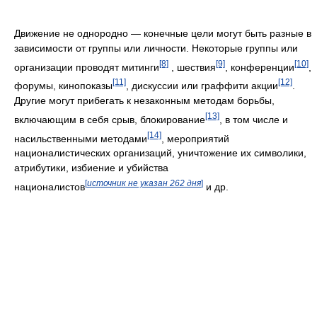
Движение не однородно — конечные цели могут быть разные в
зависимости от группы или личности. Некоторые группы или
[8]
[9]
[10]
организации проводят митинги
, шествия
, конференции
,
[11]
[12]
форумы, кинопоказы
, дискуссии или граффити акции
.
Другие могут прибегать к незаконным методам борьбы,
[13]
включающим в себя срыв, блокирование
, в том числе и
[14]
насильственными методами
, мероприятий
националистических организаций, уничтожение их символики,
атрибутики, избиение и убийства
[
источник не указан 262 дня
]
националистов
и др.