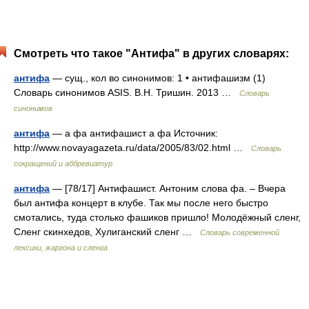
Смотреть что такое "Антифа" в других словарях:
антифа
— сущ., кол во синонимов: 1 • антифашизм (1)
Словарь синонимов ASIS. В.Н. Тришин. 2013 …
Словарь
синонимов
антифа
— а фа антифашист а фа Источник:
http://www.novayagazeta.ru/data/2005/83/02.html …
Словарь
сокращений и аббревиатур
антифа
— [78/17] Антифашист. Антоним слова фа. – Вчера
был антифа концерт в клубе. Так мы после него быстро
смотались, туда столько фашиков пришло! Молодёжный сленг,
Сленг скинхедов, Хулиганский сленг …
Cловарь современной
лексики, жаргона и сленга