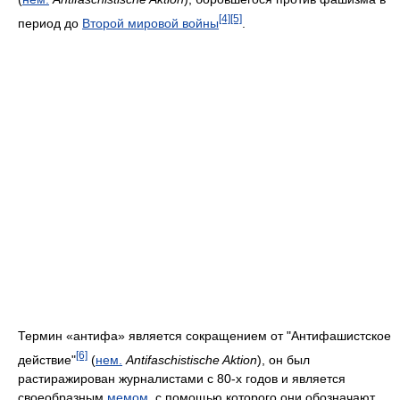
[4]
[5]
период до
Второй мировой войны
.
Термин «антифа» является сокращением от "Антифашистское
[6]
действие"
(
нем.
Antifaschistische Aktion
), он был
растиражирован журналистами c 80-х годов и является
своеобразным
мемом
, с помощью которого они обозначают