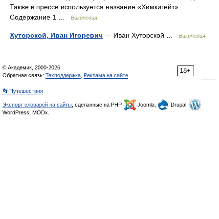
Также в прессе используется название «Химкигейт».
Содержание 1 …
Википедия
Хуторской, Иван Игоревич
— Иван Хуторской …
Википедия
© Академик, 2000-2026
18+
Обратная связь:
Техподдержка
,
Реклама на сайте
👣 Путешествия
Экспорт словарей на сайты
, сделанные на PHP,
Joomla,
Drupal,
WordPress, MODx.