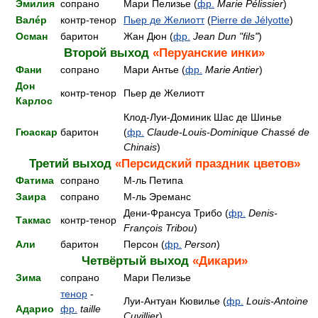
Эмилия
сопрано
Мари Пелизье (
фр.
Marie Pélissier
)
Валéр
контр-тенор
Пьер де Желиотт
(
Pierre de Jélyotte
)
Осман
баритон
Жан Дюн (
фр.
Jean Dun "fils"
)
Второй выход
«Перуанские инки»
Фани
сопрано
Мари Антье (
фр.
Marie Antier
)
Дон
контр-тенор
Пьер де Желиотт
Карлос
Клод-Луи-Доминик Шас де Шинье
Гюаскар
баритон
(
фр.
Claude-Louis-Dominique Chassé de
Chinais
)
Третий выход
«Персидский праздник цветов»
Фатима
сопрано
М-ль Петипа
Заира
сопрано
М-ль Эреманс
Дени-Франсуа Трибо (
фр.
Denis-
Такмас
контр-тенор
François Tribou
)
Али
баритон
Персон (
фр.
Person
)
Четвёртый выход
«Дикари»
Зима
сопрано
Мари Пелизье
тенор
-
Луи-Антуан Кювилье (
фр.
Louis-Antoine
Адарио
фр.
taille
Cuvillier
)