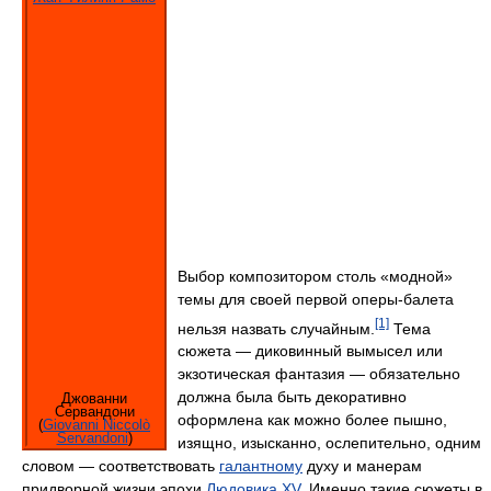
Выбор композитором столь «модной»
темы для своей первой оперы-балета
[1]
нельзя назвать случайным.
Тема
сюжета — диковинный вымысел или
экзотическая фантазия — обязательно
должна была быть декоративно
Джованни
Сервандони
оформлена как можно более пышно,
(
Giovanni Niccolò
Servandoni
)
изящно, изысканно, ослепительно, одним
словом — соответствовать
галантному
духу и манерам
придворной жизни эпохи
Людовика XV
. Именно такие сюжеты в