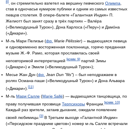
8]
, он стремительно взлетел на вершину певческого
Олимпа
,
став в одночасье кумиром публики и одним из самых известных
певцов столетия. В опере-балете «Галантная Индия» П.
Желиотт был занят сразу в трёх партиях – Валéра
(«Великодушный Турок»), Дона Карлоса («Перу») и Дамóна
(«Дикари»).
М-ль Мари Пелизье (
фр.
Marie Pélissier
) – выдающаяся певица
и одновременно восторженная поклонница, горячо преданная
музыке Ж.-Ф. Рамо, которая прославилась своей
[комм. 9]
неповторимой интерпретацией
партий Зимы
(«Дикари») и Эмили («Великодушный Турок»);
Месье Жан Дун (
фр.
Jean Dun "fils"
) – был неподражаем в
ролях Османа-паши («Великодушный Турок») и Дона Альвара
[11]
(«Дикари»).
М-ль
Мари Салле
(
Marie Sallé
) — выдающаяся танцовщица, по
[комм. 10]
праву получившая прозвище
Терпсихоры
Франции.
Каждый раз зрители, затаив дыхание, ожидали появление
[3]
своей любимицы.
В Третьем выходе «Галантной Индии»
(«Персидском празднике цветов») номер м-ль Салле встречали