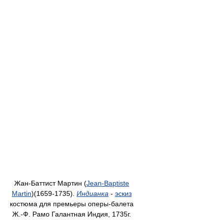
Жан-Баттист Мартин (
Jean-Baptiste
Martin
)(1659-1735).
Индианка
-
эскиз
костюма для премьеры оперы-балета
Ж.-Ф. Рамо Галантная Индия, 1735г.