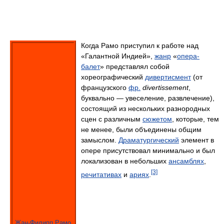
Когда Рамо приступил к работе над
«Галантной Индией»,
жанр
«
опера-
балет
» представлял собой
хореографический
дивертисмент
(от
французского
фр.
divertissement
,
буквально — увеселение, развлечение),
состоящий из нескольких разнородных
сцен с различным
сюжетом
, которые, тем
не менее, были объединены общим
замыслом.
Драматургический
элемент в
опере присутствовал минимально и был
локализован в небольших
ансамблях
,
[3]
речитативах
и
ариях
.
Жан-Филипп Рамо