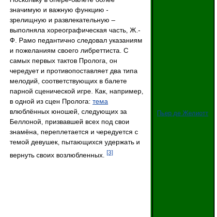
значимую и важную функцию -
зрелищную и развлекательную –
выполняла хореографическая часть, Ж.-
Ф. Рамо педантично следовал указаниям
и пожеланиям своего либреттиста. С
самых первых тактов Пролога, он
чередует и противопоставляет два типа
мелодий, соответствующих в балете
парной сценической игре. Как, например,
в одной из сцен Пролога:
тема
влюблённых юношей, следующих за
Пьер де Желиотт
Беллоной, призвавшей всех под свои
знамёна, переплетается и чередуется с
темой девушек, пытающихся удержать и
[3]
вернуть своих возлюбленных.