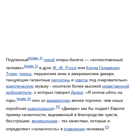
[комм. 4]
Подлинный
герой
оперы-балета —
«естественный
[комм. 5]
человек»
в духе
Ж.-Ж. Руссо
или
Клода Гельвеция
.
Турки
,
персы
, перуанские инки и американские дикари,
танцующие галантные
ригодоны
и
гавоты
под очаровательно-
идиллическую
музыку - носители более высокой
нравственной
добродетели
, о которых говорил
Дидро
:
«Я готов идти на
[комм. 6]
пари
,
что их
варварство
менее порочно, чем наша
[5]
городская
цивилизация
»
.
«Дикари» как бы подают Европе
пример галантности, выраженный в благородстве чувств,
бесстрашии,
великодушии
- тех качествах, которые и
[2]
определяют «галантность» в
поведении
человека.