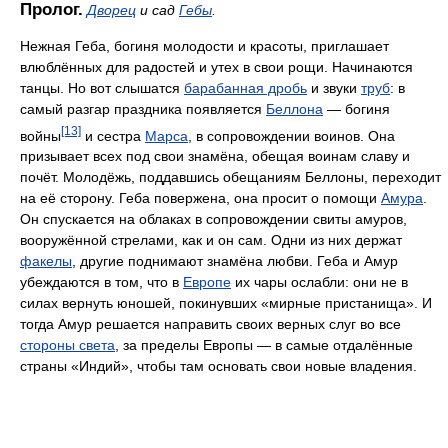
Пролог.
Дворец
и сад
Гебы
.
Нежная Геба, богиня молодости и красоты, приглашает
влюблённых для радостей и утех в свои рощи. Начинаются
танцы. Но вот слышатся
барабанная дробь
и звуки
труб
: в
самый разгар праздника появляется
Беллона
— богиня
[13]
войны
и сестра
Марса
, в сопровождении воинов. Она
призывает всех под свои знамёна, обещая воинам славу и
почёт. Молодёжь, поддавшись обещаниям Беллоны, переходит
на её сторону. Геба повержена, она просит о помощи
Амура
.
Он спускается на облаках в сопровождении свиты амуров,
вооружённой стрелами, как и он сам. Одни из них держат
факелы
, другие поднимают знамёна любви. Геба и Амур
убеждаются в том, что в
Европе
их чары ослабли: они не в
силах вернуть юношей, покинувших «мирные пристанища». И
тогда Амур решается направить своих верных слуг во все
стороны света
, за пределы Европы — в самые отдалённые
страны «Индий», чтобы там основать свои новые владения.