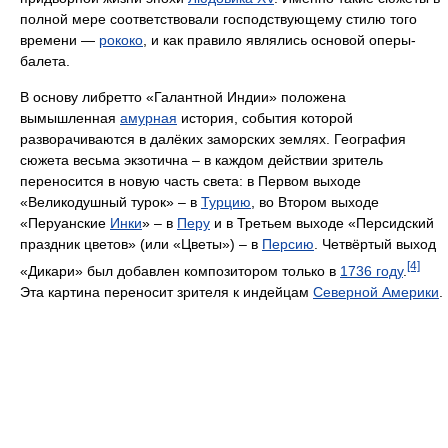
полной мере соответствовали господствующему стилю того
времени —
рококо
, и как правило являлись основой оперы-
балета.
В основу либретто «Галантной Индии» положена
вымышленная
амурная
история, события которой
разворачиваются в далёких заморских землях. География
сюжета весьма экзотична – в каждом действии зритель
переносится в новую часть света: в Первом выходе
«Великодушный турок» – в
Турцию
, во Втором выходе
«Перуанские
Инки
» – в
Перу
и в Третьем выходе «Персидский
праздник цветов» (или «Цветы») – в
Персию
. Четвёртый выход
[4]
«Дикари» был добавлен композитором только в
1736 году
.
Эта картина переносит зрителя к индейцам
Северной Америки
.