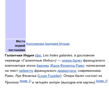
Место
Королевская Академия Музыки
первой
постановки
Гала́нтная Индия
(
фр.
Les Indes galantes
, в дословном
переводе
«Галантные Индии»)
—
опера-балет
французского
композитора эпохи
барокко
Жана-Филиппа Рамо
, написанная
на текст
либретто
французского
драматурга
, современника
Рамо, Луи Фюзелье (
Louis Fuzelier
). Опера-балет состоит из
[комм. 1]
[комм. 2]
Пролога
и четырёх
антре
(выходов или картин).