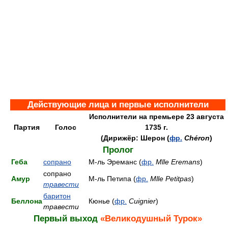
Действующие лица и первые исполнители
Исполнители на премьере 23 августа
Партия
Голос
1735 г.
(Дирижёр: Шерон (
фр.
Chéron
)
Пролог
Геба
сопрано
М-ль Эреманс (
фр.
Mlle Eremans
)
сопрано
Амур
М-ль Петипа (
фр.
Mlle Petitpas
)
травести
баритон
Беллона
Кюнье (
фр.
Cuignier
)
травести
Первый выход
«Великодушный Турок»