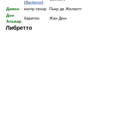
(
Baritenor
)
Дамон
контр-тенор
Пьер де Желиотт
Дон
баритон
Жан Дюн
Альвар
Либретто