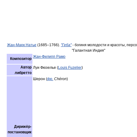
Жан-Марк Натье
(1685–1766).
"Геба"
- богиня молодости и красоты, перс
"Галантная Индия"
Жан-Филипп Рамо
Композитор
Автор
Луи Фюзелье (
Louis Fuzelier
)
либретто
Шерон (
фр.
Chéron
)
Дирижёр-
постановщик