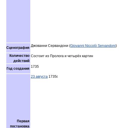
Джованни Сервандони (
Giovanni Niccolò Servandoni
)
Сценография
Количество
Состоит из Пролога и четырёх картин
действий
1735
Год создания
23 августа
1735г.
Первая
постановка