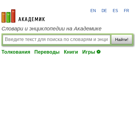
EN
DE
ES
FR
academic.ru
Словари и энциклопедии на Академике
Найти!
Толкования
Переводы
Книги
Игры ⚽