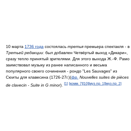
10 марта
1736 года
состоялась
третья
премьера спектакля - в
Третьей редакции
: был добавлен Четвёртый выход «Дикари»,
сразу тепло принятый зрителями. Для этого выхода Ж.-Ф. Рамо
заимствовал музыку из ранее написанного и весьма
популярного своего сочинения - рондо "Les Sauvages" из
Сюиты для клавесина (1726-27г.)(
фр.
Nouvelles suites de pièces
[1]
[комм. 7]
[10]
[муз.пр. 1]
[муз.пр. 2]
de clavecin - Suite in G minor
).