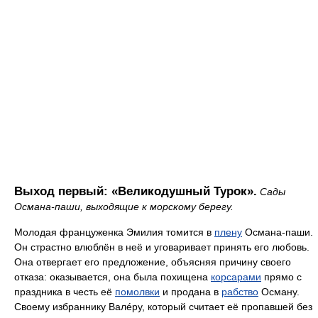
Выход первый: «Великодушный Турок».
Сады
Османа-паши, выходящие к морскому берегу.
Молодая француженка Эмилия томится в
плену
Османа-паши.
Он страстно влюблён в неё и уговаривает принять его любовь.
Она отвергает его предложение, объясняя причину своего
отказа: оказывается, она была похищена
корсарами
прямо с
праздника в честь её
помолвки
и продана в
рабство
Осману.
Своему избраннику Валéру, который считает её пропавшей без