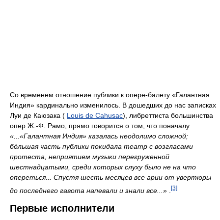
Со временем отношение публики к опере-балету «Галантная
Индия» кардинально изменилось. В дошедших до нас записках
Луи де Каюзака (
Louis de Cahusac
), либреттиста большинства
опер Ж.-Ф. Рамо, прямо говорится о том, что поначалу
«...«Галантная Индия» казалась неодолимо сложной;
бóльшая часть публики покидала театр с возгласами
протеста, неприятием музыки перегруженной
шестнадцатыми, среди которых слуху было не на что
опереться... Спустя шесть месяцев все арии от увертюры
[3]
до последнего гавота напевали и знали все...»
.
Первые исполнители