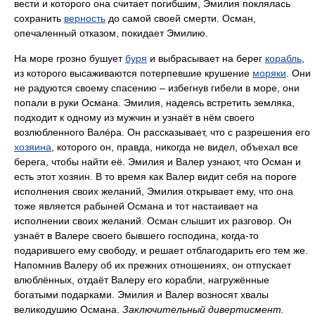
вести и которого она считает погибшим, Эмилия поклялась
сохранить
верность
до самой своей смерти. Осман,
опечаленный отказом, покидает Эмилию.
На море грозно бушует
буря
и выбрасывает на берег
корабль
,
из которого высаживаются потерпевшие крушение
моряки
. Они
не радуются своему спасению – избегнув гибели в море, они
попали в руки Османа. Эмилия, надеясь встретить земляка,
подходит к одному из мужчин и узнаёт в нём своего
возлюбленного Валéра. Он рассказывает, что с разрешения его
хозяина
, которого он, правда, никогда не видел, объехал все
берега, чтобы найти её. Эмилия и Валер узнают, что Осман и
есть этот хозяин. В то время как Валер видит себя на пороге
исполнения своих желаний, Эмилия открывает ему, что она
тоже является рабыней Османа и тот настаивает на
исполнении своих желаний. Осман слышит их разговор. Он
узнаёт в Валере своего бывшего господина, когда-то
подарившего ему свободу, и решает отблагодарить его тем же.
Напомнив Валеру об их прежних отношениях, он отпускает
влюблённых, отдаёт Валеру его корабли, нагружённые
богатыми подарками. Эмилия и Валер возносят хвалы
великодушию Османа.
Заключительный дивертисмент.