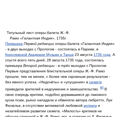
Титульный лист оперы-балета Ж.-Ф.
Рамо «Галантная Индия», 1735г.
Премьера
Первой редакции
оперы-балета «Галантная Индия»
- в двух выходах с Прологом - состоялась в Париже, в
Королевской Академии Музыки и Танца
23 августа
1735 года
. А
спустя всего пять дней, 28 августа 1735 года, состоялась
премьера
Второй редакции
- в
трёх
выходах с Прологом.
Первые представления блистательной оперы Ж.-Ф. Рамо
прошли, тем не менее, с более чем скромным результатом -
без явного успеха. «Недочёты» и «упущения» в
сюжете
[8]
приводили зрителей в недоумение и замешательство.
В
свою очередь критики, подобно дорвавшимся до лакомого
куска псам, рьяно нападали и обвиняли автора либретто, Луи
Фюзелье, в отсутствии витиеватой любовной
интриги
и
незатейливом развитии сюжета. «Милость» критиков не
обошла стороной и Ж.-Ф. Рамо: его, в отличие от Л. Фюзелье,