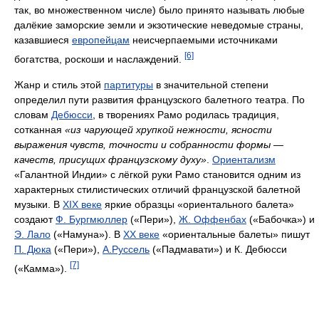
так, во множественном числе) было принято называть любые
далёкие заморские земли и экзотические неведомые страны,
казавшиеся
европейцам
неисчерпаемыми источниками
[6]
богатства, роскоши и наслаждений.
Жанр и стиль этой
партитуры
в значительной степени
определил пути развития французского балетного театра. По
словам
Дебюсси
, в творениях Рамо родилась традиция,
сотканная
«из чарующей хрупкой нежности, ясности
выражения чувств, точности и собранности формы —
качеств, присущих французскому духу»
.
Ориентализм
«Галантной Индии» с лёгкой руки Рамо становится одним из
характерных стилистических отличий французской балетной
музыки. В
XIX веке
яркие образцы «ориентального балета»
создают
Ф. Бургмюллер
(«Пе­ри»),
Ж. Оффенбах
(«Бабочка») и
Э. Лало
(«Намуна»). В
XX веке
«ориентальные балеты» пишут
П. Дюка
(«Пери»),
А.Руссель
(«Падмавати») и К. Дебюсси
[7]
(«Камма»).