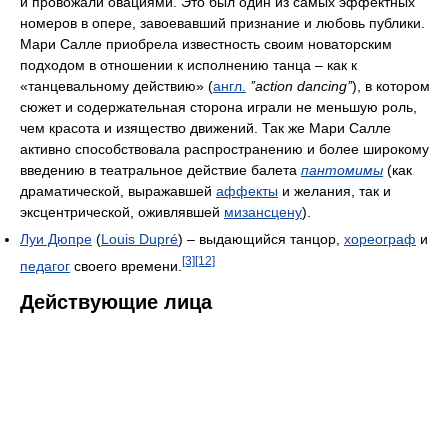
и провожали овациями. Это был один из самых эффектных
номеров в опере, завоевавший признание и любовь публики.
Мари Салле приобрела известность своим новаторским
подходом в отношении к исполнению танца – как к
«танцевальному действию» (
англ.
’’action dancing’’
), в котором
сюжет и содержательная сторона играли не меньшую роль,
чем красота и изящество движений. Так же Мари Салле
активно способствовала распространению и более широкому
введению в театральное действие балета
пантомимы
(как
драматической, выражавшей
аффекты
и желания, так и
эксцентрической, оживлявшей
мизансцену
).
Луи Дюпре
(
Louis Dupré
) – выдающийся танцор,
хореограф
и
[3]
[12]
педагог
своего времени.
Действующие лица