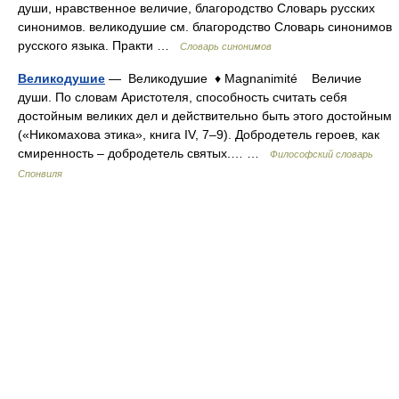
души, нравственное величие, благородство Словарь русских
синонимов. великодушие см. благородство Словарь синонимов
русского языка. Практи …
Словарь синонимов
Великодушие
— Великодушие ♦ Magnanimité Величие
души. По словам Аристотеля, способность считать себя
достойным великих дел и действительно быть этого достойным
(«Никомахова этика», книга IV, 7–9). Добродетель героев, как
смиренность – добродетель святых.… …
Философский словарь
Спонвиля