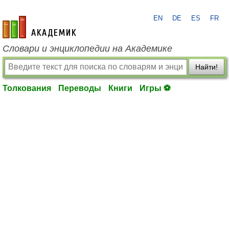
EN
DE
ES
FR
academic.ru
Словари и энциклопедии на Академике
Найти!
Толкования
Переводы
Книги
Игры ⚽