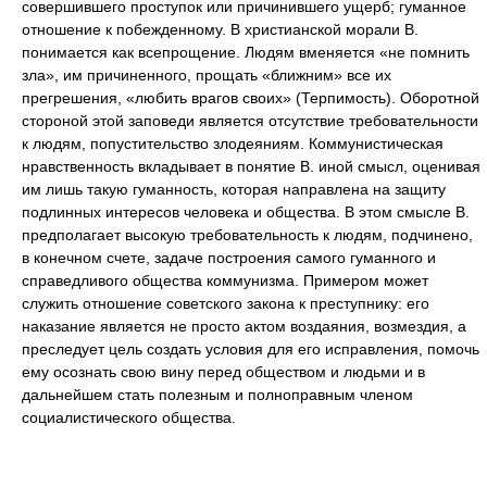
совершившего проступок или причинившего ущерб; гуманное
отношение к побежденному. В христианской морали В.
понимается как всепрощение. Людям вменяется «не помнить
зла», им причиненного, прощать «ближним» все их
прегрешения, «любить врагов своих» (Терпимость). Оборотной
стороной этой заповеди является отсутствие требовательности
к людям, попустительство злодеяниям. Коммунистическая
нравственность вкладывает в понятие В. иной смысл, оценивая
им лишь такую гуманность, которая направлена на защиту
подлинных интересов человека и общества. В этом смысле В.
предполагает высокую требовательность к людям, подчинено,
в конечном счете, задаче построения самого гуманного и
справедливого общества коммунизма. Примером может
служить отношение советского закона к преступнику: его
наказание является не просто актом воздаяния, возмездия, а
преследует цель создать условия для его исправления, помочь
ему осознать свою вину перед обществом и людьми и в
дальнейшем стать полезным и полноправным членом
социалистического общества.