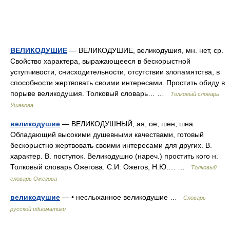
ВЕЛИКОДУШИЕ
— ВЕЛИКОДУШИЕ, великодушия, мн. нет, ср.
Свойство характера, выражающееся в бескорыстной
уступчивости, снисходительности, отсутствии злопамятства, в
способности жертвовать своими интересами. Простить обиду в
порыве великодушия. Толковый словарь… …
Толковый словарь
Ушакова
великодушие
— ВЕЛИКОДУШНЫЙ, ая, ое; шен, шна.
Обладающий высокими душевными качествами, готовый
бескорыстно жертвовать своими интересами для других. В.
характер. В. поступок. Великодушно (нареч.) простить кого н.
Толковый словарь Ожегова. С.И. Ожегов, Н.Ю.… …
Толковый
словарь Ожегова
великодушие
— • неслыханное великодушие …
Словарь
русской идиоматики