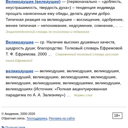
Великодушие (веледушие)
— (первоначально – «доблесть,
неустрашимость, твердость духа») – тенденция индивида
прощать нанесенные ему обиды, делать другим добро.
Типичная реакция на великодушие – восхищение, одобрение,
менее типичная – непонимание, недоумение, сомнение,… …
Энциклопедический словарь по психологии и педагогике
Великодушие
— ср. Наличие высоких душевных качеств,
щедрость души; благородство. Толковый словарь Ефремовой.
Т. Ф. Ефремова. 2000 …
Современный толковый словарь русского
языка Ефремовой
великодушие
— великодушие, великодушия, великодушия,
великодуший, великодушию, великодушиям, великодушие,
великодушия, великодушием, великодушиями, великодушии,
великодушиях (Источник: «Полная акцентуированная
парадигма по А. А. Зализняку») …
Формы слов
© Академик, 2000-2026
18+
Обратная связь:
Техподдержка
,
Реклама на сайте
👣 Путешествия