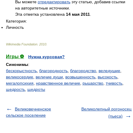
Вы можете
отредактировать
эту статью, добавив ссылки
на авторитетные источники.
Эта отметка установлена
14 мая 2011
.
Категория:
Личность
Wikimedia Foundation
.
2010
.
Игры ⚽
Нужна курсовая?
Синонимы
:
бескорыстность
,
благородность
,
благородство
,
веледушие
,
великосердие
,
величие души
,
возвышенность
,
высокость
,
мегалопсихия
,
нравственное величие
,
рыцарство
,
тчивость
,
щедрость
,
щедроты
Великовечненское
Великолепный рогоносец
сельское поселение
(пьеса)