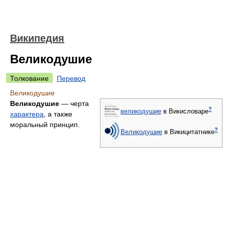
Википедия
Великодушие
Толкование
Перевод
Великодушие
Великодушие
— черта
?
великодушие
в Викисловаре
характера
, а также
моральный принцип.
?
Великодушие
в Викицитатнике