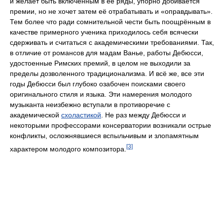
и желает быть включённым в её ряды, упорно добивается
премии, но не хочет затем её отрабатывать и «оправдывать».
Тем более что ради сомнительной чести быть поощрённым в
качестве примерного ученика приходилось себя всячески
сдерживать и считаться с академическими требованиями. Так,
в отличие от романсов для мадам Ванье, работы Дебюсси,
удостоенные Римских премий, в целом не выходили за
пределы дозволенного традиционализма. И всё же, все эти
годы Дебюсси был глубоко озабочен поисками своего
оригинального стиля и языка. Эти намерения молодого
музыканта неизбежно вступали в противоречие с
академической
схоластикой
. Не раз между Дебюсси и
некоторыми профессорами консерватории возникали острые
конфликты, осложнявшиеся вспыльчивым и злопамятным
[3]
характером молодого композитора.