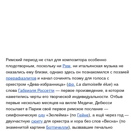
Римский период не стал для композитора особенно
плодотворным, поскольку ни
Рим
, ни итальянская музыка не
оказались ему близки, однако здесь он познакомился с поэзией
прерафаэлитов
и начал сочинять поэму для голоса с
оркестром «Дева-избранница» (
фр.
La damoiselle élue
) на
слова
Габриэля Россетти
— первое произведение, в котором
наметились черты его творческой индивидуальности. Отбыв
первые несколько месяцев на вилле Медичи, Дебюсси
посылает в Париж своё первое римское послание —
симфоническую
оду
«Зюлейма» (по
Гейне
), а ещё через год —
двухчастную
сюиту
для оркестра и хора без слов «Весна» (по
знаменитой картине
Боттичелли
), вызвавшие печально