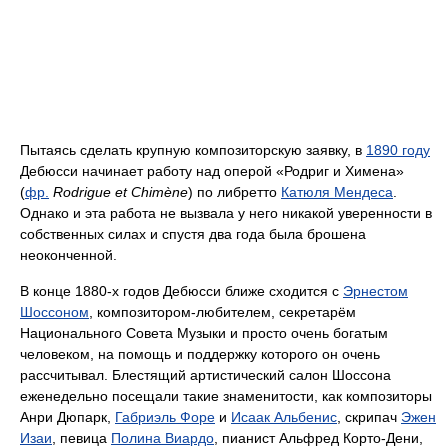
Пытаясь сделать крупную композиторскую заявку, в
1890 году
Дебюсси начинает работу над оперой «Родриг и Химена»
(
фр.
Rodrigue et Chimène
) по либретто
Катюля Мендеса
.
Однако и эта работа не вызвала у него никакой уверенности в
собственных силах и спустя два года была брошена
неоконченной.
В конце 1880-х годов Дебюсси ближе сходится с
Эрнестом
Шоссоном
, композитором-любителем, секретарём
Национального Совета Музыки и просто очень богатым
человеком, на помощь и поддержку которого он очень
рассчитывал. Блестящий артистический салон Шоссона
еженедельно посещали такие знаменитости, как композиторы
Анри Дюпарк,
Габриэль Форе
и
Исаак Альбенис
, скрипач
Эжен
Изаи
, певица
Полина Виардо
, пианист Альфред Корто-Дени,