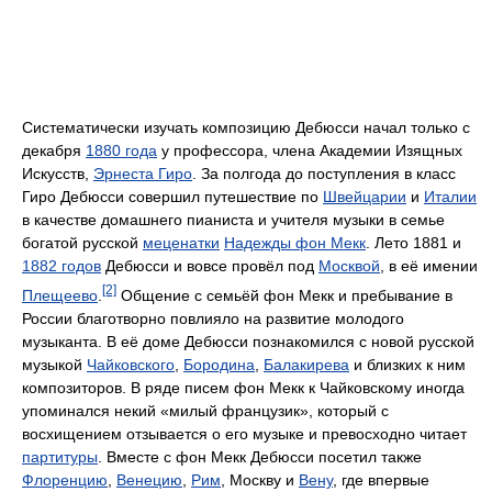
Систематически изучать композицию Дебюсси начал только с
декабря
1880 года
у профессора, члена Академии Изящных
Искусств,
Эрнеста Гиро
. За полгода до поступления в класс
Гиро Дебюсси совершил путешествие по
Швейцарии
и
Италии
в качестве домашнего пианиста и учителя музыки в семье
богатой русской
меценатки
Надежды фон Мекк
. Лето 1881 и
1882 годов
Дебюсси и вовсе провёл под
Москвой
, в её имении
[2]
Плещеево
.
Общение с семьёй фон Мекк и пребывание в
России благотворно повлияло на развитие молодого
музыканта. В её доме Дебюсси познакомился с новой русской
музыкой
Чайковского
,
Бородина
,
Балакирева
и близких к ним
композиторов. В ряде писем фон Мекк к Чайковскому иногда
упоминался некий «милый французик», который с
восхищением отзывается о его музыке и превосходно читает
партитуры
. Вместе с фон Мекк Дебюсси посетил также
Флоренцию
,
Венецию
,
Рим
, Москву и
Вену
, где впервые