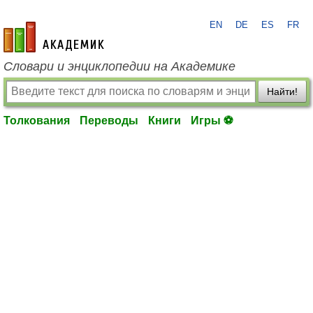
EN
DE
ES
FR
academic.ru
Словари и энциклопедии на Академике
Найти!
Толкования
Переводы
Книги
Игры ⚽