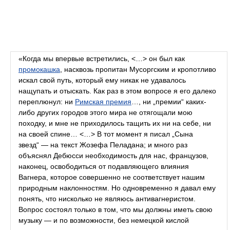
«Когда мы впервые встретились, <…> он был как
промокашка
, насквозь пропитан Мусоргским и кропотливо
искал свой путь, который ему никак не удавалось
нащупать и отыскать. Как раз в этом вопросе я его далеко
переплюнул: ни
Римская премия
…, ни „премии“ каких-
либо других городов этого мира не отягощали мою
походку, и мне не приходилось тащить их ни на себе, ни
на своей спине… <…> В тот момент я писал „Сына
звезд“ — на текст Жозефа Пеладана; и много раз
объяснял Дебюсси необходимость для нас, французов,
наконец, освободиться от подавляющего влияния
Вагнера, которое совершенно не соответствует нашим
природным наклонностям. Но одновременно я давал ему
понять, что нисколько не являюсь антивагнеристом.
Вопрос состоял только в том, что мы должны иметь свою
музыку — и по возможности, без немецкой кислой