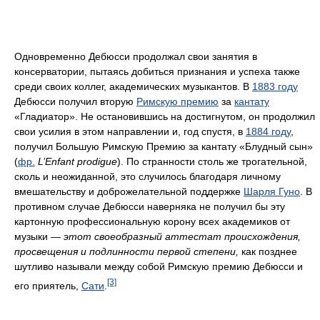
Одновременно Дебюсси продолжал свои занятия в
консерватории, пытаясь добиться признания и успеха также
среди своих коллег, академических музыкантов. В
1883 году
Дебюсси получил вторую
Римскую премию
за
кантату
«Гладиатор». Не остановившись на достигнутом, он продолжил
свои усилия в этом направлении и, год спустя, в
1884 году
,
получил Большую Римскую Премию за кантату «Блудный сын»
(
фр.
L’Enfant prodigue
). По странности столь же трогательной,
сколь и неожиданной, это случилось благодаря личному
вмешательству и доброжелательной поддержке
Шарля Гуно
. В
противном случае Дебюсси наверняка не получил бы эту
картонную профессиональную корону всех академиков от
музыки —
этот своеобразный аттестат происхождения,
просвещения и подлинности первой степени,
как позднее
шутливо называли между собой Римскую премию Дебюсси и
[3]
его приятель,
Сати
.