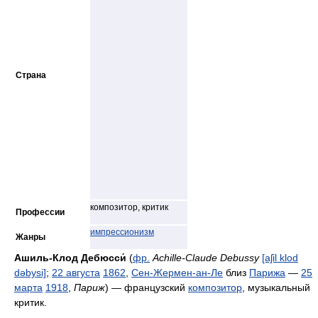
Страна
композитор, критик
Профессии
импрессионизм
Жанры
Ашиль-Клод Дебюсси́
(
фр.
Achille-Claude Debussy
[aʃil klod
dəbysi]
;
22 августа
1862
,
Сен-Жермен-ан-Ле
близ
Парижа
—
25
марта
1918
,
Париж
) — французский
композитор
, музыкальный
критик.