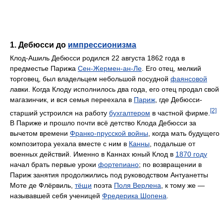
1. Дебюсси до
импрессионизма
Клод-Ашиль Дебюсси родился 22 августа 1862 года в
предместье Парижа
Сен-Жермен-ан-Ле
. Его отец, мелкий
торговец, был владельцем небольшой посудной
фаянсовой
лавки. Когда Клоду исполнилось два года, его отец продал свой
магазинчик, и вся семья переехала в
Париж
, где Дебюсси-
[2]
старший устроился на работу
бухгалтером
в частной фирме.
В Париже и прошло почти всё детство Клода Дебюсси за
вычетом времени
Франко-прусской войны
, когда мать будущего
композитора уехала вместе с ним в
Канны
, подальше от
военных действий. Именно в Каннах юный Клод в
1870 году
начал брать первые уроки
фортепиано
; по возвращении в
Париж занятия продолжились под руководством Антуанетты
Моте де Флёрвиль,
тёщи
поэта
Поля Верлена
, к тому же —
называвшей себя ученицей
Фредерика Шопена
.