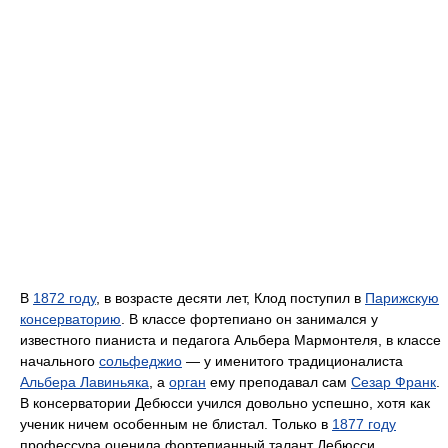
В
1872 году
, в возрасте десяти лет, Клод поступил в
Парижскую
консерваторию
. В классе фортепиано он занимался у
известного пианиста и педагога Альбера Мармонтеля, в классе
начального
сольфеджио
— у именитого традиционалиста
Альбера Лавиньяка
, а
орган
ему преподавал сам
Сезар Франк
.
В консерватории Дебюсси учился довольно успешно, хотя как
ученик ничем особенным не блистал. Только в
1877 году
профессура оценила фортепианный талант Дебюсси,