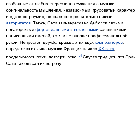
свободные от любых стереотипов суждения о музыке,
оригинальность мышления, независимый, грубоватый характер
и едкое остроумие, не щадящее решительно никаких
авторитетов
. Также, Сати заинтересовал Дебюсси своими
новаторскими
фортепианными
и
вокальными
сочинениями,
написанными смелой, хотя и не вполне профессиональной
рукой. Непростая дружба-вражда этих двух
композиторов
,
определивших лицо музыки Франции начала
XX века
,
[6]
продолжилась почти четверть века.
Спустя тридцать лет Эрик
Сати так описал их встречу: