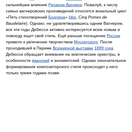
сильнейшее влияние
Рихарда Вагнера
. Пожалуй, к числу
самых вагнеровских произведений относится вокальный цикл
«Пять стихотворений
Бодлера
» (
фр.
Cinq Pomes de
Baudelaire
). Однако, не удовлетворившись одним Вагнером,
все эти годы Дебюсси активно интересуется всем новым и
повсюду ищет свой стиль. Ещё раньше посещение
России
привело к увлечению творчеством
Мусоргского
. После
проходившей в Париже
Всемирной выставки
1889 года
Дебюсси обращает внимание на экзотические оркестры, в
особенности
яванский
и аннамитский. Однако окончательное
формирование композиторского стиля происходит у него
только тремя годами позже.