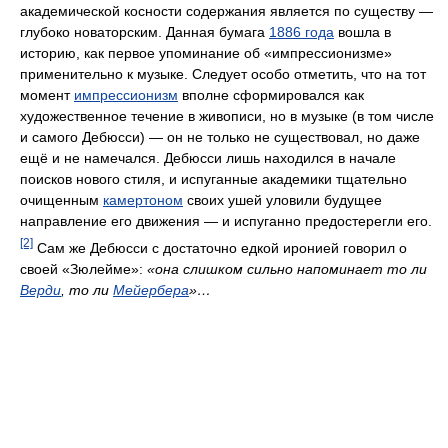
академической косности содержания является по существу —
глубоко новаторским. Данная бумага
1886 года
вошла в
историю, как первое упоминание об «импрессионизме»
применительно к музыке. Следует особо отметить, что на тот
момент
импрессионизм
вполне сформировался как
художественное течение в живописи, но в музыке (в том числе
и самого Дебюсси) — он не только не существовал, но даже
ещё и не намечался. Дебюсси лишь находился в начале
поисков нового стиля, и испуганные академики тщательно
очищенным
камертоном
своих ушей уловили будущее
направление его движения — и испуганно предостерегли его.
[2]
Сам же Дебюсси с достаточно едкой иронией говорил о
своей «Зюлейме»:
«она слишком сильно напоминает то ли
Верди
, то ли
Мейербера
»…