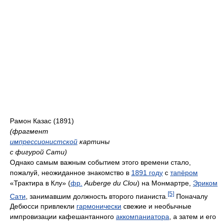
Рамон Казас (1891)
(фрагмент
импрессионистской
картины
с фигурой Сати)
Однако самым важным событием этого времени стало,
пожалуй, неожиданное знакомство в
1891 году
с
тапёром
«Трактира в Клу» (
фр.
Auberge du Clou
) на Монмартре,
Эриком
[5]
Сати
, занимавшим должность второго пианиста.
Поначалу
Дебюсси привлекли
гармонически
свежие и необычные
импровизации кафешантанного
аккомпаниатора
, а затем и его