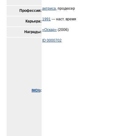
актриса
, продюсер
Профессия:
1991
— наст. время
Карьера:
«Оскар»
(2006)
Награды:
ID 0000702
IMDb
: