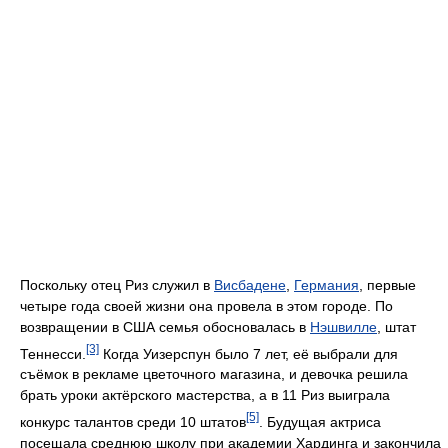
Поскольку отец Риз служил в
Висбадене
,
Германия
, первые
четыре года своей жизни она провела в этом городе. По
возвращении в США семья обосновалась в
Нэшвилле
, штат
[3]
Теннесси.
Когда Уизерспун было 7 лет, её выбрали для
съёмок в рекламе цветочного магазина, и девочка решила
брать уроки актёрского мастерства, а в 11 Риз выиграла
[5]
конкурс талантов среди 10 штатов
. Будущая актриса
посещала среднюю школу при академии Хардинга и закончила