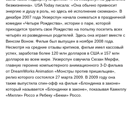
безжизненна». USA Today писала: «Она обычно привносит
энергию и душу в роль, но здесь её исполнение скомкано». В
декабре 2007 года Уизерспун начала сниматься в праздничной
комедии «Четыре Рождества», истории о паре, которой
приходится тратить свое Рождество на попытку посетить всех
четырёх из разведенных родителей. Здесь она играет вместе с
Винсом Воном. Фильм был выпущен в ноябре 2008 года.
Несмотря на средние отзывы критиков, фильм имел кассовый
успех, заработав более 120 млн долларов в США и 157 млн
долларов во всем мире. Уизерспун озвучила Сюзан Мерфи,
главную героиню компьютерного анимационного 3-D фильма
от DreamWorks Animation «Монстры против пришельцев»,
релиз которого состоялся 27 марта 2009. В 2009 году она
также выпустила спин-офф на фильм «Блондинка в законе»
который называется «Блондинки в законе», показывая Камиллу
«Милли» Россо и Ребеку «Бекки» Россо.