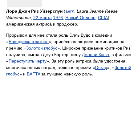
Лора Джин Риз Уи́зерспун
(
англ.
Laura Jeanne Reese
Witherspoon
;
22 марта
1976
,
Новый Орлеан
,
США
) —
американская актриса и продюсер.
Прорывом для неё стала роль Элль Вудс в комедии
«
Блондинка в законе
», принёсшая актрисе номинацию на
премию «
Золотой глобус
». Широкое признание критиков Риз
получила, сыграв Джун Картер, жену
Джонни Кэша
, в фильме
«
Переступить черту
». За эту роль актриса была удостоена
многочисленных наград, включая премии «
Оскар
», «
Золотой
глобус
» и
BAFTA
за лучшую женскую роль.