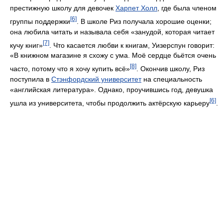
престижную школу для девочек
Харпет Холл
, где была членом
[6]
группы поддержки
. В школе Риз получала хорошие оценки;
она любила читать и называла себя «занудой, которая читает
[7]
кучу книг»
. Что касается любви к книгам, Уизерспун говорит:
«В книжном магазине я схожу с ума. Моё сердце бьётся очень
[8]
часто, потому что я хочу купить всё»
. Окончив школу, Риз
поступила в
Стэнфордский университет
на специальность
«английская литература». Однако, проучившись год, девушка
[6]
ушла из университета, чтобы продолжить актёрскую карьеру
.