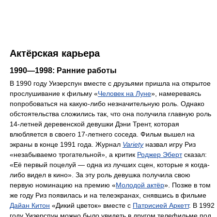
Актёрская карьера
1990—1998: Ранние работы
В 1990 году Уизерспун вместе с друзьями пришла на открытое
прослушивание к фильму «
Человек на Луне
», намереваясь
попробоваться на какую-либо незначительную роль. Однако
обстоятельства сложились так, что она получила главную роль
14-летней деревенской девушки Дэни Трент, которая
влюбляется в своего 17-летнего соседа. Фильм вышел на
экраны в конце 1991 года. Журнал
Variety
назвал игру Риз
«незабываемо трогательной», а критик
Роджер Эберт
сказал:
«Её первый поцелуй — одна из лучших сцен, которые я когда-
либо видел в кино». За эту роль девушка получила свою
первую номинацию на премию «
Молодой актёр
». Позже в том
же году Риз появилась и на телеэкранах, снявшись в фильме
Дайан Китон
«Дикий цветок» вместе с
Патрисией Аркетт
. В 1992
году Уизерспун можно было увидеть в другом телефильме под