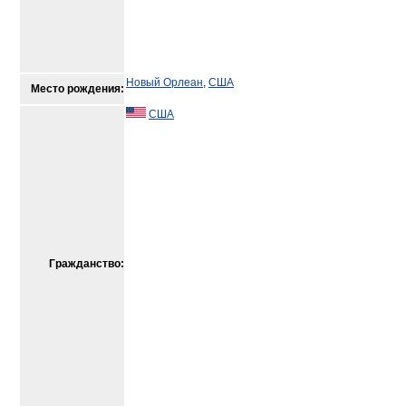
Новый Орлеан
,
США
Место рождения:
США
Гражданство: