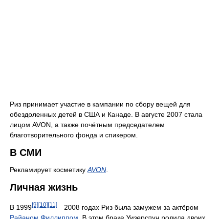
Риз принимает участие в кампании по сбору вещей для
обездоленных детей в США и Канаде. В августе 2007 стала
лицом AVON, а также почётным председателем
благотворительного фонда и спикером.
В СМИ
Рекламирует косметику
AVON
.
Личная жизнь
[9]
[10]
[11]
В 1999
—2008 годах Риз была замужем за актёром
Райаном Филлиппом
. В этом браке Уизерспун родила двоих