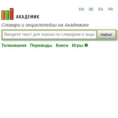
EN
DE
ES
FR
academic.ru
Словари и энциклопедии на Академике
Найти!
Толкования
Переводы
Книги
Игры ⚽