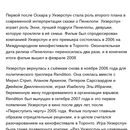
Первой после Оскара у Уизерспун стала роль второго плана в
современной интерпретации сказки о Пенелопе. Уизерспун
играет роль Энни, лучшей подруги Пенелопы, девушки,
которую прокляли в её семье. Фильм был спродюсирован
компанией Уизерспун и его премьера состоялась в 2006 на
Международном кинофестивале в Торонто. Окончательная
дата релиза «Пенелопа» переносилась два раза, и в конечном
итоге фильм вышел в феврале 2008.
Уизерспун вернулась к съёмкам снова в ноябре 2006 года для
политического триллера Rendition. Она снялась вместе с
Мерил Стрип, Аланом Аркином, Питером Сарсгаардом и
Джейком Джилленхолом, играя Изабеллу Эль-Ибрагим,
беременную жену подозреваемого в организации взрывов.
Rendition был выпущен в октябре 2007 года и это первое
появление Уизерспун в кино после двух лет, после
«Переступить черту» 2005 года. Фильм получил главным
образом отрицательные рецензии, и в целом считался
разочарованием на кинофестивале в Торонто. Игра Уизерспун
была также подвергнута критике: «Риз Уизерспун на удивление