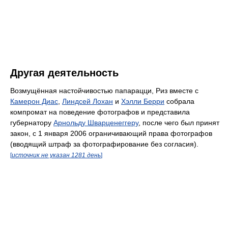
Другая деятельность
Возмущённая настойчивостью папарацци, Риз вместе с
Камерон Диас
,
Линдсей Лохан
и
Хэлли Берри
собрала
компромат на поведение фотографов и представила
губернатору
Арнольду Шварценеггеру
, после чего был принят
закон, с 1 января 2006 ограничивающий права фотографов
(вводящий штраф за фотографирование без согласия).
[
источник не указан 1281 день
]