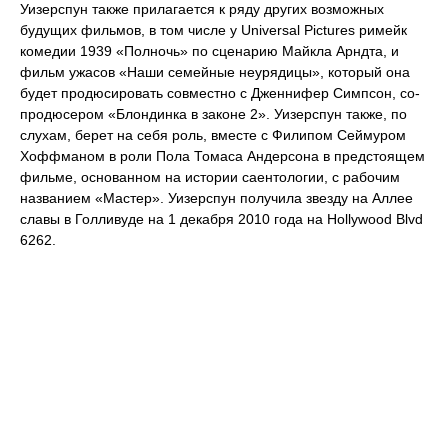
Уизерспун также прилагается к ряду других возможных
будущих фильмов, в том числе у Universal Pictures римейк
комедии 1939 «Полночь» по сценарию Майкла Арндта, и
фильм ужасов «Наши семейные неурядицы», который она
будет продюсировать совместно с Дженнифер Симпсон, со-
продюсером «Блондинка в законе 2». Уизерспун также, по
слухам, берет на себя роль, вместе с Филипом Сеймуром
Хоффманом в роли Пола Томаса Андерсона в предстоящем
фильме, основанном на истории саентологии, с рабочим
названием «Мастер». Уизерспун получила звезду на Аллее
славы в Голливуде на 1 декабря 2010 года на Hollywood Blvd
6262.