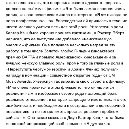
так взволновалась, что попросила своего адвоката прервать
договор на съёмку в фильме. «Это была самая сложная часть
роли», как она позже вспоминала в интервью: «Я же никогда не
пела профессионально». Впоследствии ей пришлось в течение
шести месяцев учиться петь для этой роли. Уизерспун в роли
Картер Кэш была хорошо принята критиками, а Роджер Эберт
написал, что её выступление добавило «неиссякаемую
энергию» фильму. Она получила несколько наград за эту
работу, в том числе Золотой глобус Гильдии киноактеров,
премию BAFTA и премию Американской киноакадемии за
лучшую женскую главную роль. Кроме того за главные роли в
«Переступить черту» Уизерспун и Хоакин Феникс получили
награду в номинации «совместное открытие года» от CMT
Music Awards. Уизерспун так выразила свою страсть к фильму:
«Мне очень нравится в этом фильме то, что он является
реалистичным и изображает своего рода настоящий брак,
реальные отношения, в которых запрещено иметь мысли о его
ошибочности, и необходимости в сострадании в долгосрочной
перспективе, а не только иметь простые решения проблем
сейчас…». Она также сказала о Джун Картер Кэш, что та была
женщиной опережающей своё временя: «Я думаю что