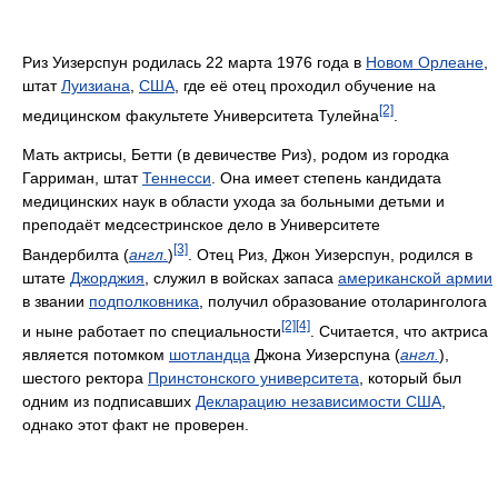
Риз Уизерспун родилась 22 марта 1976 года в
Новом Орлеане
,
штат
Луизиана
,
США
, где её отец проходил обучение на
[2]
медицинском факультете Университета Тулейна
.
Мать актрисы, Бетти (в девичестве Риз), родом из городка
Гарриман, штат
Теннесси
. Она имеет степень кандидата
медицинских наук в области ухода за больными детьми и
преподаёт медсестринское дело в Университете
[3]
Вандербилта (
англ.
)
. Отец Риз, Джон Уизерспун, родился в
штате
Джорджия
, служил в войсках запаса
американской армии
в звании
подполковника
, получил образование отоларинголога
[2]
[4]
и ныне работает по специальности
. Считается, что актриса
является потомком
шотландца
Джона Уизерспуна (
англ.
),
шестого ректора
Принстонского университета
, который был
одним из подписавших
Декларацию независимости США
,
однако этот факт не проверен.