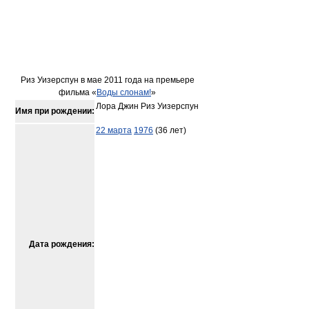
Риз Уизерспун в мае 2011 года на премьере
фильма «
Воды слонам!
»
Лора Джин Риз Уизерспун
Имя при рождении:
22 марта
1976
(36 лет)
Дата рождения: