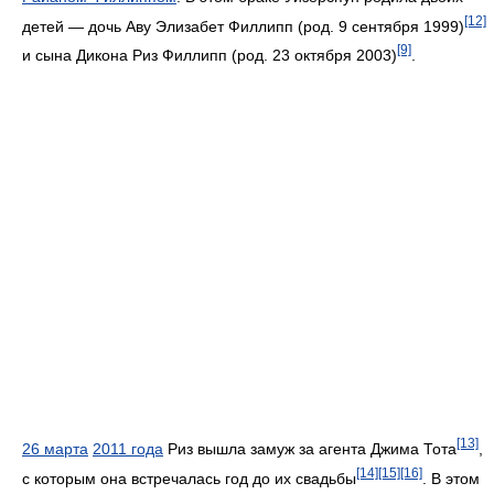
[12]
детей — дочь Аву Элизабет Филлипп (род. 9 сентября 1999)
[9]
и сына Дикона Риз Филлипп (род. 23 октября 2003)
.
[13]
26 марта
2011 года
Риз вышла замуж за агента Джима Тота
,
[14]
[15]
[16]
с которым она встречалась год до их свадьбы
. В этом