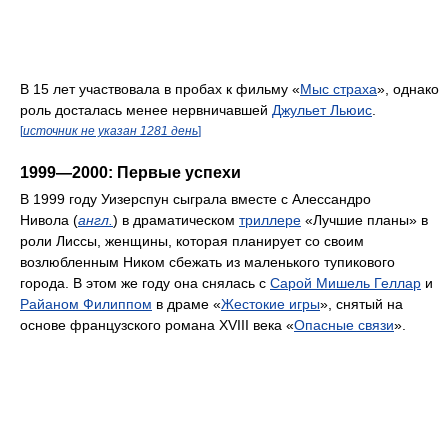
В 15 лет участвовала в пробах к фильму «
Мыс страха
», однако
роль досталась менее нервничавшей
Джульет Льюис
.
[
источник не указан 1281 день
]
1999—2000: Первые успехи
В 1999 году Уизерспун сыграла вместе с Алессандро
Нивола (
англ.
) в драматическом
триллере
«Лучшие планы» в
роли Лиссы, женщины, которая планирует со своим
возлюбленным Ником сбежать из маленького тупикового
города. В этом же году она снялась с
Сарой Мишель Геллар
и
Райаном Филиппом
в драме «
Жестокие игры
», снятый на
основе французского романа XVIII века «
Опасные связи
».