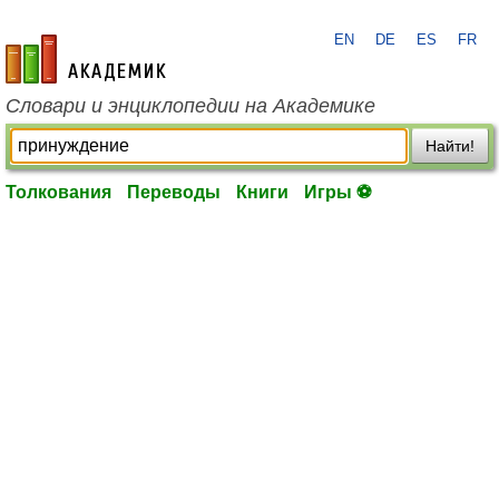
EN
DE
ES
FR
academic.ru
Словари и энциклопедии на Академике
Найти!
Толкования
Переводы
Книги
Игры ⚽