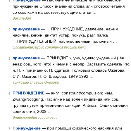
Принуждение
— Насилие Физическое или психическое
3
принуждение Список значений слова или словосочетания
со ссылками на соответствующие статьи …
Википедия
принуждение
— ПРИНУЖДЕНИЕ, давление, нажим,
4
насилие, книжн. диктат, устар. понука, разг. палка
ПРИНУДИТЕЛЬНЫЙ, насильственный, палочный …
Словарь-тезаурус синонимов русской речи
принуждение
— ПРИНУДИТЬ, ужу, удишь; уждённый ( ён,
5
ена); сов., кого (что) к чему и с неопр. Заставить сделать что
н. П. к признанию. П. сдаться. Толковый словарь Ожегова.
С.И. Ожегов, Н.Ю. Шведова. 1949 1992 …
Толковый словарь Ожегова
ПРИНУЖДЕНИЕ
— англ. constraint/compulsion; нем.
6
Zwang/Notigung. Насилие над волей индивида или соц.
группы путем применения санкций. Antinazi. Энциклопедия
социологии, 2009 …
Энциклопедия социологии
Принуждение
— при помощи физического насилия или
7