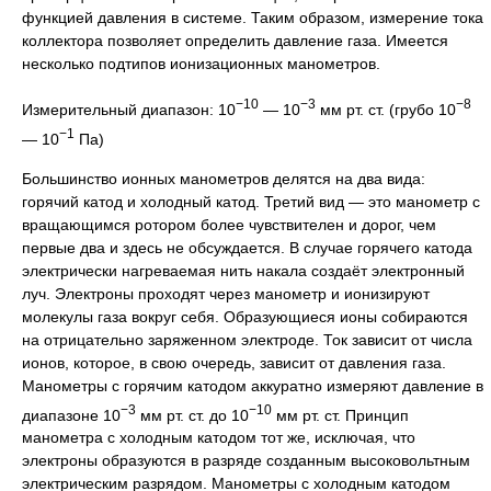
функцией давления в системе. Таким образом, измерение тока
коллектора позволяет определить давление газа. Имеется
несколько подтипов ионизационных манометров.
−10
−3
−8
Измерительный диапазон: 10
— 10
мм рт. ст. (грубо 10
−1
— 10
Па)
Большинство ионных манометров делятся на два вида:
горячий катод и холодный катод. Третий вид — это манометр с
вращающимся ротором более чувствителен и дорог, чем
первые два и здесь не обсуждается. В случае горячего катода
электрически нагреваемая нить накала создаёт электронный
луч. Электроны проходят через манометр и ионизируют
молекулы газа вокруг себя. Образующиеся ионы собираются
на отрицательно заряженном электроде. Ток зависит от числа
ионов, которое, в свою очередь, зависит от давления газа.
Манометры с горячим катодом аккуратно измеряют давление в
−3
−10
диапазоне 10
мм рт. ст. до 10
мм рт. ст. Принцип
манометра с холодным катодом тот же, исключая, что
электроны образуются в разряде созданным высоковольтным
электрическим разрядом. Манометры с холодным катодом