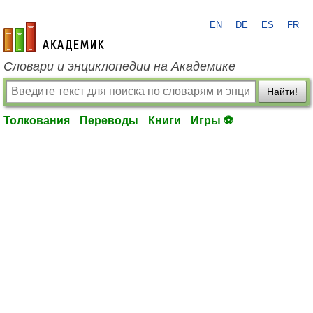
EN
DE
ES
FR
academic.ru
Словари и энциклопедии на Академике
Найти!
Толкования
Переводы
Книги
Игры ⚽