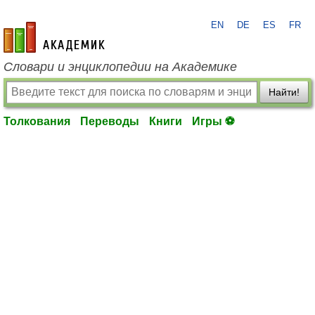
EN
DE
ES
FR
academic.ru
Словари и энциклопедии на Академике
Найти!
Толкования
Переводы
Книги
Игры ⚽