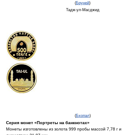
(
Бруней
)
Тадж-ул-Масджид
(
Бхопал
)
Серия монет «Портреты на банкнотах»
Монеты изготовлены из золота 999 пробы массой 7,78 г и