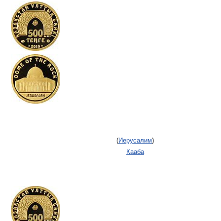
(
Иерусалим
)
Кааба