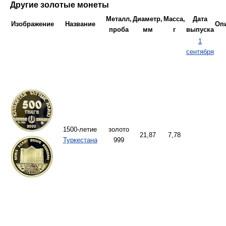
Другие золотые монеты
Металл,
Диаметр,
Масса,
Дата
Изображение
Название
Оп
проба
мм
г
выпуска
1
сентября
1500-летие
золото
21,87
7,78
Туркестана
999