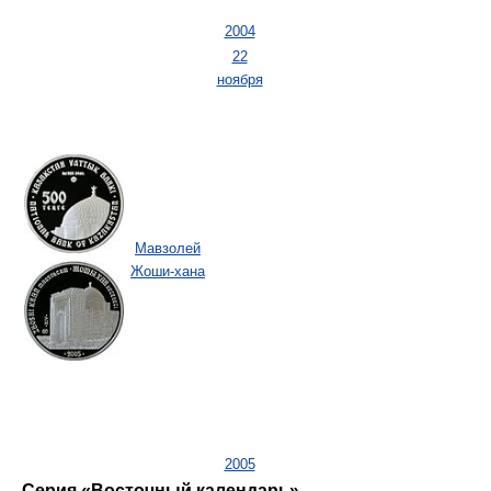
2004
22
ноября
Мавзолей
Жоши-хана
2005
Серия «Восточный календарь»