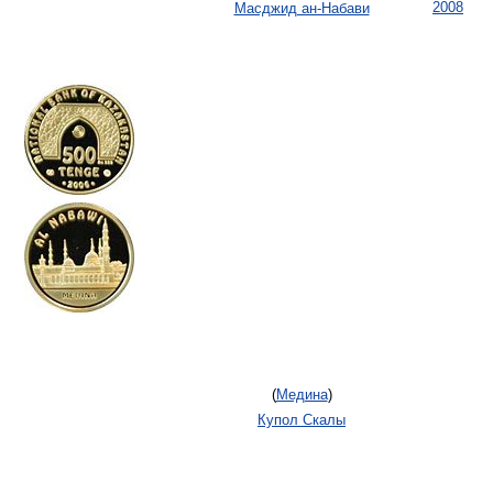
2008
Масджид ан-Набави
(
Медина
)
Купол Скалы