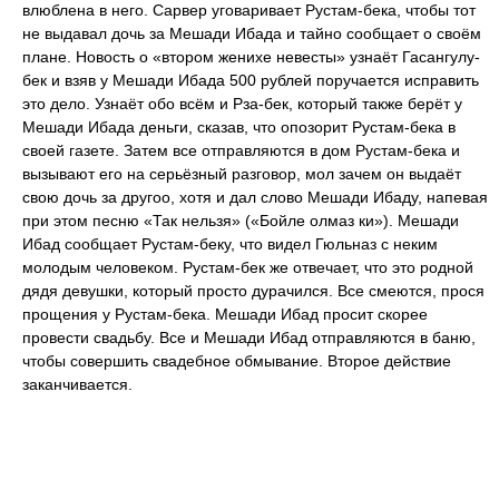
влюблена в него. Сарвер уговаривает Рустам-бека, чтобы тот
не выдавал дочь за Мешади Ибада и тайно сообщает о своём
плане. Новость о «втором женихе невесты» узнаёт Гасангулу-
бек и взяв у Мешади Ибада 500 рублей поручается исправить
это дело. Узнаёт обо всём и Рза-бек, который также берёт у
Мешади Ибада деньги, сказав, что опозорит Рустам-бека в
своей газете. Затем все отправляются в дом Рустам-бека и
вызывают его на серьёзный разговор, мол зачем он выдаёт
свою дочь за другоо, хотя и дал слово Мешади Ибаду, напевая
при этом песню «Так нельзя» («Бойле олмаз ки»). Мешади
Ибад сообщает Рустам-беку, что видел Гюльназ с неким
молодым человеком. Рустам-бек же отвечает, что это родной
дядя девушки, который просто дурачился. Все смеются, прося
прощения у Рустам-бека. Мешади Ибад просит скорее
провести свадьбу. Все и Мешади Ибад отправляются в баню,
чтобы совершить свадебное обмывание. Второе действие
заканчивается.