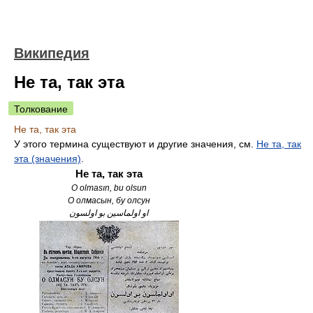
Википедия
Не та, так эта
Толкование
Не та, так эта
У этого термина существуют и другие значения, см.
Не та, так
эта (значения)
.
Не та, так эта
O olmasın, bu olsun
О олмасын, бу олсун
او اولماسین بو اولسون