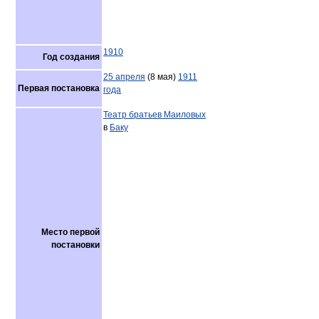
1910
Год создания
25 апреля
(8 мая)
1911
Первая постановка
года
Театр братьев Маиловых
в
Баку
Место первой
постановки