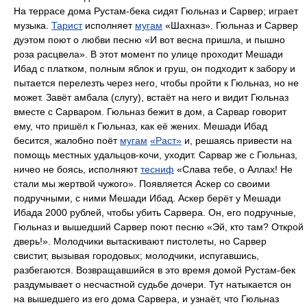
На террасе дома Рустам-бека сидят Гюльназ и Сарвер; играет
музыка.
Тарист
исполняет
мугам
«Шахназ». Гюльназ и Сарвер
дуэтом поют о любви песню «И вот весна пришла, и пышно
роза расцвела». В этот момент по улице проходит Мешади
Ибад с платком, полным яблок и груш, он подходит к забору и
пытается перелезть через него, чтобы пройти к Гюльназ, но не
может. Завёт амбала (слугу), встаёт на него и видит Гюльназ
вместе с Сарваром. Гюльназ бежит в дом, а Сарвар говорит
ему, что пришёл к Гюльназ, как её жених. Мешади Ибад
бесится, жалобно поёт
мугам
«Раст»
и, решаясь привести на
помощь местных удальцов-кочи, уходит. Сарвар же с Гюльназ,
ничео не боясь, исполняют
тесниф
«Слава тебе, о Аллах! Не
стали мы жертвой чужого». Появляется Аскер со своими
подручными, с ними Мешади Ибад. Аскер берёт у Мешади
Ибада 2000 рублей, чтобы убить Сарвера. Он, его подручные,
Гюльназ и вышедший Сарвер поют песню «Эй, кто там? Открой
дверь!». Молодчики вытаскивают пистолеты, но Сарвер
свистит, вызывая городовых; молодчики, испугавшись,
разбегаются. Возвращавшийся в это время домой Рустам-бек
раздумывает о несчастной судьбе дочери. Тут натыкается он
на вышедшего из его дома Сарвера, и узнаёт, что Гюльназ