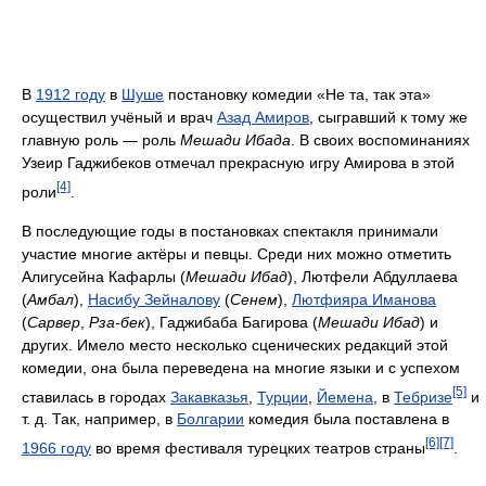
В
1912 году
в
Шуше
постановку комедии «Не та, так эта»
осуществил учёный и врач
Азад Амиров
, сыгравший к тому же
главную роль — роль
Мешади Ибада
. В своих воспоминаниях
Узеир Гаджибеков отмечал прекрасную игру Амирова в этой
[4]
роли
.
В последующие годы в постановках спектакля принимали
участие многие актёры и певцы. Среди них можно отметить
Алигусейна Кафарлы (
Мешади Ибад
), Лютфели Абдуллаева
(
Амбал
),
Насибу Зейналову
(
Сенем
),
Лютфияра Иманова
(
Сарвер
,
Рза-бек
), Гаджибаба Багирова (
Мешади Ибад
) и
других. Имело место несколько сценических редакций этой
комедии, она была переведена на многие языки и с успехом
[5]
ставилась в городах
Закавказья
,
Турции
,
Йемена
, в
Тебризе
и
т. д. Так, например, в
Болгарии
комедия была поставлена в
[6]
[7]
1966 году
во время фестиваля турецких театров страны
.