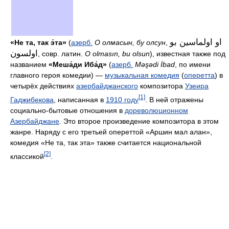
او اولماسین بو
«Не та, так э́та»
(
азерб.
О олмасын, бу олсун
,
اولسون
, совр. латин.
O olmasın, bu olsun
), известная также под
названием
«Меша́ди Иба́д»
(
азерб.
Məşədi İbad
, по имени
главного героя комедии) —
музыкальная комедия
(
оперетта
) в
четырёх действиях
азербайджанского
композитора
Узеира
[1]
Гаджибекова
, написанная в
1910 году
. В ней отражены
социально-бытовые отношения в
дореволюционном
Азербайджане
. Это второе произведение композитора в этом
жанре. Наряду с его третьей опереттой «Аршин мал алан»,
комедия «Не та, так эта» также считается национальной
[2]
классикой
.