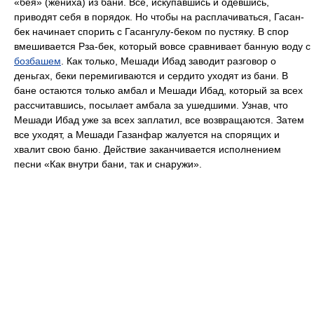
«бея» (жениха) из бани. Все, искупавшись и одевшись,
приводят себя в порядок. Но чтобы на расплачиваться, Гасан-
бек начинает спорить с Гасангулу-беком по пустяку. В спор
вмешивается Рза-бек, который вовсе сравнивает банную воду с
бозбашем
. Как только, Мешади Ибад заводит разговор о
деньгах, беки перемигиваются и сердито уходят из бани. В
бане остаются только амбал и Мешади Ибад, который за всех
рассчитавшись, посылает амбала за ушедшими. Узнав, что
Мешади Ибад уже за всех заплатил, все возвращаются. Затем
все уходят, а Мешади Газанфар жалуется на спорящих и
хвалит свою баню. Действие заканчивается исполнением
песни «Как внутри бани, так и снаружи».