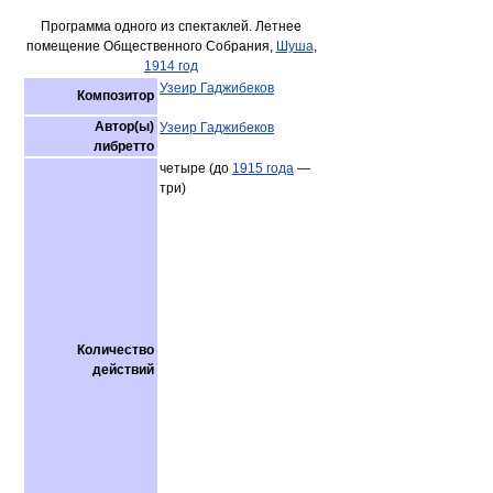
Программа одного из спектаклей. Летнее
помещение Общественного Собрания,
Шуша
,
1914 год
Узеир Гаджибеков
Композитор
Автор(ы)
Узеир Гаджибеков
либретто
четыре (до
1915 года
—
три)
Количество
действий