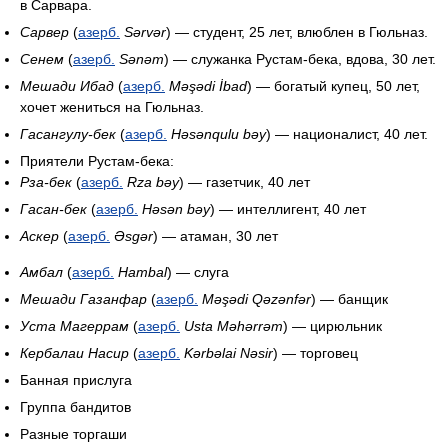
в Сарвара.
Сарвер
(
азерб.
Sərvər
) — студент, 25 лет, влюблен в Гюльназ.
Сенем
(
азерб.
Sənəm
) — служанка Рустам-бека, вдова, 30 лет.
Мешади Ибад
(
азерб.
Məşədi İbad
) — богатый купец, 50 лет,
хочет жениться на Гюльназ.
Гасангулу-бек
(
азерб.
Həsənqulu bəy
) — националист, 40 лет.
Приятели Рустам-бека:
Рза-бек
(
азерб.
Rza bəy
) — газетчик, 40 лет
Гасан-бек
(
азерб.
Həsən bəy
) — интеллигент, 40 лет
Аскер
(
азерб.
Əsgər
) — атаман, 30 лет
Амбал
(
азерб.
Hambal
) — слуга
Мешади Газанфар
(
азерб.
Məşədi Qəzənfər
) — банщик
Уста Магеррам
(
азерб.
Usta Məhərrəm
) — цирюльник
Кербалаи Насир
(
азерб.
Kərbəlai Nəsir
) — торговец
Банная прислуга
Группа бандитов
Разные торгаши