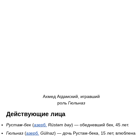
Ахмед Агдамский, игравший
роль
Гюльназ
Действующие лица
Рустам-бек
(
азерб.
Rüstəm bəy
) — обедневший бек, 45 лет.
Гюльназ
(
азерб.
Gülnaz
) — дочь Рустам-бека, 15 лет, влюблена