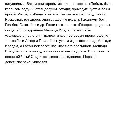
ситуациями. Затем они втроём исполняют песню «Побыть бы в
красивом саду». Затем девушки уходят, приходит Рустам-бек и
просит Мешади Ибада остаться, так как вскоре придут гости.
Раскрываются двери; один за другим входят: Гасангулу-бек,
Рза-бек, Гасан-бек и др. Гости поют песню «Говорят предстоит
свадьба!», поздравляя Мешади Ибада. Затем гости
усаживаются за стол и трапезничают. Во время произношения
тостов Гочи Аскер и Гасан-бек шутят и издеваются над Мешади
Ибадом, а Гасан-бек вовсе называет его обезьяной. Мешади
Ибад бесится и между ними завязывается драка. Исполняется
песня «Эй, вы! Стыдитесь своего поведения». Первое
дейстивие заканчивается.