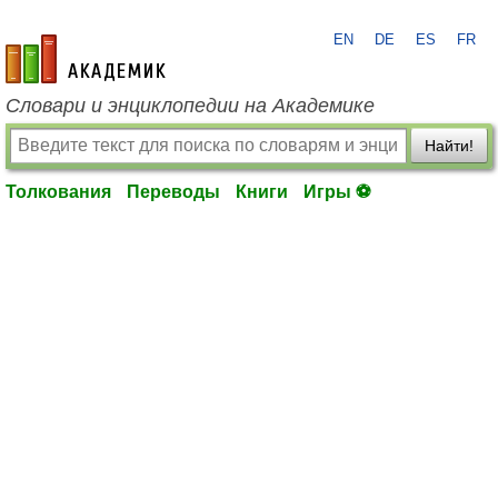
EN
DE
ES
FR
academic.ru
Словари и энциклопедии на Академике
Найти!
Толкования
Переводы
Книги
Игры ⚽