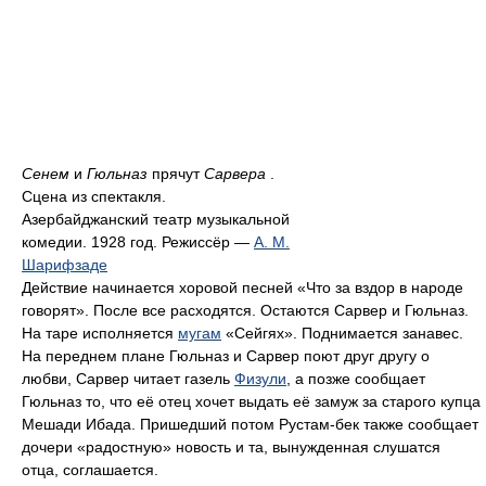
Сенем
и
Гюльназ
прячут
Сарвера
.
Сцена из спектакля.
Азербайджанский театр музыкальной
комедии. 1928 год. Режиссёр —
А. М.
Шарифзаде
Действие начинается хоровой песней «Что за вздор в народе
говорят». После все расходятся. Остаются Сарвер и Гюльназ.
На таре исполняется
мугам
«Сейгях». Поднимается занавес.
На переднем плане Гюльназ и Сарвер поют друг другу о
любви, Сарвер читает газель
Физули
, а позже сообщает
Гюльназ то, что её отец хочет выдать её замуж за старого купца
Мешади Ибада. Пришедший потом Рустам-бек также сообщает
дочери «радостную» новость и та, вынужденная слушатся
отца, соглашается.