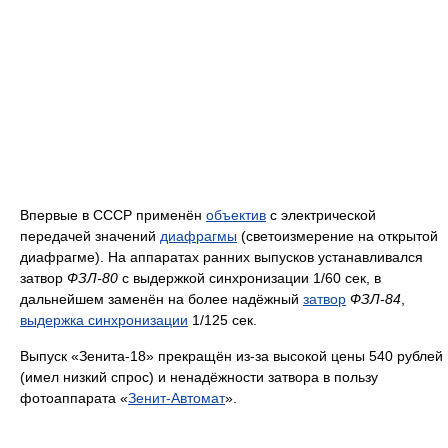
Впервые в СССР применён
объектив
с электрической
передачей значений
диафрагмы
(светоизмерение на открытой
диафрагме). На аппаратах ранних выпусков устанавливался
затвор
ФЗЛ-80
с выдержкой синхронизации 1/60 сек, в
дальнейшем заменён на более надёжный
затвор
ФЗЛ-84
,
выдержка синхронизации
1/125 сек.
Выпуск «Зенита-18» прекращён из-за высокой цены 540 рублей
(имел низкий спрос) и ненадёжности затвора в пользу
фотоаппарата «
Зенит-Автомат
».