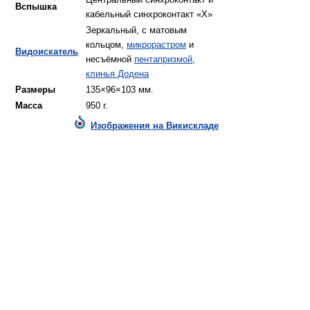
Центральный синхроконтакт и
Вспышка
кабельный синхроконтакт «Х»
Зеркальный, с матовым
кольцом,
микрорастром
и
Видоискатель
несъёмной
пентапризмой
,
клинья Додена
Размеры
135×96×103 мм.
Масса
950 г.
Изображения на Викискладе