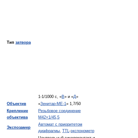
Тип
затвора
1-1/1000 с, «
B
» и «
Д
»
Объектив
«
Зенитар-МЕ-1
» 1,7/50
Крепление
Резьбовое соединение
объектива
M42×1/45,5
Автомат с приоритетом
Экспозамер
диафрагмы
,
TTL
-
экспонометр