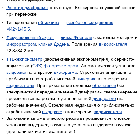
Репетир диафрагмы
отсутствует. Блокировка спусковой кнопки
при переноске.
Тип крепления
объектива
—
резьбовое соединение
M42×1/45,5
.
Фокусировочный экран
—
линза Френеля
с матовым кольцом и
микрорастром
,
клинья Додена
. Поле зрения
видоискателя
22,8×34,2 мм.
TTL
-
экспонометр
(заобъективная экспонометрия) с сернисто-
кадмиевым (
CdS
)
фоторезистором
. Автоматическая установка
выдержки
на открытой
диафрагме
. Стрелочная индикация о
приблизительно отрабатываемой
выдержке
в поле зрения
видоискателя
. При применении сменных
объективов
без
электрической передачи значений диафрагмы светоизмерение
производится на реально установленной
диафрагме
(на
рабочем значении). Стрелочная индикация о приблизительно
отрабатываемой
выдержке
в поле зрения
видоискателя
.
Включание автоматического режима производится головкой
установки выдержек, возможна установка выдержек вручную
(при наличии источника питания).