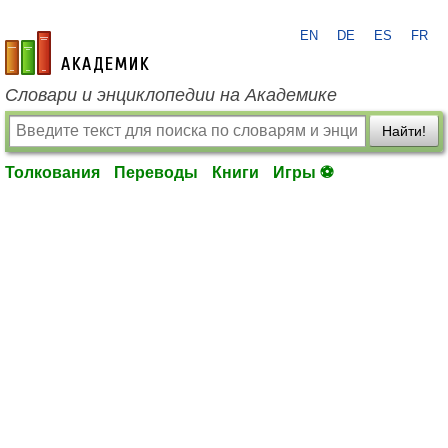
EN
DE
ES
FR
academic.ru
Словари и энциклопедии на Академике
Найти!
Толкования
Переводы
Книги
Игры ⚽