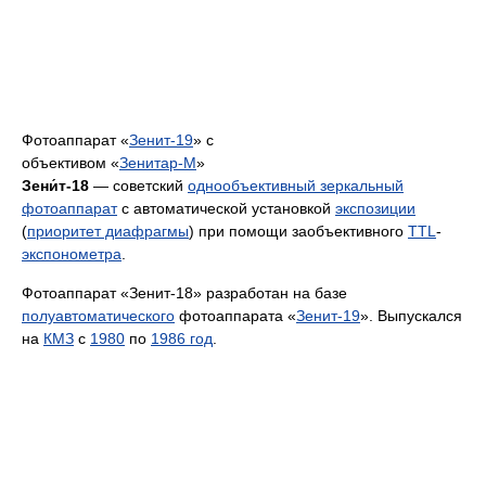
Фотоаппарат «
Зенит-19
» с
объективом «
Зенитар-М
»
Зени́т-18
— советский
однообъективный зеркальный
фотоаппарат
с автоматической установкой
экспозиции
(
приоритет диафрагмы
) при помощи заобъективного
TTL
-
экспонометра
.
Фотоаппарат «Зенит-18» разработан на базе
полуавтоматического
фотоаппарата «
Зенит-19
». Выпускался
на
КМЗ
с
1980
по
1986 год
.