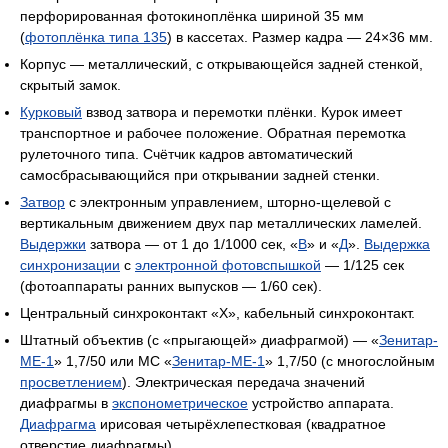
перфорированная фотокиноплёнка шириной 35 мм
(
фотоплёнка типа 135
) в кассетах. Размер кадра — 24×36 мм.
Корпус — металлический, с открывающейся задней стенкой,
скрытый замок.
Курковый
взвод затвора и перемотки плёнки. Курок имеет
транспортное и рабочее положение. Обратная перемотка
рулеточного типа. Счётчик кадров автоматический
самосбрасывающийся при открывании задней стенки.
Затвор
с электронным управлением, шторно-щелевой с
вертикальным движением двух пар металлических ламелей.
Выдержки
затвора — от 1 до 1/1000 сек, «
В
» и «
Д
».
Выдержка
синхронизации
с
электронной фотовспышкой
— 1/125 сек
(фотоаппараты ранних выпусков — 1/60 сек).
Центральный синхроконтакт «Х», кабельный синхроконтакт.
Штатный объектив (с «прыгающей» диафрагмой) — «
Зенитар-
МЕ-1
» 1,7/50 или МС «
Зенитар-МЕ-1
» 1,7/50 (с многослойным
просветлением
). Электрическая передача значений
диафрагмы в
экспонометрическое
устройство аппарата.
Диафрагма
ирисовая четырёхлепестковая (квадратное
отверстие диафрагмы).