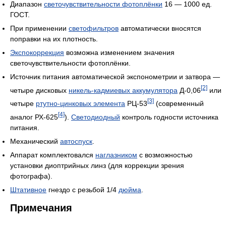
Диапазон
светочувствительности фотоплёнки
16 — 1000 ед.
ГОСТ.
При применении
светофильтров
автоматически вносятся
поправки на их плотность.
Экспокоррекция
возможна изменением значения
светочувствительности фотоплёнки.
Источник питания автоматической экспонометрии и затвора —
[2]
четыре дисковых
никель-кадмиевых аккумулятора
Д-0,06
или
[3]
четыре
ртутно-цинковых элемента
РЦ-53
(современный
[4]
аналог РХ-625
).
Светодиодный
контроль годности источника
питания.
Механический
автоспуск
.
Аппарат комплектовался
наглазником
с возможностью
установки диоптрийных линз (для коррекции зрения
фотографа).
Штативное
гнездо с резьбой 1/4
дюйма
.
Примечания