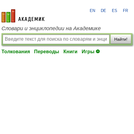
EN
DE
ES
FR
academic.ru
Словари и энциклопедии на Академике
Найти!
Толкования
Переводы
Книги
Игры ⚽