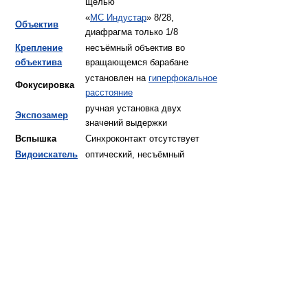
щелью
«
MC Индустар
» 8/28,
Объектив
диафрагма только 1/8
Крепление
несъёмный объектив во
объектива
вращающемся барабане
установлен на
гиперфокальное
Фокусировка
расстояние
ручная установка двух
Экспозамер
значений выдержки
Вспышка
Синхроконтакт отсутствует
Видоискатель
оптический, несъёмный