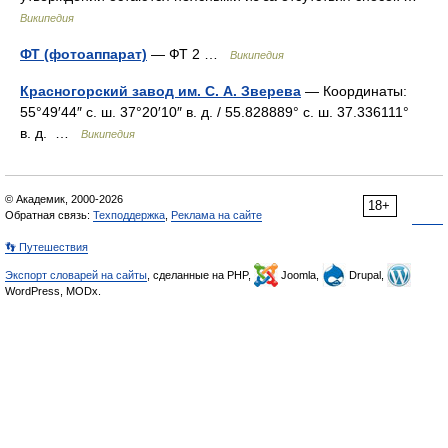
Википедия
ФТ (фотоаппарат)
— ФТ 2 …
Википедия
Красногорский завод им. С. А. Зверева
— Координаты:
55°49′44″ с. ш. 37°20′10″ в. д. / 55.828889° с. ш. 37.336111°
в. д. …
Википедия
© Академик, 2000-2026
18+
Обратная связь:
Техподдержка
,
Реклама на сайте
👣 Путешествия
Экспорт словарей на сайты
, сделанные на PHP,
Joomla,
Drupal,
WordPress, MODx.