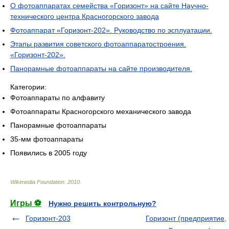
О фотоаппаратах семейства «Горизонт» на сайте Научно-
технического центра Красногорского завода
Фотоаппарат «Горизонт-202». Руководство по эсплуатации.
Этапы развития советского фотоаппаратостроения.
«Горизонт-202».
Панорамные фотоаппараты на сайте производителя.
Категории:
Фотоаппараты по алфавиту
Фотоаппараты Красногорского механического завода
Панорамные фотоаппараты
35-мм фотоаппараты
Появились в 2005 году
Wikimedia Foundation
.
2010
.
Игры ⚽
Нужно решить контрольную?
Горизонт-203
Горизонт (предприятие,