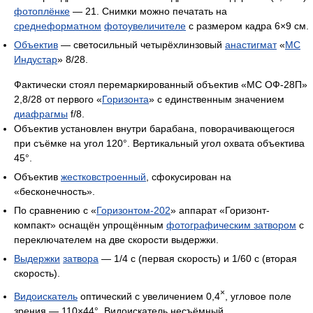
фотоплёнке
— 21. Снимки можно печатать на
среднеформатном
фотоувеличителе
с размером кадра 6×9 см.
Объектив
— светосильный четырёхлинзовый
анастигмат
«
MC
Индустар
» 8/28.
Фактически стоял перемаркированный объектив «MC ОФ-28П»
2,8/28 от первого «
Горизонта
» с единственным значением
диафрагмы
f/8.
Объектив установлен внутри барабана, поворачивающегося
при съёмке на угол 120°. Вертикальный угол охвата объектива
45°.
Объектив
жестковстроенный
, сфокусирован на
«бесконечность».
По сравнению с «
Горизонтом-202
» аппарат «Горизонт-
компакт» оснащён упрощённым
фотографическим затвором
с
переключателем на две скорости выдержки.
Выдержки
затвора
— 1/4 с (первая скорость) и 1/60 с (вторая
скорость).
×
Видоискатель
оптический с увеличением 0,4
, угловое поле
зрения — 110×44°. Видоискатель несъёмный.