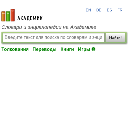
EN
DE
ES
FR
academic.ru
Словари и энциклопедии на Академике
Найти!
Толкования
Переводы
Книги
Игры ⚽