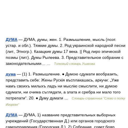
ДУМА
— ДУМА, думы, жен. 1. Размышление, мысль (поэт.
устар. и обл.). Тяжкие думы. 2. Род украинской народной песни
(лит., Этногр.). Казацкие думы 17 века. || Род лиро эпической
поэмы (лит.). Думы Рылеева. 3. Представительное собрание с
законодательными… …
Толковый словарь Ушакова
дума
— (1) 1. Размышление. ● Думою сдумати вообразить,
представить себе: Жены Рускія въсплакашась, аркучи: „Уже
намъ своихъ милыхъ ладъ ни мыслію смыслити, ни думою
сдумати, ни очима съглядати, а злата и сребра ни мало того
потрепати“. 20. ● Думу думати …
Словарь-справочник "Слово о полку
Игореве"
ДУМА
— ДУМА, 1) название представительных выборных
учреждений (Государственная Д.) или органов городского
самоуправления (Городская Д.). 2) Собрание, совет бояр,