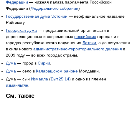
Федерации
— нижняя палата парламента Российской
Федерации (
Федерального собрания
)
Государственная дума Эстонии
— неофициальное название
Рийгикогу
Городская дума
— представительный орган власти в
дореволюционных и современных
российских
городах и в
городах республиканского подчинения
Латвии
, а до вступления
в силу нового
административно-территориального деления
в
2009 году — во всех городах страны.
Дума
— город в
Сирии
.
Дума
— село в
Каларашском районе
Молдавии.
Дума — сын
Измаила
(
Быт.
25:14
) и одно из племен
измаильтян
.
См. также