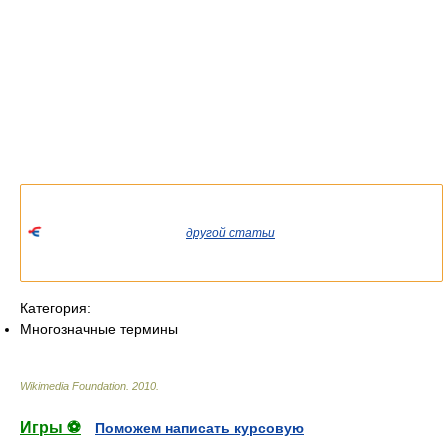
Список значений слова или словосочетания со ссылками на
соответствующие статьи.
Если вы попали сюда из
другой статьи
Википедии, пожалуйста,
вернитесь и уточните ссылку так, чтобы она указывала на
статью.
Категория:
Многозначные термины
Wikimedia Foundation
.
2010
.
Игры ⚽
Поможем написать курсовую