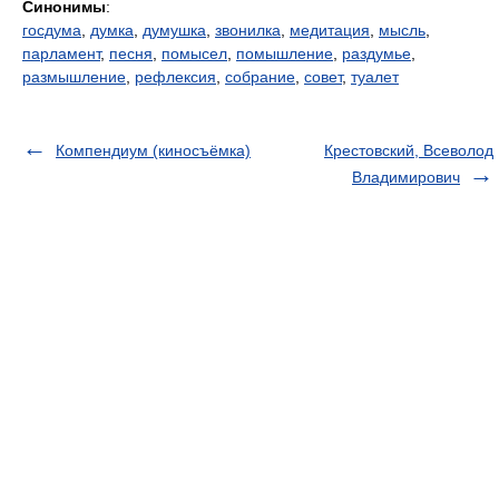
Синонимы
:
госдума
,
думка
,
думушка
,
звонилка
,
медитация
,
мысль
,
парламент
,
песня
,
помысел
,
помышление
,
раздумье
,
размышление
,
рефлексия
,
собрание
,
совет
,
туалет
Компендиум (киносъёмка)
Крестовский, Всеволод
Владимирович