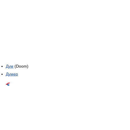
Дум
(Doom)
Думер