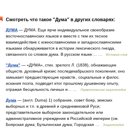
Смотреть что такое "Дума" в других словарях:
ДУМА
— ДУМА. Еще ярче индивидуальное своеобразие
восточнославянских языков и вместе с тем их тесное
взаимодействие с южнославянскими и западнославянскими
языками обнаруживается в истории лексического гнезда,
связанного со словом дума. В русском языке:… …
История слов
"Дума"
— «ДУМА», стих. зрелого Л. (1838), обнажающее
обществ. духовный кризис последекабрьского поколения; оно
замыкает предшествующие нравств., социальные и филос.
искания поэта, подводит итог прошлому душевному опыту,
отражая бесцельность личных и… …
Лермонтовская энциклопедия
Дума
— (англ. Duma) 1) собрание, совет бояр, земских
выборных и т.п. в древней и средневековой Руси;
представительное выборное законодательное или
административное учреждение в Российской империи (см.
Боярская дума; Булыгинская дума; Городская …
Энциклопедия