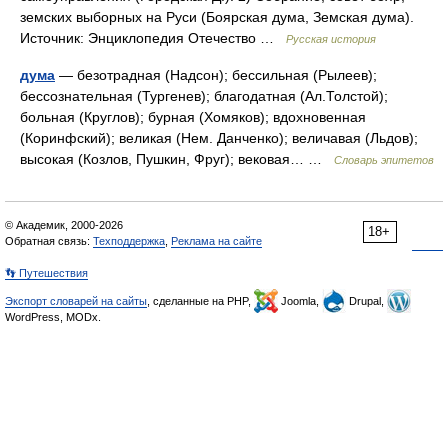
земских выборных на Руси (Боярская дума, Земская дума).
Источник: Энциклопедия Отечество …
Русская история
дума
— безотрадная (Надсон); бессильная (Рылеев);
бессознательная (Тургенев); благодатная (Ал.Толстой);
больная (Круглов); бурная (Хомяков); вдохновенная
(Коринфский); великая (Нем. Данченко); величавая (Льдов);
высокая (Козлов, Пушкин, Фруг); вековая… …
Словарь эпитетов
© Академик, 2000-2026
18+
Обратная связь:
Техподдержка
,
Реклама на сайте
👣 Путешествия
Экспорт словарей на сайты
, сделанные на PHP,
Joomla,
Drupal,
WordPress, MODx.