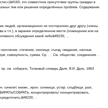
стис»)&#160; это совместное присутствие группы граждан в
разных тем или решения определённых проблем. Содержание
ие людей, организационно не посторонних друг другу (члены
ва и т.п.), в заранее определенном месте (помещении или на
ективного обсуждения какой либо&#8230; …
скопление, стечение, скопище, съезд, свидание, наплыв,
иум; совокупность, сумма. Ср. . .. См. общество, соединение …
р. см. собирать. Толковый словарь Даля. В.И. Даль. 1863
инклит, книжн., ирон. сонмище, устар. сходбище, разг.,
БИРАТЬ/СОБРАТЬ, концентрировать/ сконцентрировать,
сосредоточить,&#8230; …