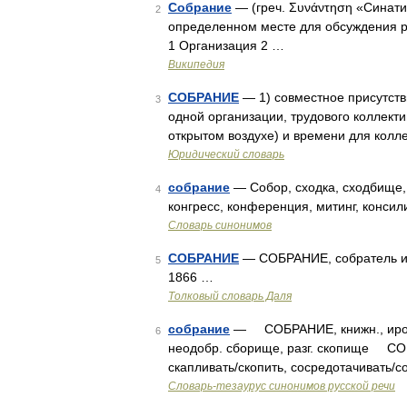
Собрание
— (греч. Συνάντηση «Cинати
2
определенном месте для обсуждения 
1 Организация 2 …
Википедия
СОБРАНИЕ
— 1) совместное присутств
3
одной организации, трудового коллекти
открытом воздухе) и времени для колл
Юридический словарь
собрание
— Собор, сходка, сходбище, 
4
конгресс, конференция, митинг, консил
Словарь синонимов
СОБРАНИЕ
— СОБРАНИЕ, собратель и п
5
1866 …
Толковый словарь Даля
собрание
— СОБРАНИЕ, книжн., ирон. с
6
неодобр. сборище, разг. скопище СО
скапливать/скопить, сосредотачивать/
Словарь-тезаурус синонимов русской речи