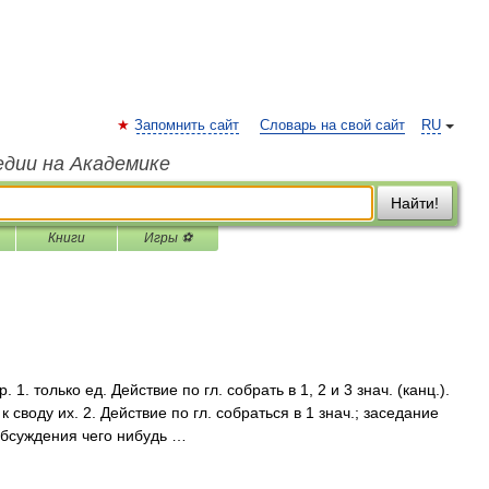
Запомнить сайт
Словарь на свой сайт
RU
едии на Академике
Найти!
Книги
Игры ⚽
. только ед. Действие по гл. собрать в 1, 2 и 3 знач. (канц.).
 своду их. 2. Действие по гл. собраться в 1 знач.; заседание
обсуждения чего нибудь …