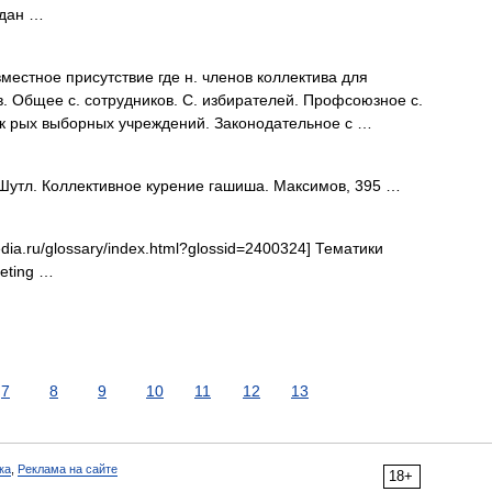
ждан …
местное присутствие где н. членов коллектива для
в. Общее с. сотрудников. С. избирателей. Профсоюзное с.
ек рых выборных учреждений. Законодательное с …
Шутл. Коллективное курение гашиша. Максимов, 395 …
dia.ru/glossary/index.html?glossid=2400324] Тематики
eting …
7
8
9
10
11
12
13
ка
,
Реклама на сайте
18+