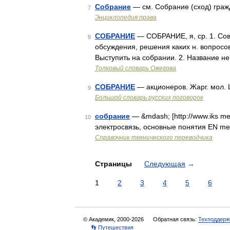
Собрание
— см. Собрание (сход) гра
7
Энциклопедия права
СОБРАНИЕ
— СОБРАНИЕ, я, ср. 1. Сов
8
обсуждения, решения каких н. вопросо
Выступить на собрании. 2. Название н
Толковый словарь Ожегова
СОБРАНИЕ
— акционеров. Жарг. мол. 
9
Большой словарь русских поговорок
собрание
— &mdash; [http://www.iks me
10
электросвязь, основные понятия EN me
Справочник технического переводчика
Страницы
Следующая
→
1
2
3
4
5
6
© Академик, 2000-2026
Обратная связь:
Техподдерж
👣 Путешествия