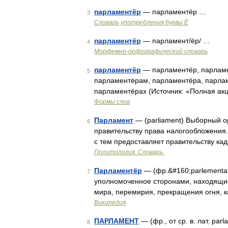
парламентёр
— парламентёр …
3
Словарь употребления буквы Ё
парламентёр
— парламент/ёр/ …
4
Морфемно-орфографический словарь
парламентёр
— парламентёр, парламе
5
парламентёрам, парламентёра, парла
парламентёрах (Источник: «Полная акц
Формы слов
Парламент
— (parliament) Выборный о
6
правительству права налогообложения.
с тем предоставляет правительству к
Политология. Словарь.
Парламентёр
— (фр.&#160;parlementair
7
уполномоченное сторонами, находящим
мира, перемирия, прекращения огня, 
Википедия
ПАРЛАМЕНТ
— (фр., от ср. в. лат. par
8