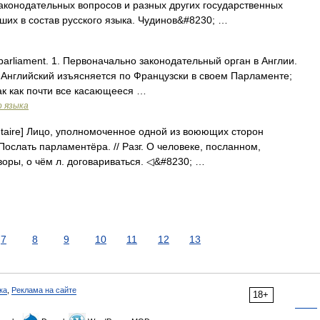
аконодательных вопросов и разных других государственных
ших в состав русского языка. Чудинов&#8230; …
 parliament. 1. Первоначально законодательный орган в Англии.
 Английский изъясняется по Французски в своем Парламенте;
так как почти все касающееся …
о языка
ntaire] Лицо, уполномоченное одной из воюющих сторон
Послать парламентёра. // Разг. О человеке, посланном,
воры, о чём л. договариваться. ◁&#8230; …
7
8
9
10
11
12
13
ка
,
Реклама на сайте
18+