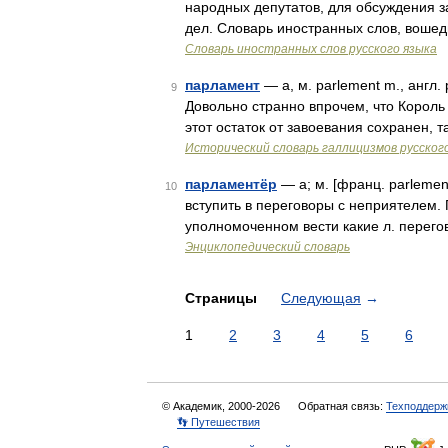
народных депутатов, для обсуждения з
дел. Словарь иностранных слов, вошед
Словарь иностранных слов русского языка
парламент
— а, м. parlement m., англ.
9
Довольно странно впрочем, что Король
этот остаток от завоевания сохранен, 
Исторический словарь галлицизмов русског
парламентёр
— а; м. [франц. parleme
10
вступить в переговоры с неприятелем. 
уполномоченном вести какие л. перего
Энциклопедический словарь
Страницы
Следующая
→
1
2
3
4
5
6
© Академик, 2000-2026
Обратная связь:
Техподдерж
👣 Путешествия