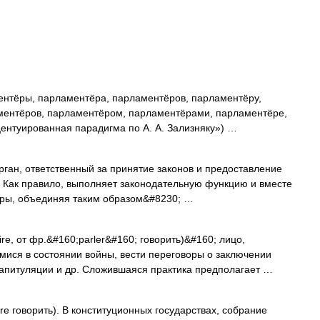
нтёры, парламентёра, парламентёров, парламентёру,
ментёров, парламентёром, парламентёрами, парламентёре,
ентуированная парадигма по А. А. Зализняку») …
рган, ответственный за принятие законов и предоставление
 Как правило, выполняет законодательную функцию и вместе
адры, объединяя таким образом&#8230; …
e, от фр.&#160;parler&#160; говорить)&#160; лицо,
ися в состоянии войны, вести переговоры о заключении
капитуляции и др. Сложившаяся практика предполагает …
lare говорить). В конституционных государствах, собрание