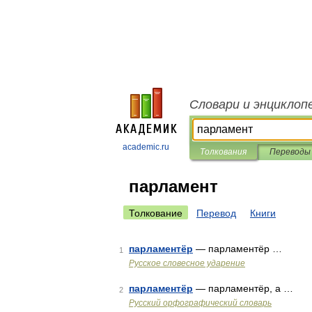
Словари и энциклоп
academic.ru
Толкования
Переводы
парламент
Толкование
Перевод
Книги
парламентёр
— парламентёр …
1
Русское словесное ударение
парламентёр
— парламентёр, а …
2
Русский орфографический словарь