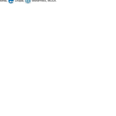
omla,
Drupal,
WordPress, MODx.