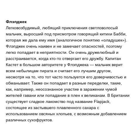
Флэпджек
Легковозбудимый, любящий приключения светловолосый
мальчик, выросший под присмотром говорящей китихи Бабби,
которая же дала ему имя (аналогичное понятию «оладушек»).
Флэпджек очень наивен и не замечает опасностей, поэтому
легко попадает в неприятности. Он очень дружелюбный и
расстраивается, когда кто-то отвергает его дружбу. Капитан
Кастет в большом авторитете у Флэпджека — мальчик верит
всем небылицам пирата и считает его лучшим другом,
несмотря на то, что тот часто пользуется его доверчивостью и
обманывает. Также он попадает в разные переделки, такие,
как, например, неосознанное участие в заражении чумой
жителей гавани или попадание в плен к великанам. В Британии
существует сладкое лакомство под название Flapjack,
состоящее из застывшего плавленного сахара с
использованием овсяных хлопьев, с возможным добавлением
различных сухофруктов.