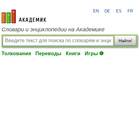
EN
DE
ES
FR
academic.ru
Словари и энциклопедии на Академике
Найти!
Толкования
Переводы
Книги
Игры ⚽