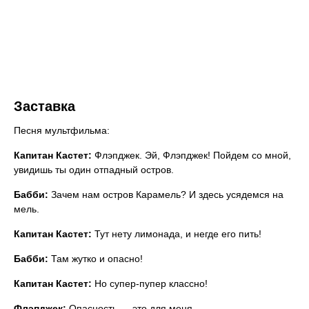
Заставка
Песня мультфильма:
Капитан Кастет:
Флэпджек. Эй, Флэпджек! Пойдем со мной,
увидишь ты один отпадный остров.
Бабби:
Зачем нам остров Карамель? И здесь усядемся на
мель.
Капитан Кастет:
Тут нету лимонада, и негде его пить!
Бабби:
Там жутко и опасно!
Капитан Кастет:
Но супер-пупер классно!
Флэпджек:
Опасность — это для меня.