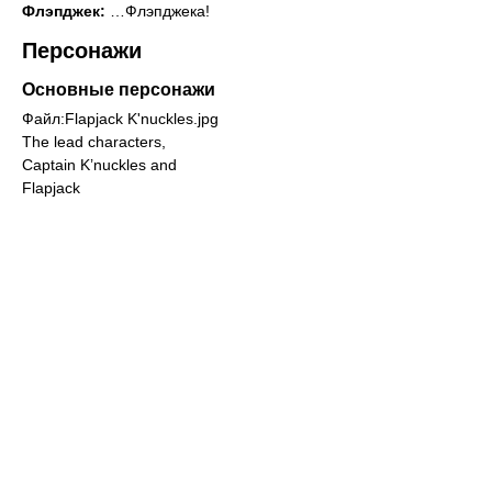
Флэпджек:
…Флэпджека!
Персонажи
Основные персонажи
Файл:Flapjack K'nuckles.jpg
The lead characters,
Captain K’nuckles and
Flapjack