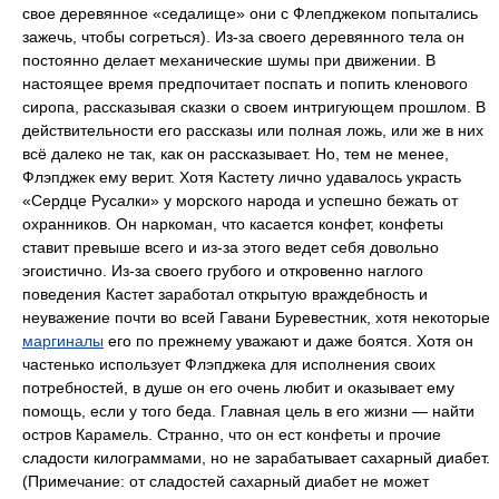
свое деревянное «седалище» они с Флепджеком попытались
зажечь, чтобы согреться). Из-за своего деревянного тела он
постоянно делает механические шумы при движении. В
настоящее время предпочитает поспать и попить кленового
сиропа, рассказывая сказки о своем интригующем прошлом. В
действительности его рассказы или полная ложь, или же в них
всё далеко не так, как он рассказывает. Но, тем не менее,
Флэпджек ему верит. Хотя Кастету лично удавалось украсть
«Сердце Русалки» у морского народа и успешно бежать от
охранников. Он наркоман, что касается конфет, конфеты
ставит превыше всего и из-за этого ведет себя довольно
эгоистично. Из-за своего грубого и откровенно наглого
поведения Кастет заработал открытую враждебность и
неуважение почти во всей Гавани Буревестник, хотя некоторые
маргиналы
его по прежнему уважают и даже боятся. Хотя он
частенько использует Флэпджека для исполнения своих
потребностей, в душе он его очень любит и оказывает ему
помощь, если у того беда. Главная цель в его жизни — найти
остров Карамель. Странно, что он ест конфеты и прочие
сладости килограммами, но не зарабатывает сахарный диабет.
(Примечание: от сладостей сахарный диабет не может