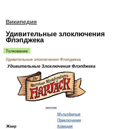
Википедия
Удивительные злоключения
Флэпджека
Толкование
Удивительные злоключения Флэпджека
Удивительные Злоключения Флэпджека
логотип
Мультфильм
Приключения
Жанр
Комедия