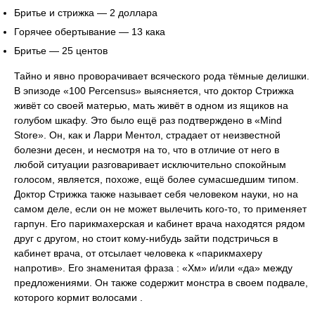
Бритье и стрижка — 2 доллара
Горячее обертывание — 13 кака
Бритье — 25 центов
Тайно и явно проворачивает всяческого рода тёмные делишки.
В эпизоде «100 Percensus» выясняется, что доктор Стрижка
живёт со своей матерью, мать живёт в одном из ящиков на
голубом шкафу. Это было ещё раз подтверждено в «Mind
Store». Он, как и Ларри Ментол, страдает от неизвестной
болезни десен, и несмотря на то, что в отличие от него в
любой ситуации разговаривает исключительно спокойным
голосом, является, похоже, ещё более сумасшедшим типом.
Доктор Стрижка также называет себя человеком науки, но на
самом деле, если он не может вылечить кого-то, то применяет
гарпун. Его парикмахерская и кабинет врача находятся рядом
друг с другом, но стоит кому-нибудь зайти подстричься в
кабинет врача, от отсылает человека к «парикмахеру
напротив». Его знаменитая фраза : «Хм» и/или «да» между
предложениями. Он также содержит монстра в своем подвале,
которого кормит волосами .