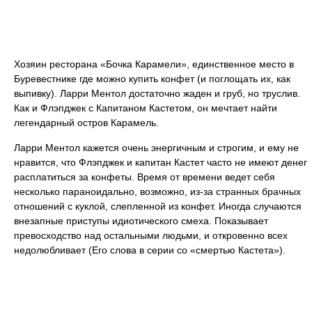
Хозяин ресторана «Бочка Карамели», единственное место в
Буревестнике где можно купить конфет (и поглощать их, как
выпивку). Ларри Ментол достаточно жаден и груб, но труслив.
Как и Флэпджек с Капитаном Кастетом, он мечтает найти
легендарный остров Карамель.
Ларри Ментол кажется очень энергичным и строгим, и ему не
нравится, что Флэпджек и капитан Кастет часто не имеют денег
расплатиться за конфеты. Время от времени ведет себя
несколько параноидально, возможно, из-за странных брачных
отношений с куклой, слепленной из конфет. Иногда случаются
внезапные приступы идиотического смеха. Показывает
превосходство над остальными людьми, и откровенно всех
недолюбливает (Его слова в серии со «смертью Кастета»).