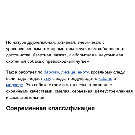
По натуре дружелюбная, активная, энергичная, с
уравновешенным темпераментом и чувством собственного
достоинства. Азартная, вязкая, любопытная и неутомимая
охотничья собака с превосходным чутьём.
Такса работает по
барсуку
,
лисице
,
еноту
, кровяному следу,
если надо, подаст
утку
с воды, предупредит о
кабане
и
медведе
. Это собака с громким голосом, отважная, с
охранными качествами, смелая, серьёзная, целеустремлённая
и самостоятельная.
Современная классификация