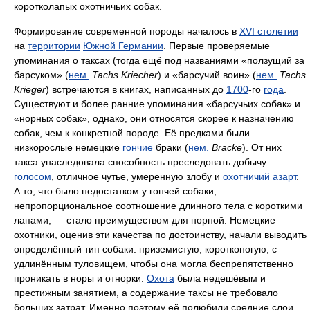
коротколапых охотничьих собак.
Формирование современной породы началось в
XVI столетии
на
территории
Южной Германии
. Первые проверяемые
упоминания о таксах (тогда ещё под названиями «ползущий за
барсуком» (
нем.
Tachs Kriecher
) и «барсучий воин» (
нем.
Tachs
Krieger
) встречаются в книгах, написанных до
1700
-го
года
.
Существуют и более ранние упоминания «барсучьих собак» и
«норных собак», однако, они относятся скорее к назначению
собак, чем к конкретной породе. Её предками были
низкорослые немецкие
гончие
браки (
нем.
Bracke
). От них
такса унаследовала способность преследовать добычу
голосом
, отличное чутье, умеренную злобу и
охотничий
азарт
.
А то, что было недостатком у гончей собаки, —
непропорциональное соотношение длинного тела с короткими
лапами, — стало преимуществом для норной. Немецкие
охотники, оценив эти качества по достоинству, начали выводить
определённый тип собаки: приземистую, коротконогую, с
удлинённым туловищем, чтобы она могла беспрепятственно
проникать в норы и отнорки.
Охота
была недешёвым и
престижным занятием, а содержание таксы не требовало
больших затрат. Именно поэтому её полюбили средние слои