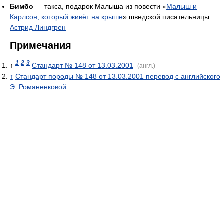
Бимбо
— такса, подарок Малыша из повести «
Малыш и
Карлсон, который живёт на крыше
» шведской писательницы
Астрид Линдгрен
Примечания
1
2
3
↑
Стандарт № 148 от 13.03.2001
(англ.)
↑
Стандарт породы № 148 от 13.03.2001 перевод с английского
Э. Романенковой