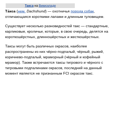
Такса
на
Викискладе
Та́кса
(
нем.
Dachshund
) — охотничья
порода собак
,
отличающаяся короткими лапами и длинным туловищем.
Существует несколько разновидностей такс — стандартные,
карликовые, кроличьи, которые, в свою очередь, делятся на
короткошёрстных, длинношёрстных и жесткошёрстных.
Таксы могут быть различных окрасов, наиболее
распространены из них чёрно-подпалый, чёрный, рыжий,
коричнево-подпалый, мраморный (чёрный и кофейный
мрамор). Также встречаются таксы тигрового и чёрного с
тигровыми подпалинами окрасов, последний на данный
момент является не признанным FCI окрасом такс.