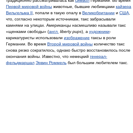
традиционно рассматривалась как
символ
Германии. Во время
Первой мировой войны
животные, бывшие любимцами
кайзера
Вильгельма II
, попали в такую опалу в
Великобритании
и
США
,
что, согласно некоторым источникам, такс забрасывали
камнями на улицах. Американцы насмешливо называли такс
«щенками свободы» (
англ.
liberty pups
), а
художники
-
карикатуристы использовали
изображение
таксы в роли
Германии. Во время
Второй мировой войны
количество такс
снова резко сократилось, однако быстро восстановилось после
окончания войны. Известно, что немецкий
генерал-
фельдмаршал
Эрвин Роммель
был большим любителем такс.