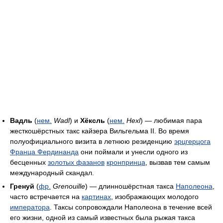
Вадль
(
нем.
Wadl
) и
Хёксль
(
нем.
Hexl
) — любимая пара
жесткошёрстных такс кайзера Вильгельма II. Во время
полуофициального визита в летнюю резиденцию
эрцгерцога
Франца Фердинанда
они поймали и унесли одного из
бесценных
золотых фазанов
кронпринца
, вызвав тем самым
международный скандал.
Гренуй
(
фр.
Grenouille
) — длинношёрстная такса
Наполеона
,
часто встречается на
картинах
, изображающих молодого
императора
. Таксы сопровождали Наполеона в течение всей
его жизни, одной из самый известных была рыжая такса