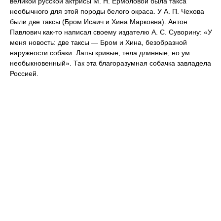
великой русской актрисы М. Н. Ермоловой была такса
необычного для этой породы белого окраса. У А. П. Чехова
были две таксы (Бром Исаич и Хина Марковна). Антон
Павлович как-то написал своему издателю А. С. Суворину: «У
меня новость: две таксы — Бром и Хина, безобразной
наружности собаки. Лапы кривые, тела длинные, но ум
необыкновенный». Так эта благоразумная собачка завладела
Россией.