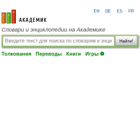
EN
DE
ES
FR
academic.ru
Словари и энциклопедии на Академике
Найти!
Толкования
Переводы
Книги
Игры ⚽