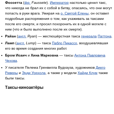
Фоссетта
(
фр.
Faussete
).
Император
настолько ценил такс,
что никогда не брал их с собой в битву, опасаясь, что они могут
попасть в руки врага. Умирая на
о. Святой Елены
, он оставил
подробные распоряжения о том, как ухаживать за таксами
после его смерти, и просил похоронить их в одной могиле с
ним (что и было выполнено после их смерти).
Райан
(
англ.
Ryan
) — жесткошёрстная такса
генерала
Паттона
.
Ламп
(
англ.
Lump
) — такса
Пабло Пикассо
, воодушевлявшая
его во время создания многих работ.
Бром Исаич
и
Хина Марковна
— таксы
Антона Павловича
Чехова
.
У писателя Пелема Гренвилла Вудхауза, художников
Диего
Риверы
и
Энди Уорхола
, а также у модели
Хайди Клум
также
были таксы.
Таксы-киноактёры