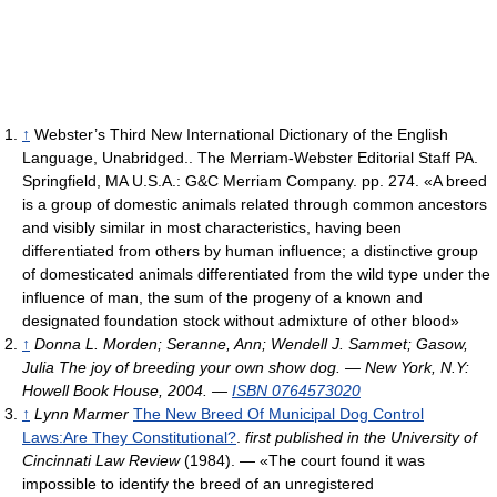
↑
Webster’s Third New International Dictionary of the English
Language, Unabridged.. The Merriam-Webster Editorial Staff PA.
Springfield, MA U.S.A.: G&C Merriam Company. pp. 274. «A breed
is a group of domestic animals related through common ancestors
and visibly similar in most characteristics, having been
differentiated from others by human influence; a distinctive group
of domesticated animals differentiated from the wild type under the
influence of man, the sum of the progeny of a known and
designated foundation stock without admixture of other blood»
↑
Donna L. Morden; Seranne, Ann; Wendell J. Sammet; Gasow,
Julia
The joy of breeding your own show dog. — New York, N.Y:
Howell Book House, 2004. —
ISBN 0764573020
↑
Lynn Marmer
The New Breed Of Municipal Dog Control
Laws:Are They Constitutional?
.
first published in the University of
Cincinnati Law Review
(1984). — «The court found it was
impossible to identify the breed of an unregistered