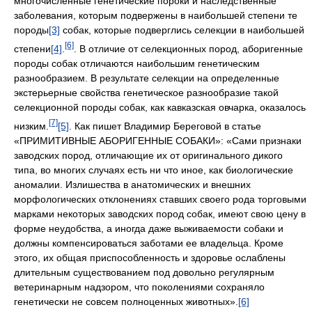
многочисленные генетические пороки и наследственные
заболевания, которым подвержены в наибольшей степени те
породы
[3]
собак, которые подверглись селекции в наибольшей
[6]
степени
[4]
.
. В отличие от селекционных пород, аборигенные
породы собак отличаются наибольшим генетическим
разнообразием. В результате селекции на определенные
экстерьерные свойства генетическое разнообразие такой
селекционной породы собак, как кавказская овчарка, оказалось
[7]
низким.
[5]
. Как пишет Владимир Береговой в статье
«ПРИМИТИВНЫЕ АБОРИГЕННЫЕ СОБАКИ»: «Сами признаки
заводских пород, отличающие их от оригинального дикого
типа, во многих случаях есть ни что иное, как биологические
аномалии. Излишества в анатомических и внешних
морфологических отклонениях ставших своего рода торговыми
марками некоторых заводских пород собак, имеют свою цену в
форме неудобства, а иногда даже выживаемости собаки и
должны компенсироваться заботами ее владельца. Кроме
этого, их общая приспособленность и здоровье ослаблены
длительным существованием под довольно регулярным
ветеринарным надзором, что поколениями сохраняло
генетически не совсем полноценных животных».
[6]