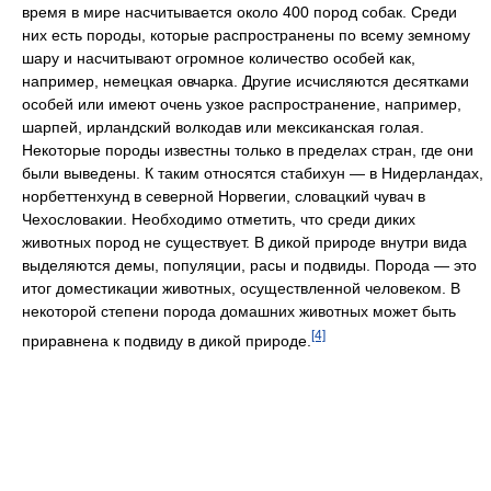
время в мире насчитывается около 400 пород собак. Среди
них есть породы, которые распространены по всему земному
шару и насчитывают огромное количество особей как,
например, немецкая овчарка. Другие исчисляются десятками
особей или имеют очень узкое распространение, например,
шарпей, ирландский волкодав или мексиканская голая.
Некоторые породы известны только в пределах стран, где они
были выведены. К таким относятся стабихун — в Нидерландах,
норбеттенхунд в северной Норвегии, словацкий чувач в
Чехословакии. Необходимо отметить, что среди диких
животных пород не существует. В дикой природе внутри вида
выделяются демы, популяции, расы и подвиды. Порода — это
итог доместикации животных, осуществленной человеком. В
некоторой степени порода домашних животных может быть
[4]
приравнена к подвиду в дикой природе.