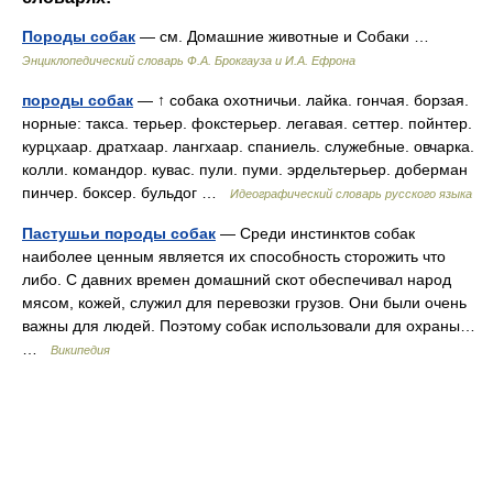
Породы собак
— см. Домашние животные и Собаки …
Энциклопедический словарь Ф.А. Брокгауза и И.А. Ефрона
породы собак
— ↑ собака охотничьи. лайка. гончая. борзая.
норные: такса. терьер. фокстерьер. легавая. сеттер. пойнтер.
курцхаар. дратхаар. лангхаар. спаниель. служебные. овчарка.
колли. командор. кувас. пули. пуми. эрдельтерьер. доберман
пинчер. боксер. бульдог …
Идеографический словарь русского языка
Пастушьи породы собак
— Среди инстинктов собак
наиболее ценным является их способность сторожить что
либо. С давних времен домашний скот обеспечивал народ
мясом, кожей, служил для перевозки грузов. Они были очень
важны для людей. Поэтому собак использовали для охраны…
…
Википедия