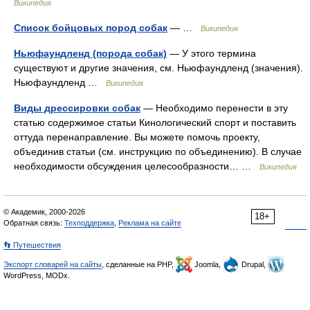
Википедия
Список бойцовых пород собак
— …
Википедия
Ньюфаундленд (порода собак)
— У этого термина
существуют и другие значения, см. Ньюфаундленд (значения).
Ньюфаундленд …
Википедия
Виды дрессировки собак
— Необходимо перенести в эту
статью содержимое статьи Кинологический спорт и поставить
оттуда перенаправление. Вы можете помочь проекту,
объединив статьи (cм. инструкцию по объединению). В случае
необходимости обсуждения целесообразности… …
Википедия
© Академик, 2000-2026
18+
Обратная связь:
Техподдержка
,
Реклама на сайте
👣 Путешествия
Экспорт словарей на сайты
, сделанные на PHP,
Joomla,
Drupal,
WordPress, MODx.