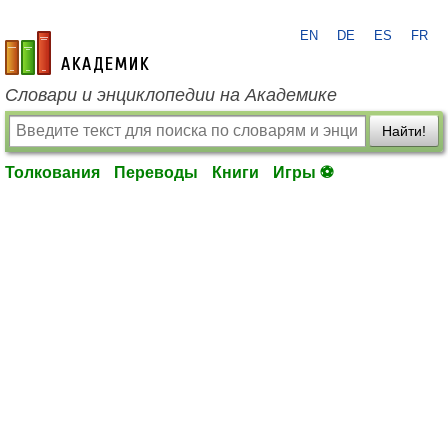
EN
DE
ES
FR
academic.ru
Словари и энциклопедии на Академике
Найти!
Толкования
Переводы
Книги
Игры ⚽