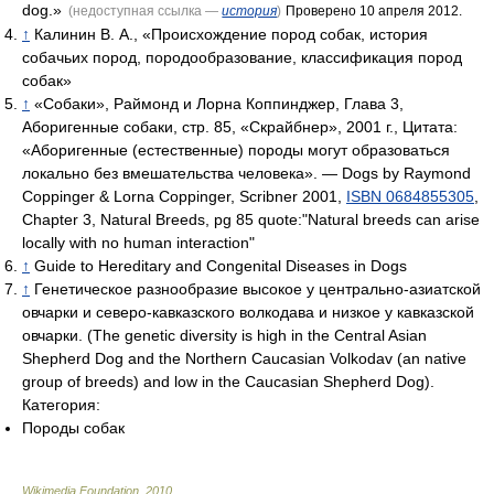
dog.»
(недоступная ссылка —
история
)
Проверено 10 апреля 2012.
↑
Калинин В. А., «Происхождение пород собак, история
собачьих пород, породообразование, классификация пород
собак»
↑
«Собаки», Раймонд и Лорна Коппинджер, Глава 3,
Аборигенные собаки, стр. 85, «Скрайбнер», 2001 г., Цитата:
«Аборигенные (естественные) породы могут образоваться
локально без вмешательства человека». — Dogs by Raymond
Coppinger & Lorna Coppinger, Scribner 2001,
ISBN 0684855305
,
Chapter 3, Natural Breeds, pg 85 quote:"Natural breeds can arise
locally with no human interaction"
↑
Guide to Hereditary and Congenital Diseases in Dogs
↑
Генетическое разнообразие высокое у центрально-азиатской
овчарки и северо-кавказского волкодава и низкое у кавказской
овчарки. (The genetic diversity is high in the Central Asian
Shepherd Dog and the Northern Caucasian Volkodav (an native
group of breeds) and low in the Caucasian Shepherd Dog).
Категория:
Породы собак
Wikimedia Foundation
.
2010
.