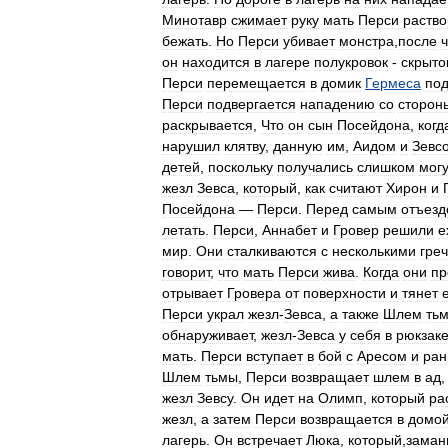
Минотавр
сжимает
руку
мать
Перси
раство
бежать
.
Но
Перси
убивает
монстра
,
после
ч
он
находится
в
лагере
полукровок
-
скрыт
Перси
перемещается
в
домик
Гермеса
по
Перси
подвергается
нападению
со
сторон
раскрывается
,
Что
он
сын
Посейдона
,
когд
нарушил
клятву
,
данную
им
,
Аидом
и
Зевс
детей
,
поскольку
получались
слишком
мог
жезл
Зевса
,
который
,
как
считают
Хирон
и
Посейдона
—
Перси
.
Перед
самым
отъез
летать
.
Перси
,
Аннабет
и
Гровер
решили
е
мир
.
Они
сталкиваются
с
несколькими
гре
говорит
,
что
мать
Перси
жива
.
Когда
они
пр
отрывает
Гровера
от
поверхности
и
тянет
Перси
украл
жезл
-
Зевса
,
а
также
Шлем
ть
обнаруживает
,
жезл
-
Зевса
у
себя
в
рюкзак
мать
.
Перси
вступает
в
бой
с
Аресом
и
ран
Шлем
тьмы
,
Перси
возвращает
шлем
в
ад
жезл
Зевсу
.
Он
идет
на
Олимп
,
который
ра
жезл
,
а
затем
Перси
возвращается
в
домо
лагерь
.
Он
встречает
Люка
,
который
,
заман