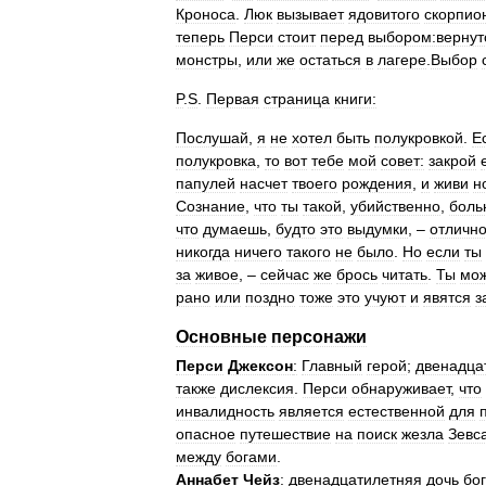
Кроноса
.
Люк
вызывает
ядовитого
скорпио
теперь
Перси
стоит
перед
выбором:вернут
монстры
,
или
же
остаться
в
лагере
.
Выбор
P
.
S
.
Первая
страница
книги:
Послушай
,
я
не
хотел
быть
полукровкой
.
Е
полукровка
,
то
вот
тебе
мой
совет:
закрой
папулей
насчет
твоего
рождения
,
и
живи
н
Сознание
,
что
ты
такой
,
убийственно
,
боль
что
думаешь
,
будто
это
выдумки
, –
отличн
никогда
ничего
такого
не
было
.
Но
если
ты
за
живое
, –
сейчас
же
брось
читать
.
Ты
мо
рано
или
поздно
тоже
это
учуют
и
явятся
з
Основные
персонажи
Перси
Джексон
:
Главный
герой
;
двенадца
также
дислексия
.
Перси
обнаруживает
,
что
инвалидность
является
естественной
для
опасное
путешествие
на
поиск
жезла
Зевс
между
богами
.
Аннабет
Чейз
:
двенадцатилетняя
дочь
бо