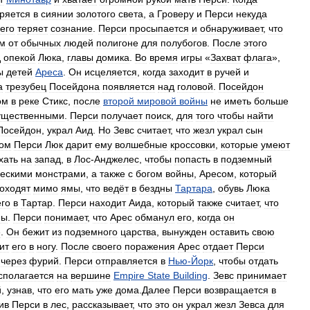
ряется
в
сиянии
золотого
света
,
а
Гроверу
и
Перси
некуда
его
теряет
сознание
.
Перси
просыпается
и
обнаруживает
,
что
ом
от
обычных
людей
полигоне
для
полубогов
.
После
этого
д
опекой
Люка
,
главы
домика
.
Во
время
игры
«
Захват
флага
»,
ы
детей
Ареса
.
Он
исцеляется
,
когда
заходит
в
ручей
и
а
трезубец
Посейдона
появляется
над
головой
.
Посейдон
ом
в
реке
Стикс
,
после
второй
мировой
войны
не
иметь
больше
ущественными
.
Перси
получает
поиск
,
для
того
чтобы
найти
Посейдон
,
украл
Аид
.
Но
Зевс
считает
,
что
жезл
украл
сын
дом
Перси
Люк
дарит
ему
волшебные
кроссовки
,
которые
умеют
хать
на
запад
,
в
Лос
-
Анджелес
,
чтобы
попасть
в
подземный
ческими
монстрами
,
а
также
с
богом
войны
,
Аресом
,
который
оходят
мимо
ямы
,
что
ведёт
в
бездны
Тартара
,
обувь
Люка
его
в
Тартар
.
Перси
находит
Аида
,
который
также
считает
,
что
мы
.
Перси
понимает
,
что
Арес
обманул
его
,
когда
он
е
.
Он
бежит
из
подземного
царства
,
вынужден
оставить
свою
ит
его
в
ногу
.
После
своего
поражения
Арес
отдает
Перси
,
через
фурий
.
Перси
отправляется
в
Нью
-
Йорк
,
чтобы
отдать
сполагается
на
вершине
Empire
State
Building
.
Зевс
принимает
й
,
узнав
,
что
его
мать
уже
дома
.
Далее
Перси
возвращается
в
ив
Перси
в
лес
,
рассказывает
,
что
это
он
украл
жезл
Зевса
для