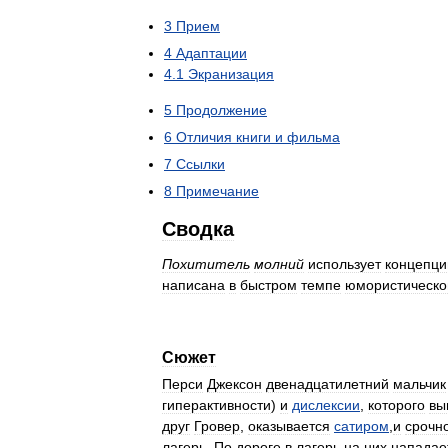
3
Прием
4
Адаптации
4
.
1
Экранизация
5
Продолжение
6
Отличия
книги
и
фильма
7
Ссылки
8
Примечание
Сводка
Похититель
молний
использует
концепци
написана
в
быстром
темпе
юмористическо
Сюжет
Перси
Джексон
двенадцатилетний
мальчик
гиперактивности
)
и
дислексии
,
которого
вы
друг
Гровер
,
оказывается
сатиром
,
и
срочн
лагерь
.
По
дороге
в
лагерь
на
них
нападае