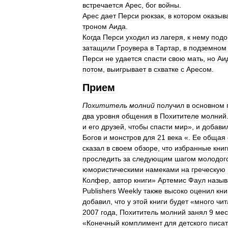
встречается
Арес
,
бог
войны
.
Арес
дает
Перси
рюкзак
,
в
котором
оказыв
троном
Аида
.
Когда
Перси
уходил
из
лагеря
,
к
нему
под
затащили
Гроувера
в
Тартар
,
в
подземном
Перси
не
удается
спасти
свою
мать
,
но
Аи
потом
,
выигрывает
в
схватке
с
Аресом
.
Прием
Похититель
молний
получил
в
основном
два
уровня
общения
в
Похитителе
молний
и
его
друзей
,
чтобы
спасти
мир
»,
и
добави
Богов
и
монстров
для
21
века
«.
Ее
общая
сказал
в
своем
обзоре
,
что
избранные
книг
проследить
за
следующим
шагом
молодог
юмористическими
намеками
на
греческую
Колфер
,
автор
книги
»
Артемис
Фаул
назыв
Publishers
Weekly
также
высоко
оценил
кни
добавил
,
что
у
этой
книги
будет
«
много
чит
2007
года
,
Похититель
молний
занял
9
мес
«
Конечный
комплимент
для
детского
писа