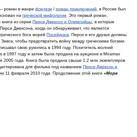
—
роман
в
жанре
фэнтези
/
роман
приключений
,
в
России
был
основан
на
греческой
мифологии
.
Это
первый
роман
,
я
книга
из
серии
Перси
Джексон
и
Олимпийцы
,
в
которые
Перси
Джексона
,
когда
он
обнаруживает
,
что
является
греческого
бога
морей
Посейдона
.
Перси
и
его
друзья
должны
Зевса
,
чтобы
предотвратить
войну
между
греческими
богами
писывал
свою
рукопись
в
1994
году
.
Похититель
молний
s
в
1997
году
и
затем
была
продана
на
аукционе
в
Miramax
я
2005
года
.
Книга
была
продана
свыше
1
,
2
млн
экземпляров
даптирована
для
фильма
под
названием
Перси
Джексон
и
ии
11
февраля
2010
года
.
Продолжение
этой
книги
«
Море