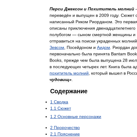
Перси
Джексон
и
Похититель
молний
переведён
и
выпущен
в
2009
году
.
Сюжет
написанный
Риком
Риорданом
.
Это
перва
описаны
приключения
двенадцатилетнего
полубогом
—
сыном
смертной
женщины
и
отправиться
на
поиски
украденных
молний
Зевсом
,
Посейдоном
и
Аидом
.
Риордан
до
первоначально
была
принята
Bantam
Book
Books
,
прежде
чем
была
выпущена
28
июл
в
последующих
четырех
лет
.
Книга
была
а
похититель
молний
,
который
вышел
в
Росс
чудовищ
»
.
Содержание
1
Сводка
1
.
1
Сюжет
1
.
2
Основные
персонажи
2
Пророчество
2
.
1
Пояснение