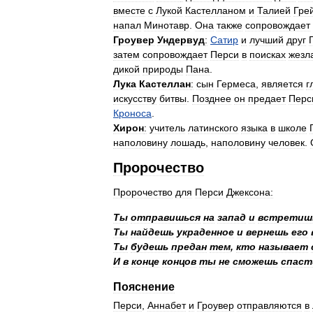
вместе
с
Лукой
Кастелланом
и
Талией
Гре
напал
Минотавр
.
Она
также
сопровождает
Гроувер
Ундервуд
:
Сатир
и
лучший
друг
затем
сопровождает
Перси
в
поисках
жезл
дикой
природы
Пана
.
Лука
Кастеллан
:
сын
Гермеса
,
является
г
искусству
битвы
.
Позднее
он
предает
Перс
Кроноса
.
Хирон
:
учитель
латинского
языка
в
школе
наполовину
лошадь
,
наполовину
человек
.
Пророчество
Пророчество
для
Перси
Джексона:
Ты
отправишься
на
запад
и
встретиш
Ты
найдешь
украденное
и
вернешь
его
Ты
будешь
предан
тем
,
кто
называет
И
в
конце
концов
ты
не
сможешь
спаст
Пояснение
Перси
,
Аннабет
и
Гроувер
отправляются
в