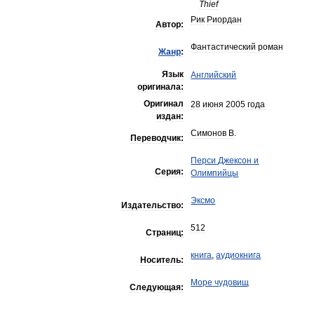
Thief
Рик
Риордан
Автор:
Фантастический
роман
Жанр
:
Язык
Английский
оригинала:
Оригинал
28
июня
2005
года
издан:
Симонов
В
.
Переводчик:
Перси
Джексон
и
Серия:
Олимпийцы
Эксмо
Издательство:
512
Страниц:
книга
,
аудиокнига
Носитель:
Море
чудовищ
Следующая: