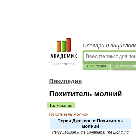
Словари и энциклоп
academic.ru
Википедия
Толкования
Википедия
Похититель молний
Толкование
Похититель
молний
Перси
Джексон
и
Похититель
молний
Percy
Jackson
&
the
Olympians:
The
Lightning