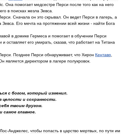
йс
.
Она
помогает
медсестре
Перси
после
того
как
на
него
его
в
поисках
жезла
Зевса
.
Перси
.
Сначала
он
это
скрывал
.
Он
ведет
Перси
в
лагерь
,
а
а
Зевса
.
Его
мечта
на
протяжении
всей
жизни
-
найти
Бога
лавой
в
домике
Гермеса
и
помогает
в
обучении
Перси
и
и
оставляет
его
умирать
,
сказав
,
что
работает
на
Титана
Перси
.
Позднее
Перси
обнаруживает
,
что
Хирон
Кентавр
,
Он
является
директором
в
лагере
полукровок
.
ься
с
богом
,
который
изменил
.
в
целости
и
сохранности
.
себя
твоим
другом
.
и
самое
главное
.
Лос
-
Анджелес
,
чтобы
попасть
в
царство
мертвых
,
по
пути
им