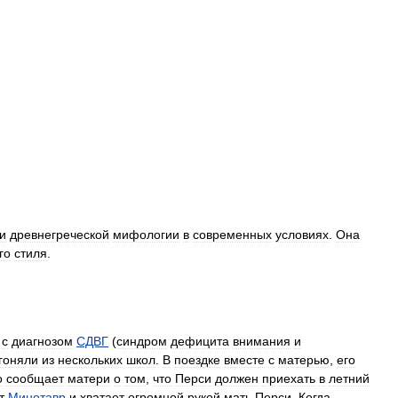
и
древнегреческой
мифологии
в
современных
условиях
.
Она
го
стиля
.
с
диагнозом
СДВГ
(
синдром
дефицита
внимания
и
гоняли
из
нескольких
школ
.
В
поездке
вместе
с
матерью
,
его
о
сообщает
матери
о
том
,
что
Перси
должен
приехать
в
летний
т
Минотавр
и
хватает
огромной
рукой
мать
Перси
.
Когда