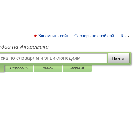
Запомнить сайт
Словарь на свой сайт
RU
едии на Академике
Найти!
Переводы
Книги
Игры ⚽