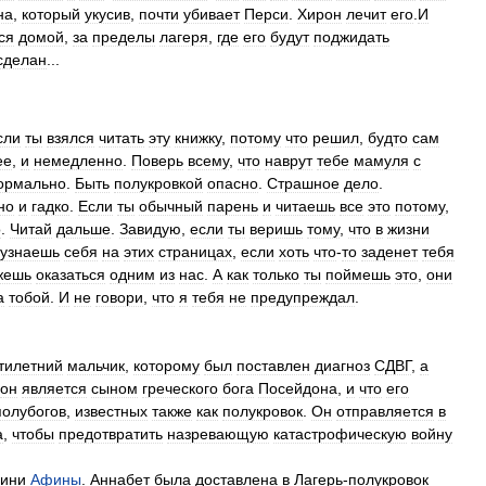
на
,
который
укусив
,
почти
убивает
Перси
.
Хирон
лечит
его
.
И
ся
домой
,
за
пределы
лагеря
,
где
его
будут
поджидать
сделан
...
сли
ты
взялся
читать
эту
книжку
,
потому
что
решил
,
будто
сам
ее
,
и
немедленно
.
Поверь
всему
,
что
наврут
тебе
мамуля
с
ормально
.
Быть
полукровкой
опасно
.
Страшное
дело
.
но
и
гадко
.
Если
ты
обычный
парень
и
читаешь
все
это
потому
,
о
.
Читай
дальше
.
Завидую
,
если
ты
веришь
тому
,
что
в
жизни
узнаешь
себя
на
этих
страницах
,
если
хоть
что
-
то
заденет
тебя
жешь
оказаться
одним
из
нас
.
А
как
только
ты
поймешь
это
,
они
а
тобой
.
И
не
говори
,
что
я
тебя
не
предупреждал
.
тилетний
мальчик
,
которому
был
поставлен
диагноз
СДВГ
,
а
он
является
сыном
греческого
бога
Посейдона
,
и
что
его
полубогов
,
известных
также
как
полукровок
.
Он
отправляется
в
а
,
чтобы
предотвратить
назревающую
катастрофическую
войну
гини
Афины
.
Аннабет
была
доставлена
в
Лагерь
-
полукровок