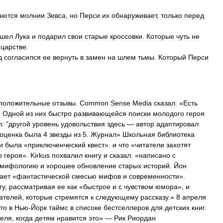
аются
молнии
Зевса
,
но
Перси
их
обнаруживает
,
только
перед
ошел
Лука
и
подарил
свои
старые
кроссовки
.
Которые
чуть
не
царстве
.
д
согласился
ее
вернуть
в
замен
на
шлем
тьмы
.
Который
Перси
положительные
отзывы
.
Common
Sense
Media
сказал:
«
Есть
.
Одной
из
них
быстро
развивающейся
поиски
молодого
героя
л:
"
другой
уровень
удовольствия
здесь
—
автор
адаптировал
оценка
была
4
звезды
из
5
.
Журнал
»
Школьная
библиотека
и
была
«
приключенческий
квест
».
и
что
«
читатели
захотят
о
героя
».
Kirkus
похвалил
книгу
и
сказал:
«
написано
с
мифологию
и
хорошее
обновление
старых
историй
.
Йон
ает
«
фантастической
смесью
мифов
и
современности
».
гу
,
рассматривая
ее
как
«
быстрое
и
с
чувством
юмора
»,
и
ателей
,
которые
стремятся
к
следующему
рассказу
.»
8
апреля
то
в
Нью
-
Йорк
таймс
в
списоке
бестселлеров
для
детских
книг
.
теля
,
когда
детям
нравится
это
» —
Рик
Риордан