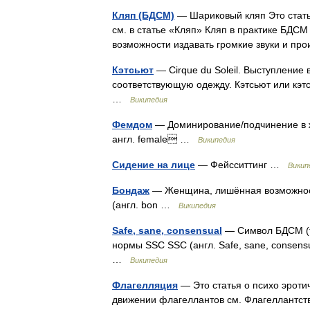
Кляп (БДСМ)
— Шариковый кляп Это стать
см. в статье «Кляп» Кляп в практике БД
возможности издавать громкие звуки и п
Кэтсьют
— Cirque du Soleil. Выступление 
соответствующую одежду. Кэтсьют или кэтс
…
Википедия
Фемдом
— Доминирование/подчинение в 
англ. female …
Википедия
Сидение на лице
— Фейсситтинг …
Викип
Бондаж
— Женщина, лишённая возможност
(англ. bon …
Википедия
Safe, sane, consensual
— Символ БДСМ (тр
нормы SSC SSC (англ. Safe, sane, consen
…
Википедия
Флагелляция
— Это статья о психо эроти
движении флагеллантов см. Флагеллантст