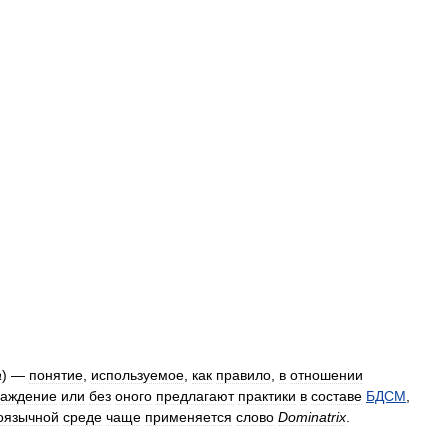
а
) —
понятие
,
используемое
,
как
правило
,
в
отношении
раждение
или
без
оного
предлагают
практики
в
составе
БДСМ
,
оязычной
среде
чаще
применяется
слово
Dominatrix
.