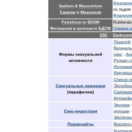
Алголагн
Sadism
&
Masochism
со
льдом
Садизм
и
Мазохизм
Флагелля
Fetishism
in
BDSM
Rubberdol
Фетишизм
в
контексте
БДСМ
Одежда
и
SSC
·
Darkroo
Поцелуй
Вагинал
Формы
сексуальной
секс
·
Ан
активности
Ручная
с
Интрама
Иррумац
Список
с
Сексуальные
девиации
Эксгибиц
(
парафилии
)
Садомаз
Аутоасф
Эротика
Секс
-
индустрия
игрушки
Эротичес
Порносайты
Brazzers
.
Контрац