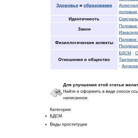
Здоровье
и
образование
Асексуал
половым
Идентичность
Сексуаль
Половые
Закон
Изнасил
Половое
Физиологические
аспекты
Поллюци
БДСМ
·
С
Отношения
и
общество
Тантриче
·
Антисек
Для
улучшения
этой
статьи
жела
Найти
и
оформить
в
виде
сносок
сс
написанное
.
Категории:
БДСМ
Виды
проституции