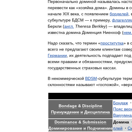
Первоначально
доминой
называлась
наст
перевести
как
«
хозяйка
дома
».
Домины
в
с
начале
XIX
века
,
с
появлением
борделей
,
субкультуре
БДСМ
—
к
примеру
,
флагелля
Беркли
(
англ
.
Theresa
Berkley
) —
владели
известна
домина
Доменция
Ниенхоф
(
нем
Надо
сказать
,
что
термин
«
проститутка
»
в
всего
не
предлагают
своим
клиентам
сове
Германии
,
их
деятельность
подпадает
под
всеми
правами
и
обязанностями
,
предусм
государственных
страховых
кассах
.
В
некоммерческой
BDSM
-
субкультуре
терм
склонностями
называют
«
госпожой
», «
вер
Бондаж
·
Bondage
&
Discipline
Пояс
вер
Принуждение
и
Дисциплина
Вакуумна
Dominance
&
Submission
Домина
Доминирование
и
Подчинение
плей
·
С