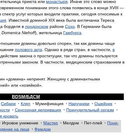
оятельница
приюта
или
монастыря
.
Иначе
это
слово
можно
овременном
понимании
этого
слова
появились
в
конце
XVIII
—
в
спектр
услуг
которых
входили
практики
,
сегодня
относимые
к
ция
.
Известной
доминой
XIX
века
была
англичанка
Тереса
ца
борделя
в
лондонском
районе
Сохо
.
В
Германии
была
.
Domenica
Niehoff
),
жительница
Гамбурга
.
отношении
домины
довольно
спорен
,
так
как
домины
чаще
ршение
полового
акта
.
Однако
в
ряде
стран
,
в
частности
,
в
действие
закона
о
проституции
,
так
что
домины
пользуются
отренными
законом
.
В
частности
,
медицинским
страхованием
в
ин
«
домина
»
непринят
.
Женщину
с
доминантными
хней
»
или
«
хозяйкой
».
BDSM
/
БДСМ
Сибари
·
Кляп
·
Мумификация
·
Наручники
·
Ошейник
·
ности
·
Сенсорная
депривация
·
Принудительный
оргазм
·
я
кровать
·
Игровое
унижение
·
Мастер
·
Мелдом
·
Пет
-
плей
·
Пони
-
идение
на
лице
·
Фемдом