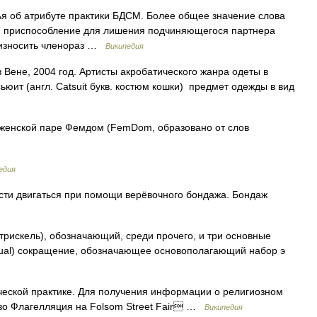
я об атрибуте практики БДСМ. Более общее значение слова
СМ приспособление для лишения подчиняющегося партнера
роизносить членораз …
Википедия
в Вене, 2004 год. Артисты акробатического жанра одеты в
ьюит (англ. Catsuit букв. костюм кошки) предмет одежды в вид
женской паре Фемдом (FemDom, образовано от слов
едия
и двигаться при помощи верёвочного бондажа. Бондаж
искель), обозначающий, среди прочего, и три основные
sual) сокращение, обозначающее основополагающий набор э
ческой практике. Для получения информации о религиозном
во Флагелляция на Folsom Street Fair …
Википедия