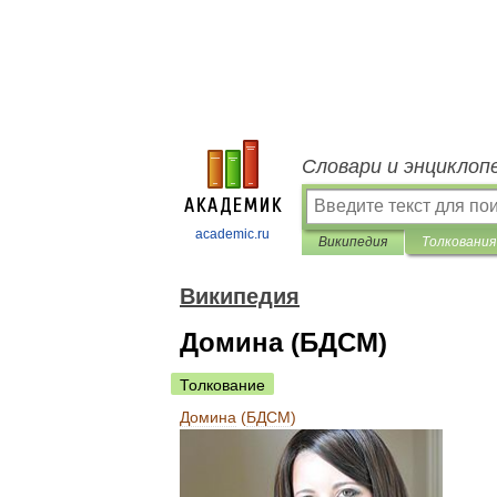
Словари и энциклоп
academic.ru
Википедия
Толкования
Википедия
Домина (БДСМ)
Толкование
Домина
(
БДСМ
)