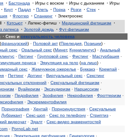
ия
·
Бастонада
·
Игры
с
воском
·
Игры
с
дыханием
·
Игры
·
Кнут
·
Паддл
·
Плеть
·
Порка
·
Розги
·
Стек
·
ция
·
Флоггер
·
Спанкинг
·
Электросекс
l
·
Кэтсьют
·
Латекс
-
фетиш
·
Медицинский
фетишизм
·
з
латекса
·
Золотой
дождь
·
Фут
-
фетишизм
m
·
Секс
и
сексуальность
человека
(
французский
) ·
Половой
акт
(
Прелюдия
,
Позиции
) ·
ьный
секс
·
Оральный
секс
(
Минет
,
Куннилингус
) ·
Анальный
илингус
·
Пеггинг
·
Групповой
секс
·
Фистинг
·
Мастурбация
·
тимуляция
пениса
·
Эякуляция
на
тело
(
на
лицо
) ·
ммарный
секс
·
Жемчужное
ожерелье
·
Буккакэ
·
Кремпай
·
ия
·
Петтинг
·
Доггинг
·
Виртуальный
секс
·
Секстинг
ексуальных
отклонений
·
Сексуальный
фетишизм
·
ионизм
·
Вуайеризм
·
Эксаудиризм
·
Нарциссизм
·
охизм
·
Педофилия
·
Зоофилия
·
Некрофилия
·
Фроттеризм
·
иксиофилия
·
Экскрементофилия
·
Порнография
·
Хентай
·
Порноиндустрия
·
Сексуальные
·
Лубрикант
·
Секс
-
шоп
·
Секс
по
телефону
·
Стриптиз
·
кий
видеочат
·
Эдалт
·
Секс
-
видео
знаменитостей
com
·
PornoLab
.
net
епция
·
Эректильная
дисфункция
·
Гинекология
·