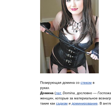
Позирующая
домина
со
стеком
в
руках
.
Домина
(
лат
.
Domina
,
дословно
—
Госпож
женщин
,
которые
за
материальное
вознаг
такие
как
садизм
и
доминирование
.
В
англ