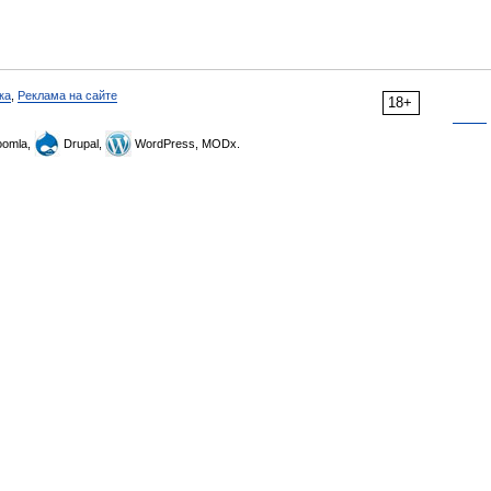
ка
,
Реклама на сайте
18+
omla,
Drupal,
WordPress, MODx.