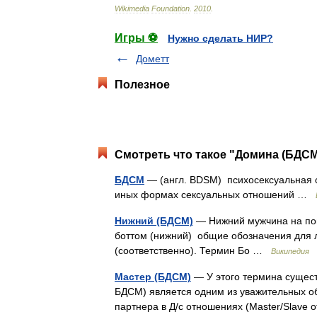
Wikimedia
Foundation
.
2010
.
Игры ⚽
Нужно сделать НИР?
Дометт
Полезное
Смотреть что такое "Домина (БДСМ
БДСМ
— (англ. BDSM) психосексуальная с
иных формах сексуальных отношений …
Нижний (БДСМ)
— Нижний мужчина на по
боттом (нижний) общие обозначения для 
(соответственно). Термин Бо …
Википедия
Мастер (БДСМ)
— У этого термина существ
БДСМ) является одним из уважительных 
партнера в Д/с отношениях (Master/Slave