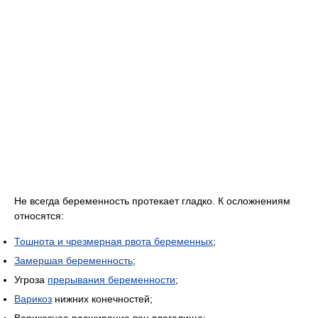
Не всегда беременность протекает гладко. К осложнениям
относятся:
Тошнота и чрезмерная рвота беременных
;
Замершая беременность
;
Угроза
прерывания беременности
;
Варикоз
нижних конечностей;
Варикозное расширение вен влагалища;