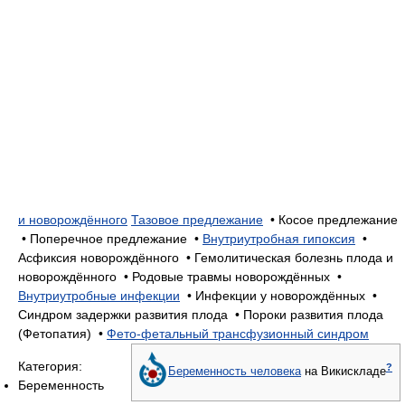
и новорождённого
Тазовое предлежание
• Косое предлежание
• Поперечное предлежание •
Внутриутробная гипоксия
•
Асфиксия новорождённого • Гемолитическая болезнь плода и
новорождённого • Родовые травмы новорождённых •
Внутриутробные инфекции
• Инфекции у новорождённых •
Синдром задержки развития плода • Пороки развития плода
(Фетопатия) •
Фето-фетальный трансфузионный синдром
Категория:
?
Беременность человека
на Викискладе
Беременность