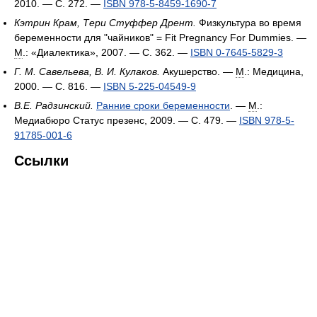
2010. — С. 272. —
ISBN 978-5-8459-1690-7
Кэтрин Крам, Тери Стуффер Дрент.
Физкультура во время
беременности для "чайников" = Fit Pregnancy For Dummies. —
М
.: «Диалектика», 2007. — С. 362. —
ISBN 0-7645-5829-3
Г. М. Савельева, В. И. Кулаков.
Акушерство. —
М
.: Медицина,
2000. — С. 816. —
ISBN 5-225-04549-9
В.Е. Радзинский.
Ранние сроки беременности
. —
М
.:
Медиабюро Статус презенс, 2009. — С. 479. —
ISBN 978-5-
91785-001-6
Ссылки