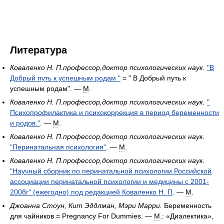
Литература
Коваленко Н. П.профессор,доктор психологических наук.
"В
Добрый путь к успешным родам "
= " В Добрый путь к
успешным родам". —
М
.
Коваленко Н. П.профессор,доктор психологических наук.
"
Психопрофилактика и психокоррекция в период беременности
и родов."
. —
М
.
Коваленко Н. П.профессор,доктор психологических наук.
"Перинатальная психология"
. —
М
.
Коваленко Н. П.профессор,доктор психологических наук.
"Научный сборник по перинатальной психологии Российской
ассоциации перинатальной психологии и медицины с 2001-
2008г" (ежегодно) под редакцией Коваленко Н. П
. —
М
.
Джоанна Стоун, Кит Эддлман, Мэри Марри.
Беременность
для чайников = Pregnancy For Dummies. —
М
.: «Диалектика»,