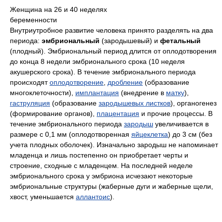
Женщина на 26 и 40 неделях
беременности
Внутриутробное развитие человека принято разделять на два
периода:
эмбриональный
(зародышевый) и
фетальный
(плодный). Эмбриональный период длится от оплодотворения
до конца 8 недели эмбрионального срока (10 неделя
акушерского срока). В течение эмбрионального периода
происходят
оплодотворение
,
дробление
(образование
многоклеточности),
имплантация
(внедрение в
матку
),
гаструляция
(образование
зародышевых листков
), органогенез
(формирование органов),
плацентация
и прочие процессы. В
течение эмбрионального периода
зародыш
увеличивается в
размере с 0,1 мм (оплодотворенная
яйцеклетка
) до 3 см (без
учета плодных оболочек). Изначально зародыш не напоминает
младенца и лишь постепенно он приобретает черты и
строение, сходные с младенцем. На последней неделе
эмбрионального срока у эмбриона исчезают некоторые
эмбриональные структуры (жаберные дуги и жаберные щели,
хвост, уменьшается
аллантоис
).