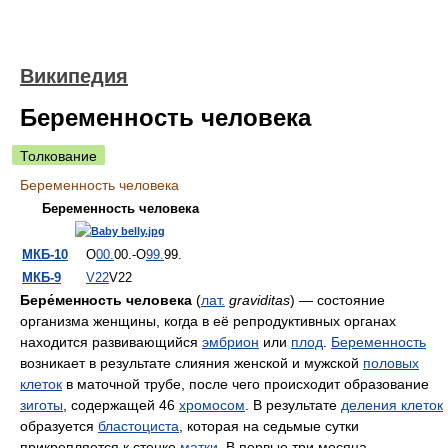
Википедия
Беременность человека
Толкование
Беременность человека
Беременность человека
МКБ-10
O
00.
00.
-O
99.
99.
МКБ-9
V22
V22
Бере́менность человека
(
лат.
graviditas
) — состояние
организма женщины, когда в её репродуктивных органах
находится развивающийся
эмбрион
или
плод
.
Беременность
возникает в результате слияния женской и мужской
половых
клеток
в маточной трубе, после чего происходит образование
зиготы
, содержащей 46
хромосом
. В результате
деления клеток
образуется
бластоциста
, которая на седьмые сутки
прикрепляется к стенке
матки
. В первые три месяца