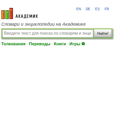
EN
DE
ES
FR
academic.ru
Словари и энциклопедии на Академике
Найти!
Толкования
Переводы
Книги
Игры ⚽