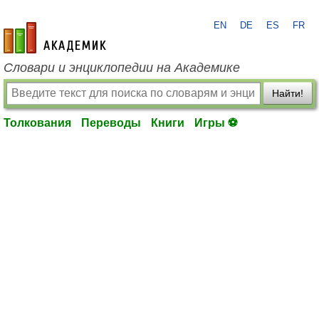
EN
DE
ES
FR
academic.ru
Словари и энциклопедии на Академике
Найти!
Толкования
Переводы
Книги
Игры ⚽