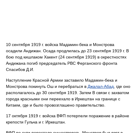
10 сентября 1919 г. войска Мадамин-бека и Монстрова
осадили Андижан. Осада продлилась до 23 сентября 1919 г. В
бою под кишлаком Хакент (24 сентября 1919) в окрестностях
Андижана погиб председатель РВС Ферганского фронта
Спасибов Д.И.
Наступление Красной Армии заставило Мадамин-бека и
Монстрова покинуть Ош и перебраться в
Джалал-Абад
, где оно
располагалось до 30 сентября 1919. Затем В связи с захватом
города красными они переехало в Иркештан на границе с
Китаем, где и было провозглашено правительство.
17 октября 1919 г. войска ВФП потерпели поражение в районе
крепости Гульча и г. Иркештан.
ВФП по сути перестало существовать. Монстров был взят в