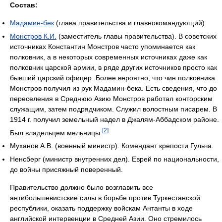
Состав:
Мадамин-бек
(глава правительства и главнокомандующий)
Монстров К.И.
(заместитель главы правительства). В советских
источниках Константин Монстров часто упоминается как
полковник, а в некоторых современных источниках даже как
полковник царской армии, в ряде других источников просто как
бывший царский офицер. Более вероятно, что чин полковника
Монстров получил из рук Мадамин-бека. Есть сведения, что до
переселения в Среднюю Азию Монстров работал конторским
служащим, затем подрядчиком. Служил волостным писарем. В
1914 г. получил земельный надел в Джалям-Аббадском районе.
[2]
Был владельцем мельницы.
Муханов А.В. (военный министр). Комендант крепости Гульча.
Ненсберг (министр внутренних дел). Еврей по национальности,
до войны присяжный поверенный.
Правительство должно было возглавить все
антибольшевистские силы в борьбе против Туркестанской
республики, оказать поддержку войскам Антанты в ходе
английской интервенции в Средней Азии. Оно стремилось