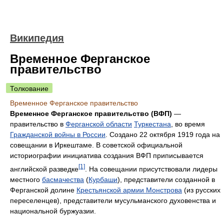
Википедия
Временное Ферганское
правительство
Толкование
Временное Ферганское правительство
Временное Ферганское правительство (ВФП)
—
правительство в
Ферганской области
Туркестана
, во время
Гражданской войны в России
. Создано 22 октября 1919 года на
совещании в Иркештаме. В советской официальной
историографии инициатива создания ВФП приписывается
[1]
английской разведке
. На совещании присутствовали лидеры
местного
басмачества
(
Курбаши
), представители созданной в
Ферганской долине
Крестьянской армии Монстрова
(из русских
переселенцев), представители мусульманского духовенства и
национальной буржуазии.