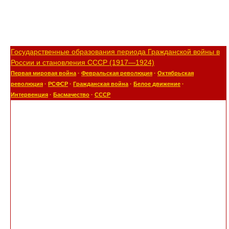
Государственные образования периода Гражданской войны в
России и становления СССР (1917—1924)
Первая мировая война
·
Февральская революция
·
Октябрьская
революция
·
РСФСР
·
Гражданская война
·
Белое движение
·
Интервенция
·
Басмачество
·
СССР