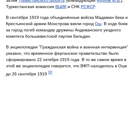
затем
Туркестанского фронта
(командующий
Фрунзе М.В.
),
Туркестанская комиссия
ВЦИК
и СНК
РСФСР
.
В сентябре 1919 года объединённые войска Мадамин-бека и
Крестьянской армии Монстрова взяли город
Ош
. В ходе боев
за город погиб командир дружины Андижанского уездного
комитета большевистской партии Бильдин.
В энциклопедии "Гражданская война и военная интервенция"
указано, что временное ферганское правительство было
сформировано 22 октября 1919 года. В то же самое время в
этой же энциклопедии говорится, что ВФП находилось в Оше
[3]
до 26 сентября 1919
.