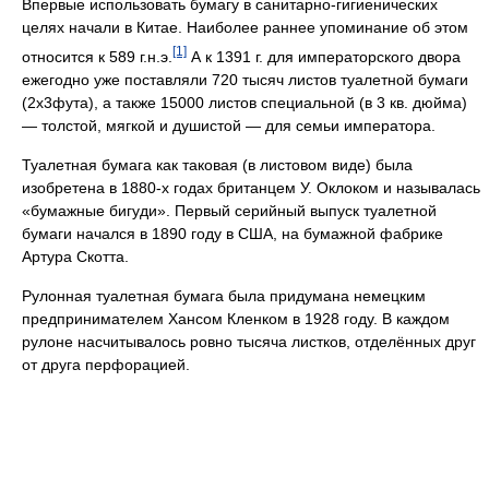
Впервые использовать бумагу в санитарно-гигиенических
целях начали в Китае. Наиболее раннее упоминание об этом
[1]
относится к 589 г.н.э.
А к 1391 г. для императорского двора
ежегодно уже поставляли 720 тысяч листов туалетной бумаги
(2х3фута), а также 15000 листов специальной (в 3 кв. дюйма)
— толстой, мягкой и душистой — для семьи императора.
Туалетная бумага как таковая (в листовом виде) была
изобретена в 1880-х годах британцем У. Оклоком и называлась
«бумажные бигуди». Первый серийный выпуск туалетной
бумаги начался в 1890 году в США, на бумажной фабрике
Артура Скотта.
Рулонная туалетная бумага была придумана немецким
предпринимателем Хансом Кленком в 1928 году. В каждом
рулоне насчитывалось ровно тысяча листков, отделённых друг
от друга перфорацией.