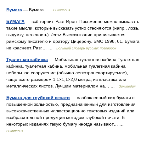
Бумага
— Бумага …
Википедия
БУМАГА
— всё терпит. Разг. Ирон. Письменно можно высказать
такие мысли, которые высказать устно стесняются (напр., ложь,
выдумку, нелепость). /em> Высказывание приписывается
римскому писателю и оратору Цицерону. БМС 1998, 61. Бумага
не краснеет. Разг.… …
Большой словарь русских поговорок
Туалетная кабинка
— Мобильная туалетная кабина Туалетная
кабинка, туалетная кабина, мобильная туалетная кабина
небольшое сооружение (обычно легкотранспортируемое),
чаще всего размером 1,1×1,1×2,0 метра, из пластика или
металлических листов. Лучшим материалом на… …
Википедия
Бумага для глубокой печати
— слабоклееный вид бумаги с
повышенной зольностью, предназначенный для изготовления
высококачественных иллюстрационно текстовых изданий или
изобразительной продукции методом глубокой печати. В
некоторых изданиях такую бумагу иногда называют… …
Википедия