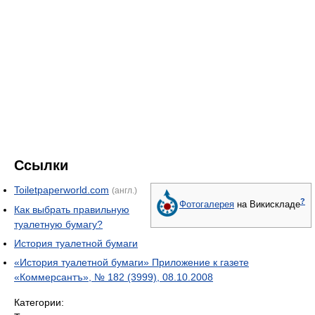
Ссылки
Toiletpaperworld.com
(англ.)
?
Фотогалерея
на Викискладе
Как выбрать правильную
туалетную бумагу?
История туалетной бумаги
«История туалетной бумаги» Приложение к газете
«Коммерсантъ», № 182 (3999), 08.10.2008
Категории: