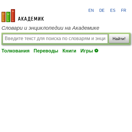
EN
DE
ES
FR
academic.ru
Словари и энциклопедии на Академике
Найти!
Толкования
Переводы
Книги
Игры ⚽