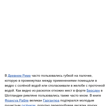
В
Древнем Риме
часто пользовались губкой на палочке,
которую в промежутках между применениями помещали в
ведро с солёной водой или споласкивали в желобе с проточной
водой. Как видно из раскопок отхожих мест в форте
Берсден
в
Шотландии римляне пользовались также часто мхом. В книге
Франсуа Рабле
великан
Гаргантюа
подтирался молодым
пушистым
гусёнком
, попутно перепробовав десятки других