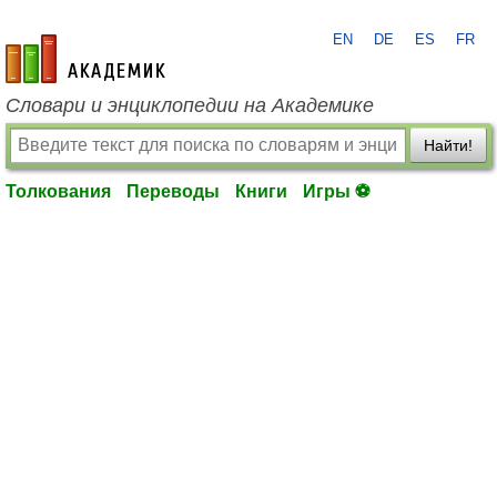
EN
DE
ES
FR
academic.ru
Словари и энциклопедии на Академике
Найти!
Толкования
Переводы
Книги
Игры ⚽