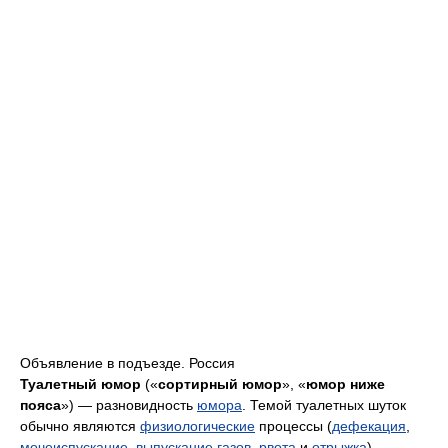
Объявление в подъезде. Россия
Туалетный юмор
(«
сортирный юмор
», «
юмор ниже
пояса
») — разновидность
юмора
. Темой туалетных шуток
обычно являются
физиологические
процессы (
дефекация
,
мочеиспускание
,
выпускание газов
,
рвота
и
отрыжка
).