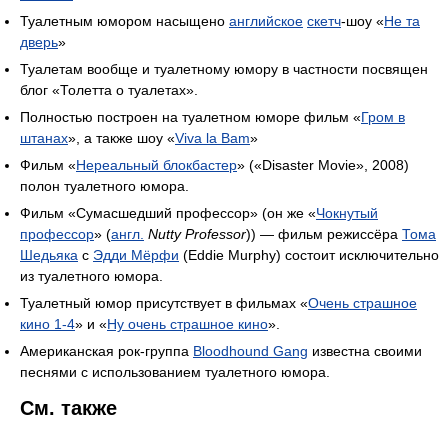
Туалетным юмором насыщено
английское
скетч
-шоу «
Не та
дверь
»
Туалетам вообще и туалетному юмору в частности посвящен
блог «Толетта о туалетах».
Полностью построен на туалетном юморе фильм «
Гром в
штанах
», а также шоу «
Viva la Bam
»
Фильм «
Нереальный блокбастер
» («Disaster Movie», 2008)
полон туалетного юмора.
Фильм «Сумасшедший профессор» (он же «
Чокнутый
профессор
» (
англ.
Nutty Professor
)) — фильм режиссёра
Тома
Шедьяка
с
Эдди Мёрфи
(Eddie Murphy) состоит исключительно
из туалетного юмора.
Туалетный юмор присутствует в фильмах «
Очень страшное
кино 1-4
» и «
Ну очень страшное кино
».
Американская рок-группа
Bloodhound Gang
известна своими
песнями с использованием туалетного юмора.
См. также