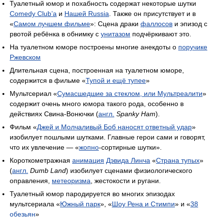
Туалетный юмор и похабность содержат некоторые шутки
Comedy Club’а
и
Нашей Russia
. Также он присутствует и в
«
Самом лучшем фильме
»: Сцена драки
фаллосов
и эпизод с
рвотой ребёнка в обнимку с
унитазом
подчёркивают это.
На туалетном юморе построены многие анекдоты о
поручике
Ржевском
Длительная сцена, построенная на туалетном юморе,
содержится в фильме «
Тупой и ещё тупее
»
Мультсериал «
Сумасшедшие за стеклом, или Мультреалити
»
содержит очень много юмора такого рода, особенно в
действиях Свина-Вонючки (
англ.
Spanky Ham
).
Фильм «
Джей и Молчаливый Боб наносят ответный удар
»
изобилует пошлыми шутками. Главные герои сами и говорят,
что их увлечение — «
жопно
-сортирные шутки».
Короткометражная
анимация
Дэвида Линча
«
Страна тупых
»
(
англ.
Dumb Land
) изобилует сценами физиологического
оправления,
метеоризма
, жестокости и ругани.
Туалетный юмор пародируется во многих эпизодах
мультсериала «
Южный парк
», «
Шоу Рена и Стимпи
» и «
38
обезьян
»