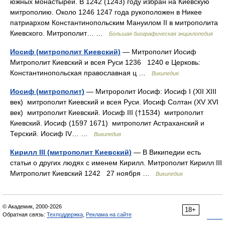
южных монастырей. В 1242 (1243) году избран на Киевскую
митрополию. Около 1246 1247 года рукоположен в Никее
патриархом Константинопольским Мануилом II в митрополита
Киевского. Митрополит… …
Большая биографическая энциклопедия
Иосиф (митрополит Киевский)
— Митрополит Иосиф
Митрополит Киевский и всея Руси 1236 1240 е Церковь:
Константинопольская православная ц …
Википедия
Иосиф (митрополит)
— Митроролит Иосиф: Иосиф I (XII XIII
век) митрополит Киевский и всея Руси. Иосиф Солтан (XV XVI
век) митрополит Киевский. Иосиф III (†1534) митрополит
Киевский. Иосиф (1597 1671) митрополит Астраханский и
Терский. Иосиф IV… …
Википедия
Кирилл III (митрополит Киевский)
— В Википедии есть
статьи о других людях с именем Кирилл. Митрополит Кирилл III
Митрополит Киевский 1242 27 ноября …
Википедия
© Академик, 2000-2026
18+
Обратная связь:
Техподдержка
,
Реклама на сайте