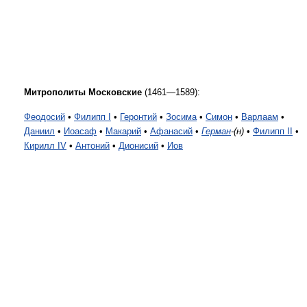
Митрополиты Московские
(1461—1589):
Феодосий
•
Филипп I
•
Геронтий
•
Зосима
•
Симон
•
Варлаам
•
Даниил
•
Иоасаф
•
Макарий
•
Афанасий
•
Герман
-(н)
•
Филипп II
•
Кирилл IV
•
Антоний
•
Дионисий
•
Иов