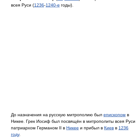
всея Руси (
1236
-
1240-е
годы).
До назначения на русскую митрополию был
епископом
в
Никее. Грек Иосиф был посвящён в митрополиты всея Руси
патриархом Германом II в
Никее
и прибыл в
Киев
в
1236
году
.