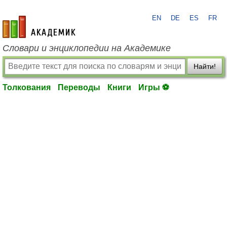
EN
DE
ES
FR
academic.ru
Словари и энциклопедии на Академике
Найти!
Толкования
Переводы
Книги
Игры ⚽