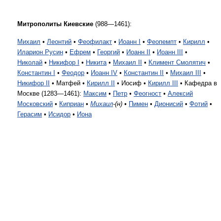
Митрополиты Киевские
(988—1461):
Михаил
•
Леонтий
•
Феофилакт
•
Иоанн I
•
Феопемпт
•
Кирилл
•
Иларион Русин
•
Ефрем
•
Георгий
•
Иоанн II
•
Иоанн III
•
Николай
•
Никифор I
•
Никита
•
Михаил II
•
Климент Смолятич
•
Константин I
•
Феодор
•
Иоанн IV
•
Константин II
•
Михаил III
•
Никифор II
• Матфей •
Кирилл II
• Иосиф •
Кирилл III
• Кафедра в
Москве (1283—1461):
Максим
•
Петр
•
Феогност
•
Алексий
Московский
•
Киприан
•
Михаил
-(н)
•
Пимен
•
Дионисий
•
Фотий
•
Герасим
•
Исидор
•
Иона