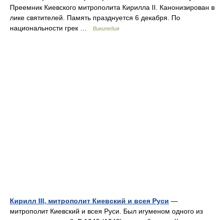
Преемник Киевского митрополита Кирилла II. Канонизирован в
лике святителей. Память празднуется 6 декабря. По
национальности грек …
Википедия
Кирилл III, митрополит Киевский и всея Руси
—
митрополит Киевский и всея Руси. Был игуменом одного из