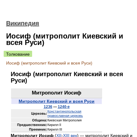
Википедия
Иосиф (митрополит Киевский и
всея Руси)
Толкование
Иосиф (митрополит Киевский и всея Руси)
Иосиф (митрополит Киевский и всея
Руси)
Митрополит Иосиф
Митрополит Киевский и всея Руси
1236
—
1240-е
Константинопольская
Церковь:
православная церковь
Община:
Киевская Митрополия
Предшественник:
Кирилл II
Преемник:
Кирилл III
Митрополит Иосиф
(
XII
-
XIII век
) — митрополит Киевский и