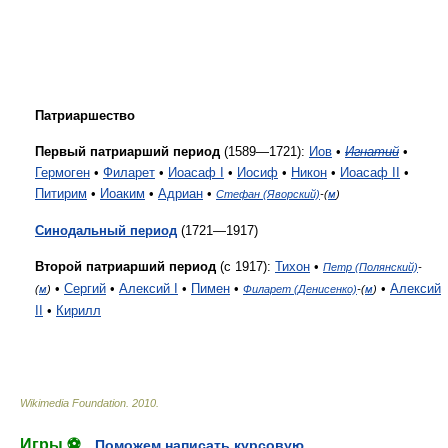
Патриаршество
Первый патриарший период
(1589—1721):
Иов
•
Игнатий
•
Гермоген
•
Филарет
•
Иоасаф I
•
Иосиф
•
Никон
•
Иоасаф II
•
Питирим
•
Иоаким
•
Адриан
•
Стефан (Яворский)
-(
м
)
Синодальный период
(1721—1917)
Второй патриарший период
(с 1917):
Тихон
•
Петр (Полянский)
-
•
Сергий
•
Алексий I
•
Пимен
•
•
Алексий
(
м
)
Филарет (Денисенко)
-(
м
)
II
•
Кирилл
Wikimedia Foundation
.
2010
.
Игры ⚽
Поможем написать курсовую