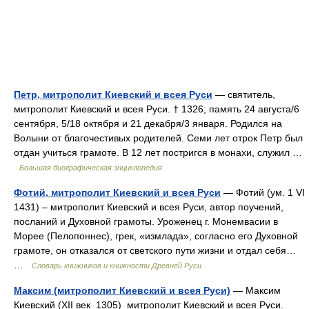
Петр, митрополит Киевский и всея Руси
— святитель,
митрополит Киевский и всея Руси. † 1326; память 24 августа/6
сентября, 5/18 октября и 21 декабря/3 января. Родился на
Волыни от благочестивых родителей. Семи лет отрок Петр был
отдан учиться грамоте. В 12 лет постригся в монахи, служил …
Большая биографическая энциклопедия
Фотий, митрополит Киевский и всея Руси
— Фотий (ум. 1 VI
1431) – митрополит Киевский и всея Руси, автор поучений,
посланий и Духовной грамоты. Уроженец г. Монемвасии в
Морее (Пелопоннес), грек, «измлада», согласно его Духовной
грамоте, он отказался от светского пути жизни и отдал себя…
…
Словарь книжников и книжности Древней Руси
Максим (митрополит Киевский и всея Руси)
— Максим
Киевский (XII век 1305) митрополит Киевский и всея Руси.