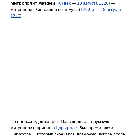
Митрополит Матфей
(
XII век
—
19 августа
1220
) —
митрополит Киевский и всея Руси (
1200-е
—
19 августа
1220
).
По происхождению грек. Посвящение на русскую
митрополию принял в
Царьграде
. Был преемником
Никифора II, который скончался, возможно, вскоре после