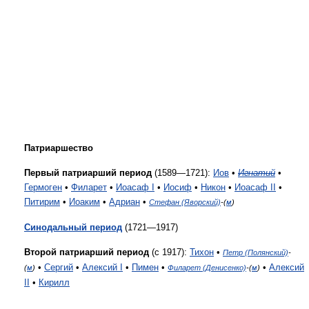
Патриаршество
Первый патриарший период
(1589—1721):
Иов
•
Игнатий
•
Гермоген
•
Филарет
•
Иоасаф I
•
Иосиф
•
Никон
•
Иоасаф II
•
Питирим
•
Иоаким
•
Адриан
•
Стефан (Яворский)
-(
м
)
Синодальный период
(1721—1917)
Второй патриарший период
(с 1917):
Тихон
•
Петр (Полянский)
-
•
Сергий
•
Алексий I
•
Пимен
•
•
Алексий
(
м
)
Филарет (Денисенко)
-(
м
)
II
•
Кирилл