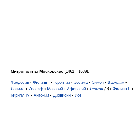
Митрополиты Московские
(1461—1589):
Феодосий
•
Филипп I
•
Геронтий
•
Зосима
•
Симон
•
Варлаам
•
Даниил
•
Иоасаф
•
Макарий
•
Афанасий
•
Герман
-(н)
•
Филипп II
•
Кирилл IV
•
Антоний
•
Дионисий
•
Иов