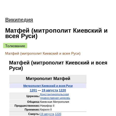
Википедия
Матфей (митрополит Киевский и
всея Руси)
Толкование
Матфей (митрополит Киевский и всея Руси)
Матфей (митрополит Киевский и всея
Руси)
Митрополит Матфей
Митрополит Киевский и всея Руси
1201
—
19 августа
1220
Константинопольская
Церковь:
православная церковь
Община:
Киевская Митрополия
Предшественник:
Никифор II
Преемник:
Кирилл II
Смерть:
19 августа
1220