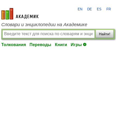
EN
DE
ES
FR
academic.ru
Словари и энциклопедии на Академике
Найти!
Толкования
Переводы
Книги
Игры ⚽