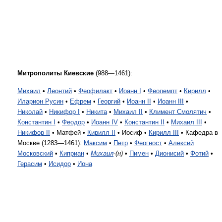
Митрополиты Киевские
(988—1461):
Михаил
•
Леонтий
•
Феофилакт
•
Иоанн I
•
Феопемпт
•
Кирилл
•
Иларион Русин
•
Ефрем
•
Георгий
•
Иоанн II
•
Иоанн III
•
Николай
•
Никифор I
•
Никита
•
Михаил II
•
Климент Смолятич
•
Константин I
•
Феодор
•
Иоанн IV
•
Константин II
•
Михаил III
•
Никифор II
• Матфей •
Кирилл II
• Иосиф •
Кирилл III
• Кафедра в
Москве (1283—1461):
Максим
•
Петр
•
Феогност
•
Алексий
Московский
•
Киприан
•
Михаил
-(н)
•
Пимен
•
Дионисий
•
Фотий
•
Герасим
•
Исидор
•
Иона