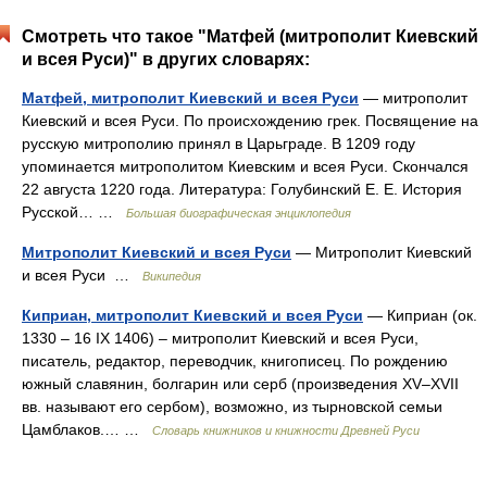
Смотреть что такое "Матфей (митрополит Киевский
и всея Руси)" в других словарях:
Матфей, митрополит Киевский и всея Руси
— митрополит
Киевский и всея Руси. По происхождению грек. Посвящение на
русскую митрополию принял в Царьграде. В 1209 году
упоминается митрополитом Киевским и всея Руси. Скончался
22 августа 1220 года. Литература: Голубинский Е. Е. История
Русской… …
Большая биографическая энциклопедия
Митрополит Киевский и всея Руси
— Митрополит Киевский
и всея Руси …
Википедия
Киприан, митрополит Киевский и всея Руси
— Киприан (ок.
1330 – 16 IX 1406) – митрополит Киевский и всея Руси,
писатель, редактор, переводчик, книгописец. По рождению
южный славянин, болгарин или серб (произведения XV–XVII
вв. называют его сербом), возможно, из тырновской семьи
Цамблаков.… …
Словарь книжников и книжности Древней Руси