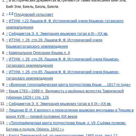
↑
В исторических документах встречаются также написания Бий-Эль,
Бий-Эли, Биель, Биэль, Биели.
1
2
↑
Плодовский сельсовет
↑
ИТУАК, т.22,Лашков Ф. Ф. Исторический очерк Крымско-татарского
землевладения
↑
Сейдаметов Э. Х. Эмиграция крымских татар в IX—XX вв.
↑
ИТУАК, т. 26, стр.28. Лашков Ф. Ф. Исторический очерк
Крымскотатарского землевладения
↑
Камеральное Описание Крыма л. А
↑
ИТУАК, т. 26, стр.28. Лашков Ф. Ф. Исторический очерк Крымско-
татарскаго землевладения
↑
ИТУАК, т. 26, стр.85. Лашков Ф. Ф. Исторический очерк Крымско-
татарскаго землевладения
↑
«Военная топографическая карта полуострова Крым … 1817-го года»
↑
Крым 1783—1998 гг., Ведомость о казённых волостях Таврической
губернии 1829 г. стр. 126
↑
Сейдаметов Э. Х. Эмиграция крымских татар в X IX—XX вв.
↑
Ляшенко В. И. К вопросу о переселении крымских мусульман в Турцию в
конце XVIII — первой половине ХIХ веков
↑
«Топографическая карта полуострова Крым, л. VII,.Съёмка полковн.
Бетева и подолк. Оберга. 1842 г.»
↑
Карта Таврической губ. по рекогносцировке, 1865 года, лист 12