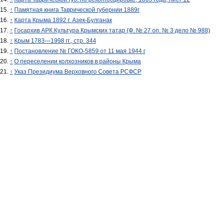
↑
Памятная книга Таврической губернии 1889г
↑
Карта Крыма 1892 г. Азек-Булганак
↑
Госархив АРК.Культура Крымских татар (Ф. № 27 оп. № 3 дело № 988)
↑
Крым 1783—1998 гг., стр. 344
↑
Постановление № ГОКО-5859 от 11 мая 1944 г
↑
О переселении колхозников в районы Крыма
↑
Указ Президиума Верховного Совета РСФСР