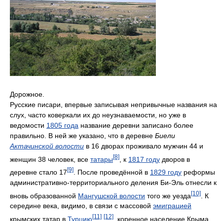
Дорожное.
Русские писари, впервые записывая непривычные названия на
слух, часто коверкали их до неузнаваемости, но уже в
ведомости
1805 года
название деревни записано более
правильно. В ней же указано, что в деревне
Биели
Актачинской волости
в 16 дворах проживало мужчин 44 и
[8]
женщин 38 человек, все
татары
, к
1817 году
дворов в
[9]
деревне стало 17
. После проведённой в
1829 году
реформы
административно-территориального деления Би-Эль отнесли к
[10]
вновь образованной
Мангушской волости
того же уезда
. К
середине века, видимо, в связи с массовой
эмиграцией
[11]
[12]
крымских татар в
Турцию
, коренное население Крыма,