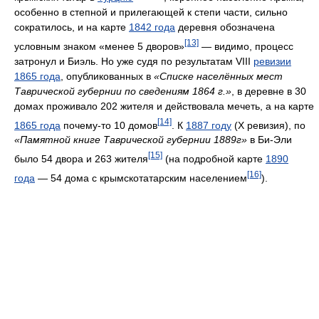
особенно в степной и прилегающей к степи части, сильно
сократилось, и на карте
1842 года
деревня обозначена
[13]
условным знаком «менее 5 дворов»
— видимо, процесс
затронул и Биэль. Но уже судя по результатам VIII
ревизии
1865 года
, опубликованных в
«Списке населённых мест
Таврической губернии по сведениям 1864 г.»
, в деревне в 30
домах проживало 202 жителя и действовала мечеть, а на карте
[14]
1865 года
почему-то 10 домов
. К
1887 году
(Х ревизия), по
«Памятной книге Таврической губернии 1889г»
в Би-Эли
[15]
было 54 двора и 263 жителя
(на подробной карте
1890
[16]
года
— 54 дома с крымскотатарским населением
).