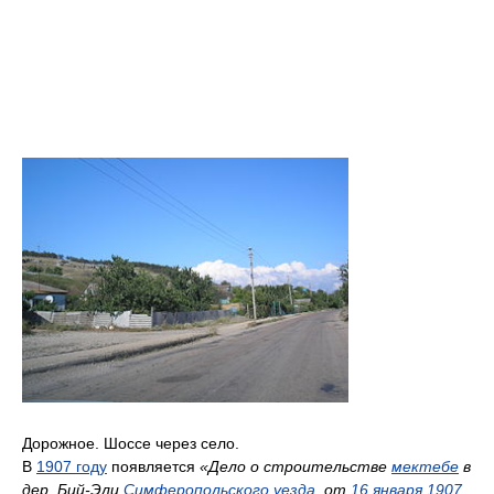
Дорожное. Шоссе через село.
В
1907 году
появляется
«Дело о строительстве
мектебе
в
дер. Бий-Эли
Симферопольского уезда
, от
16 января
1907