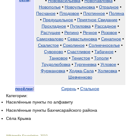
•
Нововасильевка
•
Новопавловка
•
Новополье
•
Новоульяновка
•
Отрадное
•
Песчаное
•
Плодовое
•
Плотинное
•
Поляна
•
Предущельное
•
Приятное Свидание
•
Прохладное
•
Путиловка
•
Рассадное
•
Растущее
•
Репино
•
Речное
•
Розовое
•
Самохвалово
•
Севастьяновка
•
Синапное
•
Скалистое
•
Соколиное
•
Солнечноселье
•
Суворово
•
Счастливое
•
Табачное
•
Танковое
•
Тенистое
•
Тополи
•
Трудолюбовка
•
Тургеневка
•
Угловое
•
Фурмановка
•
Ходжа-Сала
•
Холмовка
•
Шевченково
посёлки
:
Сирень
•
Стальное
Категории:
Населённые пункты по алфавиту
Населённые пункты Бахчисарайского района
Сёла Крыма
Wikimedia Foundation
.
2010
.