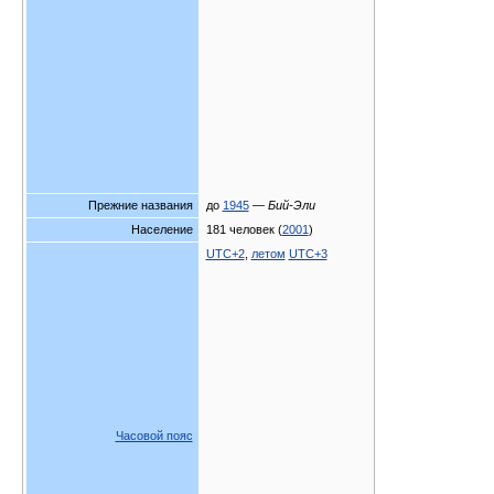
Прежние названия
до
1945
—
Бий-Эли
Население
181 человек (
2001
)
UTC+2
,
летом
UTC+3
Часовой пояс