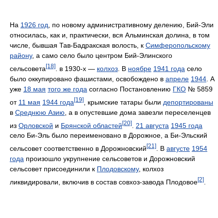
На
1926 год
, по новому административному делению, Бий-Эли
относилась, как и, практически, вся Альминская долина, в том
числе, бывшая Тав-Бадракская волость, к
Симферопольскому
району
, а само село было центром Бий-Элинского
[18]
сельсовета
. в 1930-х —
колхоз
. В
ноябре
1941 года
село
было оккупировано фашистами, освобождено в
апреле
1944
. А
уже
18 мая
того же года
согласно Постановлению
ГКО
№ 5859
[19]
от
11 мая
1944 года
, крымские татары были
депортированы
в
Среднюю Азию
, а в опустевшие дома завезли переселенцев
[20]
из
Орловской
и
Брянской областей
.
21 августа
1945 года
село Би-Эль было переименовано в Дорожное, а Би-Эльский
[21]
сельсовет соответственно в Дорожновский
. В
августе
1954
года
произошло укрупнение сельсоветов и Дорожновский
сельсовет присоединили к
Плодовскому
, колхоз
[2]
ликвидировали, включив в состав совхоз-завода Плодовое
.