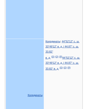
Координаты
:
44°52′12″ с. ш.
33°49′12″ в. д.
/
44.87° с. ш.
33.82°
(G)
(O)
(Я)
в. д.
44°52′12″ с. ш.
33°49′12″ в. д.
/
44.87° с. ш.
(G)
(O)
(Я)
33.82° в. д.
Координаты