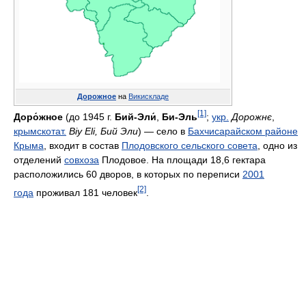
Дорожное
на
Викискладе
[1]
Доро́жное
(до 1945 г.
Бий-Эли́
,
Би-Эль
;
укр.
Дорожнє
,
крымскотат.
Biy Eli, Бий Эли
) — село в
Бахчисарайском районе
Крыма
, входит в состав
Плодовского сельского совета
, одно из
отделений
совхоза
Плодовое. На площади 18,6 гектара
расположились 60 дворов, в которых по переписи
2001
[2]
года
проживал 181 человек
.