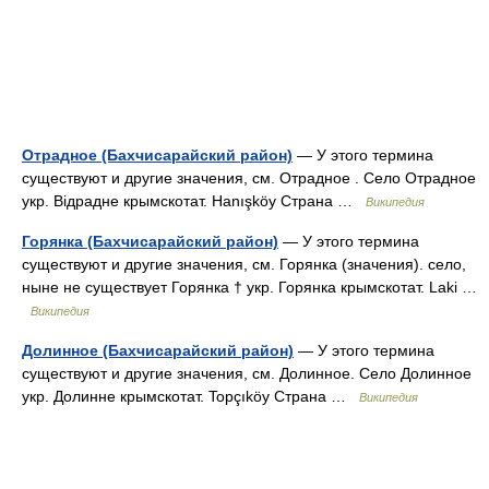
Отрадное (Бахчисарайский район)
— У этого термина
существуют и другие значения, см. Отрадное . Село Отрадное
укр. Відрадне крымскотат. Hanışköy Страна …
Википедия
Горянка (Бахчисарайский район)
— У этого термина
существуют и другие значения, см. Горянка (значения). село,
ныне не существует Горянка † укр. Горянка крымскотат. Laki …
Википедия
Долинное (Бахчисарайский район)
— У этого термина
существуют и другие значения, см. Долинное. Село Долинное
укр. Долинне крымскотат. Topçıköy Страна …
Википедия