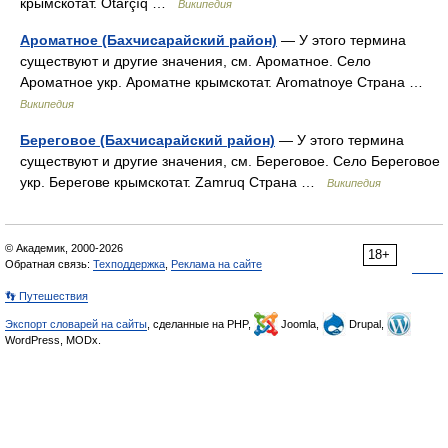
крымскотат. Otarçıq …
Википедия
Ароматное (Бахчисарайский район)
— У этого термина
существуют и другие значения, см. Ароматное. Село
Ароматное укр. Ароматне крымскотат. Aromatnoye Страна …
Википедия
Береговое (Бахчисарайский район)
— У этого термина
существуют и другие значения, см. Береговое. Село Береговое
укр. Берегове крымскотат. Zamruq Страна …
Википедия
© Академик, 2000-2026
18+
Обратная связь:
Техподдержка
,
Реклама на сайте
👣 Путешествия
Экспорт словарей на сайты
, сделанные на PHP,
Joomla,
Drupal,
WordPress, MODx.