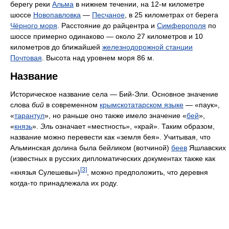
берегу реки
Альма
в нижнем течении, на 12-м километре
шоссе
Новопавловка
—
Песчаное
, в 25 километрах от берега
Чёрного моря
. Расстояние до райцентра и
Симферополя
по
шоссе примерно одинаково — около 27 километров и 10
километров до ближайшей
железнодорожной станции
Почтовая
. Высота над уровнем моря 86 м.
Название
Историческое название села — Бий-Эли. Основное значение
слова
бий
в современном
крымскотатарском языке
— «паук»,
«
тарантул
», но раньше оно также имело значение «
бей
»,
«
князь
».
Эль
означает «местность», «край». Таким образом,
название можно перевести как «земля бея». Учитывая, что
Альминская долина была бейликом (вотчиной)
беев
Яшлавских
(известных в русских дипломатических документах также как
[3]
«князья Сулешевы»)
, можно предположить, что деревня
когда-то принадлежала их роду.