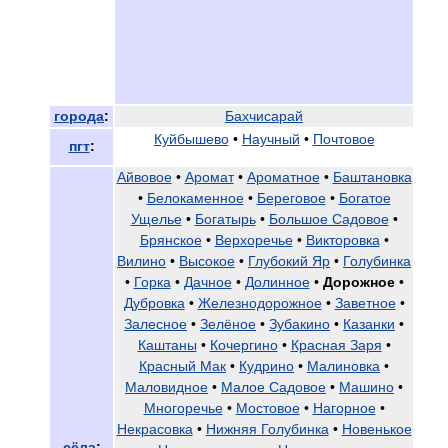
города
:
Бахчисарай
Куйбышево
•
Научный
•
Почтовое
пгт
:
Айвовое
•
Аромат
•
Ароматное
•
Баштановка
•
Белокаменное
•
Береговое
•
Богатое
Ущелье
•
Богатырь
•
Большое Садовое
•
Брянское
•
Верхоречье
•
Викторовка
•
Вилино
•
Высокое
•
Глубокий Яр
•
Голубинка
•
Горка
•
Дачное
•
Долинное
•
Дорожное
•
Дубровка
•
Железнодорожное
•
Заветное
•
Залесное
•
Зелёное
•
Зубакино
•
Казанки
•
Каштаны
•
Кочергино
•
Красная Заря
•
Красный Мак
•
Кудрино
•
Малиновка
•
Маловидное
•
Малое Садовое
•
Машино
•
Многоречье
•
Мостовое
•
Нагорное
•
Некрасовка
•
Нижняя Голубинка
•
Новенькое
сёла
: