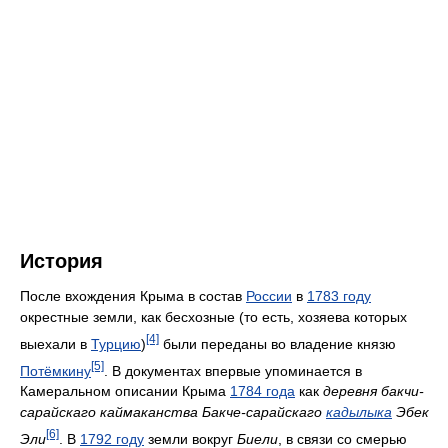
История
После вхождения Крыма в состав
России
в
1783 году
окрестные земли, как бесхозные (то есть, хозяева которых
[4]
выехали в
Турцию
)
были переданы во владение князю
[5]
Потёмкину
. В документах впервые упоминается в
Камеральном описании Крыма
1784 года
как
деревня бакчи-
сарайскаго каймаканства Бакче-сарайскаго
кадылыка
Эбек
[6]
Эли
. В
1792 году
земли вокруг
Биели
, в связи со смерью