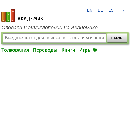
EN
DE
ES
FR
academic.ru
Словари и энциклопедии на Академике
Найти!
Толкования
Переводы
Книги
Игры ⚽