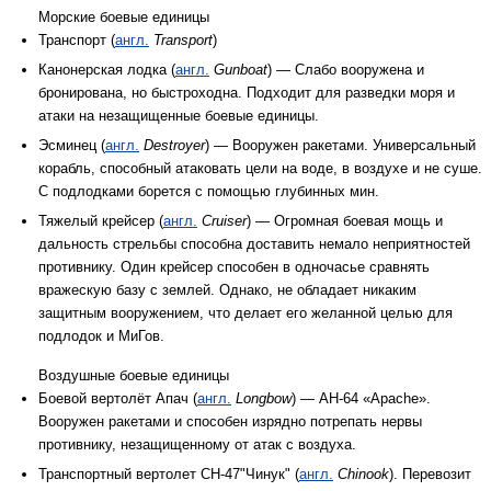
Морские боевые единицы
Транспорт (
англ.
Transport
)
Канонерская лодка (
англ.
Gunboat
) — Слабо вооружена и
бронирована, но быстроходна. Подходит для разведки моря и
атаки на незащищенные боевые единицы.
Эсминец (
англ.
Destroyer
) — Вооружен ракетами. Универсальный
корабль, способный атаковать цели на воде, в воздухе и не суше.
С подлодками борется с помощью глубинных мин.
Тяжелый крейсер (
англ.
Cruiser
) — Огромная боевая мощь и
дальность стрельбы способна доставить немало неприятностей
противнику. Один крейсер способен в одночасье сравнять
вражескую базу с землей. Однако, не обладает никаким
защитным вооружением, что делает его желанной целью для
подлодок и МиГов.
Воздушные боевые единицы
Боевой вертолёт Апач (
англ.
Longbow
) — AH-64 «Apache».
Вооружен ракетами и способен изрядно потрепать нервы
противнику, незащищенному от атак с воздуха.
Транспортный вертолет CH-47"Чинук" (
англ.
Chinook
). Перевозит