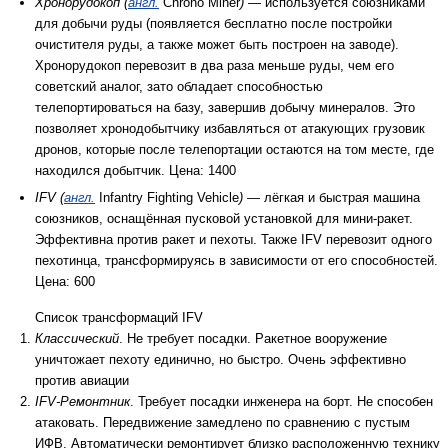
Хронорудокоп (
англ.
Chrono Miner
)
— используется союзниками
для добычи руды (появляется бесплатно после постройки
очистителя руды, а также может быть построен на заводе).
Хронорудокоп перевозит в два раза меньше руды, чем его
советский аналог, зато обладает способностью
телепортироваться на базу, завершив добычу минералов. Это
позволяет хронодобытчику избавляться от атакующих грузовик
дронов, которые после телепортации остаются на том месте, где
находился добытчик. Цена: 1400
IFV (
англ.
Infantry Fighting Vehicle
)
— лёгкая и быстрая машина
союзников, оснащённая пусковой установкой для мини-ракет.
Эффективна против ракет и пехоты. Также IFV перевозит одного
пехотинца, трансформируясь в зависимости от его способностей.
Цена: 600
Список трансформаций IFV
Классический
. Не требует посадки. Ракетное вооружение
уничтожает пехоту единично, но быстро. Очень эффективно
против авиации
IFV-Ремонтник
. Требует посадки инженера на борт. Не способен
атаковать. Передвижение замедлено по сравнению с пустым
ИФВ. Автоматически ремонтирует близко расположенную технику