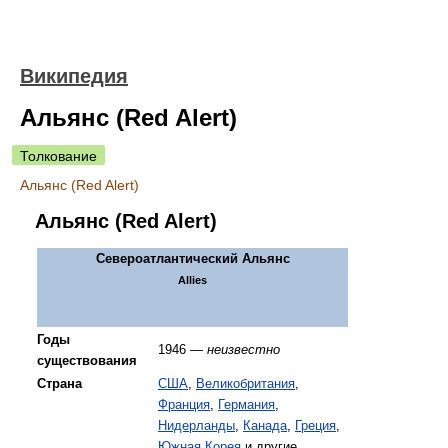
Википедия
Альянс (Red Alert)
Толкование
Альянс (Red Alert)
Альянс (Red Alert)
Североатлантический Альянс
Allies
Годы
1946 —
неизвестно
существования
Страна
США
,
Великобритания
,
Франция
,
Германия
,
Нидерланды
,
Канада
,
Греция
,
Южная Корея
и другие...