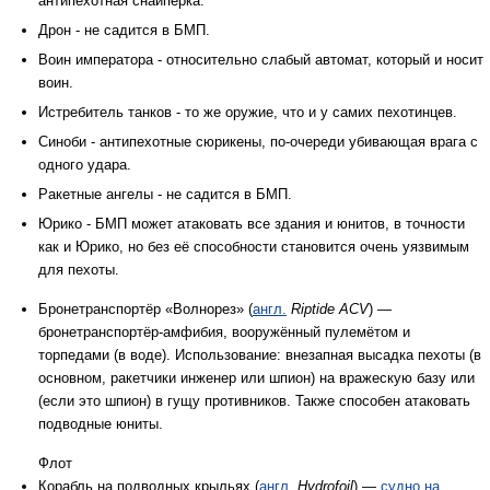
антипехотная снайперка.
Дрон - не садится в БМП.
Воин императора - относительно слабый автомат, который и носит
воин.
Истребитель танков - то же оружие, что и у самих пехотинцев.
Синоби - антипехотные сюрикены, по-очереди убивающая врага с
одного удара.
Ракетные ангелы - не садится в БМП.
Юрико - БМП может атаковать все здания и юнитов, в точности
как и Юрико, но без её способности становится очень уязвимым
для пехоты.
Бронетранспортёр «Волнорез» (
англ.
Riptide ACV
) —
бронетранспортёр-амфибия, вооружённый пулемётом и
торпедами (в воде). Использование: внезапная высадка пехоты (в
основном, ракетчики инженер или шпион) на вражескую базу или
(если это шпион) в гущу противников. Также способен атаковать
подводные юниты.
Флот
Корабль на подводных крыльях (
англ.
Hydrofoil
) —
судно на