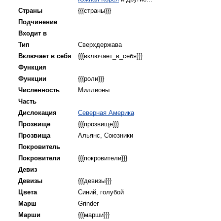
Страны
{{{страны}}}
Подчинение
Входит в
Тип
Сверхдержава
Включает в себя
{{{включает_в_себя}}}
Функция
Функции
{{{роли}}}
Численность
Миллионы
Часть
Дислокация
Северная Америка
Прозвище
{{{прозвище}}}
Прозвища
Альянс, Союзники
Покровитель
Покровители
{{{покровители}}}
Девиз
Девизы
{{{девизы}}}
Цвета
Синий, голубой
Марш
Grinder
Марши
{{{марши}}}