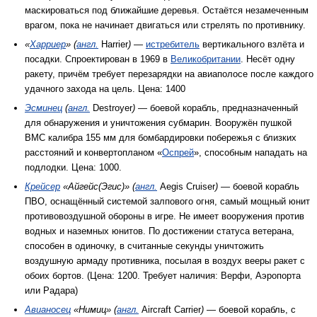
маскироваться под ближайшие деревья. Остаётся незамеченным
врагом, пока не начинает двигаться или стрелять по противнику.
«
Харриер
» (
англ.
Harrier
)
—
истребитель
вертикального взлёта и
посадки. Спроектирован в 1969 в
Великобритании
. Несёт одну
ракету, причём требует перезарядки на авиаполосе после каждого
удачного захода на цель. Цена: 1400
Эсминец
(
англ.
Destroyer
)
— боевой корабль, предназначенный
для обнаружения и уничтожения субмарин. Вооружён пушкой
ВМС калибра 155 мм для бомбардировки побережья с близких
расстояний и конвертопланом «
Оспрей
», способным нападать на
подлодки. Цена: 1000.
Крейсер
«Айгейс(Эгис)» (
англ.
Aegis Cruiser
)
— боевой корабль
ПВО, оснащённый системой залпового огня, самый мощный юнит
противовоздушной обороны в игре. Не имеет вооружения против
водных и наземных юнитов. По достижении статуса ветерана,
способен в одиночку, в считанные секунды уничтожить
воздушную армаду противника, посылая в воздух вееры ракет с
обоих бортов. (Цена: 1200. Требует наличия: Верфи, Аэропорта
или Радара)
Авианосец
«Нимиц» (
англ.
Aircraft Carrier
)
— боевой корабль, с