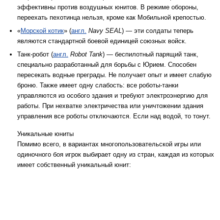
эффективны против воздушных юнитов. В режиме обороны,
переехать пехотинца нельзя, кроме как Мобильной крепостью.
«
Морской котик
» (
англ.
Navy SEAL
) — эти солдаты теперь
являются стандартной боевой единицей союзных войск.
Танк-робот (
англ.
Robot Tank
) — беспилотный парящий танк,
специально разработанный для борьбы с Юрием. Способен
пересекать водные преграды. Не получает опыт и имеет слабую
броню. Также имеет одну слабость: все роботы-танки
управляются из особого здания и требуют электроэнергию для
работы. При нехватке электричества или уничтожении здания
управления все роботы отключаются. Если над водой, то тонут.
Уникальные юниты
Помимо всего, в вариантах многопользовательской игры или
одиночного боя игрок выбирает одну из стран, каждая из которых
имеет собственный уникальный юнит: