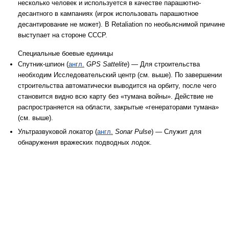
несколько человек и используется в качестве парашютно-
десантного в кампаниях (игрок использовать парашютное
десантирование не может). В Retaliation по необьяснимой причине
выступает на стороне СССР.
Специальные боевые единицы
Спутник-шпион (
англ.
GPS Sattelite
) — Для строительства
необходим Исследовательский центр (см. выше). По завершении
строительства автоматически выводится на орбиту, после чего
становится видно всю карту без «тумана войны». Действие не
распространяется на области, закрытые «генераторами тумана»
(см. выше).
Ультразвуковой локатор (
англ.
Sonar Pulse
) — Служит для
обнаружения вражеских подводных лодок.