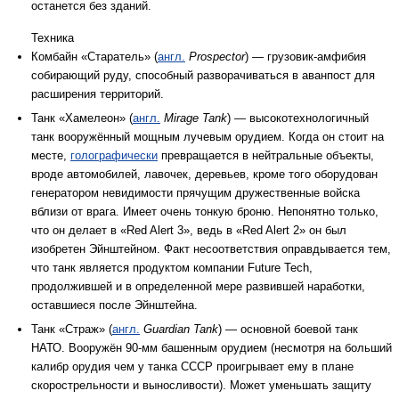
останется без зданий.
Техника
Комбайн «Старатель» (
англ.
Prospector
) — грузовик-амфибия
собирающий руду, способный разворачиваться в аванпост для
расширения территорий.
Танк «Хамелеон» (
англ.
Mirage Tank
) — высокотехнологичный
танк вооружённый мощным лучевым орудием. Когда он стоит на
месте,
голографически
превращается в нейтральные объекты,
вроде автомобилей, лавочек, деревьев, кроме того оборудован
генератором невидимости прячущим дружественные войска
вблизи от врага. Имеет очень тонкую броню. Непонятно только,
что он делает в «Red Alert 3», ведь в «Red Alert 2» он был
изобретен Эйнштейном. Факт несоответствия оправдывается тем,
что танк является продуктом компании Future Tech,
продолжившей и в определенной мере развившей наработки,
оставшиеся после Эйнштейна.
Танк «Страж» (
англ.
Guardian Tank
) — основной боевой танк
НАТО. Вооружён 90-мм башенным орудием (несмотря на больший
калибр орудия чем у танка СССР проигрывает ему в плане
скорострельности и выносливости). Может уменьшать защиту