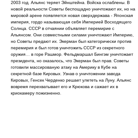
2003 год. Альянс теряет Эйнштейна. Войска ослаблены. В
новой реальности Советы беспощадно уничтожают их, но на
мировой арене появляется новая сверхдержава - Японская
империя, гордо называющая себя Империей Восходящего
Солнца. СССР в отчаянии объявляет перемирие с
Альянсом. Они совместными силами уничтожают Империю,
но Советы предают их. Экерман был категорически против
перемирия и был готов уничтожить СССР из секретного
оружия… в горе Рашмор. Фельдмаршал Бингэм уничтожает
президента, но оказалось, что Экерман был прав. Советы
готовили массированую атаку на Америку в Кубе на
секретной базе Кировых. Узнав о уничтожении завода
Кировых, Генсек Черденко решает улететь на Луну. Альянс
вовремя перехватывает его и Крюкова и сажает их в
криокамеру пожизненно.