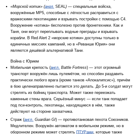
«Морской котик» (
англ.
SEAL
)
— специальные войска,
вооружённые MP5, способные с лёгкостью расправиться с
вражескими пехотинцами и взрывать постройки с помощью C4.
Вооружение «котика» бесполезно против бронетехники. Как и
Таня, они могут переплывать водные преграды и взрывать
корабли. В Red Alert 2 «морские котики» доступны только в
единичных миссиях кампаний, но в «Реванше Юрия» они
являются дешёвой альтернативой Тани.
Война с Юрием
Мобильная крепость (
англ.
Battle Fortress
) — этот огромный
транспорт вооружён лишь пулемётом, но способен раздавить
практически любого врага (кроме танков «Апокалипсис»), причём
в бою целенаправленно пытается это делать. До 5-и солдат могут
стрелять из бойниц транспорта. Может также переезжать
каменные стены врага. Серьёзный минус — если танк попадает
под пси-контроль, пехотинцы, находящиеся в нём, также
действуют на стороне захватчика.
Страж (
англ.
Guardian GI
) — противотанковая пехота Союзников.
Медлителен. Вооружён автоматом в мобильном режиме, но в
оборонном режиме может стрелять
ПТУРами
, которые также