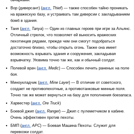
Вор (диверсант) (
англ.
Thief
) — также способен тайно проникать
на вражескую базу, и устраивать там диверсии с закладыванием
бомб в здания.
Таня (
англ.
Tanya
) — Один из главных героев при игре за Альянс.
Отличный стрелок, что позволяет ей выносить вражеских
пехотинцев рядами, прежде чем они смогут подобраться
достаточно близко, чтобы открыть огонь. Также она имеет
возможность взрывать здания и сооружения, закладывая
взрывчатку. Уязвима точно так же, как и обычный солдат.
Полевой врач (
англ.
Medic
) — Способен лечить раненых на поле
боя.
Миноукладчик (
англ.
Mine Layer
) — В отличие от советского,
создает не противопехотные, а противотанковые минные поля.
Точно так же может вернуться на базу для пополнения боезапаса.
Харвестер (
англ.
Ore Truck
)
Боевой джип (
англ.
Ranger
) — Джип с пулеметчиком в кабине.
Очень эффективен против пехоты.
БМП (
англ.
APC
) — Боевая Машина Пехоты. Служит для
перевозки солдат.