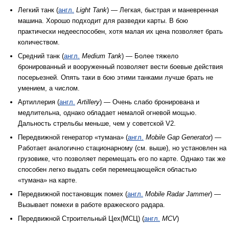
Легкий танк (
англ.
Light Tank
) — Легкая, быстрая и маневренная
машина. Хорошо подходит для разведки карты. В бою
практически недееспособен, хотя малая их цена позволяет брать
количеством.
Средний танк (
англ.
Medium Tank
) — Более тяжело
бронированный и вооруженный позволяет вести боевые действия
посерьезней. Опять таки в бою этими танками лучше брать не
умением, а числом.
Артиллерия (
англ.
Artillery
) — Очень слабо бронирована и
медлительна, однако обладает немалой огневой мощью.
Дальность стрельбы меньше, чем у советской V2.
Передвижной генератор «тумана» (
англ.
Mobile Gap Generator
) —
Работает аналогично стационарному (см. выше), но установлен на
грузовике, что позволяет перемещать его по карте. Однако так же
способен легко выдать себя перемещающейся областью
«тумана» на карте.
Передвижной постановщик помех (
англ.
Mobile Radar Jammer
) —
Вызывает помехи в работе вражеского радара.
Передвижной Строительный Цех(МСЦ) (
англ.
MCV
)