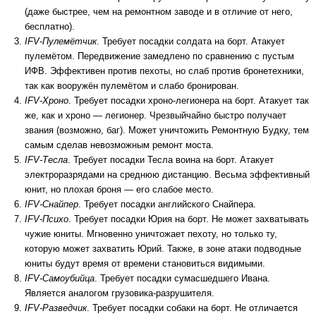
(даже быстрее, чем на ремонтном заводе и в отличие от него,
бесплатно).
IFV-Пулемётчик
. Требует посадки солдата на борт. Атакует
пулемётом. Передвижение замедлено по сравнению с пустым
ИФВ. Эффективен против пехоты, но слаб против бронетехники,
так как вооружён пулемётом и слабо бронирован.
IFV-Хроно
. Требует посадки хроно-легионера на борт. Атакует так
же, как и хроно — легионер. Чрезвыйчайно быстро получает
звания (возможно, баг). Может уничтожить Ремонтную Будку, тем
самым сделав невозможным ремонт моста.
IFV-Тесла
. Требует посадки Тесла воина на борт. Атакует
электроразрядами на среднюю дистанцию. Весьма эффективный
юнит, но плохая броня — его слабое место.
IFV-Снайпер
. Требует посадки английского Снайпера.
IFV-Психо
. Требует посадки Юрия на борт. Не может захватывать
чужие юниты. Мгновенно уничтожает пехоту, но только ту,
которую может захватить Юрий. Также, в зоне атаки подводные
юниты будут время от времени становиться видимыми.
IFV-Самоубийца
. Требует посадки сумасшедшего Ивана.
Является аналогом грузовика-разрушителя.
IFV-Разведчик
. Требует посадки собаки на борт. Не отличается