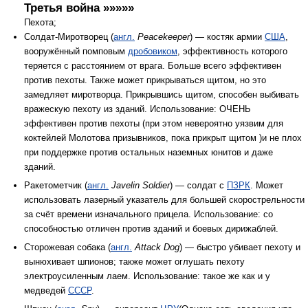
Третья война »»»»»
Пехота;
Солдат-Миротворец (
англ.
Peacekeeper
) — костяк армии
США
,
вооружённый помповым
дробовиком
, эффективность которого
теряется с расстоянием от врага. Больше всего эффективен
против пехоты. Также может прикрываться щитом, но это
замедляет миротворца. Прикрывшись щитом, способен выбивать
вражескую пехоту из зданий. Использование: ОЧЕНЬ
эффективен против пехоты (при этом невероятно уязвим для
коктейлей Молотова призывников, пока прикрыт щитом )и не плох
при поддержке против остальных наземных юнитов и даже
зданий.
Ракетометчик (
англ.
Javelin Soldier
) — солдат с
ПЗРК
. Может
использовать лазерный указатель для большей скорострельности
за счёт времени изначального прицела. Использование: со
способностью отличен против зданий и боевых дирижаблей.
Сторожевая собака (
англ.
Attack Dog
) — быстро убивает пехоту и
вынюхивает шпионов; также может оглушать пехоту
электроусиленным лаем. Использование: такое же как и у
медведей
СССР
.