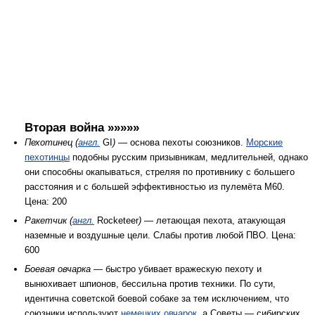
Вторая война »»»»»
Пехотинец (
англ.
GI
)
— основа пехоты союзников.
Морские
пехотинцы
подобны русским призывникам, медлительней, однако
они способны окапываться, стреляя по противнику с большего
расстояния и с большей эффективностью из пулемёта М60.
Цена: 200
Ракетчик (
англ.
Rocketeer
)
— летающая пехота, атакующая
наземные и воздушные цели. Слабы против любой ПВО. Цена:
600
Боевая овчарка
— быстро убивает вражескую пехоту и
вынюхивает шпионов, бессильна против техники. По сути,
идентична советской боевой собаке за тем исключением, что
союзники используют
немецких овчарок
, а Советы — сибирских