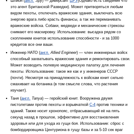
Шпион (
англ.
Spy
) — диверсант
ЦРУ
(Однако есть сведения что
это агент Британской Разведки). Может притворяться любым
видом пехоты, отключать вражеские здания, выключать всю
энергию врага либо красть финансы, а так же переманивать
вражеские войска. Собаки, медведи и механические стрекозы
снимают его маскировку. Использование: высадка рядом со
скоплением юнитов использование способности - и за 1000
кредитов все они ваши.
Инженер НАТО (
англ.
Allied Engineer
) — член инженерных войск
способный захватывать вражеские здания и ремонтировать свои.
Может возводить полевую медицинскую палатку для лечения
пехоты. Использование: такое же как и у инженеров СССР
(почти). Несмотря на принадлежность к войскам юнит сильно
смахивает на ботаника (в том смысле слова, что растения
изучает).
Таня (
англ.
Tanya
) — геройский юнит. Вооружена двумя
пистолетами против пехоты и взрывчаткой
C-4
против техники и
зданий. Также носит хронопояс, отбрасывающий её на пять
секунд назад в прошлое, эффективно для восстановления
здоровья или для ухода из гущи боя. Использование: сброс с
бомбордировщика Центуриона в гущу базы и за 5-10 сек враг