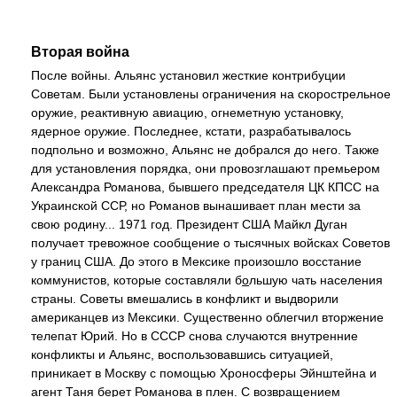
Вторая война
После войны. Альянс установил жесткие контрибуции
Советам. Были установлены ограничения на скорострельное
оружие, реактивную авиацию, огнеметную установку,
ядерное оружие. Последнее, кстати, разрабатывалось
подпольно и возможно, Альянс не добрался до него. Также
для установления порядка, они провозглашают премьером
Александра Романова, бывшего председателя ЦК КПСС на
Украинской ССР, но Романов вынашивает план мести за
свою родину... 1971 год. Президент США Майкл Дуган
получает тревожное сообщение о тысячных войсках Советов
у границ США. До этого в Мексике произошло восстание
коммунистов, которые составляли б
о
льшую чать населения
страны. Советы вмешались в конфликт и выдворили
американцев из Мексики. Существенно облегчил вторжение
телепат Юрий. Но в СССР снова случаются внутренние
конфликты и Альянс, воспользовавшись ситуацией,
приникает в Москву с помощью Хроносферы Эйнштейна и
агент Таня берет Романова в плен. С возвращением