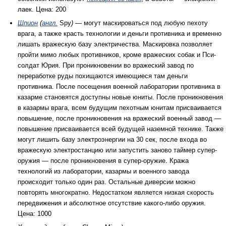
лаек. Цена: 200
Шпион
(
англ.
Spy
)
— могут маскироваться под любую пехоту
врага, а также красть технологии и деньги противника и временно
лишать вражескую базу электричества. Маскировка позволяет
пройти мимо любых противников, кроме вражеских собак и Пси-
солдат Юрия. При проникновении во вражеский завод по
переработке руды похищаются имеющиеся там деньги
противника. После посещения военной лаборатории противника в
казарме становятся доступны новые юниты. После проникновения
в казармы врага, всем будущим пехотным юнитам присваивается
повышение, после проникновения на вражеский военный завод —
повышение присваивается всей будущей наземной технике. Также
могут лишить базу электроэнергии на 30 сек, после входа во
вражескую электростанцию или запустить заново таймер супер-
оружия — после проникновения в супер-оружие. Кража
технологий из лаборатории, казармы и военного завода
происходит только один раз. Остальные диверсии можно
повторять многократно. Недостатком является низкая скорость
передвижения и абсолютное отсутствие какого-либо оружия.
Цена: 1000