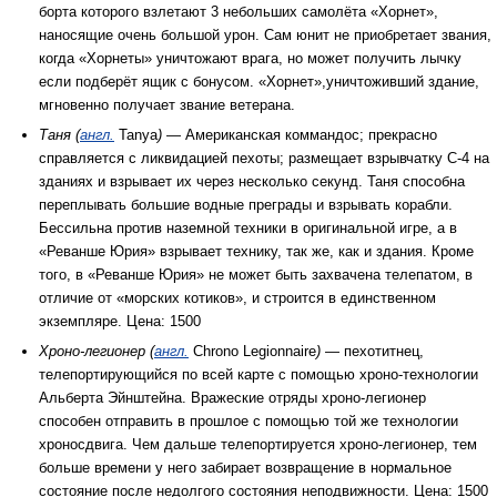
борта которого взлетают 3 небольших самолёта «Хорнет»,
наносящие очень большой урон. Сам юнит не приобретает звания,
когда «Хорнеты» уничтожают врага, но может получить лычку
если подберёт ящик с бонусом. «Хорнет»,уничтоживший здание,
мгновенно получает звание ветерана.
Таня (
англ.
Tanya
)
— Американская коммандос; прекрасно
справляется с ликвидацией пехоты; размещает взрывчатку C-4 на
зданиях и взрывает их через несколько секунд. Таня способна
переплывать большие водные преграды и взрывать корабли.
Бессильна против наземной техники в оригинальной игре, а в
«Реванше Юрия» взрывает технику, так же, как и здания. Кроме
того, в «Реванше Юрия» не может быть захвачена телепатом, в
отличие от «морских котиков», и строится в единственном
экземпляре. Цена: 1500
Хроно-легионер (
англ.
Chrono Legionnaire
)
— пехотитнец,
телепортирующийся по всей карте с помощью хроно-технологии
Альберта Эйнштейна. Вражеские отряды хроно-легионер
способен отправить в прошлое с помощью той же технологии
хроносдвига. Чем дальше телепортируется хроно-легионер, тем
больше времени у него забирает возвращение в нормальное
состояние после недолгого состояния неподвижности. Цена: 1500