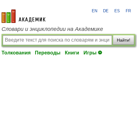
EN
DE
ES
FR
academic.ru
Словари и энциклопедии на Академике
Найти!
Толкования
Переводы
Книги
Игры ⚽