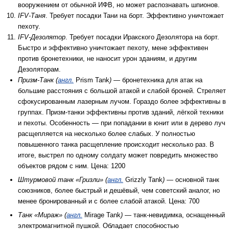
вооружением от обычной ИФВ, но может распознавать шпионов.
IFV-Таня
. Требует посадки Тани на борт. Эффективно уничтожает
пехоту.
IFV-Дезолятор
. Требует посадки Иракского Дезолятора на борт.
Быстро и эффективно уничтожает пехоту, мене эффективен
против бронетехники, не наносит урон зданиям, и другим
Дезоляторам.
Призм-Танк (
англ.
Prism Tank
)
— бронетехника для атак на
большие расстояния с большой атакой и слабой броней. Стреляет
сфокусированным лазерным лучом. Гораздо более эффективны в
группах. Призм-танки эффективны против зданий, лёгкой техники
и пехоты. Особенность — при попадании в юнит или в дерево луч
расщепляется на несколько более слабых. У полностью
повышенного танка расщепление происходит несколько раз. В
итоге, выстрел по одному солдату может повредить множество
объектов рядом с ним. Цена: 1200
Штурмовой танк «Гризли» (
англ.
Grizzly Tank
)
— основной танк
союзников, более быстрый и дешёвый, чем советский аналог, но
менее бронированный и с более слабой атакой. Цена: 700
Танк «Мираж» (
англ.
Mirage Tank
)
— танк-невидимка, оснащенный
электромагнитной пушкой. Обладает способностью