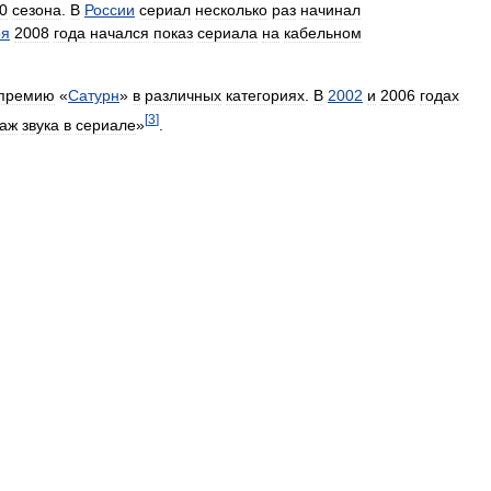
0
сезона
.
В
России
сериал
несколько
раз
начинал
ря
2008
года
начался
показ
сериала
на
кабельном
премию
«
Сатурн
»
в
различных
категориях
.
В
2002
и
2006
годах
[
3
]
аж
звука
в
сериале
»
.