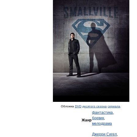
Обложка
DVD
десятого
сезона
сериала
.
фантастика
,
боевик
,
Жанр
мелодрама
Джерри
Сигел
,