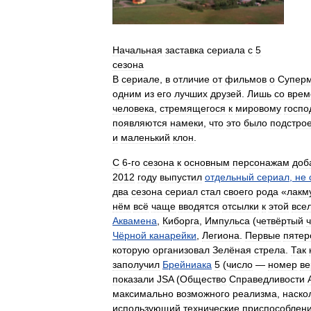
Начальная
заставка
сериала
с
5
сезона
В
сериале
,
в
отличие
от
фильмов
о
Супер
одним
из
его
лучших
друзей
.
Лишь
со
врем
человека
,
стремящегося
к
мировому
госпо
появляются
намеки
,
что
это
было
подстро
и
маленький
клон
.
С
6
-
го
сезона
к
основным
персонажам
доб
2012
году
выпустил
отдельный
сериал
,
не
два
сезона
сериал
стал
своего
рода
«
лакм
нём
всё
чаще
вводятся
отсылки
к
этой
все
Аквамена
,
Киборга
,
Импульса
(
четвёртый
Чёрной
канарейки
,
Легиона
.
Первые
пятер
которую
организовал
Зелёная
стрела
.
Так
заполучил
Брейниака
5
(
число
—
номер
ве
показали
JSA
(
Общество
Справедливости
максимально
возможного
реализма
,
наско
использующий
технические
приспособлен