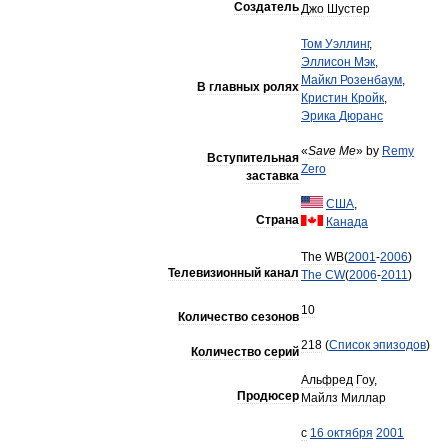
Создатель
Джо
Шустер
Том
Уэллинг
,
Эллисон
Мэк
,
Майкл
Розенбаум
,
В
главных
ролях
Кристин
Кройк
,
Эрика
Дюранс
«
Save
Me
»
by
Remy
Вступительная
Zero
заставка
США
,
Страна
Канада
The
WB
(
2001
-
2006
)
Телевизионный
канал
The
CW
(
2006
-
2011
)
10
Количество
сезонов
218
(
Список
эпизодов
)
Количество
серий
Альфред
Гоу
,
Продюсер
Майлз
Миллар
с
16
октября
2001