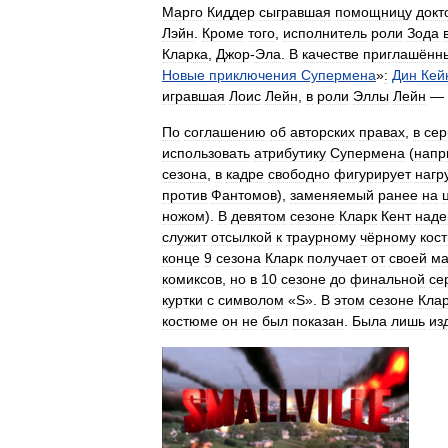
Марго
Киддер
сыгравшая
помощницу
докт
Лэйн
.
Кроме
того
,
исполнитель
роли
Зода
Кларка
,
Джор
-
Эла
.
В
качестве
приглашённ
Новые
приключения
Супермена
»
:
Дин
Кей
игравшая
Лоис
Лейн
,
в
роли
Эллы
Лейн
—
По
соглашению
об
авторских
правах
,
в
сер
использовать
атрибутику
Супермена
(
напр
сезона
,
в
кадре
свободно
фигурирует
нагр
против
Фантомов
),
заменяемый
ранее
на
ножом
).
В
девятом
сезоне
Кларк
Кент
наде
служит
отсылкой
к
траурному
чёрному
кос
конце
9
сезона
Кларк
получает
от
своей
ма
комиксов
,
но
в
10
сезоне
до
финальной
се
куртки
с
символом
«
S
».
В
этом
сезоне
Кла
костюме
он
не
был
показан
.
Была
лишь
из