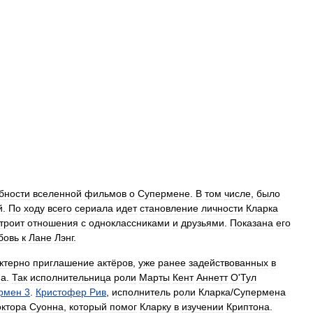
бности
вселенной
фильмов
о
Супермене
.
В
том
числе
,
было
й
.
По
ходу
всего
сериала
идет
становление
личности
Кларка
троит
отношения
с
одноклассниками
и
друзьями
.
Показана
его
бовь
к
Лане
Лэнг
.
ктерно
приглашение
актёров
,
уже
ранее
задействованных
в
на
.
Так
исполнительница
роли
Марты
Кент
Аннетт
О
'
Тул
рмен
3
.
Кристофер
Рив
,
исполнитель
роли
Кларка
/
Супермена
октора
Суонна
,
который
помог
Кларку
в
изучении
Криптона
.