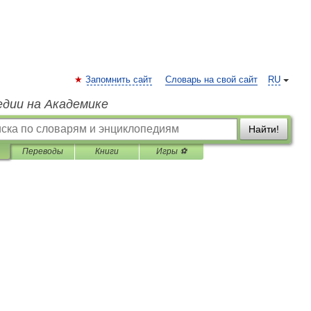
Запомнить сайт
Словарь на свой сайт
RU
едии на Академике
Найти!
Переводы
Книги
Игры ⚽