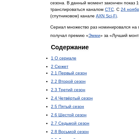
сезона
.
В
данный
момент
закончен
показ
1
транслироваться
каналом
СТС
.
С
24
нояб
(
спутниковом
)
канале
AXN
Sci
-
Fi
.
Сериал
множество
раз
номинировался
на
получал
премию
«
Эмми
»
за
«
Лучший
монт
Содержание
1
О
сериале
2
Сюжет
2
.
1
Первый
сезон
2
.
2
Второй
сезон
2
.
3
Третий
сезон
2
.
4
Четвёртый
сезон
2
.
5
Пятый
сезон
2
.
6
Шестой
сезон
2
.
7
Седьмой
сезон
2
.
8
Восьмой
сезон