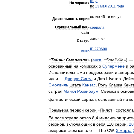
года
На
экранах
по
13
мая
2011
года
около
45
-
ти
минут
Длительность
серии
Официальный
веб
-
сериала
сайт
закончен
Статус
ID
279600
IMDb
«
Тайны
Смолвиля
» (
англ
.
«
Smallville
»
) —
основанный
на
комиксах
о
Супермене
и
р
Исполнительными
продюсерами
и
автора
идеи
—
Джерри
Сигел
и
Джо
Шустер
.
Дейс
Смолвиль
штата
Канзас
.
Роль
Кларка
Кент
сыграл
Майкл
Розенбаум
.
Съёмки
в
основ
фантастический
сериал
,
основанный
на
ко
Премьера
первой
серии
«
Пилот
»
состояла
Её
посмотрело
около
8
,
4
миллионов
зрите
сезонов
,
включающих
в
себя
110
серий
.
28
американском
канале
—
The
CW
.
3
марта