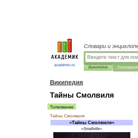
Словари и энциклоп
academic.ru
Википедия
Толкования
Википедия
Тайны Смолвиля
Толкование
Тайны
Смолвиля
«
Тайны
Смолвиля
»
«
Smallville
»