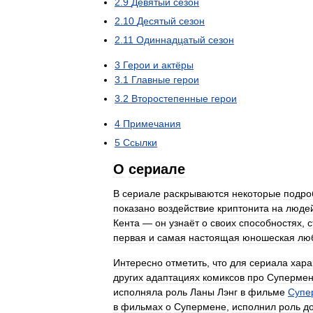
2
.
9
Девятый
сезон
2
.
10
Десятый
сезон
2
.
11
Одиннадцатый
сезон
3
Герои
и
актёры
3
.
1
Главные
герои
3
.
2
Второстепенные
герои
4
Примечания
5
Ссылки
О
сериале
В
сериале
раскрываются
некоторые
подро
показано
воздействие
криптонита
на
люде
Кента
—
он
узнаёт
о
своих
способностях
,
с
первая
и
самая
настоящая
юношеская
лю
Интересно
отметить
,
что
для
сериала
хара
других
адаптациях
комиксов
про
Суперме
исполняла
роль
Ланы
Лэнг
в
фильме
Супе
в
фильмах
о
Супермене
,
исполнил
роль
д