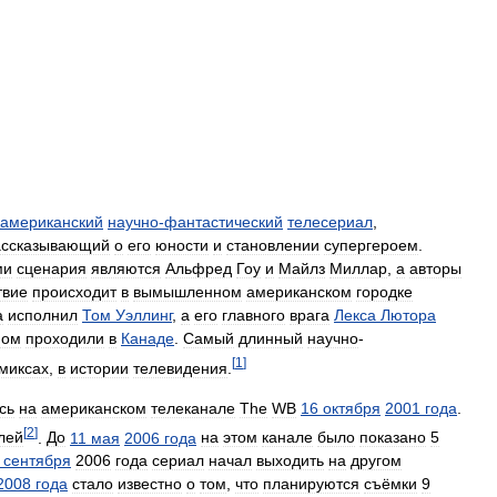
американский
научно
-
фантастический
телесериал
,
ассказывающий
о
его
юности
и
становлении
супергероем
.
ми
сценария
являются
Альфред
Гоу
и
Майлз
Миллар
,
а
авторы
твие
происходит
в
вымышленном
американском
городке
а
исполнил
Том
Уэллинг
,
а
его
главного
врага
Лекса
Лютора
ном
проходили
в
Канаде
.
Самый
длинный
научно
-
[
1
]
миксах
,
в
истории
телевидения
.
сь
на
американском
телеканале
The
WB
16
октября
2001
года
.
[
2
]
лей
.
До
11
мая
2006
года
на
этом
канале
было
показано
5
сентября
2006
года
сериал
начал
выходить
на
другом
2008
года
стало
известно
о
том
,
что
планируются
съёмки
9