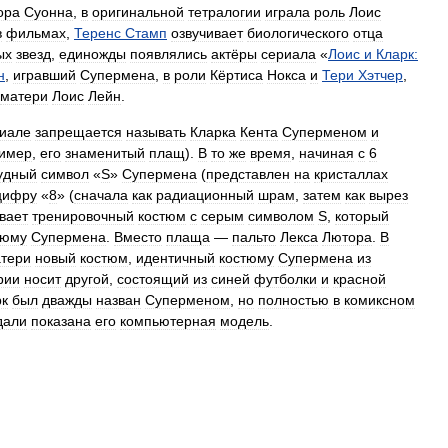
ора
Суонна
,
в
оригинальной
тетралогии
играла
роль
Лоис
в
фильмах
,
Теренс
Стамп
озвучивает
биологического
отца
ых
звезд
,
единожды
появлялись
актёры
сериала
«
Лоис
и
Кларк:
н
,
игравший
Супермена
,
в
роли
Кёртиса
Нокса
и
Тери
Хэтчер
,
матери
Лоис
Лейн
.
иале
запрещается
называть
Кларка
Кента
Суперменом
и
имер
,
его
знаменитый
плащ
).
В
то
же
время
,
начиная
с
6
удный
символ
«
S
»
Супермена
(
представлен
на
кристаллах
цифру
«
8
» (
сначала
как
радиационный
шрам
,
затем
как
вырез
вает
тренировочный
костюм
с
серым
символом
S
,
который
тюму
Супермена
.
Вместо
плаща
—
пальто
Лекса
Лютора
.
В
тери
новый
костюм
,
идентичный
костюму
Супермена
из
рии
носит
другой
,
состоящий
из
синей
футболки
и
красной
рк
был
дважды
назван
Суперменом
,
но
полностью
в
комиксном
дали
показана
его
компьютерная
модель
.