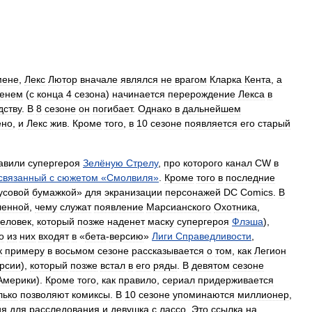
мене
,
Лекс
Лютор
вначале
являлся
не
врагом
Кларка
Кента
,
а
енем
(
с
конца
4
сезона
)
начинается
перерождение
Лекса
в
дству
.
В
8
сезоне
он
погибает
.
Однако
в
дальнейшем
ено
,
и
Лекс
жив
.
Кроме
того
,
в
10
сезоне
появляется
его
старый
авили
супергероя
Зелёную
Стрелу
,
про
которого
канал
CW
в
связанный
с
сюжетом
«
Смолвиля
»
.
Кроме
того
в
последние
усовой
бумажкой
»
для
экранизации
персонажей
DC
Comics
.
В
ленной
,
чему
служат
появление
Марсианского
Охотника
,
человек
,
который
позже
наденет
маску
супергероя
Флэша
),
о
из
них
входят
в
«
бета
-
версию
»
Лиги
Справедливости
,
к
примеру
в
восьмом
сезоне
рассказывается
о
том
,
как
Легион
рсии
),
который
позже
встал
в
его
ряды
.
В
девятом
сезоне
Америки
).
Кроме
того
,
как
правило
,
сериал
придерживается
лько
позволяют
комиксы
.
В
10
сезоне
упоминаются
миллионер
,
ия
для
расследования
и
девушка
с
лассо
.
Это
ссылка
на