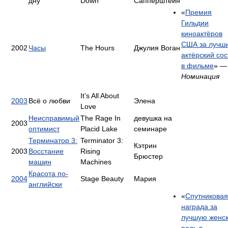
дну
Down
Сапперштейн
«
Премия
Гильдии
киноактёров
США за лучш
2002
Часы
The Hours
Джулия Воган
актёрский сос
в фильме
» —
Номинация
It’s All About
2003
Всё о любви
Элена
Love
Неисправимый
The Rage In
девушка на
2003
оптимист
Placid Lake
семинаре
Терминатор 3:
Terminator 3:
Кэтрин
2003
Восстание
Rising
Брюстер
машин
Machines
Красота по-
2004
Stage Beauty
Мария
английски
«
Спутниковая
награда за
лучшую женс