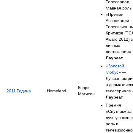
Телесериал,
главная роль
«Премия
Ассоциации
Телевизионн
Критиков (TC
Award 2012) з
личные
достижения»
Лауреат
«
Золотой
глобус
» —
Лучшая актри
в драматичес
Кэрри
2011
Родина
Homeland
телесериале
Мэтисон
Лауреат
Премия
«Спутник» за
лучшую женс
роль в
телевизионн