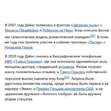
В 2007 году Дэйнс появилась в фэнтэзи «
Звёздная пыль
» c
Мишель Пфайффер
и
Робертом де Ниро
. Клэр описала фильм
[11]
как «классическая модель романтической комедии»
. В этом
же году она приняла участие в съёмках триллера «
Паства
» с
Ричардом Гиром
.
В 2010 году Дэйнс снялась в биографическом телефильме
HBO
«
Тэмпл Грандин
», где она исполнила одноимённую роль
женщины-доктора, страдающей
аутизмом
. Фильм получил
массу положительных отзывов, а
Тэмпл Грандин
собственной
[12]
персоной высоко оценила игру Клэр
. Актриса была
удостоена множества наград, среди которых были первые в её
карьере «Эмми» и
Премия Гильдии киноактёров США
, а на
церемонии вручения «Золотого глобуса» ей была вручена
вторая статуэтка.