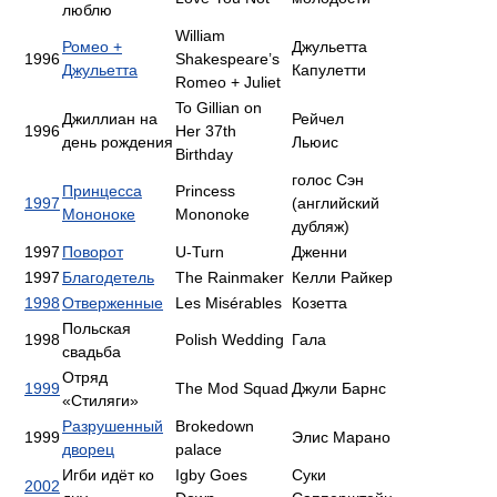
люблю
William
Ромео +
Джульетта
1996
Shakespeare’s
Джульетта
Капулетти
Romeo + Juliet
To Gillian on
Джиллиан на
Рейчел
1996
Her 37th
день рождения
Льюис
Birthday
голос Сэн
Принцесса
Princess
1997
(английский
Мононоке
Mononoke
дубляж)
1997
Поворот
U-Turn
Дженни
1997
Благодетель
The Rainmaker
Келли Райкер
1998
Отверженные
Les Misérables
Козетта
Польская
1998
Polish Wedding
Гала
свадьба
Отряд
1999
The Mod Squad
Джули Барнс
«Стиляги»
Разрушенный
Brokedown
1999
Элис Марано
дворец
palace
Игби идёт ко
Igby Goes
Суки
2002