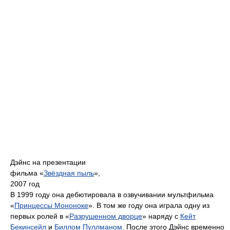
Дэйнс на презентации
фильма «
Звёздная пыль
»,
2007 год
В 1999 году она дебютировала в озвучивании мультфильма
«
Принцессы Мононоке
». В том же году она играла одну из
первых ролей в «
Разрушенном дворце
» наряду с
Кейт
Бекинсейл
и
Биллом Пуллманом
. После этого Дэйнс временно