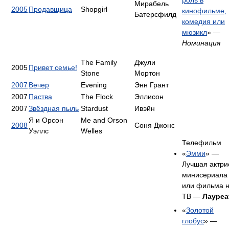
роль в
Мирабель
2005
Продавщица
Shopgirl
кинофильме,
Батерсфилд
комедия или
мюзикл
» —
Номинация
The Family
Джули
2005
Привет семье!
Stone
Мортон
2007
Вечер
Evening
Энн Грант
2007
Паства
The Flock
Эллисон
2007
Звёздная пыль
Stardust
Ивэйн
Я и Орсон
Me and Orson
2008
Соня Джонс
Уэллс
Welles
Телефильм
«
Эмми
» —
Лучшая актри
минисериала
или фильма 
ТВ —
Лауреа
«
Золотой
глобус
» —