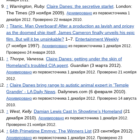
↑
Warrington, Ruby.
Claire Danes: the secretive starlet
. London:
The Times (29 ноября 2009).
Архивировано
из первоисточника 1
декабря 2012.
Проверено 22 января 2010.
↑
Titanic. Man Overboard! After a production as lavish and pricey
as the doomed ship itself, James Cameron finally unveils his epic
film. But will it be unsinkable?
1–7.
Entertainment Weekly
(7 ноября 1997).
Архивировано
из первоисточника 1 декабря 2012.
Проверено 24 января 2010.
↑
Thorpe, Vanessa.
Claire Danes: getting under the skin of
Homeland's troubled CIA agent
.
Guardian
(3 марта 2012).
Архивировано
из первоисточника 1 декабря 2012.
Проверено 21 ноября
2012.
↑
Claire Danes bring range to autistic animal expert in 'Temple
Grandin' - LA Daily News
. Dailynews.com (6 февраля 2010).
Архивировано
из первоисточника 1 декабря 2012.
Проверено 14 августа
2010.
↑
West, Kelly.
Damian Lewis Cast In Showtime’s Homeland
(21
декабря 2010).
Архивировано
из первоисточника 1 декабря 2012.
Проверено 21 ноября 2012.
↑
64th Primetime Emmys: The Winners List
(23 сентября 2012).
Архивировано
из первоисточника 1 декабря 2012.
Проверено 23