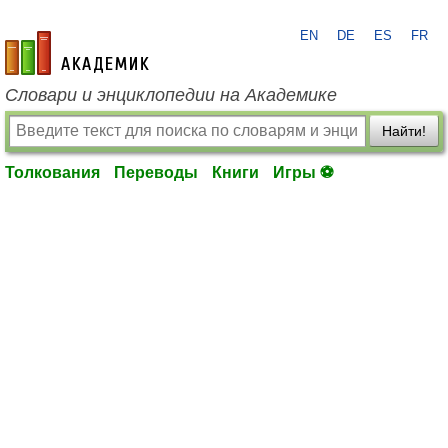
EN
DE
ES
FR
academic.ru
Словари и энциклопедии на Академике
Найти!
Толкования
Переводы
Книги
Игры ⚽