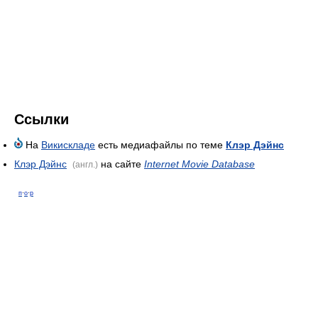
Ссылки
На
Викискладе
есть медиафайлы по теме
Клэр Дэйнс
Клэр Дэйнс
на сайте
Internet Movie Database
(англ.)
п
·
о
·
р