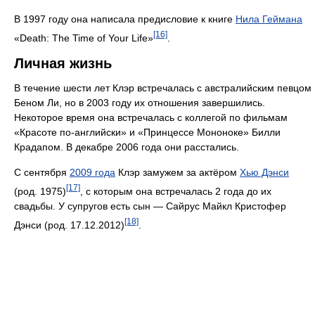
В 1997 году она написала предисловие к книге
Нила Геймана
[16]
«Death: The Time of Your Life»
.
Личная жизнь
В течение шести лет Клэр встречалась с австралийским певцом
Беном Ли, но в 2003 году их отношения завершились.
Некоторое время она встречалась с коллегой по фильмам
«Красоте по-английски» и «Принцессе Мононоке» Билли
Крадапом. В декабре 2006 года они расстались.
С сентября
2009 года
Клэр замужем за актёром
Хью Дэнси
[17]
(род. 1975)
, с которым она встречалась 2 года до их
свадьбы. У супругов есть сын — Сайрус Майкл Кристофер
[18]
Дэнси (род. 17.12.2012)
.