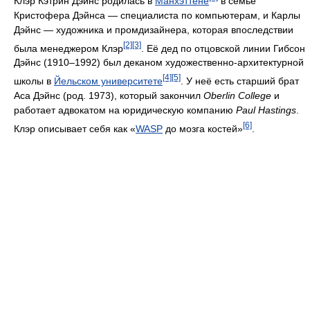
Клэр Кэтрин Дэйнс родилась в
Манхэттене
в семье
Кристофера Дэйнса — специалиста по компьютерам, и Карлы
Дэйнс — художника и промдизайнера, которая впоследствии
[2]
[3]
была менеджером Клэр
. Её дед по отцовской линии Гибсон
Дэйнс (1910–1992) был деканом художественно-архитектурной
[4]
[5]
школы в
Йельском университете
. У неё есть старший брат
Аса Дэйнс (род. 1973), который закончил
Oberlin College
и
работает адвокатом на юридическую компанию
Paul Hastings
.
[6]
Клэр описывает себя как «
WASP
до мозга костей»
.