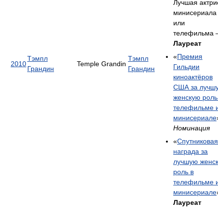
Лучшая актри
минисериала
или
телефильма
Лауреат
«
Премия
Тэмпл
Тэмпл
2010
Temple Grandin
Гильдии
Грандин
Грандин
киноактёров
США за лучш
женскую роль
телефильме 
минисериале
Номинация
«
Спутниковая
награда за
лучшую женс
роль в
телефильме 
минисериале
Лауреат