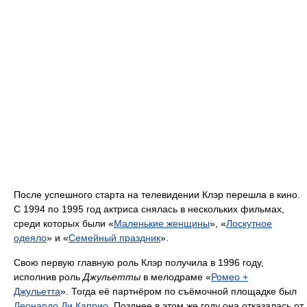
После успешного старта на телевидении Клэр перешла в кино.
С 1994 по 1995 год актриса снялась в нескольких фильмах,
среди которых были «
Маленькие женщины
», «
Лоскутное
одеяло
» и «
Семейный праздник
».
Свою первую главную роль Клэр получила в 1996 году,
исполнив роль
Джульетты
в мелодраме «
Ромео +
Джульетта
». Тогда её партнёром по съёмочной площадке был
Леонардо Ди Каприо
. Позднее в этом же году она отказалась от