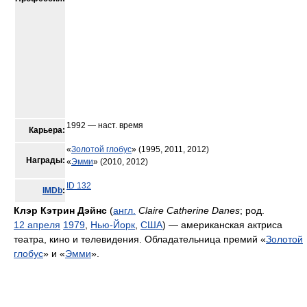
1992 — наст. время
Карьера:
«
Золотой глобус
» (1995, 2011, 2012)
Награды:
«
Эмми
» (2010, 2012)
ID 132
IMDb
:
Клэр Кэтрин Дэйнс
(
англ.
Claire Catherine Danes
; род.
12 апреля
1979
,
Нью-Йорк
,
США
) — американская актриса
театра, кино и телевидения. Обладательница премий «
Золотой
глобус
» и «
Эмми
».