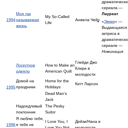
драматическо
сериала —
Моя так
Лауреат
My So-Called
1994
называемая
Анжела Чейз
«
Эмми
» —
Life
жизнь
Выдающаяся
актриса в
драматическ
сериале —
Номинация
Глейди Джо
Лоскутное
How to Make an
Клири в
одеяло
American Quilt
молодости
Домой на
Home for the
Китт Ларсон
праздники
Holidays
1995
Dead Man’s
Jack
Надоедливый
The Pesky
поклонник
Suitor
Я люблю тебя,
I Love You, I
Дейзи/Нана в
1996
я тебя не
Love You Not
молодости