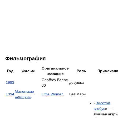
Фильмография
Оригинальное
Год
Фильм
Роль
Примечан
название
Geoffrey Beene
1993
девушка
30
Маленькие
1994
Little Women
Бет Марч
женщины
«
Золотой
глобус
» —
Лучшая актри