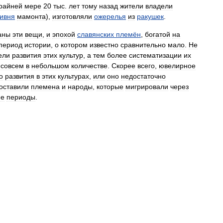
райней
мере
20
тыс
.
лет
тому
назад
жители
владели
ивня
мамонта
),
изготовляли
ожерелья
из
ракушек
.
аны
эти
вещи
,
и
эпохой
славянских
племён
,
богатой
на
период
истории
,
о
котором
известно
сравнительно
мало
.
Не
ели
развития
этих
культур
,
а
тем
более
систематизации
их
совсем
в
небольшом
количестве
.
Скорее
всего
,
ювелирное
о
развития
в
этих
культурах
,
или
оно
недостаточно
оставили
племена
и
народы
,
которые
мигрировали
через
ие
периоды
.