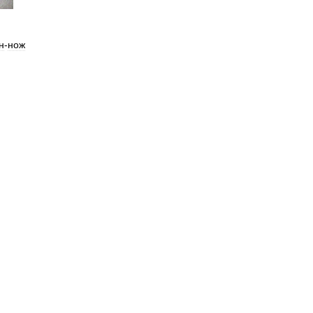
н
-
нож