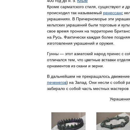
400
год
до
н
.
э
.
Крым
Кроме
сарматского
стиля
,
существуют
и
др
происходил
так
называемый
ренессанс
ке
украшениях
.
В
Причерноморье
эти
украше
кельтских
украшений
были
торговые
и
куль
свое
время
проник
на
территорию
Британс
на
Русь
.
Фактически
каждая
более
поздняя
изготовления
украшений
и
оружия
.
Гунны
—
этот
азиатский
народ
принес
с
со
отличался
тем
,
что
цветные
вставки
отдел
орнаментов
из
скани
и
зерни
.
В
дальнейшем
не
прекращалось
движение
печенегов
)
на
Запад
.
Они
несли
с
собой
р
забирало
с
собой
часть
местных
мастеров
Украшени