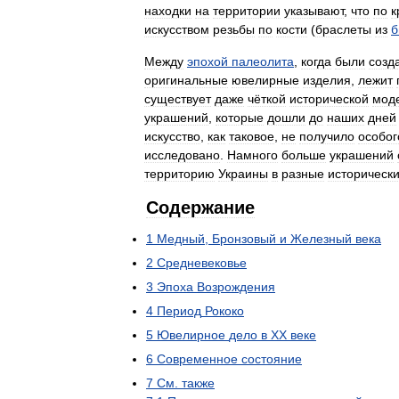
находки
на
территории
указывают
,
что
по
к
искусством
резьбы
по
кости
(
браслеты
из
б
Между
эпохой
палеолита
,
когда
были
созд
оригинальные
ювелирные
изделия
,
лежит
существует
даже
чёткой
исторической
мод
украшений
,
которые
дошли
до
наших
дней
искусство
,
как
таковое
,
не
получило
особог
исследовано
.
Намного
больше
украшений
территорию
Украины
в
разные
историческ
Содержание
1
Медный
,
Бронзовый
и
Железный
века
2
Средневековье
3
Эпоха
Возрождения
4
Период
Рококо
5
Ювелирное
дело
в
ХХ
веке
6
Современное
состояние
7
См
.
также