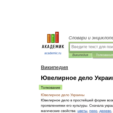
Словари и энциклоп
academic.ru
Википедия
Толкования
Википедия
Ювелирное дело Укра
Толкование
Ювелирное
дело
Украины
Ювелирное
дело
в
простейшей
форме
воз
проявлениями
его
культуры
.
Сначала
укра
магические
свойства:
цветы
,
перо
,
дерево