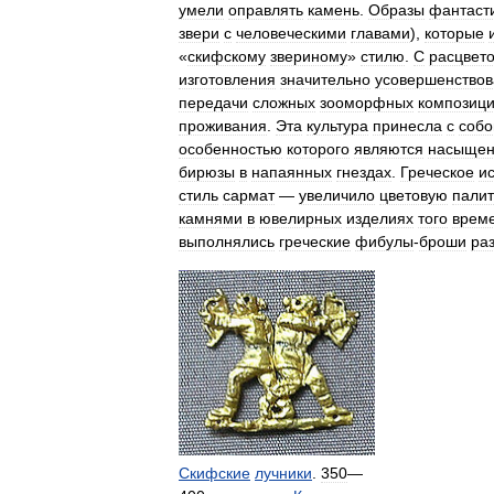
умели
оправлять
камень
.
Образы
фантаст
звери
с
человеческими
главами
),
которые
«
скифскому
звериному
»
стилю
.
С
расцвет
изготовления
значительно
усовершенствов
передачи
сложных
зооморфных
композиц
проживания
.
Эта
культура
принесла
с
собо
особенностью
которого
являются
насыщен
бирюзы
в
напаянных
гнездах
.
Греческое
ис
стиль
сармат
—
увеличило
цветовую
палит
камнями
в
ювелирных
изделиях
того
врем
выполнялись
греческие
фибулы
-
броши
ра
Скифские
лучники
.
350
—