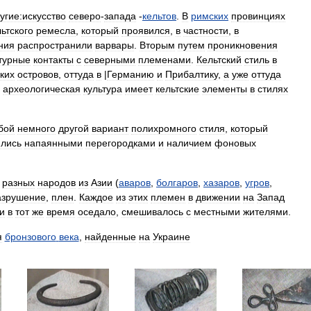
угие:искусство
северо
-
запада
-
кельтов
.
В
римских
провинциях
льтского
ремесла
,
который
проявился
,
в
частности
,
в
ния
распространили
варвары
.
Вторым
путем
проникновения
турные
контакты
с
северными
племенами
.
Кельтский
стиль
в
ких
островов
,
оттуда
в
|
Германию
и
Прибалтику
,
а
уже
оттуда
археологическая
культура
имеет
кельтские
элементы
в
стилях
бой
немного
другой
вариант
полихромного
стиля
,
который
ялись
напаянными
перегородками
и
наличием
фоновых
разных
народов
из
Азии
(
аваров
,
болгаров
,
хазаров
,
угров
,
азрушение
,
плен
.
Каждое
из
этих
племен
в
движении
на
Запад
и
в
тот
же
время
оседало
,
смешивалось
с
местными
жителями
.
я
бронзового
века
,
найденные
на
Украине