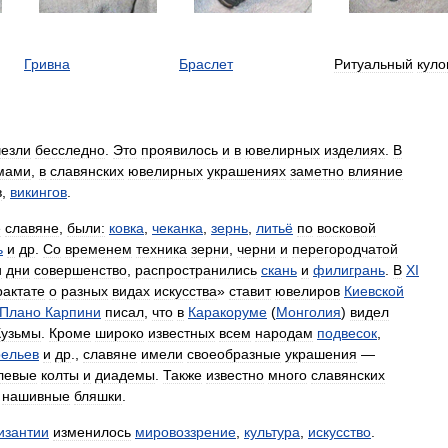
Гривна
Браслет
Ритуальный
куло
чезли
бесследно
.
Это
проявилось
и
в
ювелирных
изделиях
.
В
мами
,
в
славянских
ювелирных
украшениях
заметно
влияние
в
,
викингов
.
е
славяне
,
были:
ковка
,
чеканка
,
зернь
,
литьё
по
восковой
ь
и
др
.
Со
временем
техника
зерни
,
черни
и
перегородчатой
и
дни
совершенство
,
распространились
скань
и
филигрань
.
В
XI
рактате
о
разных
видах
искусства
»
ставит
ювелиров
Киевской
Плано
Карпини
писал
,
что
в
Каракоруме
(
Монголия
)
видел
Кузьмы
.
Кроме
широко
известных
всем
народам
подвесок
,
ельев
и
др
.,
славяне
имели
своеобразные
украшения
—
левые
колты
и
диадемы
.
Также
известно
много
славянских
,
нашивные
бляшки
.
изантии
изменилось
мировоззрение
,
культура
,
искусство
.