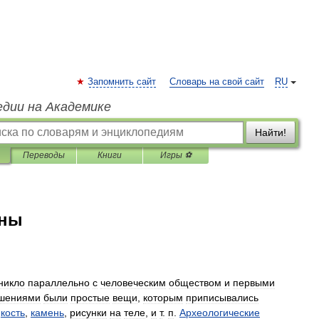
Запомнить сайт
Словарь на свой сайт
RU
едии на Академике
Найти!
Переводы
Книги
Игры ⚽
ины
никло
параллельно
с
человеческим
обществом
и
первыми
шениями
были
простые
вещи
,
которым
приписывались
,
кость
,
камень
,
рисунки
на
теле
,
и
т
.
п
.
Археологические