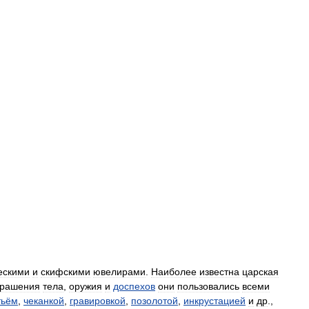
ескими
и
скифскими
ювелирами
.
Наиболее
известна
царская
крашения
тела
,
оружия
и
доспехов
они
пользовались
всеми
тьём
,
чеканкой
,
гравировкой
,
позолотой
,
инкрустацией
и
др
.,