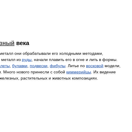
зный
века
металл
они
обрабатывали
его
холодными
методами
,
металл
из
руды
,
начали
плавить
его
в
огне
и
лить
в
формы
.
слеты
,
булавки
,
подвески
,
фибулы
.
Литье
по
восковой
модели
,
и
.
Много
нового
принесли
с
собой
киммерийцы
.
Их
видение
железных
,
растительных
и
животных
композициях
.