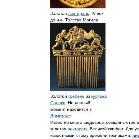
Золотая
пектораль
.
IV
век
до
н
.
е
.
Толстая
Могила
Золотой
гребень
из
кургана
Солоха
.
На
данный
момент
находится
в
Эрмитаже
Известно
много
шедевров
,
созданных
греч
золотая
пектораль
Великой
скифии
.
Для
у
известными
к
тому
времени
техниками:
ли