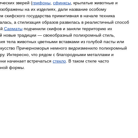
ических
зверей
(
грифоны
,
сфинксы
,
крылатые
животные
и
изображены
на
их
изделиях
,
дали
название
особому
ом
скифского
государства
примитивная
в
начале
техника
алась
,
а
стилизация
образов
развилась
в
реалистичный
способ
ий
.
Сарматы
подчинили
скифов
и
заняли
территорию
их
й
новые
традиции
—
своеобразный
полихромный
стиль
,
ия
тела
животных
цветными
вставками
из
голубой
пасты
или
кусство
Причерноморья
немного
видоизменило
полихромный
ру
.
Интересно
,
что
рядом
с
благородными
металлами
и
ени
начинает
встречаться
стекло
.
В
таком
стиле
часто
зной
формы
.