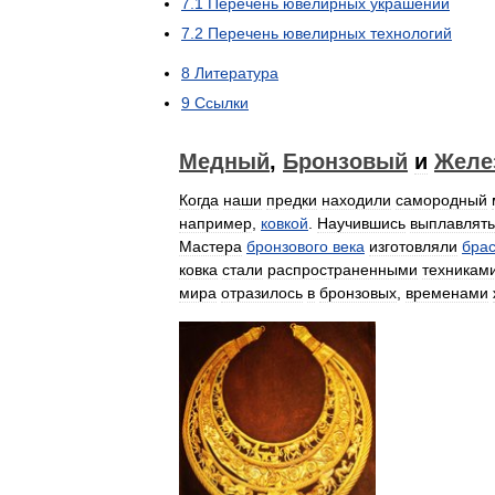
7
.
1
Перечень
ювелирных
украшений
7
.
2
Перечень
ювелирных
технологий
8
Литература
9
Ссылки
Медный
,
Бронзовый
и
Желе
Когда
наши
предки
находили
самородный
например
,
ковкой
.
Научившись
выплавлять
Мастера
бронзового
века
изготовляли
бра
ковка
стали
распространенными
техникам
мира
отразилось
в
бронзовых
,
временами