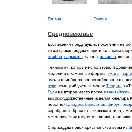
Гривна
Гривна
Средневековье
Достижения
предыдущих
поколений
не
ис
то
же
время
,
рядом
с
оригинальными
фор
скифов
,
сарматов
,
гуннов
,
эллинов
,
кельто
Техниками
,
которые
использовали
древни
модели
и
в
каменные
формы
,
эмаль
,
черн
эмали
приобрела
непревзойденное
в
наш
веке
немецкий
учёный
монах
Теофил
в
«
Т
Руси
на
второе
место
после
византийских
.
высокохудожественные
изделия
ювелира
перстней
,
диадем
,
браслетов
,
фибул
,
ожер
серебряные
браслеты
киевского
типа
,
эма
металлических
амулетов:
ложки
,
топорики
С
приходом
новой
христианской
веры
из
В