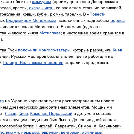
,
часто
обшитые
жемчугом
(
преимущественно
Днепровского
осуда
,
кресты
,
оклады
икон
,
со
временем
ставшие
реликвией
,
требления:
ковши
,
кубки
,
рюмки
,
тарелки
.
В
«
Повести
ых
Владимиром
Мономахом
позолоченных
надгробьях
Бориса
а
является
оклад
Мстиславого
Евангелия
(
сделан
в
тва
киевского
князя
Мстислава
;
в
настоящее
время
хранится
в
я
).
тва
Руси
положили
монголо
-
татары
,
которые
разрушили
Киев
ения
.
Русских
мастеров
брали
в
плен
,
где
те
работали
на
В
Галицко
-
Волынском
княжестве
старались
продолжать
та
на
Украине
характеризуется
распространением
нового
нием
древнерусских
декоративных
элементов
.
Мощными
ся
Львов
,
Киев
,
Каменец
-
Подольский
и
др
.
уже
в
составе
ремя
ведущим
среди
них
был
Львов
.
До
наших
дней
дошли
золотообработки:
Николай
,
Лаврентий
,
Симон
,
А
.
Касьянович
,
поляками
,
немцами
,
евреями
,
венграми
,
армянами
,