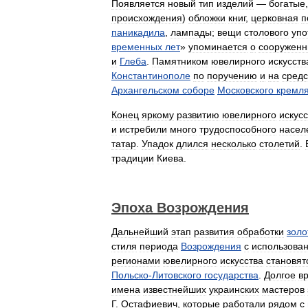
Появляется
новый
тип
изделий
—
богатые
происхождения
)
обложки
книг
,
церковная
п
паникадила
,
лампады
;
вещи
столового
упо
временных
лет
»
упоминается
о
сооруженн
и
Глеба
.
Памятником
ювелирного
искусств
Константинополе
по
поручению
и
на
средс
Архангельском
соборе
Московского
кремл
Конец
яркому
развитию
ювелирного
искусс
и
истребили
много
трудоспособного
насел
татар
.
Упадок
длился
несколько
столетий
.
традиции
Киева
.
Эпоха
Возрождения
Дальнейший
этап
развития
обработки
золо
стиля
периода
Возрождения
с
использова
регионами
ювелирного
искусства
становят
Польско
-
Литовского
государства
.
Долгое
в
имена
известнейших
украинских
мастеров
Г
.
Остафиевич
,
которые
работали
рядом
с