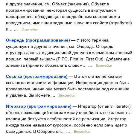
и другие значения, см. Объект (значения). Объект в
программировании некоторая сущность в виртуальном
пространстве, обладающая определённым состоянием и
поведением, имеющая заданные значения свойств (атрибутов)
и… …
Википедия
Очередь (программирование)
— У этого термина
существуют и другие значения, см. Очередь. Очередь
структура данных с дисциплиной доступа к элементам «первый
пришёл первый вышел» (FIFO, First In First Out). Добавление
элемента (принято обозначать словом… …
Википедия
Ссылка (программирование)
— В этой статье не хватает
ссылок на источники информации. Информация должна быть
проверяема, иначе она может быть поставлена под сомнение
и удалена. Вы можете …
Википедия
Итератор (программирование)
— Итератор (от англ. iterator)
объект, позволяющий программисту перебирать все элементы
коллекции без учёта особенностей её реализации. Итератор
иногда также называют курсором, особенно если речь идет о
базе данных. В Обероне он… …
Википедия