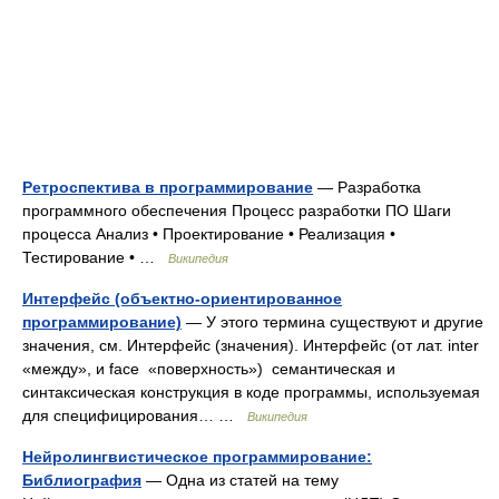
Ретроспектива в программирование
— Разработка
программного обеспечения Процесс разработки ПО Шаги
процесса Анализ • Проектирование • Реализация •
Тестирование • …
Википедия
Интерфейс (объектно-ориентированное
программирование)
— У этого термина существуют и другие
значения, см. Интерфейс (значения). Интерфейс (от лат. inter
«между», и face «поверхность») семантическая и
синтаксическая конструкция в коде программы, используемая
для специфицирования… …
Википедия
Нейролингвистическое программирование:
Библиография
— Одна из статей на тему