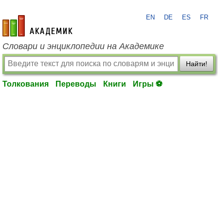
EN
DE
ES
FR
academic.ru
Словари и энциклопедии на Академике
Найти!
Толкования
Переводы
Книги
Игры ⚽