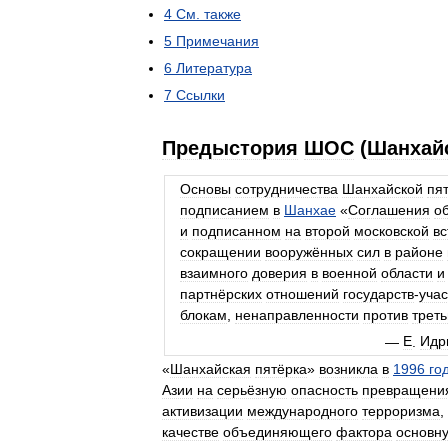
4
См
.
также
5
Примечания
6
Литература
7
Ссылки
Предыстория
ШОС
(
Шанхай
Основы
сотрудничества
Шанхайской
пя
подписанием
в
Шанхае
«
Соглашения
о
и
подписанном
на
второй
московской
вс
сокращении
вооружённых
сил
в
районе
взаимного
доверия
в
военной
области
и
партнёрских
отношений
государств
-
учас
блокам
,
ненаправленности
против
треть
—
Е
.
Идр
«
Шанхайская
пятёрка
»
возникла
в
1996
го
Азии
на
серьёзную
опасность
превращени
активизации
международного
терроризма
,
качестве
объединяющего
фактора
основн