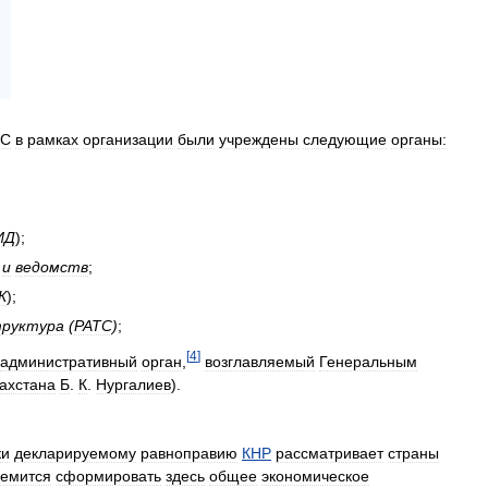
С
в
рамках
организации
были
учреждены
следующие
органы:
ИД
);
и
ведомств
;
К
);
руктура
(
РАТС
)
;
[
4
]
административный
орган
,
возглавляемый
Генеральным
ахстана
Б
.
К
.
Нургалиев
).
ки
декларируемому
равноправию
КНР
рассматривает
страны
ремится
сформировать
здесь
общее
экономическое