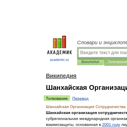
Словари и энциклоп
academic.ru
Википедия
Толкования
Википедия
Шанхайская Организац
Толкование
Перевод
Шанхайская
Организация
Сотрудничества
Шанхайская
организация
сотрудничест
субрегиональная
международная
организ
взаимозащиты
,
основанная
в
2001
году
ли