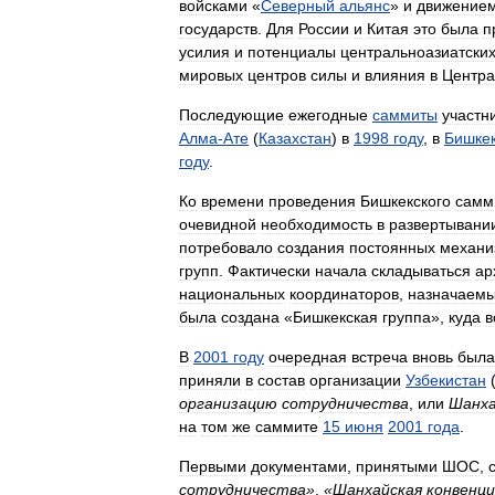
войсками
«
Северный
альянс
»
и
движение
государств
.
Для
России
и
Китая
это
была
п
усилия
и
потенциалы
центральноазиатски
мировых
центров
силы
и
влияния
в
Центра
Последующие
ежегодные
саммиты
участн
Алма
-
Ате
(
Казахстан
)
в
1998
году
,
в
Бишке
году
.
Ко
времени
проведения
Бишкекского
самм
очевидной
необходимость
в
развертывани
потребовало
создания
постоянных
механи
групп
.
Фактически
начала
складываться
ар
национальных
координаторов
,
назначаем
была
создана
«
Бишкекская
группа
»,
куда
в
В
2001
году
очередная
встреча
вновь
была
приняли
в
состав
организации
Узбекистан
организацию
сотрудничества
,
или
Шанха
на
том
же
саммите
15
июня
2001
года
.
Первыми
документами
,
принятыми
ШОС
,
сотрудничества
»
,
«
Шанхайская
конвенци