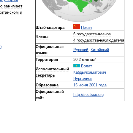
ую
занимает
китайском
и
Штаб
-
квартира
Пекин
6
государств
-
членов
Члены
4
государства
-
наблюдателя
а
)
Официальные
Русский
,
Китайский
языки
Территория
30
,
2
млн
км
²
Болат
Исполнительный
Кабдылхамитович
секретарь
Нургалиев
Образована
15
июня
2001
года
Официальный
http:
//
sectsco
.
org
сайт