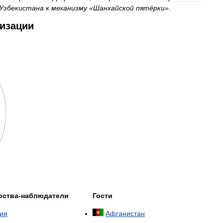
Узбекистана
к
механизму
«
Шанхайской
пятёрки
»
.
низации
рства
-
наблюдатели
Гости
ия
Афганистан