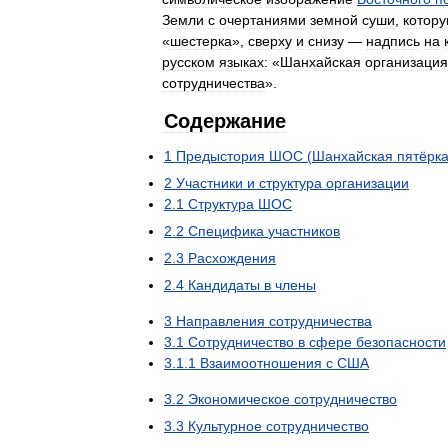
Земли
с
очертаниями
земной
суши
,
котор
«
шестерка
»,
сверху
и
снизу
—
надпись
на
русском
языках:
«
Шанхайская
организация
сотрудничества
».
Содержание
1
Предыстория
ШОС
(
Шанхайская
пятёрк
2
Участники
и
структура
организации
2
.
1
Структура
ШОС
2
.
2
Специфика
участников
2
.
3
Расхождения
2
.
4
Кандидаты
в
члены
3
Направления
сотрудничества
3
.
1
Сотрудничество
в
сфере
безопасности
3
.
1
.
1
Взаимоотношения
с
США
3
.
2
Экономическое
сотрудничество
3
.
3
Культурное
сотрудничество