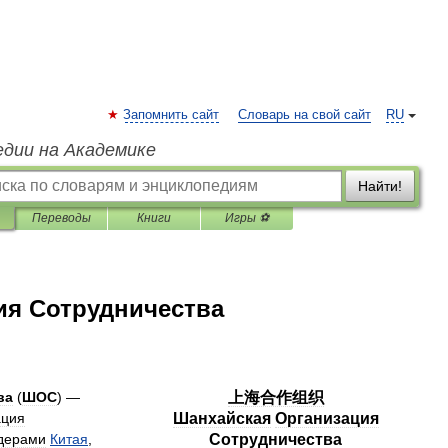
Запомнить сайт
Словарь на свой сайт
RU
едии на Академике
Найти!
Переводы
Книги
Игры ⚽
ия Сотрудничества
ва
(
ШОС
) —
上海合作组织
ация
Шанхайская
Организация
дерами
Китая
,
Сотрудничества