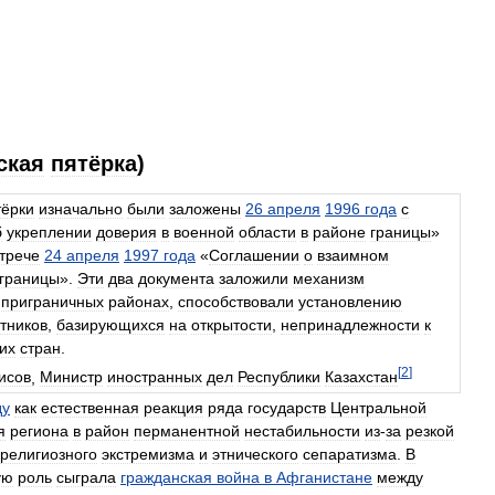
ская
пятёрка
)
тёрки
изначально
были
заложены
26
апреля
1996
года
с
б
укреплении
доверия
в
военной
области
в
районе
границы
»
трече
24
апреля
1997
года
«
Соглашении
о
взаимном
границы
».
Эти
два
документа
заложили
механизм
приграничных
районах
,
способствовали
установлению
тников
,
базирующихся
на
открытости
,
непринадлежности
к
их
стран
.
[
2
]
исов
,
Министр
иностранных
дел
Республики
Казахстан
ду
как
естественная
реакция
ряда
государств
Центральной
я
региона
в
район
перманентной
нестабильности
из
-
за
резкой
религиозного
экстремизма
и
этнического
сепаратизма
.
В
ую
роль
сыграла
гражданская
война
в
Афганистане
между