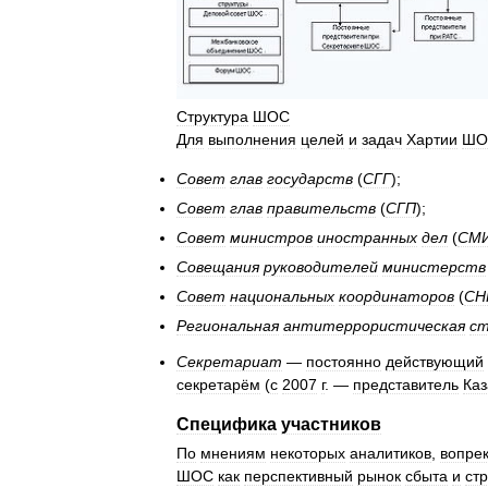
Структура
ШОС
Для
выполнения
целей
и
задач
Хартии
ШО
Совет
глав
государств
(
СГГ
);
Совет
глав
правительств
(
СГП
);
Совет
министров
иностранных
дел
(
СМ
Совещания
руководителей
министерств
Совет
национальных
координаторов
(
СН
Региональная
антитеррористическая
ст
Секретариат
—
постоянно
действующий
секретарём
(
с
2007
г
. —
представитель
Каз
Специфика
участников
По
мнениям
некоторых
аналитиков
,
вопре
ШОС
как
перспективный
рынок
сбыта
и
ст