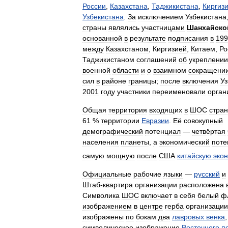
России
,
Казахстана
,
Таджикистана
,
Киргиз
Узбекистана
.
За
исключением
Узбекистана
страны
являлись
участницами
Шанхайско
основанной
в
результате
подписания
в
199
между
Казахстаном
,
Киргизией
,
Китаем
,
Ро
Таджикистаном
соглашений
об
укреплении
военной
области
и
о
взаимном
сокращени
сил
в
районе
границы
;
после
включения
Уз
2001
году
участники
переименовали
орган
Общая
территория
входящих
в
ШОС
стран
61
%
территории
Евразии
.
Её
совокупный
демографический
потенциал
—
четвёртая
населения
планеты
,
а
экономический
поте
самую
мощную
после
США
китайскую
эко
Официальные
рабочие
языки
—
русский
и
Штаб
-
квартира
организации
расположена
Символика
ШОС
включает
в
себя
белый
ф
изображением
в
центре
герба
организации
изображены
по
бокам
два
лавровых
венка
символическое
изображение
Восточного
п