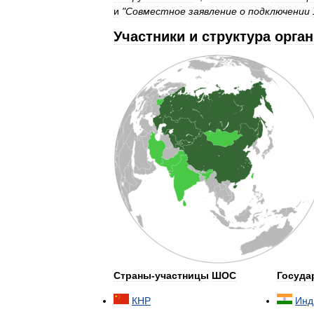
и
"
Совместное
заявление
о
подключении
Участники
и
структура
орга
Страны
-
участницы
ШОС
Госуда
КНР
Инд