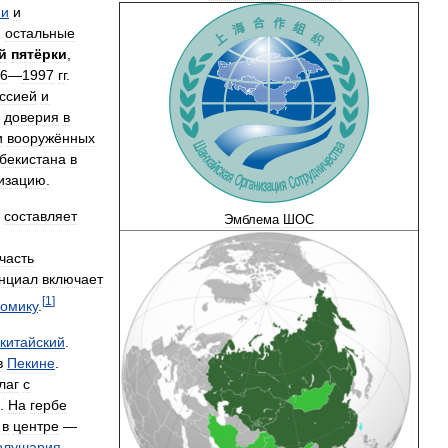
ии
и
,
остальные
й
пятёрки
,
6
—
1997
гг
.
ссией
и
доверия
в
и
вооружённых
бекистана
в
изацию
.
составляет
Эмблема
ШОС
часть
нциал
включает
[
1
]
номику
.
китайский
.
в
Пекине
.
лаг
с
.
На
гербе
,
в
центре
—
олушария