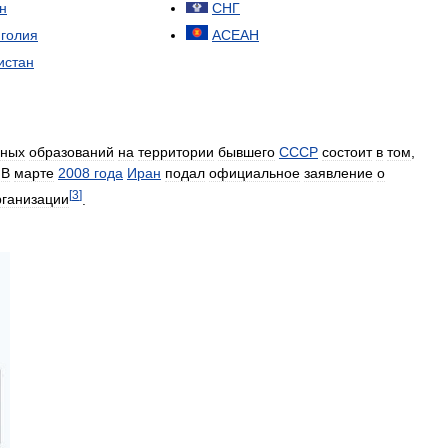
н
СНГ
голия
АСЕАН
истан
ьных
образований
на
территории
бывшего
СССР
состоит
в
том
,
.
В
марте
2008
года
Иран
подал
официальное
заявление
о
[
3
]
рганизации
.