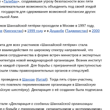
м
«
Талибан
»,
создававшая
угрозу
безопасности
всех
пяти
ривлекательная
возможность
объединить
под
своей
эгидой
х
государств
для
сдерживания
возможной
экспансии
других
льной
Азии
.
иков
Шанхайской
пятёрки
проходили
в
Москве
в
1997
году
,
ке
(
Киргизстан
)
в
1999
году
и
в
Душанбе
(
Таджикистан
)
в
2000
ита
для
всех
участников
«
Шанхайской
пятёрки
»
стала
и
взаимодействия
по
широкому
спектру
направлений
,
что
змов
сотрудничества
в
форме
встреч
министров
и
экспертных
хитектура
новой
международной
организации
.
Возник
институт
ых
каждой
страной
.
Для
борьбы
с
приграничной
преступностью
ошли
главы
правоохранительных
органов
и
спецслужб
.
проведена
в
Шанхае
(
Китай
).
Тогда
пять
стран
-
участниц
(
что
повлекло
переименование
организации
в
Шанхайскую
йскую
шестёрку
).
Декларация
о
её
создании
была
подписана
стали
«
Декларация
о
создании
Шанхайской
организации
я
о
борьбе
с
терроризмом
,
сепаратизмом
и
экстремизмом
»