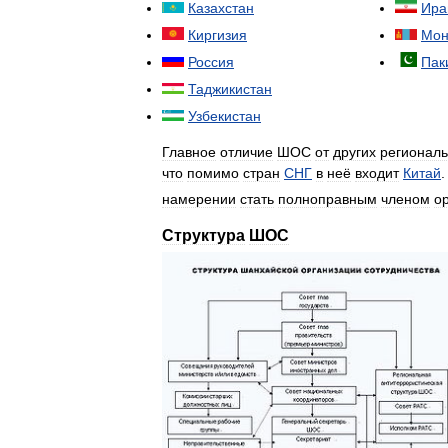
Казахстан
Ира
Киргизия
Мон
Россия
Пак
Таджикистан
Узбекистан
Главное
отличие
ШОС
от
других
регионал
что
помимо
стран
СНГ
в
неё
входит
Китай
намерении
стать
полноправным
членом
о
Структура
ШОС