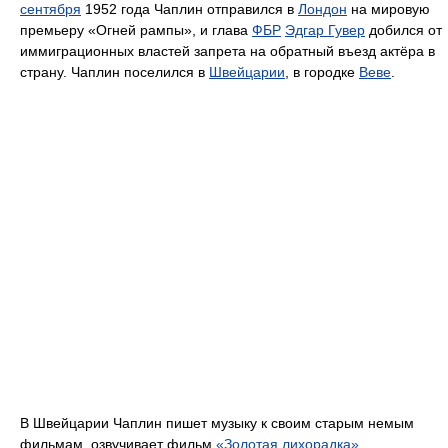
сентября
1952 года Чаплин отправился в
Лондон
на мировую
премьеру «Огней рампы», и глава
ФБР
Эдгар Гувер
добился от
иммиграционных властей запрета на обратный въезд актёра в
страну. Чаплин поселился в
Швейцарии
, в городке
Веве
.
В Швейцарии Чаплин пишет музыку к своим старым немым
фильмам, озвучивает фильм
«Золотая лихорадка»
.