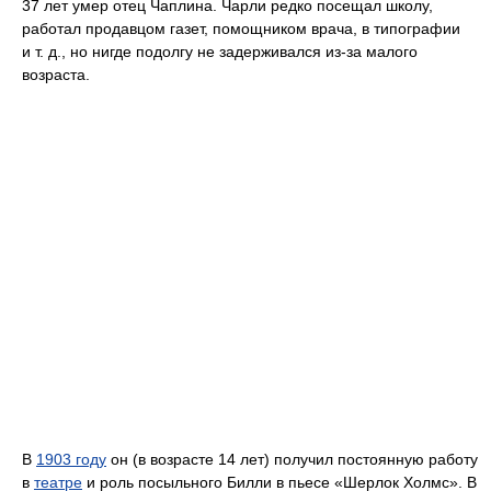
37 лет умер отец Чаплина. Чарли редко посещал школу,
работал продавцом газет, помощником врача, в типографии
и т. д., но нигде подолгу не задерживался из-за малого
возраста.
В
1903 году
он (в возрасте 14 лет) получил постоянную работу
в
театре
и роль посыльного Билли в пьесе «Шерлок Холмс». В