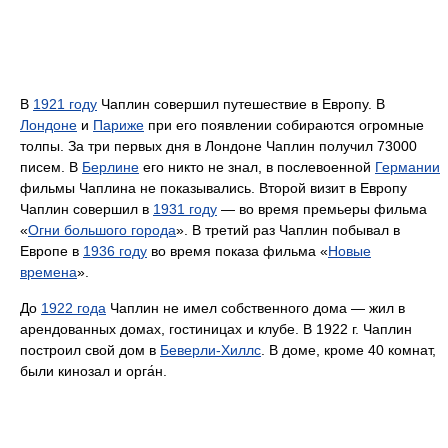
В
1921 году
Чаплин совершил путешествие в Европу. В
Лондоне
и
Париже
при его появлении собираются огромные
толпы. За три первых дня в Лондоне Чаплин получил 73000
писем. В
Берлине
его никто не знал, в послевоенной
Германии
фильмы Чаплина не показывались. Второй визит в Европу
Чаплин совершил в
1931 году
— во время премьеры фильма
«
Огни большого города
». В третий раз Чаплин побывал в
Европе в
1936 году
во время показа фильма «
Новые
времена
».
До
1922 года
Чаплин не имел собственного дома — жил в
арендованных домах, гостиницах и клубе. В 1922 г. Чаплин
построил свой дом в
Беверли-Хиллс
. В доме, кроме 40 комнат,
были кинозал и орга́н.