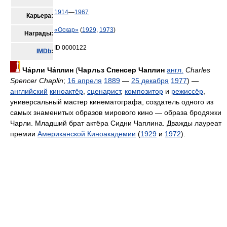
1914
—
1967
Карьера:
«Оскар»
(
1929
,
1973
)
Награды:
ID 0000122
IMDb
:
Ча́рли Ча́плин
(
Чарльз Спенсер Чаплин
англ.
Charles
Spencer Chaplin
;
16 апреля
1889
—
25 декабря
1977
) —
английский
киноактёр
,
сценарист
,
композитор
и
режиссёр
,
универсальный мастер кинематографа, создатель одного из
самых знаменитых образов мирового кино — образа бродяжки
Чарли. Младший брат актёра Сидни Чаплина. Дважды лауреат
премии
Американской Киноакадемии
(
1929
и
1972
).