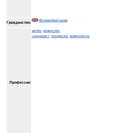
Великобритания
Гражданство:
актёр
,
режиссёр
,
сценарист
,
продюсер
,
композитор
Профессия: