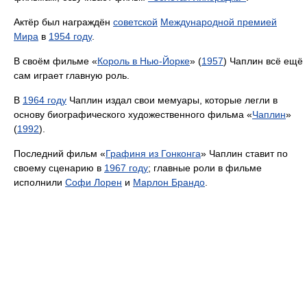
Актёр был награждён
советской
Международной премией
Мира
в
1954 году
.
В своём фильме «
Король в Нью-Йорке
» (
1957
) Чаплин всё ещё
сам играет главную роль.
В
1964 году
Чаплин издал свои мемуары, которые легли в
основу биографического художественного фильма «
Чаплин
»
(
1992
).
Последний фильм «
Графиня из Гонконга
» Чаплин ставит по
своему сценарию в
1967 году
; главные роли в фильме
исполнили
Софи Лорен
и
Марлон Брандо
.