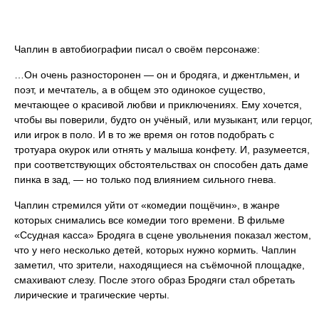
Чаплин в автобиографии писал о своём персонаже:
…Он очень разносторонен — он и бродяга, и джентльмен, и
поэт, и мечтатель, а в общем это одинокое существо,
мечтающее о красивой любви и приключениях. Ему хочется,
чтобы вы поверили, будто он учёный, или музыкант, или герцог,
или игрок в поло. И в то же время он готов подобрать с
тротуара окурок или отнять у малыша конфету. И, разумеется,
при соответствующих обстоятельствах он способен дать даме
пинка в зад, — но только под влиянием сильного гнева.
Чаплин стремился уйти от «комедии пощёчин», в жанре
которых снимались все комедии того времени. В фильме
«Ссудная касса» Бродяга в сцене увольнения показал жестом,
что у него несколько детей, которых нужно кормить. Чаплин
заметил, что зрители, находящиеся на съёмочной площадке,
смахивают слезу. После этого образ Бродяги стал обретать
лирические и трагические черты.