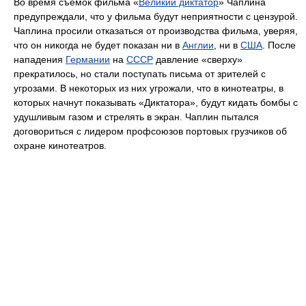
Во время съёмок фильма «
Великий диктатор
» Чаплина
предупреждали, что у фильма будут неприятности с цензурой.
Чаплина просили отказаться от производства фильма, уверяя,
что он никогда не будет показан ни в
Англии
, ни в
США
. После
нападения
Германии
на
СССР
давление «сверху»
прекратилось, но стали поступать письма от зрителей с
угрозами. В некоторых из них угрожали, что в кинотеатры, в
которых начнут показывать «Диктатора», будут кидать бомбы с
удушливым газом и стрелять в экран. Чаплин пытался
договориться с лидером профсоюзов портовых грузчиков об
охране кинотеатров.