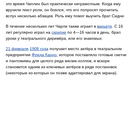
это время Чаплин был практически неграмотным. Когда ему
вручили текст роли, он боялся, что его попросят прочитать
вслух несколько абзацев. Роль ему помог выучить брат Сидни.
В течение нескольких лет Чарли также играет в
варьете
. С 16
лет регулярно играл на
скрипке
по 4—16 часов в день, брал
уроки у театрального дирижёра, или его знакомых.
21 февраля
1908 года
получает место актёра в театральном
предприятии
Фреда Карно
, которое поставляло готовые скетчи
и пантомимы для целого ряда мюзик-холлов, и вскоре
становится одним из ключевых актёров в ряде постановок
(некоторые из которых он позже адаптировал для экрана).