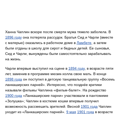
Ханна Чаплин вскоре после смерти мужа тяжело заболела. В
1896 году
она потеряла рассудок. Братья Сид и Чарли (вместе
с матерью) оказались в работном доме в
Ламбете
, а затем
были отданы в школу для сирот и бедных детей. Ее сыновья,
Сид и Чарли, вынуждены были самостоятельно зарабатывать
на жизнь.
Чарли впервые выступил на сцене в
1894 году
, в возрасте пяти
лет, заменив в программе мюзик-холла свою мать. В конце
1898 года
он поступил в детскую танцевальную группу «Восемь
ланкаширских парней». Интересно, что поздне́е критики
называли фильмы Чаплина «фильм-балет». На рождество
1900 года
«Ланкаширские парни» участвовали в пантомиме
«Золушка»; Чаплин в костюме кошки впервые получил
возможность рассмешить зрителей. Весной
1901 года
Чаплин
уходит из «Ланкаширских парней».
9 мая
1901 года
в возрасте