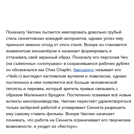
Поначалу Чаплин пытается имитировать довольно грубый
стиль сеннетовских комедий-экспромтов, однако успех ему
приносит именно отход от этого стиля. Вскоре он становится
знаменитым киноактёром и начинает формировать и
оттачивать свой экранный образ. Поначалу его персонаж Чез
(на съёмочных «хлопушках» в сохранившихся рабочих дублях
он обозначался как Chas Chaplin,
Авенариус
называет его
«Чейс») выглядел нагловатым жуликом и ловеласом, однако
постепенно в нём появляется всё больше человеческой
теплоты и лиризма, который зритель привык связывать с
образом Маленького Бродяги. Постепенно осваивая всё новые
аспекты кинопроизводства, Чаплин перестаёт удовлетворяться
только актёрской работой и уговаривает Сеннета разрешить
ему самому ставить фильмы. Вскоре Чаплин начинает
понимать, что работа на Сеннета ограничивает его творческие
возможности, и уходит из «Кистоун».