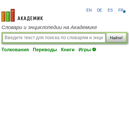
EN
DE
ES
FR
academic.ru
Словари и энциклопедии на Академике
Найти!
Толкования
Переводы
Книги
Игры ⚽