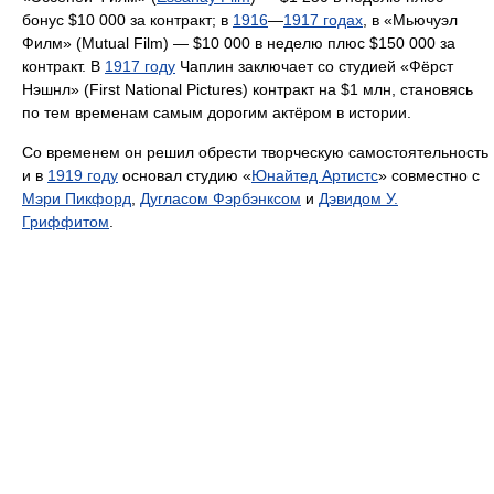
бонус $10 000 за контракт; в
1916
—
1917 годах
, в «Мьючуэл
Филм» (Mutual Film) — $10 000 в неделю плюс $150 000 за
контракт. В
1917 году
Чаплин заключает со студией «Фёрст
Нэшнл» (First National Pictures) контракт на $1 млн, становясь
по тем временам самым дорогим актёром в истории.
Со временем он решил обрести творческую самостоятельность
и в
1919 году
основал студию «
Юнайтед Артистс
» совместно с
Мэри Пикфорд
,
Дугласом Фэрбэнксом
и
Дэвидом У.
Гриффитом
.