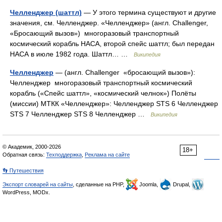
Челленджер (шаттл)
— У этого термина существуют и другие
значения, см. Челленджер. «Челленджер» (англ. Challenger,
«Бросающий вызов») многоразовый транспортный
космический корабль НАСА, второй спейс шаттл; был передан
НАСА в июле 1982 года. Шаттл… …
Википедия
Челленджер
— (англ. Challenger «бросающий вызов»):
Челленджер многоразовый транспортный космический
корабль («Спейс шаттл», «космический челнок») Полёты
(миссии) МТКК «Челленджер»: Челленджер STS 6 Челленджер
STS 7 Челленджер STS 8 Челленджер …
Википедия
© Академик, 2000-2026
18+
Обратная связь:
Техподдержка
,
Реклама на сайте
👣 Путешествия
Экспорт словарей на сайты
, сделанные на PHP,
Joomla,
Drupal,
WordPress, MODx.