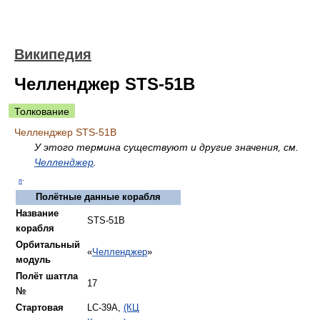
Википедия
Челленджер STS-51B
Толкование
Челленджер STS-51B
У этого термина существуют и другие значения, см.
Челленджер
.
п
·
Полётные данные корабля
Название
STS-51B
корабля
Орбитальный
«
Челленджер
»
модуль
Полёт шаттла
17
№
Стартовая
LC-39A,
(КЦ