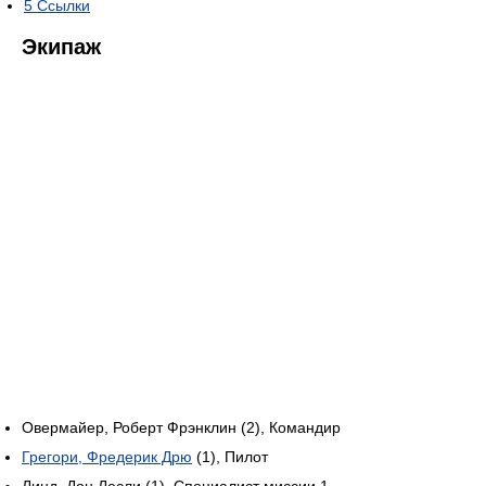
5
Ссылки
Экипаж
Овермайер, Роберт Фрэнклин (2), Командир
Грегори, Фредерик Дрю
(1), Пилот