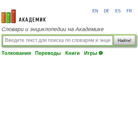
EN
DE
ES
FR
academic.ru
Словари и энциклопедии на Академике
Найти!
Толкования
Переводы
Книги
Игры ⚽