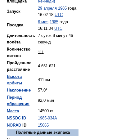
площадка
Кеннеди)
29 апреля
1985
года
Запуск
16:02:18
UTC
6 мая
1985
года
Посадка
16:11:04
UTC
Длительность
7 суток 8 минут 46
полёта
секунд
Количество
111
витков
Пройденное
4.651.621
расстояние
Высота
411 км
орбиты
Наклонение
57,0°
Период
92,0 мин
обращения
Масса
14500 кг
NSSDC ID
1985-034A
NORAD
ID
15665
Полётные данные экипажа