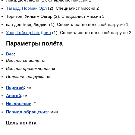
Линд, Дон Лесли (1), Специалист миссии 1
Тагард, Норман Эрл
(2), Специалист миссии 2
Торнтон, Уильям Эдгар (2), Специалист миссии 3
ван ден Берг, Людвиг (1), Специалист по полезной нагрузке 1
Уэнг, Тейлор Ган-Джин
(1), Специалист по полезной нагрузке 2
Параметры полёта
Вес
:
Вес при старте:
кг
Вес при приземлении:
кг
Полезная нагрузка:
кг
Перигей
:
км
Апогей
:
км
Наклонение
:
°
Период обращения
:
мин
Цель полёта