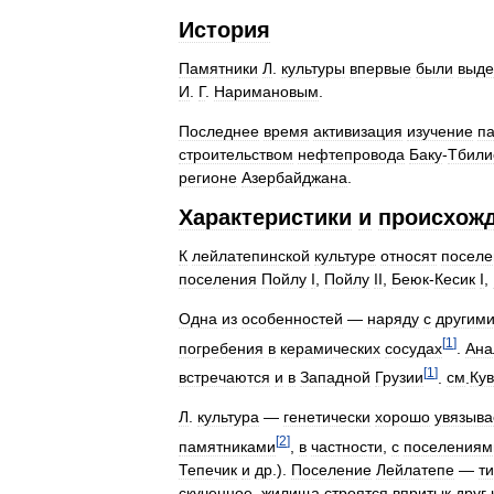
История
Памятники
Л
.
культуры
впервые
были
выд
И
.
Г
.
Наримановым
.
Последнее
время
активизация
изучение
п
строительством
нефтепровода
Баку
-
Тбили
регионе
Азербайджана
.
Характеристики
и
происхож
К
лейлатепинской
культуре
относят
поселе
поселения
Пойлу
I
,
Пойлу
II
,
Беюк
-
Кесик
I
,
Одна
из
особенностей
—
наряду
с
другим
[
1
]
погребения
в
керамических
сосудах
.
Ана
[
1
]
встречаются
и
в
Западной
Грузии
.
см
.
Ку
Л
.
культура
—
генетически
хорошо
увязыва
[
2
]
памятниками
,
в
частности
,
с
поселениям
Тепечик
и
др
.).
Поселение
Лейлатепе
—
т
скученное
,
жилища
строятся
впритык
друг