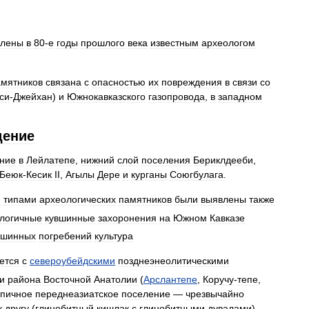
елены
в
80
-
е
годы
прошлого
века
известным
археологом
амятников
связана
с
опасностью
их
повреждения
в
связи
со
си
-
Джейхан
)
и
Южнокавказского
газопровода
,
в
западном
дение
ние
в
Лейлатепе
,
нижний
слой
поселения
Бериклдееби
,
Беюк
-
Кесик
II
,
Агылы
Дере
и
курганы
Союгбулага
.
и
типами
археологических
памятников
были
выявлены
также
логичные
кувшинные
захоронения
на
Южном
Кавказе
вшинных
погребений
культура
ется
с
североубейдскими
позднеэнеолитическими
и
района
Восточной
Анатолии
(
Арслантепе
,
Коручу
-
тепе
,
ипичное
переднеазиатское
поселение
—
чрезвычайно
к
другу
(
глинобитный
кишлак
с
глинобитными
дувалами
).