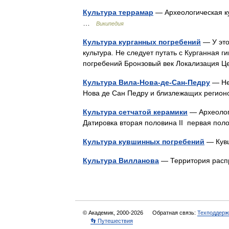
Культура террамар
— Археологическая ку
…
Википедия
Культура курганных погребений
— У это
культура. Не следует путать с Курганная г
погребений Бронзовый век Локализация 
Культура Вила-Нова-де-Сан-Педру
— Не 
Нова де Сан Педру и близлежащих регионо
Культура сетчатой керамики
— Археологи
Датировка вторая половина II первая пол
Культура кувшинных погребений
— Кувш
Культура Вилланова
— Территория распр
© Академик, 2000-2026
Обратная связь:
Техподдерж
👣 Путешествия