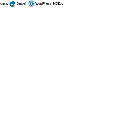
omla,
Drupal,
WordPress, MODx.