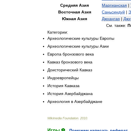
Средняя
Азия
Маргианская
|
Восточная
Азия
Саньсиндуй
|
Э
Южная
Азия
Джхангар
|
Джх
См
.
также:
П
Категории:
Археологические
культуры
Европы
Археологические
культуры
Азии
Европа
бронзового
века
Кавказ
бронзового
века
Доисторический
Кавказ
Индоевропейцы
История
Кавказа
История
Азербайджана
Археология
в
Азербайджане
Wikimedia
Foundation
.
2010
.
Игры ⚽
Поможем написать реферат