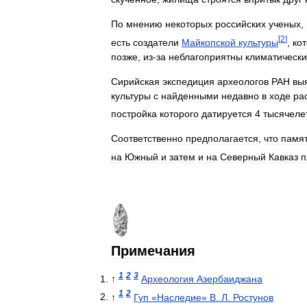
По
мнению
некоторых
российских
ученых
,
[
2
]
есть
создатели
Майкопской
культуры
,
ко
позже
,
из
-
за
неблагоприятны
климатически
Сирийская
экспедиция
археологов
РАН
вы
культуры
с
найденными
недавно
в
ходе
ра
постройка
которого
датируется
4
тысячеле
Соответственно
предполагается
,
что
памя
на
Южный
и
затем
и
на
Северный
Кавказ
п
Примечания
1
2
3
↑
Археология
Азербаиджана
1
2
↑
Гуп
«
Наследие
»
В
.
Л
.
Ростунов