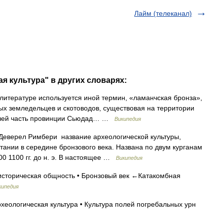
Лайм (телеканал)
я культура" в других словарях:
литературе используется иной термин, «ламанчская бронза»,
х земледельцев и скотоводов, существовая на территории
авшей часть провинции Сьюдад… …
Википедия
Деверел Римбери название археологической культуры,
ании в середине бронзового века. Названа по двум курганам
00 1100 гг. до н. э. В настоящее …
Википедия
историческая общность • Бронзовый век ←Катакомбная
кипедия
еологическая культура • Культура полей погребальных урн