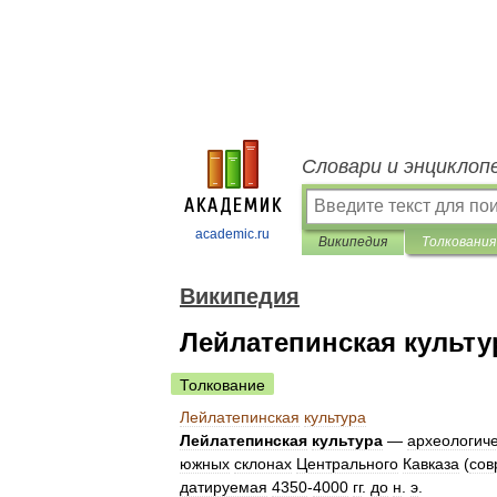
Словари и энциклоп
academic.ru
Википедия
Толкования
Википедия
Лейлатепинская культу
Толкование
Лейлатепинская
культура
Лейлатепинская
культура
—
археологич
южных
склонах
Центрального
Кавказа
(
сов
датируемая
4350
-
4000
гг
.
до
н
.
э
.