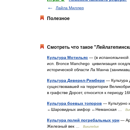
Лайла Миллер
Полезное
Смотреть что такое "Лейлатепинска
Культура Мотильяс
— (в испаноязычной 
исп. Bronce Manchego цивилизация оседлы
исторической области Ла Манча (заним
Культура Деверел-Римбери
— Культура 
существовавшей на территории Великобрит
в графстве Дорсет, относится к периоду 16
Культура боевых топоров
— Культурно 
←Шаровидных амфор ←Неманская …
Ви
Культура полей погребальных урн
— Арх
Железный век …
Википедия