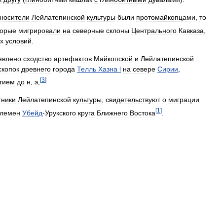
носители
Лейлатепинской
культуры
были
протомайкопцами
,
то
торые
мигрировали
на
северные
склоны
Центрального
Кавказа
,
х
условий
.
явлено
сходство
артефактов
Майкопской
и
Лейлатепинской
скопок
древнего
города
Телль
Хазна
l
на
севере
Сирии
,
[
3
]
тием
до
н
.
э
.
тники
Лейлатепинской
культуры
,
свидетельствуют
о
миграции
[
1
]
лемен
Убейд
-
Урукского
круга
Ближнего
Востока
.