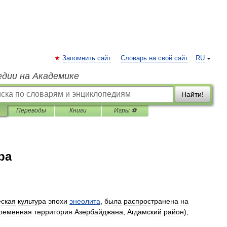
Запомнить сайт
Словарь на свой сайт
RU
едии на Академике
Найти!
Переводы
Книги
Игры ⚽
ра
еская
культура
эпохи
энеолита
,
была
распространена
на
ременная
территория
Азербайджана
,
Агдамский
район
),