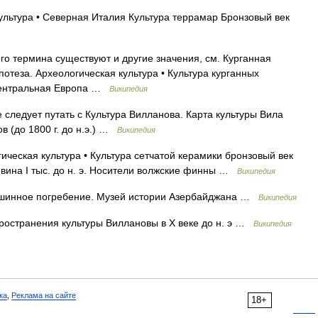
льтура • Северная Италия Культура террамар Бронзовый век
го термина существуют и другие значения, см. Курганная
ипотеза. Археологическая культура • Культура курганных
Центральная Европа …
Википедия
следует путать с Культура Вилланова. Карта культуры Вила
в (до 1800 г. до н.э.) …
Википедия
ческая культура • Культура сетчатой керамики бронзовый век
овина I тыс. до н. э. Носители волжские финны …
Википедия
инное погребение. Музей истории Азербайджана …
Википедия
остранения культуры Виллановы в X веке до н. э …
Википедия
ка
,
Реклама на сайте
18+