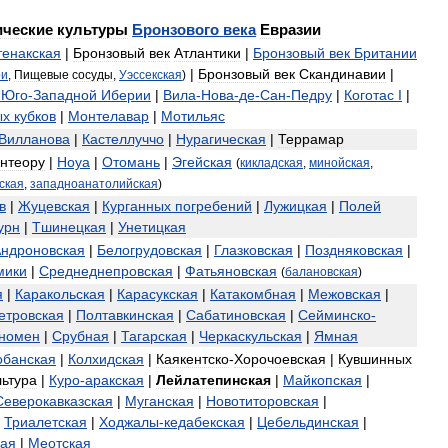
ические
культуры
Бронзового
века
Евразии
тенакская
|
Бронзовый
век
Атлантики
|
Бронзовый
век
Британии
|
Бронзовый
век
Скандинавии
|
ри
,
Пищевые
сосуды
,
Уэссекская
)
Юго
-
Западной
Иберии
|
Вила
-
Нова
-
де
-
Сан
-
Педру
|
Коготас
I
|
ых
кубков
|
Монтелавар
|
Мотильяс
Вилланова
|
Кастеллуччо
|
Нурагическая
|
Террамар
нтеору
|
Ноуа
|
Отомань
|
Эгейская
(
кикладская
,
минойская
,
ская
,
западноанатолийская
)
в
|
Жуцевская
|
Курганных
погребений
|
Лужицкая
|
Полей
урн
|
Тшинецкая
|
Унетицкая
ндроновская
|
Белогрудовская
|
Глазковская
|
Поздняковская
|
мики
|
Среднеднепровская
|
Фатьяновская
(
балановская
)
я
|
Каракольская
|
Карасукская
|
Катакомбная
|
Межовская
|
етровская
|
Полтавкинская
|
Сабатиновская
|
Сейминско
-
номен
|
Срубная
|
Тагарская
|
Черкаскульская
|
Ямная
обанская
|
Колхидская
|
Каякентско
-
Хорочоевская
|
Кувшинных
льтура
|
Куро
-
аракская
|
Лейлатепинская
|
Майкопская
|
Северокавказская
|
Муганская
|
Новотиторовская
|
|
Триалетская
|
Ходжалы
-
кедабекская
|
Цебельдинская
|
кая
|
Меотская