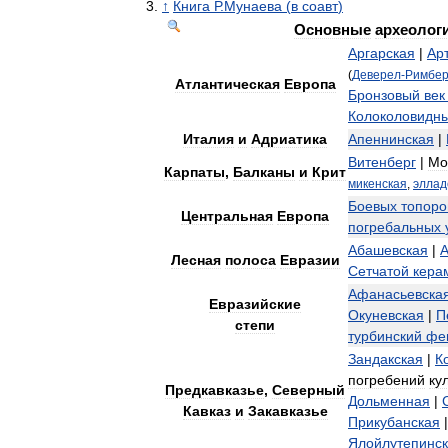
↑
Книга
Р
.
Мунаева
(
в
соавт
)
Основные
археолог
Аргарская
|
Ар
(
Деверел
-
Римбе
Атлантическая
Европа
Бронзовый
век
Колоколовидн
Италия
и
Адриатика
Апеннинская
|
Витенберг
|
Мо
Карпаты
,
Балканы
и
Крит
микенская
,
эллад
Боевых
топоро
Центральная
Европа
погребальных
Абашевская
|
А
Лесная
полоса
Евразии
Сетчатой
кера
Афанасьевска
Евразийские
Окуневская
|
П
степи
турбинский
фе
Зандакская
|
К
погребений
ку
Предкавказье
,
Северный
Дольменная
|
Кавказ
и
Закавказье
Прикубанская
Ялойлутепинс