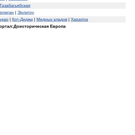
Тазабагьябская
рлиган
|
Эрлитоу
укар
|
Кот
-
Диджи
|
Медных
кладов
|
Хараппа
ортал:Доисторическая
Европа