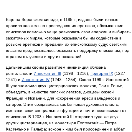
Еще на Веронском синоде, в 1185 г., изданы были точные
правила касательно преследования еретиков, обязывавшие
епископов возможно чаще ревизовать свои епархии и выбирать
зажиточных мирян, которые оказывали бы им содействие в
розыске еретиков и предании их епископскому суду; светским
властям предписывалось оказывать поддержку епископам, под
страхом отлучения и других наказаний.
Дальнейшим своим развитием инквизиция обязана
деятельности
Иннокентия III
(1198—1216),
Григория IX
(1227—
1241) и
Иннокентия IV
(1243—1254). Около 1199 г. Иннокентий
III уполномочил двух цистерцианских монахов, Гюи и Ренье,
объездить, в качестве папских легатов, диоцезы южной
Франции и Испании, для искоренения ереси вальденсов и
катаров. Этим создавалась как бы новая духовная власть,
имевшая свои специальные функции и почти независимая от
епископов. В 1203 г. Иннокентий III отправил туда же двух
других цистерианцев, из монастыря Fontevrault — Петра
Кастельно и Ральфа; вскоре к ним был присоединен и аббат