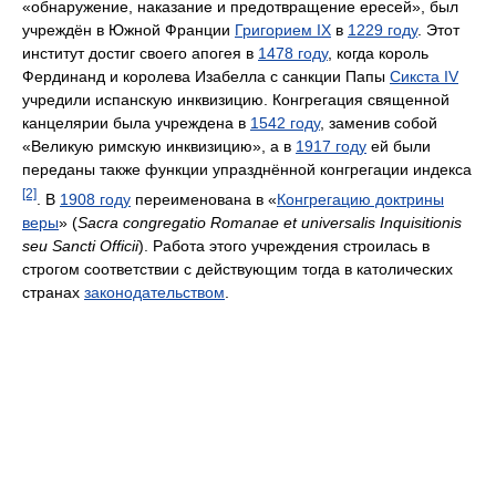
«обнаружение, наказание и предотвращение ересей», был
учреждён в Южной Франции
Григорием IX
в
1229 году
. Этот
институт достиг своего апогея в
1478 году
, когда король
Фердинанд и королева Изабелла с санкции Папы
Сикста IV
учредили испанскую инквизицию. Конгрегация священной
канцелярии была учреждена в
1542 году
, заменив собой
«Великую римскую инквизицию», а в
1917 году
ей были
переданы также функции упразднённой конгрегации индекса
[2]
. В
1908 году
переименована в «
Конгрегацию доктрины
веры
» (
Sacra congregatio Romanae et universalis Inquisitionis
seu Sancti Officii
). Работа этого учреждения строилась в
строгом соответствии с действующим тогда в католических
странах
законодательством
.