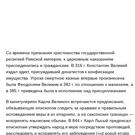
Со времени признания христианства государственной
религией Римской империи, к церковным наказаниям
присоединились и гражданские. В 316 г. Константин Великий
издал эдикт, присуждавший донатистов к конфискации
имущества. Угроза смертною казнью впервые произнесена
была Феодосием Великим в 382 г. по отношению к манихеям, а
в 385 г. приведена была в исполнение над присциллианами.
В капитуляриях Карла Великого встречаются предписания,
обязывающие епископов следить за нравами и правильным
исповеданием веры в их епархиях, а на саксонских границах —
искоренять языческие обычаи. В 844 г. Карл Лысый предписал
епископам утверждать народ в вере посредством проповедей,
расследовать и исправлять его заблуждения («ut populi errata