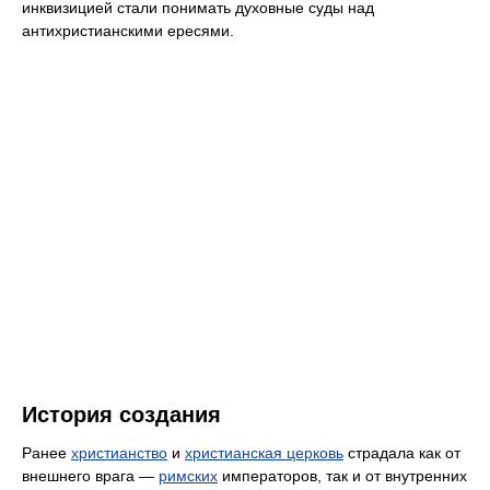
инквизицией стали понимать духовные суды над
антихристианскими ересями.
История создания
Ранее
христианство
и
христианская церковь
страдала как от
внешнего врага —
римских
императоров, так и от внутренних