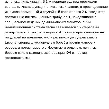
испанская инквизиция. В 1-м периоде суд над еретиками
составлял часть функций епископской власти, а преследование
их имело временный и случайный характер; во 2-м создаются
постоянные инквизиционные трибуналы, находящиеся в
специальном ведении доминиканских монахов; в З-м
инквизиционная система тесно связывается с интересами
монархической централизации в Испании и притязаниями ее
государей на политическую и религиозную супрематию в
Европе, сперва служа орудием борьбы против мавров и
евреев, а потом, вместе с Иезуитским орденом, являясь
боевою силою католической реакции XVI в. против
протестантизма.