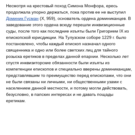
Несмотря на крестовый поход Симона Монфора, ересь
продолжала упорно держаться, пока против ее не выступил
Доминик Гусман
(X, 959), основатель ордена доминиканцев. В
заведование этого ордена всюду перешли инквизиционные
суды, после того как последние изъяты были Григорием IX из
епископской юрисдикции. На Тулузском соборе 1229 г. было
постановлено, чтобы каждый епископ назначал одного
священника и одно или более светских лиц для тайного
розыска еретиков в пределах данной епархии. Несколько лет
спустя инквизиторские обязанности были изъяты из
компетенции епископов и специально вверены доминиканцам,
представлявшим то преимущество перед епископами, что они
не были связаны ни личными, ни общественными узами с
населением данной местности, и потому могли действовать,
безусловно, в папских интересах и не давать пощады
еретикам.