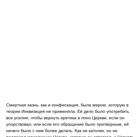
Смертная казнь, как и конфискация, была мерою, которую в
теории Инквизиция не применяла. Её дело было употребить
все усилия, чтобы вернуть еретика в лоно Церкви; если он
упорствовал, или если его обращение было притворным, ей
нечего было с ним более делать. Как не католик, он не
подлежал юрисдикции Церкви, которую он отвергал, и Церковь