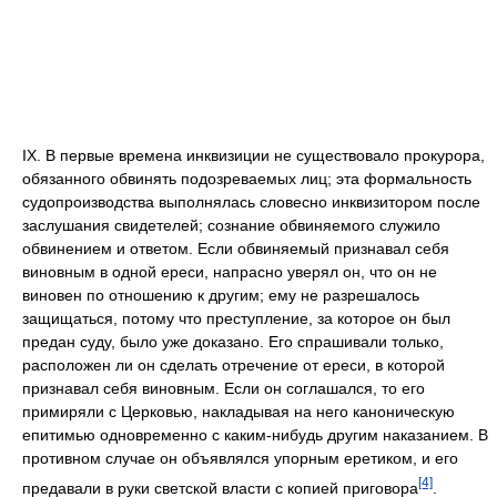
IX. В первые времена инквизиции не существовало прокурора,
обязанного обвинять подозреваемых лиц; эта формальность
судопроизводства выполнялась словесно инквизитором после
заслушания свидетелей; сознание обвиняемого служило
обвинением и ответом. Если обвиняемый признавал себя
виновным в одной ереси, напрасно уверял он, что он не
виновен по отношению к другим; ему не разрешалось
защищаться, потому что преступление, за которое он был
предан суду, было уже доказано. Его спрашивали только,
расположен ли он сделать отречение от ереси, в которой
признавал себя виновным. Если он соглашался, то его
примиряли с Церковью, накладывая на него каноническую
епитимью одновременно с каким-нибудь другим наказанием. В
противном случае он объявлялся упорным еретиком, и его
[4]
предавали в руки светской власти с копией приговора
.