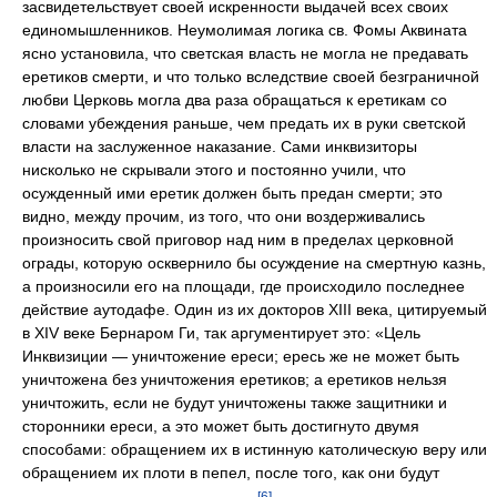
засвидетельствует своей искренности выдачей всех своих
единомышленников. Неумолимая логика св. Фомы Аквината
ясно установила, что светская власть не могла не предавать
еретиков смерти, и что только вследствие своей безграничной
любви Церковь могла два раза обращаться к еретикам со
словами убеждения раньше, чем предать их в руки светской
власти на заслуженное наказание. Сами инквизиторы
нисколько не скрывали этого и постоянно учили, что
осужденный ими еретик должен быть предан смерти; это
видно, между прочим, из того, что они воздерживались
произносить свой приговор над ним в пределах церковной
ограды, которую осквернило бы осуждение на смертную казнь,
а произносили его на площади, где происходило последнее
действие аутодафе. Один из их докторов XIII века, цитируемый
в XIV веке Бернаром Ги, так аргументирует это: «Цель
Инквизиции — уничтожение ереси; ересь же не может быть
уничтожена без уничтожения еретиков; а еретиков нельзя
уничтожить, если не будут уничтожены также защитники и
сторонники ереси, а это может быть достигнуто двумя
способами: обращением их в истинную католическую веру или
обращением их плоти в пепел, после того, как они будут
[6]