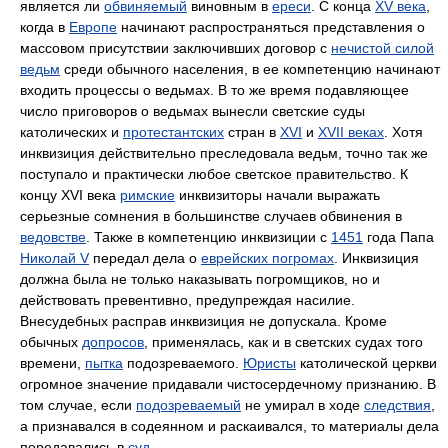
является ли
обвиняемый
виновным в
ереси
. С конца
XV века
,
когда в
Европе
начинают распространяться представления о
массовом присутствии заключивших договор с
нечистой силой
ведьм
среди обычного населения, в ее компетенцию начинают
входить процессы о ведьмах. В то же время подавляющее
число приговоров о ведьмах вынесли светские суды
католических и
протестантских
стран в
XVI
и
XVII веках
. Хотя
инквизиция действительно преследовала ведьм, точно так же
поступало и практически любое светское правительство. К
концу XVI века
римские
инквизиторы начали выражать
серьезные сомнения в большинстве случаев обвинения в
ведовстве
. Также в компетенцию инквизиции с
1451
года Папа
Николай V
передал дела о
еврейских погромах
. Инквизиция
должна была не только наказывать погромщиков, но и
действовать превентивно, предупреждая насилие.
Внесудебных расправ инквизиция не допускала. Кроме
обычных
допросов
, применялась, как и в светских судах того
времени,
пытка
подозреваемого.
Юристы
католической церкви
огромное значение придавали чистосердечному признанию. В
том случае, если
подозреваемый
не умирал в ходе
следствия
,
а признавался в содеянном и раскаивался, то материалы дела
передавались в
суд
.