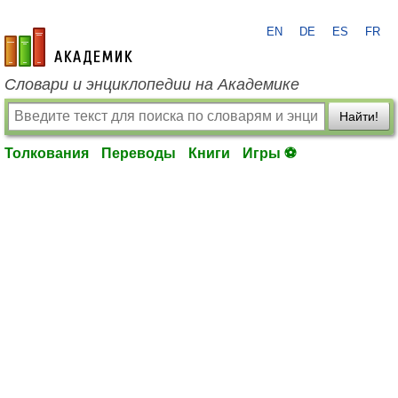
EN
DE
ES
FR
academic.ru
Словари и энциклопедии на Академике
Найти!
Толкования
Переводы
Книги
Игры ⚽