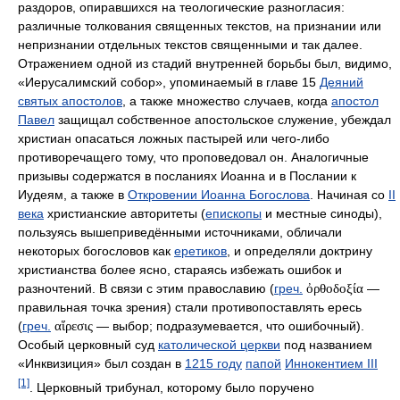
раздоров, опиравшихся на теологические разногласия:
различные толкования священных текстов, на признании или
непризнании отдельных текстов священными и так далее.
Отражением одной из стадий внутренней борьбы был, видимо,
«Иерусалимский собор», упоминаемый в главе 15
Деяний
святых апостолов
, а также множество случаев, когда
апостол
Павел
защищал собственное апостольское служение, убеждал
христиан опасаться ложных пастырей или чего-либо
противоречащего тому, что проповедовал он. Аналогичные
призывы содержатся в посланиях Иоанна и в Послании к
Иудеям, а также в
Откровении Иоанна Богослова
. Начиная со
II
века
христианские авторитеты (
епископы
и местные синоды),
пользуясь вышеприведёнными источниками, обличали
некоторых богословов как
еретиков
, и определяли доктрину
христианства более ясно, стараясь избежать ошибок и
разночтений. В связи с этим православию (
греч.
ὀρθοδοξία
—
правильная точка зрения) стали противопоставлять ересь
(
греч.
αἵρεσις
— выбор; подразумевается, что ошибочный).
Особый церковный суд
католической церкви
под названием
«Инквизиция» был создан в
1215 году
папой
Иннокентием III
[1]
. Церковный трибунал, которому было поручено