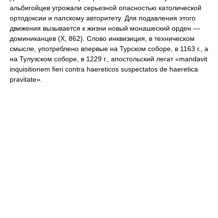
альбигойцев угрожали серьезной опасностью католической
ортодоксии и папскому авторитету. Для подавления этого
движения вызывается к жизни новый монашеский орден —
доминиканцев (Х, 862). Слово инквизиция, в техническом
смысле, употреблено впервые на Турском соборе, в 1163 г., а
на Тулузском соборе, в 1229 г., апостольский легат «mandavit
inquisitionem fieri contra haereticos suspectatos de haeretica
pravitate».