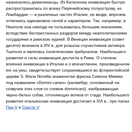
назначались доминиканцы. Из Каталонии инквизиция быстро
распространилась по всему Пиренейскому полуострову, из
Ломбардии — в различных частях Италии, не везде, впрочем,
отличаясь одинаковою силой и характером. Так, например, в
Неаполе она никогда не пользовалась большим значением,
вследствие беспрестанных раздоров между неаполитанскими
государями и римскою курией. В Венеции инквизиция (совет
десяти) возникла в XIV в. для розыска соучастников заговора
Тьеполо и являлась политическим трибуналом. Наибольшего
развития и силы инквизиция достигла в Риме. О степени
влияния инквизиции в Италии и о впечатлении, произведенном
ею на умы, свидетельствует сохранившаяся во флорентийской
церкви S. Maria Novella знаменитая фреска Симона Мемми,
под названием «Domini canes» (каламбур, основанный на
созвучии этих слов со словом dominicani), изображающая
черно-белых собак, отгоняющих волков от стада. Наибольшего
развития итальянская инквизиция достигает в XVI в., при папах
Пии V
и
Сиксте V
.