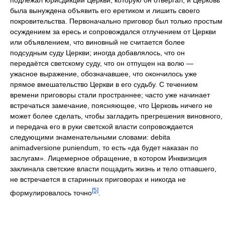
была вынуждена объявить его еретиком и лишить своего
покровительства. Первоначально приговор был только простым
осуждением за ересь и сопровождался отлучением от Церкви
или объявлением, что виновный не считается более
подсудным суду Церкви; иногда добавлялось, что он
передаётся светскому суду, что он отпущен на волю —
ужасное выражение, обозначавшее, что окончилось уже
прямое вмешательство Церкви в его судьбу. С течением
времени приговоры стали пространнее; часто уже начинает
встречаться замечание, поясняющее, что Церковь ничего не
может более сделать, чтобы загладить прегрешения виновного,
и передача его в руки светской власти сопровождается
следующими знаменательными словами: debita
animadversione puniendum, то есть «да будет наказан по
заслугам». Лицемерное обращение, в котором Инквизиция
заклинала светские власти пощадить жизнь и тело отпавшего,
не встречается в старинных приговорах и никогда не
[5]
формулировалось точно
.