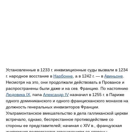
Установленные в 1233 г. инквизиционные суды вызвали в 1234
г. народное восстание в
Нарбонне
, а в 1242 г. — в
Авиньоне
.
Несмотря на это, они продолжали действовать в Провансе и
распространены были даже и на сев. Францию. По настоянию
Людовика IX
, папа
Александр IV
назначил в 1255 г. в Париже
одного доминиканского и одного францисканского монахов на
должность генеральных инквизиторов Франции.
Ультрамонтанское вмешательство в дела галликанской церкви
встречало, однако, беспрестанное противодействие со
стороны ее представителей; начиная с XIV в., французская
инквизиция подвергается ограничениям со стороны