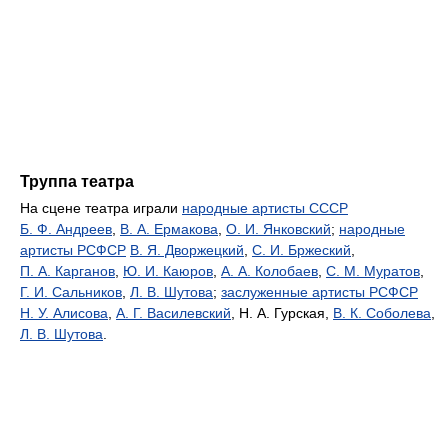
Труппа театра
На сцене театра играли
народные артисты СССР
Б. Ф. Андреев
,
В. А. Ермакова
,
О. И. Янковский
;
народные
артисты РСФСР
В. Я. Дворжецкий
,
С. И. Бржеский
,
П. А. Карганов
,
Ю. И. Каюров
,
А. А. Колобаев
,
С. М. Муратов
,
Г. И. Сальников
,
Л. В. Шутова
;
заслуженные артисты РСФСР
Н. У. Алисова
,
А. Г. Василевский
, Н. А. Гурская,
В. К. Соболева
,
Л. В. Шутова
.