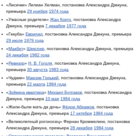
«Лисички» Лилиан Хелман, постановка Александра Дзекуна,
премьера
29 ноября
1974 года
«Ужасные родители»
Жан Кокто
, постановка Александра
Дзекуна, премьера
7 декабря
1977 года
«Гекуба»
Еврипид
, постановка Александра Дзекуна, премьера
29 июля
1979 года
«
Макбет
»
Шекспир
, постановка Александра Дзекуна, премьера
24 декабря
1982 года
«
Ревизор
»
Н. В. Гоголя
, постановка Александра Дзекуна,
премьера
30 августа
1983 года
«Чудаки»
Максим Горький
, постановка Александра Дзекуна,
премьера
22 марта
1984 года
«
Зойкина квартира
»
Михаил Булгаков
, постановка Александра
Дзекуна, премьера
10 мая
1984 года
«Жили-были мать да дочь»
Фёдор Абрамов
, постановка
Александра Дзекуна, премьера
17 октября
1984 года
«Великолепный рогоносец» Фернан Кроммелинк, постановка
Александра Дзекуна, премьера
28 декабря
1984 года
«
Оптимистическая трагедия
»
Всеволод Вишневский
,