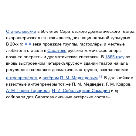
Станиславский
в 60-летие Саратовского драматического театра
охарактеризовал его как «рассадник национальной культуры».
В 20-х гг.
XIX
века проезжие труппы, гастролёры и местные
любители ставили в
Саратове
русские комические оперы,
позднее оперетты и драматические спектакли. В
1865 году
во
вновь выстроенном четырёхъярусном здании театра начала
регулярные спектакли драматическая труппа, возглавляемая
[1]
антрепренёром
и
актёром
П. М. Медведевым
. В дальнейшем
известные антрепренёры тот же П. М. Медведев, Г. М. Ковров,
А. М. Го́рин-Горя́инов
,
Н. И. Собо́льщиков-Сама́рин
и др.
собирали для Саратова сильные актёрские составы.