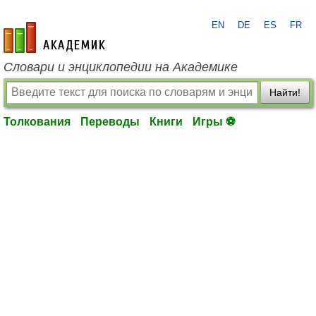
EN
DE
ES
FR
academic.ru
Словари и энциклопедии на Академике
Найти!
Толкования
Переводы
Книги
Игры ⚽