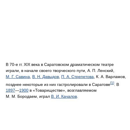
В 70-е гг. XIX века в Саратовском драматическом театре
играли, в начале своего творческого пути, А. П. Ленский,
М. Г. Савина
,
В. Н. Давыдов
,
П. А. Стрепетова
, К. А. Варламов,
[1]
позднее некоторые из них гастролировали в Саратове
. В
1897
—
1900
в «Товариществе», возглавляемом
М. М. Бородаем, играл
В. И. Качалов
.