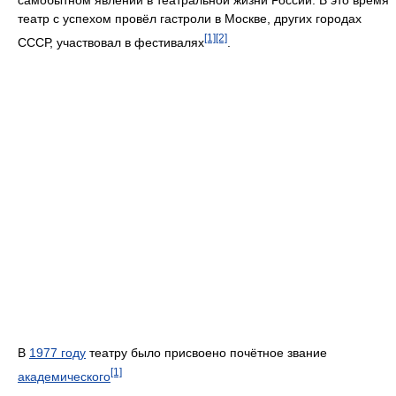
самобытном явлении в театральной жизни России. В это время
театр с успехом провёл гастроли в Москве, других городах
[1]
[2]
СССР, участвовал в фестивалях
.
В
1977 году
театру было присвоено почётное звание
[1]
академического