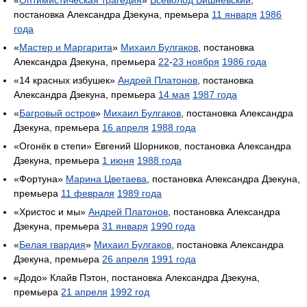
постановка Александра Дзекуна, премьера
11 января
1986
года
«
Мастер и Маргарита
»
Михаил Булгаков
, постановка
Александра Дзекуна, премьера
22
-
23 ноября
1986 года
«14 красных избушек»
Андрей Платонов
, постановка
Александра Дзекуна, премьера
14 мая
1987 года
«
Багровый остров
»
Михаил Булгаков
, постановка Александра
Дзекуна, премьера
16 апреля
1988 года
«Огонёк в степи» Евгений Шорников, постановка Александра
Дзекуна, премьера
1 июня
1988 года
«Фортуна»
Марина Цветаева
, постановка Александра Дзекуна,
премьера
11 февраля
1989 года
«Христос и мы»
Андрей Платонов
, постановка Александра
Дзекуна, премьера
31 января
1990 года
«
Белая гвардия
»
Михаил Булгаков
, постановка Александра
Дзекуна, премьера
26 апреля
1991 года
«Додо» Клайв Пэтон, постановка Александра Дзекуна,
премьера
21 апреля
1992 год