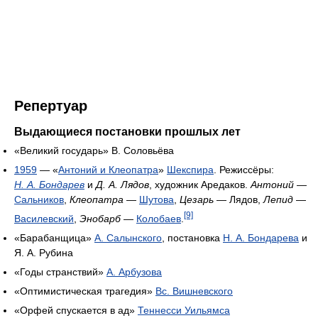
Репертуар
Выдающиеся постановки прошлых лет
«Великий государь» В. Соловьёва
1959
— «
Антоний и Клеопатра
»
Шекспира
. Режиссёры:
Н. А. Бондарев
и
Д. А. Лядов
, художник Аредаков.
Антоний
—
Сальников
,
Клеопатра
—
Шутова
,
Цезарь
— Лядов,
Лепид
—
[9]
Василевский
,
Энобарб
—
Колобаев
.
«Барабанщица»
А. Салынского
, постановка
Н. А. Бондарева
и
Я. А. Рубина
«Годы странствий»
А. Арбузова
«Оптимистическая трагедия»
Вс. Вишневского
«Орфей спускается в ад»
Теннесси Уильямса