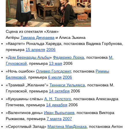
Сцена из спектакля «Хлам»
Актёры
Тамара Джураева
и Алиса Зыкина
«Квартет» Рональда Харвуда, постановка Вадима Горбунова,
премьера
15 апреля
2006
«
Дом Бернарды Альбы
»
Федерико Лорка
, постановка
М.
Глуховской
, премьера
13 мая
2006
«Ночь ошибок»
Оливер Голсдсмит
, постановка
Риммы
Беляковой
, премьера
6 июля
2006
«Трамвай „Желание“»
Теннеси Уильямса
, постановка М.
Глуховской, премьера
14 октября
2006
«Кукушкины слёзы»
А. Н. Толстого
, постановка Александра
Плетнева, премьера
14 декабря
2006
«Валентинов день»
Иван Вырыпаев
, постановка Виктора
Рыжакова, премьера
7 марта
2007
«Сиротливый Запад»
Мартина МакДонаха
, постановка Антон