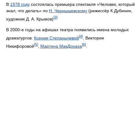
В
1978 году
состоялась премьера спектакля «Человек, который
знал, что делать» по
Н. Чернышевскому
(режиссёр К.Дубинин,
[3]
художник Д. А. Крымов)
В 2000-е годы на афишах театра появились имена молодых
[4]
драматургов:
Ксении Степанычевой
, Виктории
[5]
[6]
Никифоровой
,
Мартина МакДонаха
.