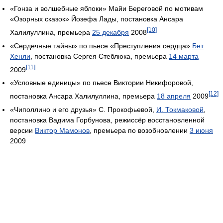
«Гонза и волшебные яблоки» Майи Береговой по мотивам
«Озорных сказок» Йозефа Лады, постановка Ансара
[10]
Халилуллина, премьера
25 декабря
2008
«Сердечные тайны» по пьесе «Преступления сердца»
Бет
Хенли
, постановка Сергея Стеблюка, премьера
14 марта
[11]
2009
«Условные единицы» по пьесе Виктории Никифоровой,
[12]
постановка Ансара Халилуллина, премьера
18 апреля
2009
«Чиполлино и его друзья» С. Прокофьевой,
И. Токмаковой
,
постановка Вадима Горбунова, режиссёр восстановленной
версии
Виктор Мамонов
, премьера по возобновлении
3 июня
2009