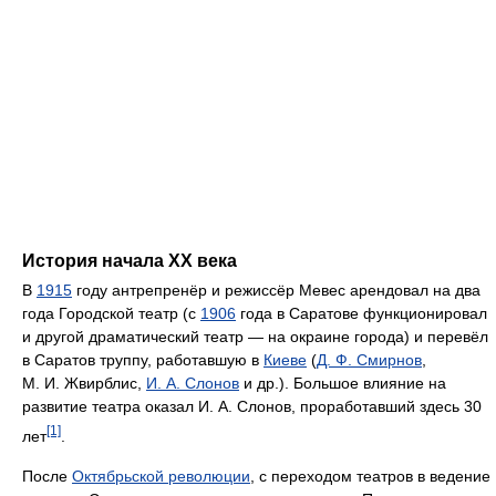
История начала XX века
В
1915
году антрепренёр и режиссёр Мевес арендовал на два
года Городской театр (с
1906
года в Саратове функционировал
и другой драматический театр — на окраине города) и перевёл
в Саратов труппу, работавшую в
Киеве
(
Д. Ф. Смирнов
,
М. И. Жвирблис,
И. А. Слонов
и др.). Большое влияние на
развитие театра оказал И. А. Слонов, проработавший здесь 30
[1]
лет
.
После
Октябрьской революции
, с переходом театров в ведение