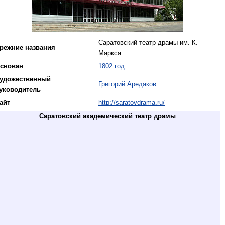
Саратовский театр драмы им. К.
режние названия
Маркса
снован
1802 год
удожественный
Григорий Аредаков
уководитель
айт
http://saratovdrama.ru/
Саратовский академический театр драмы