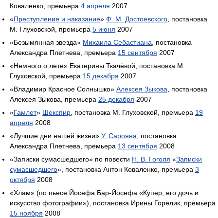
Коваленко, премьера
4 апреля
2007
«
Преступление и наказание
»
Ф. М. Достоевского
, постановка
М. Глуховской, премьера
5 июня
2007
«Безымянная звезда»
Михаила Себастиана
, постановка
Александра Плетнева, премьера
15 сентября
2007
«Немного о лете» Екатерины Ткачёвой, постановка М.
Глуховской, премьера
15 декабря
2007
«Владимир Красное Солнышко»
Алексея Зыкова
, постановка
Алексея Зыкова, премьера
25 декабря
2007
«
Гамлет
»
Шекспир
, постановка М. Глуховской, премьера
19
апреля
2008
«Лучшие дни нашей жизни»
У. Сарояна
, постановка
Александра Плетнева, премьера
13 сентября
2008
«Записки сумасшедшего» по повести
Н. В. Гоголя
«
Записки
сумасшедшего
», постановка Антон Коваленко, премьера
3
октября
2008
«Хлам» (по пьесе Йосефа Бар-Йосефа «Купер, его дочь и
искусство фотографии»), постановка Ирины Горелик, премьера
15 ноября
2008