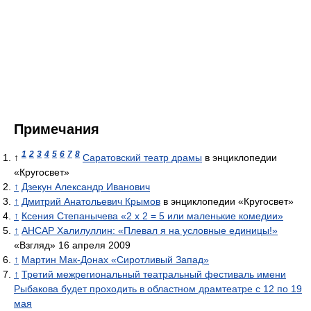
Примечания
1
2
3
4
5
6
7
8
↑
Саратовский театр драмы
в энциклопедии
«Кругосвет»
↑
Дзекун Александр Иванович
↑
Дмитрий Анатольевич Крымов
в энциклопедии «Кругосвет»
↑
Ксения Степанычева «2 х 2 = 5 или маленькие комедии»
↑
АНСАР Халилуллин: «Плевал я на условные единицы!»
«Взгляд» 16 апреля 2009
↑
Мартин Мак-Донах «Сиротливый Запад»
↑
Третий межрегиональный театральный фестиваль имени
Рыбакова будет проходить в областном драмтеатре с 12 по 19
мая