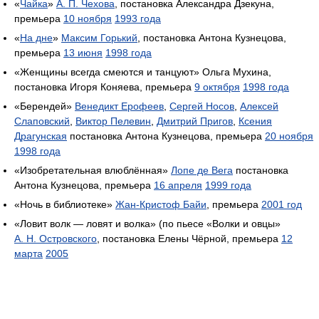
«
Чайка
»
А. П. Чехова
, постановка Александра Дзекуна,
премьера
10 ноября
1993 года
«
На дне
»
Максим Горький
, постановка Антона Кузнецова,
премьера
13 июня
1998 года
«Женщины всегда смеются и танцуют» Ольга Мухина,
постановка Игоря Коняева, премьера
9 октября
1998 года
«Берендей»
Венедикт Ерофеев
,
Сергей Носов
,
Алексей
Слаповский
,
Виктор Пелевин
,
Дмитрий Пригов
,
Ксения
Драгунская
постановка Антона Кузнецова, премьера
20 ноября
1998 года
«Изобретательная влюблённая»
Лопе де Вега
постановка
Антона Кузнецова, премьера
16 апреля
1999 года
«Ночь в библиотеке»
Жан-Кристоф Байи
, премьера
2001 год
«Ловит волк — ловят и волка» (по пьесе «Волки и овцы»
А. Н. Островского
, постановка Елены Чёрной, премьера
12
марта
2005