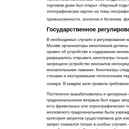
торговом
доме
был
открыт
«
Научный
отде
этнографических
картин
на
темы
географи
промышленности
,
зоологии
и
ботаники
,
фи
Государственное
регулиров
В
необходимых
случаях
в
регулировании
к
Москве
организаторы
кинопоказов
должны
правил
об
устройстве
и
содержании
кинем
разрешалось
открывать
кинотеатры
только
запрещено
устройство
кинозалов
непосре
москательными
лавками
.
Кинотеатры
след
стенами
и
несгораемыми
потолочными
пе
пожара
.
В
каждом
зале
правила
требовали
Постепенно
вырабатывались
и
цензурные
градоначальником
впервые
был
издан
зап
есть
фривольных
или
порнографических
п
московского
градоначальника
была
учреж
категория
запретов
сущестововала
для
из
запрет
снимался
только
в
особых
случаях