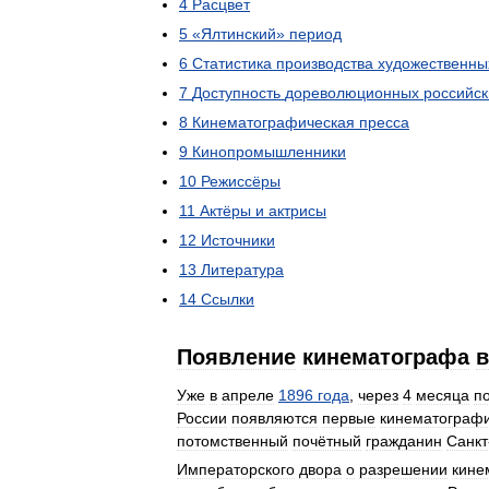
4
Расцвет
5
«
Ялтинский
»
период
6
Статистика
производства
художественны
7
Доступность
дореволюционных
российск
8
Кинематографическая
пресса
9
Кинопромышленники
10
Режиссёры
11
Актёры
и
актрисы
12
Источники
13
Литература
14
Ссылки
Появление
кинематографа
в
Уже
в
апреле
1896
года
,
через
4
месяца
п
России
появляются
первые
кинематограф
потомственный
почётный
гражданин
Санкт
Императорского
двора
о
разрешении
кине