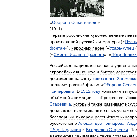
«
Оборона
Севастополя
»
(
1911
)
Первые
российские
художественные
лент
произведений
русской
литературы
(«
Песнь
фонтан
»),
народных
песен
(«
Ухарь
-
купец
»
(«
Смерть
Иоанна
Грозного
», «
Пётр
Велики
Российское
национальное
кино
удивитель
европейских
киношкол
и
быстро
дорастает
достижений
на
счету
киноателье
Ханжонко
полнометражный
фильм
«
Оборона
Севаст
Гончаровым
.
В
1912
году
компания
выпуск
объёмной
анимации
— «
Прекрасная
Люка
Старевича
,
который
также
развивает
искус
добивается
в
этом
значительных
успехов
.
бесспорным
лидером
российского
кинопро
русского
кино
Александра
Гончарова
,
Андр
Пётр
Чардынин
и
Владислав
Старевич
.
По
Ханжонкова
занималась
также
созданием