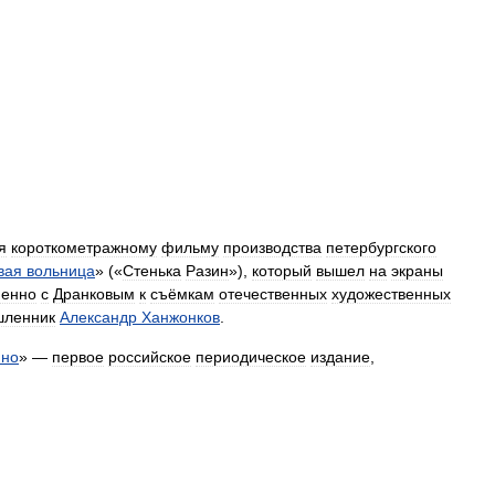
я
короткометражному
фильму
производства
петербургского
вая
вольница
» («
Стенька
Разин
»),
который
вышел
на
экраны
менно
с
Дранковым
к
съёмкам
отечественных
художественных
шленник
Александр
Ханжонков
.
ино
» —
первое
российское
периодическое
издание
,