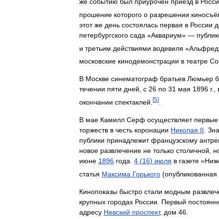
же
событию
был
приурочен
приезд
в
Росс
прошение
которого
о
разрешении
киносъё
этот
же
день
состоялась
первая
в
России
д
петербургского
сада
«
Аквариум
» —
публик
и
третьим
действиями
водевиля
«
Альфред
московские
кинодемонстрации
в
театре
Со
В
Москве
синематограф
братьев
Люмьер
течении
пяти
дней
,
с
26
по
31
мая
1896
г
.,
[
5
]
окончании
спектаклей
.
.
В
мае
Камилл
Серф
осуществляет
первые
торжеств
в
честь
коронации
Николая
II
.
Зна
публики
принадлежит
французскому
антре
новое
развлечение
не
только
столичной
,
н
июне
1896
года
.
4
(
16
)
июля
в
газете
«
Ниж
статья
Максима
Горького
(
опубликованная
Кинопоказы
быстро
стали
модным
развле
крупных
городах
России
.
Первый
постоян
адресу
Невский
проспект
,
дом
46
.