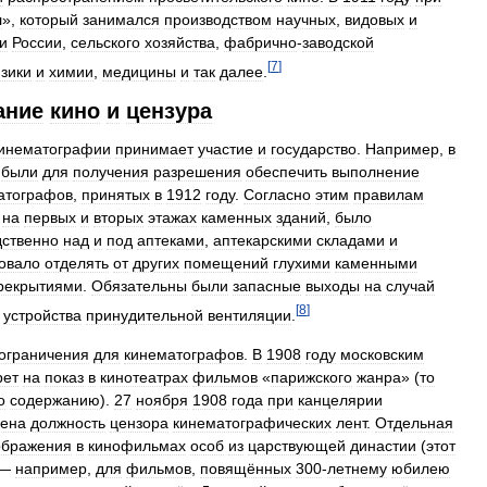
л
»,
который
занимался
производством
научных
,
видовых
и
и
России
,
сельского
хозяйства
,
фабрично
-
заводской
[
7
]
зики
и
химии
,
медицины
и
так
далее
.
ание
кино
и
цензура
инематографии
принимает
участие
и
государство
.
Например
,
в
были
для
получения
разрешения
обеспечить
выполнение
атографов
,
принятых
в
1912
году
.
Согласно
этим
правилам
на
первых
и
вторых
этажах
каменных
зданий
,
было
дственно
над
и
под
аптеками
,
аптекарскими
складами
и
овало
отделять
от
других
помещений
глухими
каменными
рекрытиями
.
Обязательны
были
запасные
выходы
на
случай
[
8
]
устройства
принудительной
вентиляции
.
ограничения
для
кинематографов
.
В
1908
году
московским
рет
на
показ
в
кинотеатрах
фильмов
«
парижского
жанра
» (
то
о
содержанию
).
27
ноября
1908
года
при
канцелярии
дена
должность
цензора
кинематографических
лент
.
Отдельная
ображения
в
кинофильмах
особ
из
царствующей
династии
(
этот
—
например
,
для
фильмов
,
повящённых
300
-
летнему
юбилею