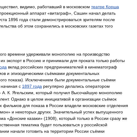
уществил
,
видимо
,
работавший
в
московском
театре
Корша
проекционный
аппарат
«
витаграф
»,
Сашин
начал
делать
уста
1896
года
стали
демонстрироваться
зрителям
после
тельства
об
этом
сохранились
в
московских
газетах
того
ого
времени
удерживали
монополию
на
производство
их
экспорт
в
Россию
и
принимали
для
проката
только
работы
года
вклад
российских
предпринимателей
в
кинематограф
мов
и
эпизодическими
съёмками
документальных
ого
показа
).
Исключением
были
документальные
съёмки
начиная
с
1897
года
регулярно
делались
оператором
—
А
.
К
.
Ягельским
,
который
получил
Высочайшую
монополию
лент
.
Однако
в
целом
инициативой
в
организации
съёмок
х
фильмов
для
показа
в
России
владели
московские
отделения
омон
»
и
некоторых
других
.
Значительный
успех
выпущенного
ьма
«
Донские
казаки
» (
1908
),
который
только
в
России
сразу
же
ественная
тематика
будет
пользоваться
у
российской
ании
начали
готовить
на
территории
России
съёмки