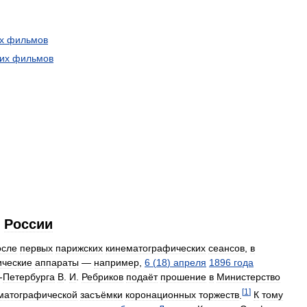
х
фильмов
их
фильмов
России
осле
первых
парижских
кинематографических
сеансов
,
в
ические
аппараты
—
например
,
6
(
18
)
апреля
1896
года
-
Петербурга
В
.
И
.
Ребриков
подаёт
прошение
в
Министерство
[
1
]
матографической
засъёмки
коронационных
торжеств
.
К
тому