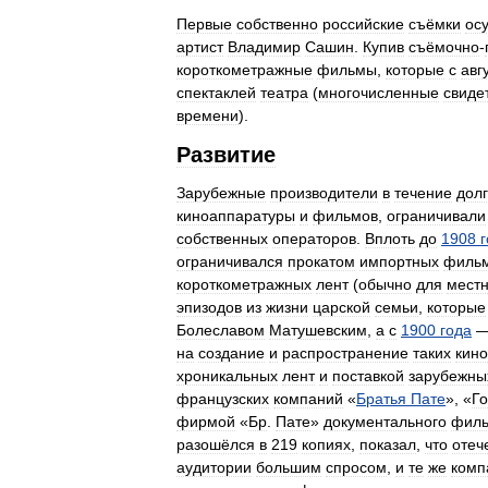
Первые
собственно
российские
съёмки
ос
артист
Владимир
Сашин
.
Купив
съёмочно
-
короткометражные
фильмы
,
которые
с
авг
спектаклей
театра
(
многочисленные
свиде
времени
).
Развитие
Зарубежные
производители
в
течение
долг
киноаппаратуры
и
фильмов
,
ограничивали
собственных
операторов
.
Вплоть
до
1908
ограничивался
прокатом
импортных
филь
короткометражных
лент
(
обычно
для
местн
эпизодов
из
жизни
царской
семьи
,
которые
Болеславом
Матушевским
,
а
с
1900
года
на
создание
и
распространение
таких
кино
хроникальных
лент
и
поставкой
зарубежны
французских
компаний
«
Братья
Пате
», «
Г
фирмой
«
Бр
.
Пате
»
документального
фил
разошёлся
в
219
копиях
,
показал
,
что
отеч
аудитории
большим
спросом
,
и
те
же
комп