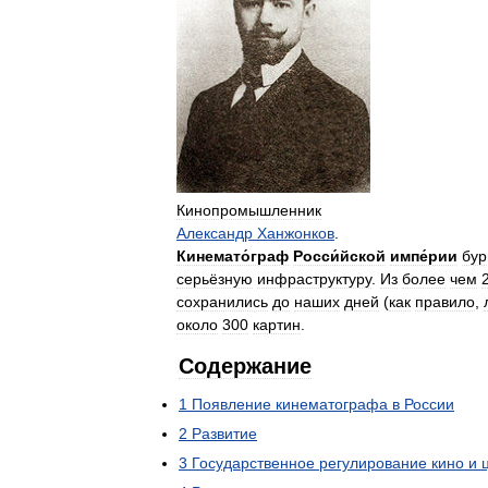
Кинопромышленник
Александр
Ханжонков
.
Кинемато́граф
Росси́йской
импе́рии
бур
серьёзную
инфраструктуру
.
Из
более
чем
сохранились
до
наших
дней
(
как
правило
,
около
300
картин
.
Содержание
1
Появление
кинематографа
в
России
2
Развитие
3
Государственное
регулирование
кино
и