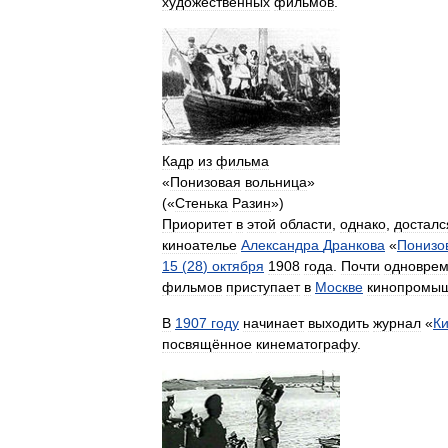
художественных
фильмов
.
Кадр
из
фильма
«
Понизовая
вольница
»
(«
Стенька
Разин
»)
Приоритет
в
этой
области
,
однако
,
досталс
киноателье
Александра
Дранкова
«
Понизо
15
(
28
)
октября
1908
года
.
Почти
одновре
фильмов
приступает
в
Москве
кинопромы
В
1907
году
начинает
выходить
журнал
«
К
посвящённое
кинематографу
.