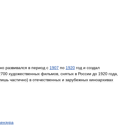
но
развивался
в
период
с
1907
по
1920
год
и
создал
2700
художественных
фильмов
,
снятых
в
России
до
1920
года
,
лишь
частично
)
в
отечественных
и
зарубежных
киноархивах
цензура