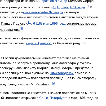
ию
оператора
из
компании
братьев
Люмьер
Камилла
Серфа
,
[
2
]
мки
коронации
зарегистрировано
4
(
16
)
мая
1896
года
.
В
емонстрация
«
синематографа
Люмьера
»
в
театре
е
были
показаны
несколько
фильмов
в
антракте
между
вторым
[
3
]
-
Паша
в
Париже
».
.
6
(
18
)
мая
1896
года
состоялись
первые
[
4
]
лодовникова
.
был
впервые
официально
показан
на
общедоступных
сеансах
в
в
театре
летнего
сада
«
Эрмитаж
»
(
в
Каретном
ряду
)
по
в
России
документальные
кинематографические
съёмки
чительная
заслуга
в
пропаганде
кинематографа
у
русской
пренёру
и
авантюристу
Шарлю
Омону
,
который
представил
о
и
провинциальной
публике
на
Нижегородской
ярмарке
в
егородский
листок
»
появляется
посвящённая
кинематографу
[
6
]
под
псевдонимом
«
M
.
Pacatus
»).
чением
,
постоянные
кинотеатры
начали
появляться
во
многих
ный
кинотеатр
открылся
в
Санкт
-
Петербурге
в
мае
1896
года
по