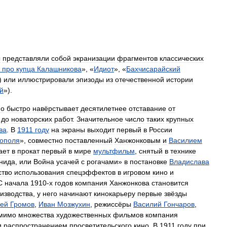
ы
представляли
собой
экранизации
фрагментов
классических
про
купца
Калашникова
», «
Идиот
», «
Бахчисарайский
)
или
иллюстрировали
эпизоды
из
отечественной
истории
й
»).
но
быстро
навёрстывает
десятилетнее
отставание
от
до
новаторских
работ
.
Значительное
число
таких
крупных
ва
.
В
1911
году
на
экраны
выходит
первый
в
России
ополя
»,
совместно
поставленный
Ханжонковым
и
Василием
ает
в
прокат
первый
в
мире
мультфильм
,
снятый
в
технике
нида
,
или
Война
усачей
с
рогачами
»
в
постановке
Владислава
ство
использования
спецэффектов
в
игровом
кино
и
С
начала
1910
-
х
годов
компания
Ханжонкова
становится
изводства
,
у
него
начинают
кинокарьеру
первые
звёзды
ей
Громов
,
Иван
Мозжухин
,
режиссёры
Василий
Гончаров
,
мимо
множества
художественных
фильмов
компания
и
распространением
просветительского
кино
.
В
1911
году
при