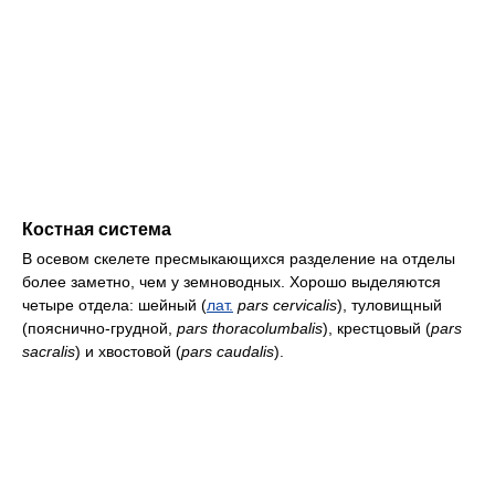
Костная система
В осевом скелете пресмыкающихся разделение на отделы
более заметно, чем у земноводных. Хорошо выделяются
четыре отдела: шейный (
лат.
pars cervicalis
), туловищный
(пояснично-грудной,
pars thoracolumbalis
), крестцовый (
pars
sacralis
) и хвостовой (
pars caudalis
).