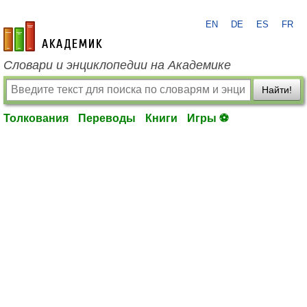
EN
DE
ES
FR
academic.ru
Словари и энциклопедии на Академике
Найти!
Толкования
Переводы
Книги
Игры ⚽