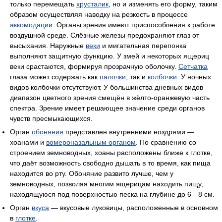
только перемещать
хрусталик
, но и изменять его форму, таким
образом осуществляя наводку на резкость в процессе
аккомодации
. Органы зрения имеют приспособления к работе
воздушной среде. Слёзные железы предохраняют глаз от
высыхания. Наружные
веки
и мигательная перепонка
выполняют защитную функцию. У змей и некоторых ящериц
веки срастаются, формируя прозрачную оболочку.
Сетчатка
глаза может содержать как
палочки
, так и
колбочки
. У ночных
видов колбочки отсутствуют. У большинства дневных видов
диапазон цветного зрения смещён в жёлто-оранжевую часть
спектра. Зрение имеет решающее значение среди органов
чувств пресмыкающихся.
Орган
обоняния
представлен внутренними ноздрями —
хоанами и
вомероназальным органом
. По сравнению со
строением земноводных, хоаны расположены ближе к глотке,
что даёт возможность свободно дышать в то время, как пища
находится во рту. Обоняние развито лучше, чем у
земноводных, позволяя многим ящерицам находить пищу,
находящуюся под поверхностью песка на глубине до 6—8 см.
Орган
вкуса
— вкусовые луковицы, расположенные в основном
в
глотке
.