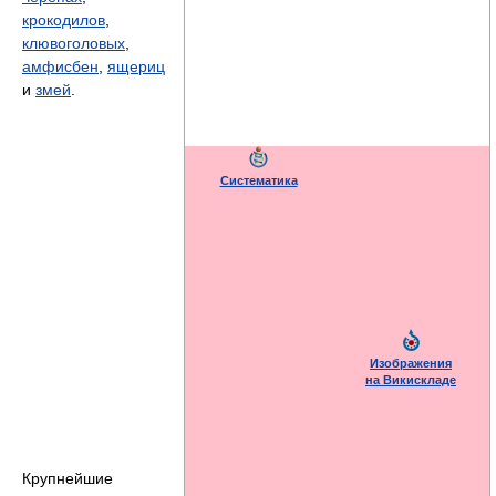
крокодилов
,
клювоголовых
,
амфисбен
,
ящериц
и
змей
.
Систематика
Изображения
на Викискладе
Крупнейшие