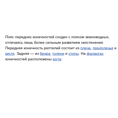
Пояс передних конечностей сходен с поясом земноводных,
отличаясь лишь более сильным развитием окостенения.
Передняя конечность рептилий состоит из
плеча
,
предплечья
и
кисти
. Задняя — из
бедра
,
голени
и
стопы
. На
фалангах
конечностей расположены
когти
.