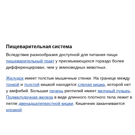
Пищеварительная система
Вследствие разнообразия доступной для питания пищи
пищеварительный тракт
у пресмыкающихся гораздо более
дифференцирован, чем у земноводных животных.
Желудок
имеет толстые мышечные стенки. На границе между
тонкой
и
толстой
кишкой находится
слепая кишка
, которой нет
у амфибий. Большая
печень
рептилий имеет
желчный пузырь
.
Поджелудочная железа
в виде длинного плотного тела лежит в
петле
двенадцатиперстной кишки
. Кишечник заканчивается
клоакой
.