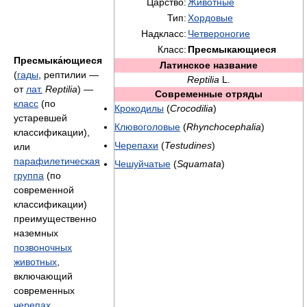
Царство:
Животные
Тип:
Хордовые
Надкласс:
Четвероногие
Класс:
Пресмыкающиеся
Пресмыка́ющиеся
Латинское название
(
гады
, рептилии —
Reptilia
L.
от
лат.
Reptilia
) —
Современные отряды
класс
(по
Крокодилы
(
Crocodilia
)
устаревшей
Клювоголовые
(
Rhynchocephalia
)
классификации),
Черепахи
(
Testudines
)
или
парафилетическая
Чешуйчатые
(
Squamata
)
группа
(по
современной
классификации)
преимущественно
наземных
позвоночных
животных
,
включающий
современных
черепах
,