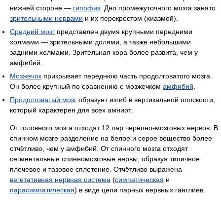
нижней стороне —
гипофиз
. Дно промежуточного мозга занято
зрительными нервами
и их перекрестом (хиазмой).
Средний мозг
представлен двумя крупными передними
холмами — зрительными долями, а также небольшими
задними холмами. Зрительная кора более развита, чем у
амфибий.
Мозжечок
прикрывает переднюю часть продолговатого мозга.
Он более крупный по сравнению с мозжечком
амфибий
.
Продолговатый мозг
образует изгиб в вертикальной плоскости,
который характерен для всех амниот.
От головного мозга отходят 12 пар черепно-мозговых нервов. В
спинном мозге разделение на белое и серое вещество более
отчётливо, чем у амфибий. От спинного мозга отходят
сегментальные спинномозговые нервы, образуя типичное
плечевое и тазовое сплетение. Отчётливо выражена
вегетативная нервная система
(
симпатическая
и
парасимпатическая
) в виде цепи парных нервных ганглиев.