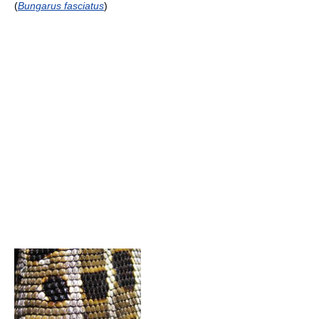
(
Bungarus fasciatus
)