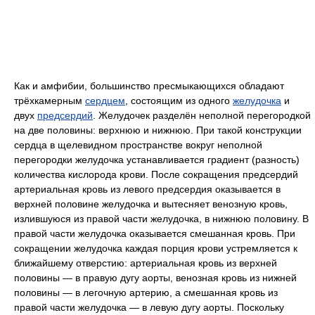
Как и амфибии, большинство пресмыкающихся обладают
трёхкамерным
сердцем
, состоящим из одного
желудочка
и
двух
предсердий
. Желудочек разделён неполной перегородкой
на две половины: верхнюю и нижнюю. При такой конструкции
сердца в щелевидном пространстве вокруг неполной
перегородки желудочка устанавливается градиент (разность)
количества кислорода крови. После сокращения предсердий
артериальная кровь из левого предсердия оказывается в
верхней половине желудочка и вытесняет венозную кровь,
излившуюся из правой части желудочка, в нижнюю половину. В
правой части желудочка оказывается смешанная кровь. При
сокращении желудочка каждая порция крови устремляется к
ближайшему отверстию: артериальная кровь из верхней
половины — в правую дугу аорты, венозная кровь из нижней
половины — в легочную артерию, а смешанная кровь из
правой части желудочка — в левую дугу аорты. Поскольку