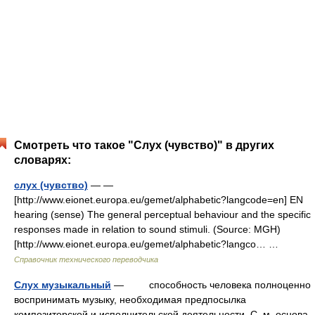
Смотреть что такое "Слух (чувство)" в других
словарях:
слух (чувство)
— —
[http://www.eionet.europa.eu/gemet/alphabetic?langcode=en] EN
hearing (sense) The general perceptual behaviour and the specific
responses made in relation to sound stimuli. (Source: MGH)
[http://www.eionet.europa.eu/gemet/alphabetic?langco… …
Справочник технического переводчика
Слух музыкальный
— способность человека полноценно
воспринимать музыку, необходимая предпосылка
композиторской и исполнительской деятельности. С. м. основа