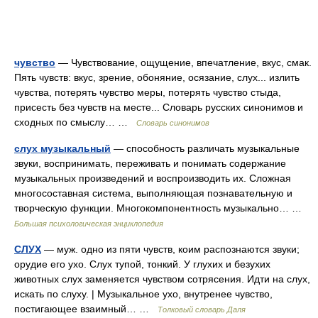
чувство
— Чувствование, ощущение, впечатление, вкус, смак.
Пять чувств: вкус, зрение, обоняние, осязание, слух... излить
чувства, потерять чувство меры, потерять чувство стыда,
присесть без чувств на месте... Словарь русских синонимов и
сходных по смыслу… …
Словарь синонимов
слух музыкальный
— способность различать музыкальные
звуки, воспринимать, переживать и понимать содержание
музыкальных произведений и воспроизводить их. Сложная
многосоставная система, выполняющая познавательную и
творческую функции. Многокомпонентность музыкально… …
Большая психологическая энциклопедия
СЛУХ
— муж. одно из пяти чувств, коим распознаются звуки;
орудие его ухо. Слух тупой, тонкий. У глухих и безухих
животных слух заменяется чувством сотрясения. Идти на слух,
искать по слуху. | Музыкальное ухо, внутренее чувство,
постигающее взаимный… …
Толковый словарь Даля