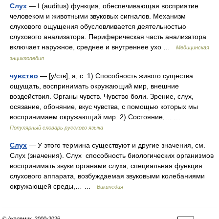
Слух
— I (auditus) функция, обеспечивающая восприятие
человеком и животными звуковых сигналов. Механизм
слухового ощущения обусловливается деятельностью
слухового анализатора. Периферическая часть анализатора
включает наружное, среднее и внутреннее ухо …
Медицинская
энциклопедия
чувство
— [у/ств], а, с. 1) Способность живого существа
ощущать, воспринимать окружающий мир, внешние
воздействия. Органы чувств. Чувство боли. Зрение, слух,
осязание, обоняние, вкус чувства, с помощью которых мы
воспринимаем окружающий мир. 2) Состояние,… …
Популярный словарь русского языка
Слух
— У этого термина существуют и другие значения, см.
Слух (значения). Слух способность биологических организмов
воспринимать звуки органами слуха; специальная функция
слухового аппарата, возбуждаемая звуковыми колебаниями
окружающей среды,… …
Википедия
© Академик, 2000-2026