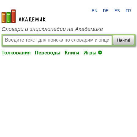
EN
DE
ES
FR
academic.ru
Словари и энциклопедии на Академике
Найти!
Толкования
Переводы
Книги
Игры ⚽