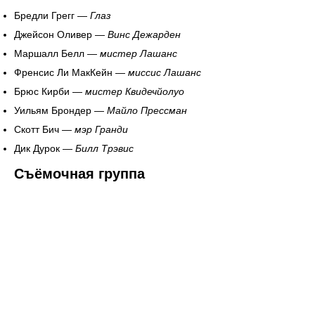
Бредли Грегг —
Глаз
Джейсон Оливер —
Винс Дежарден
Маршалл Белл —
мистер Лашанс
Френсис Ли МакКейн —
миссис Лашанс
Брюс Кирби —
мистер Квидечйолуо
Уильям Брондер —
Майло Прессман
Скотт Бич —
мэр Гранди
Дик Дурок —
Билл Трэвис
Съёмочная группа