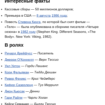
Интересные факты
Кассовые сборы — 50 миллионов долларов;
Премьера в США —
8 августа
1986 года
;
Повесть
Стивена Кинга
, по которой был снят фильм —
«Тело» — была опубликована в сборнике писателя «Четыре
сезона» в
1982 году
(Stephen King. Different Seasons, «The
Body». New York: Viking, 1982).
В ролях
Ричард Дрейфусс
—
Писатель
Джерри О’Коннелл
—
Верн Тессио
Уил Уитон
—
Горди Лашанс
Кори Фельдман
—
Тедди Дюшан
Ривер Феникс
—
Крис Чеймберс
Кифер Сазерленд
—
Туз Меррилл
Джон Кьюсак
—
Денни
Гари Райли
—
Чарли Хоган
Кейси Семашко —
Билли Тессио