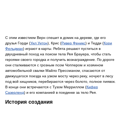
С этим известием Верн спешит в домик на дереве, где его
друзья Горди (
Уил Уитон
), Крис (
Ривер Феникс
) и Тедди (
Кори
Фельдман
) играют в карты. Ребята решают пуститься в
двухдневный поход на поиски тела Рея Брауера, чтобы стать
героями своего городка и получить вознаграждение. По дороге
они сталкиваются с грозным псом Чоппером и хозяином
автомобильной свалки Майло Прессманом, спасаются от
движущегося поезда на узком мосту через реку, ночуют в лесу
под вой хищников, перебираются через болото, полное пиявок.
В конце они встречаются с Тузом Мерриллом (
Кифер
Сазерленд
) и его компанией в поединке за тело Рея.
История создания