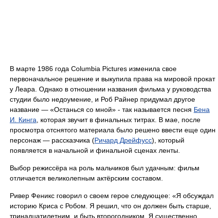
В марте 1986 года Columbia Pictures изменила свое
первоначальное решение и выкупила права на мировой прокат
у Леара. Однако в отношении названия фильма у руководства
студии было недоумение, и Роб Райнер придумал другое
название — «Останься со мной» - так называется песня
Бена
И. Кинга
, которая звучит в финальных титрах. В мае, после
просмотра отснятого материала было решено ввести еще один
персонаж — рассказчика (
Ричард Дрейфусс
), который
появляется в начальной и финальной сценах ленты.
Выбор режиссёра на роль мальчиков был удачным: фильм
отличается великолепным актёрским составом.
Ривер Феникс говорил о своем герое следующее: «Я обсуждал
историю Криса с Робом. Я решил, что он должен быть старше,
тринадцатилетним, и быть второгодником. Я существенно