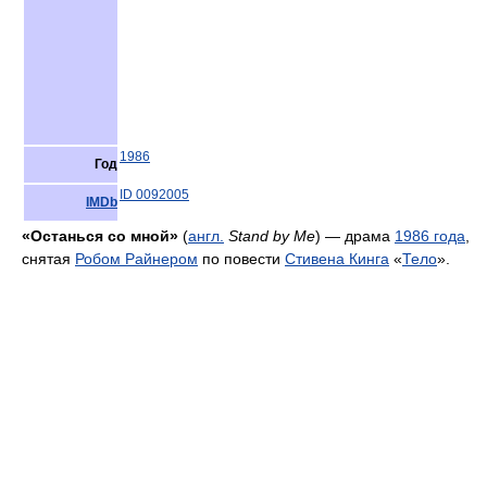
1986
Год
ID 0092005
IMDb
«Останься со мной»
(
англ.
Stand by Me
) — драма
1986 года
,
снятая
Робом Райнером
по повести
Стивена Кинга
«
Тело
».