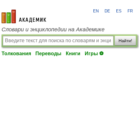
EN
DE
ES
FR
academic.ru
Словари и энциклопедии на Академике
Найти!
Толкования
Переводы
Книги
Игры ⚽