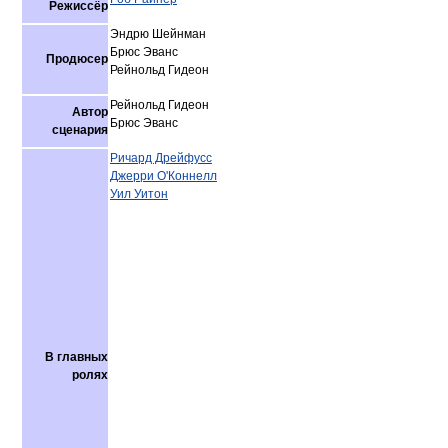
Режиссёр
Эндрю Шейнман
Брюс Эванс
Продюсер
Рейнольд Гидеон
Рейнольд Гидеон
Автор
Брюс Эванс
сценария
Ричард Дрейфусс
Джерри О'Коннелл
Уил Уитон
В главных
ролях