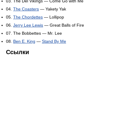
03. The Del Vikings — Come Go with Me
04.
The Coasters
— Yakety Yak
05.
The Chordettes
— Lollipop
06.
Jerry Lee Lewis
— Great Balls of Fire
07. The Bobbettes — Mr. Lee
08.
Ben E. King
—
Stand By Me
Ссылки