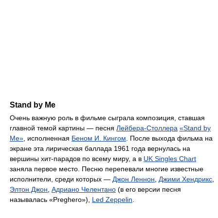
Stand by Me
Очень важную роль в фильме сыграла композиция, ставшая
главной темой картины — песня
Лейбера-Столлера
«Stand by
Me»
, исполненная
Беном И. Кингом
. После выхода фильма на
экране эта лирическая баллада 1961 года вернулась на
вершины хит-парадов по всему миру, а в
UK Singles Chart
заняла первое место. Песню перепевали многие известные
исполнители, среди которых —
Джон Леннон
,
Джими Хендрикс
,
Элтон Джон
,
Адриано Челентано
(в его версии песня
называлась «Preghero»),
Led Zeppelin
.