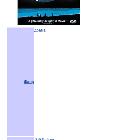
драма
Жанр
Роб Райнер