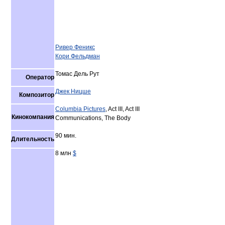
Ривер Феникс
Кори Фельдман
Томас Дель Рут
Оператор
Джек Ницше
Композитор
Columbia Pictures
, Act III, Act III
Кинокомпания
Communications, The Body
90 мин.
Длительность
8 млн
$