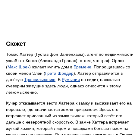
Сюжет
Томас Хаттер (Густав фон Вангенхайм), агент по недвижимости
узнаёт от Кнока (Александр Гранах), о том, что граф Орлок
(
Макс Шрек
) желает купить дом в
Бремене
. Попрощавшись со
своей женой Элен (
Грета Шрёдер
), Хаттер отправляется в
далёкую
Трансильванию
. В
Румынии
он видит, насколько
суеверны живущие здесь люди, однако относится к этому
легкомысленно.
Кучер отказывается вести Хаттера к замку и высаживает его на
перевале, где «начинается земля призраков». Здесь его
встречает присланный из замка экипаж, который везёт его
дальше с невероятной скоростью. В замке Хаттера встречает
жуткий хозяин, который лицом и повадками больше похож на
крысу, чем на человека. Они подписывают документы, и Орлок