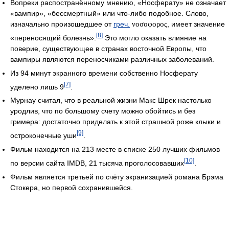
Вопреки распостранённому мнению, «Носферату» не означает
«вампир», «бессмертный» или что-либо подобное. Слово,
изначально произошедшее от
греч.
νοσοφορος
, имеет значение
[8]
«переносящий болезнь».
Это могло оказать влияние на
поверие, существующее в странах восточной Европы, что
вампиры являются переносчиками различных заболеваний.
Из 94 минут экранного времени собственно Носферату
[7]
уделено лишь 9
.
Мурнау считал, что в реальной жизни Макс Шрек настолько
уродлив, что по большому счету можно обойтись и без
гримера: достаточно приделать к этой страшной роже клыки и
[9]
остроконечные уши
.
Фильм находится на 213 месте в списке 250 лучших фильмов
[10]
по версии сайта IMDB, 21 тысяча проголосовавших
.
Фильм является третьей по счёту экранизацией романа Брэма
Стокера, но первой сохранившейся.