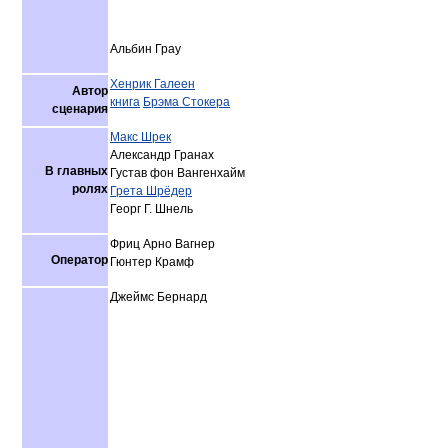
Альбин Грау
Хенрик Галеен
Автор
книга
Брэма Стокера
сценария
Макс Шрек
Александр Гранах
В главных
Густав фон Вангенхайм
ролях
Грета Шрёдер
Георг Г. Шнель
Фриц Арно Вагнер
Оператор
Гюнтер Крамф
Джеймс Бернард