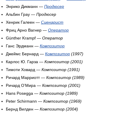
Энрико Дикманн —
Продюсер
Альбин Грау —
Продюсер
Хенрик Галеен —
Сценарист
Фриц Арно Вагнер —
Оператор
Günther Krampf —
Оператор
Ганс Эрдманн —
Композитор
Джеймс Бернард —
Композитор
(1997)
Карлос Ю. Гарза —
Композитор
(2001)
Тимоти Ховард —
Композитор
(1991)
Ричард Марриотт —
Композитор
(1989)
Ричард О’Мира —
Композитор
(2001)
Hans Posegga —
Композитор
(1989)
Peter Schirmann —
Композитор
(1969)
Бернд Вилден —
Композитор
(2004)