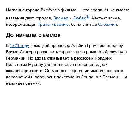
Название города Висбург в фильме — это соединёные вместе
[1]
названия двух городов,
Висмар
и
Любек
. Часть фильма,
изображающая
Трансильванию
, была снята в
Словакии
.
До начала съёмок
В
1921 году
немецкий продюсер Альбин Грау просит вдову
Брэма Стокера разрешить экранизацию романа «Дракула» в
Германии. Но вдова отказывает, а режиссёр Фридрих
Вильгельм Мурнау уже полностью поглощен идеей
экранизации книги. Он меняет в сценарии имена основных
персонажей и переносит действие из Лондона в Бремен — и
начинает съемки.