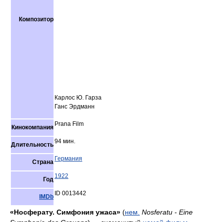
Композитор
Карлос Ю. Гарза
Ганс Эрдманн
Prana Film
Кинокомпания
94 мин.
Длительность
Германия
Страна
1922
Год
ID 0013442
IMDb
«Носферату. Симфония ужаса»
(
нем.
Nosferatu - Eine