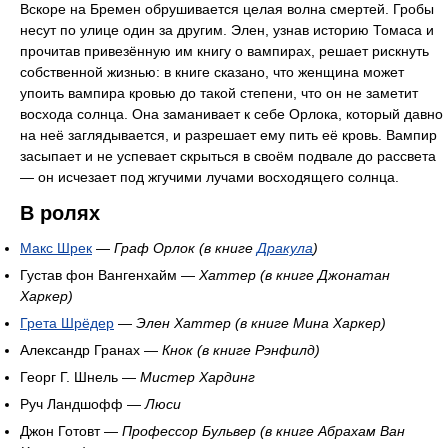
Вскоре на Бремен обрушивается целая волна смертей. Гробы
несут по улице один за другим. Элен, узнав историю Томаса и
прочитав привезённую им книгу о вампирах, решает рискнуть
собственной жизнью: в книге сказано, что женщина может
упоить вампира кровью до такой степени, что он не заметит
восхода солнца. Она заманивает к себе Орлока, который давно
на неё заглядывается, и разрешает ему пить её кровь. Вампир
засыпает и не успевает скрыться в своём подвале до рассвета
— он исчезает под жгучими лучами восходящего солнца.
В ролях
Макс Шрек
—
Граф Орлок
(в книге
Дракула
)
Густав фон Вангенхайм —
Хаттер
(в книге Джонатан
Харкер)
Грета Шрёдер
—
Элен Хаттер
(в книге Мина Харкер)
Александр Гранах —
Кнок
(в книге Рэнфилд)
Георг Г. Шнель —
Мистер Хардинг
Руч Ландшофф —
Люси
Джон Готовт —
Профессор Бульвер
(в книге Абрахам Ван