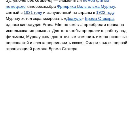
Symphonie des Grauens
) — знаменитый
немой фильм
немецкого
кинорежиссёра
Фридриха Вильгельма Мурнау
,
снятый в
1921 году
и выпущенный на экраны в
1922 году
.
Мурнау хотел экранизировать «
Дракулу
»
Брэма Стокера
,
однако киностудия Prana Film не смогла приобрести права на
использование романа. Для того чтобы продолжить работу над
фильмом, Мурнау счел достаточным изменить имена основных
персонажей и слегка переиначить сюжет. Фильм явился первой
экранизацией романа Брэма Стокера.