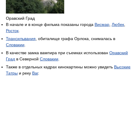
Оравский Град
В начале и в конце фильма показаны города
Висмар
,
Любек
,
Росток
.
Трансильвания
, обиталище графа Орлока, снималась в
Словакии
.
В качестве замка вампира при съемках использован
Оравский
Град
в Северной
Словакии
.
Также в отдельных кадрах кинокартины можно увидеть
Высокие
Татры
и реку
Ваг
.