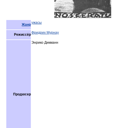
ужасы
Жанр
Фридрих Мурнау
Режиссёр
Энрико Дикманн
Продюсер