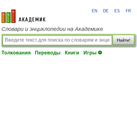
EN
DE
ES
FR
academic.ru
Словари и энциклопедии на Академике
Найти!
Толкования
Переводы
Книги
Игры ⚽