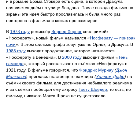
и в романе Брэма Стокера есть сцена, в которой Дракула
появляется днём на улице Лондона. После выхода фильма на
экраны эта идея быстро прославилась и была много раз
повторена в фильмах и книгах про вампиров.
В
1978 году
режиссёр
Вернер Херцог
снял римейк
«Носферату», новый фильм назывался «
Носферату — призрак
ночи
». В этом фильме графа зовут уже не Орлок, а Дракула. В
1988 году
выходит продолжение, которое называется
«Носферату в Венеции». В
2000 году
выходит фильм «
Тень
вампира
», который рассказывает о съёмках «Носферату» в
1921 году. В фильме говорится, что
Фридрих Мурнау
(
Джон
Малкович
)
пригласил настоящего вампира
(
Уиллем Дефо
)
на
съёмки своего фильма для достижения небывалого реализма
и за съёмки пообещал ему актрису
Грету Шрёдер
, то есть, по
фильму, никакого Макса Шрека не существовало.