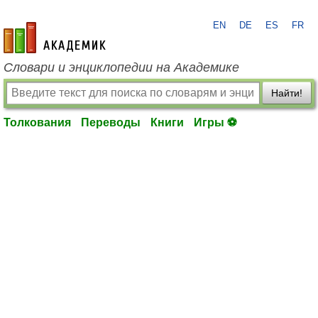
EN
DE
ES
FR
academic.ru
Словари и энциклопедии на Академике
Найти!
Толкования
Переводы
Книги
Игры ⚽