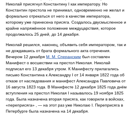
Николай присягнул Константину I как императору. Но
Константин престола не принимал, одновременно не желал и
формально отрекаться от него в качестве императора,
которому уже принесена присяга. Создалось двусмысленное и
крайне напряжённое положение междуцарствия, которое
продолжалось 25 дней, до 14 декабря.
Николай решился, наконец, объявить себя императором, так и
не дождавшись от брата формального акта отречения.
Вечером 12 декабря
М. М. Сперанским
был составлен
Манифест о восшествии на престол Николая. Николай
подписал его 13 декабря утром. К Манифесту прилагались
письмо Константина к Александру I от 14 января 1822 года об
отказе от наследования и манифест Александра Павловича от
16 августа 1823 года. В Манифесте 12 декабря 1825 года днём
вступления на престол Николая I называлось 19 ноября 1825
года. Была назначена вторая присяга, как говорили в войсках,
«переприсяга» , — на этот раз уже Николаю I. Переприсяга в
Петербурге была назначена на 14 декабря.