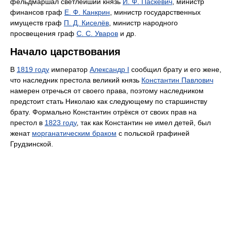
фельдмаршал светлейший князь
И. Ф. Паскевич
, министр
финансов граф
Е. Ф. Канкрин
, министр государственных
имуществ граф
П. Д. Киселёв
, министр народного
просвещения граф
С. С. Уваров
и др.
Начало царствования
В
1819 году
император
Александр I
сообщил брату и его жене,
что наследник престола великий князь
Константин Павлович
намерен отречься от своего права, поэтому наследником
предстоит стать Николаю как следующему по старшинству
брату. Формально Константин отрёкся от своих прав на
престол в
1823 году
, так как Константин не имел детей, был
женат
морганатическим браком
с польской графиней
Грудзинской.