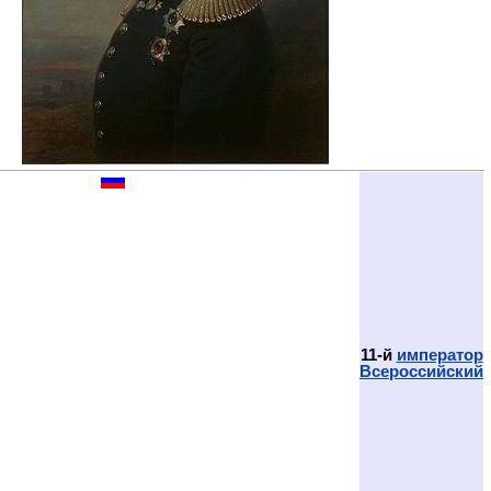
11-й
император
Всероссийский