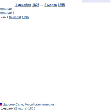
1 декабря
1825
—
2 марта
1855
ександр I
ександр II
 июня (
6 июля
)
1796
Царское Село
,
Российская империя
 февраля (
2 марта
)
1855