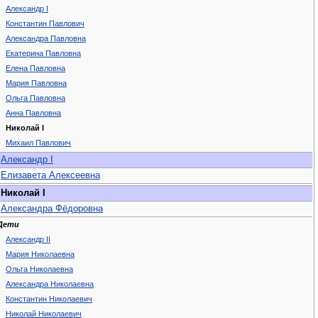
Александр I
Константин Павлович
Александра Павловна
Екатерина Павловна
Елена Павловна
Мария Павловна
Ольга Павловна
Анна Павловна
Николай I
Михаил Павлович
Александр I
Елизавета Алексеевна
Николай I
Александра Фёдоровна
Дети
Александр II
Мария Николаевна
Ольга Николаевна
Александра Николаевна
Константин Николаевич
Николай Николаевич