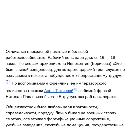
Отличался прекрасной памятью и большой
работоспособностью. Рабочий день царя длился 16 — 18
часов. По словам архиепископа Иннокентия (Борисова) «Это
был… такой венценосец, для которого царский трон служил не
возглавием к покою, а побуждением к непрестанному труду».
[5]
. По воспоминаниям фрейлины её императорского
[6]
величества госпожи
Анны Тютчевой
любимой фразой
Николая Павловича была: «Я тружусь как раб на галерах».
Общеизвестной была любовь царя к законности,
справедливости, порядку. Лично бывал на военных строях,
смотрах, осматривал фортификационные сооружения,
учебные заведения, служебные помещения, государственные