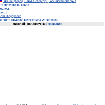
Зимний дворец
,
Санкт-Петербург
,
Российская империя
тропавловский собор
омановы
вел I
рия Фёдоровна
рлотта Прусская (Александра Фёдоровна)
Николай I Павлович
на
Викискладе