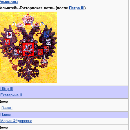
Романовы
Гольштейн-Готторпская ветвь (после
Петра III
)
Пётр III
Екатерина II
Дети
Павел I
Павел I
Мария Фёдоровна
Дети