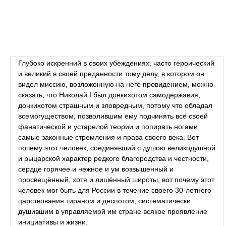
Глубоко искренний в своих убеждениях, часто героический
и великий в своей преданности тому делу, в котором он
видел миссию, возложенную на него провидением, можно
сказать, что Николай I был донкихотом самодержавия,
донкихотом страшным и зловредным, потому что обладал
всемогуществом, позволившим ему подчинять всё своей
фанатической и устарелой теории и попирать ногами
самые законные стремления и права своего века. Вот
почему этот человек, соединявший с душою великодушной
и рыцарской характер редкого благородства и честности,
сердце горячее и нежное и ум возвышенный и
просвещённый, хотя и лишённый широты, вот почему этот
человек мог быть для России в течение своего 30-летнего
царствования тираном и деспотом, систематически
душившим в управляемой им стране всякое проявление
инициативы и жизни.