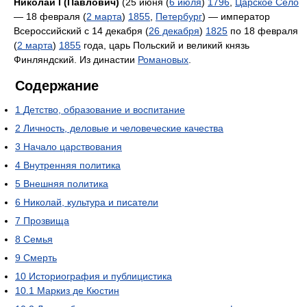
Никола́й I (Па́влович)
(25 июня (
6 июля
)
1796
,
Царское Село
— 18 февраля (
2 марта
)
1855
,
Петербург
) — император
Всероссийский с 14 декабря (
26 декабря
)
1825
по 18 февраля
(
2 марта
)
1855
года, царь Польский и великий князь
Финляндский. Из династии
Романовых
.
Содержание
1
Детство, образование и воспитание
2
Личность, деловые и человеческие качества
3
Начало царствования
4
Внутренняя политика
5
Внешняя политика
6
Николай, культура и писатели
7
Прозвища
8
Семья
9
Смерть
10
Историография и публицистика
10.1
Маркиз де Кюстин