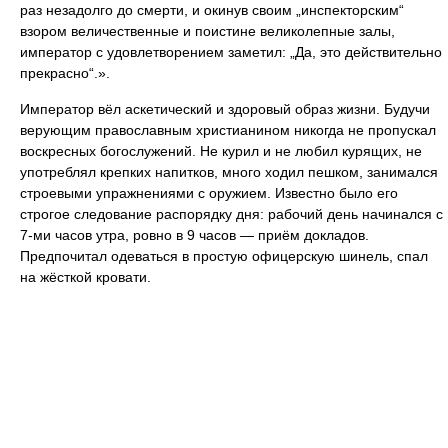
раз незадолго до смерти, и окинув своим „инспекторским“
взором величественные и поистине великолепные залы,
император с удовлетворением заметил: „Да, это действительно
прекрасно“.».
Император вёл аскетический и здоровый образ жизни. Будучи
верующим православным христианином никогда не пропускал
воскресных богослужений. Не курил и не любил курящих, не
употреблял крепких напитков, много ходил пешком, занимался
строевыми упражнениями с оружием. Известно было его
строгое следование распорядку дня: рабочий день начинался с
7-ми часов утра, ровно в 9 часов — приём докладов.
Предпочитал одеваться в простую офицерскую шинель, спал
на жёсткой кровати.