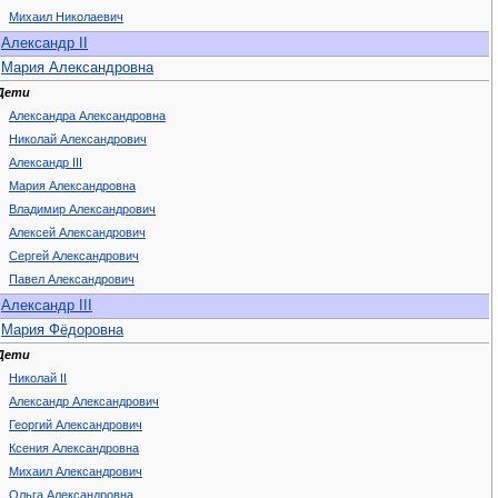
Михаил Николаевич
Александр II
Мария Александровна
Дети
Александра Александровна
Николай Александрович
Александр III
Мария Александровна
Владимир Александрович
Алексей Александрович
Сергей Александрович
Павел Александрович
Александр III
Мария Фёдоровна
Дети
Николай II
Александр Александрович
Георгий Александрович
Ксения Александровна
Михаил Александрович
Ольга Александровна