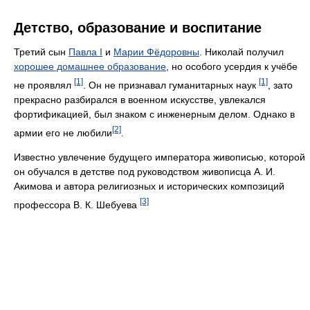
Детство, образование и воспитание
Третий сын
Павла I
и
Марии Фёдоровны
. Николай получил
хорошее домашнее образование
, но особого усердия к учёбе
[1]
[1]
не проявлял
. Он не признавал гуманитарных наук
, зато
прекрасно разбирался в военном искусстве, увлекался
фортификацией, был знаком с инженерным делом. Однако в
[2]
армии его не любили
.
Известно увлечение будущего императора живописью, которой
он обучался в детстве под руководством живописца А. И.
Акимова и автора религиозных и исторических композиций
[3]
профессора В. К. Шебуева