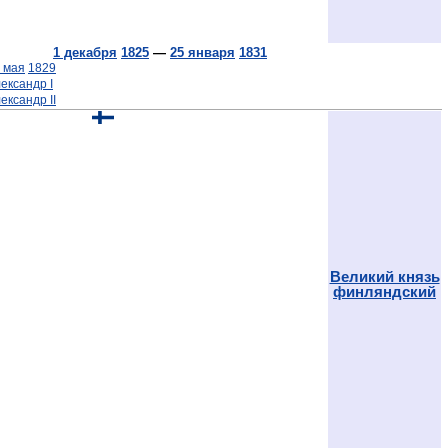
1 декабря
1825
—
25 января
1831
 мая
1829
ександр I
ександр II
Великий князь
финляндский