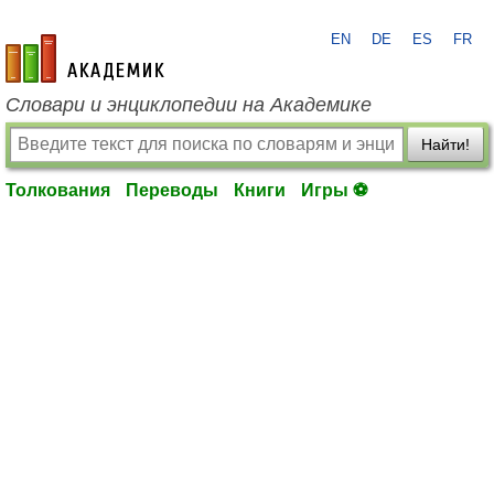
EN
DE
ES
FR
academic.ru
Словари и энциклопедии на Академике
Найти!
Толкования
Переводы
Книги
Игры ⚽