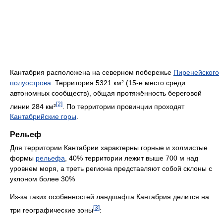
Кантабрия расположена на северном побережье
Пиренейского
полуострова
. Территория 5321 км² (15-е место среди
автономных сообществ), общая протяжённость береговой
[2]
линии 284 км²
. По территории провинции проходят
Кантабрийские горы
.
Рельеф
Для территории Кантабрии характерны горные и холмистые
формы
рельефа
, 40% территории лежит выше 700 м над
уровнем моря, а треть региона представляют собой склоны с
уклоном более 30%
Из-за таких особенностей ландшафта Кантабрия делится на
[3]
три географические зоны
: