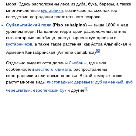
моря. Здесь расположены леса из дуба, бука, берёзы, а также
многочисленные
кустарники
, возникшие на склонах гор
вследствие деградации растительного покрова.
Субальпийский пояс
(Piso subalpino)
— выше 1800 м над
уровнем моря. На данной территории расположены летние
высокогорные пастбища, растут заросли кустарников и
кустарничков
, а также такие растения, как Астра Альпийская и
[8]
Армерия Кантабрийская (Armeria cantabrica)
Отдельно выделяются долины
Льебаны
, где из-за
особенностей
местного климата
, распространены
виноградники и оливковые деревья. В этой комарке также
растут многие виды
листопадных деревьев
:
дуб каменный
,
дуб
[9]
черешчатый
,
европейский бук
и другие
.