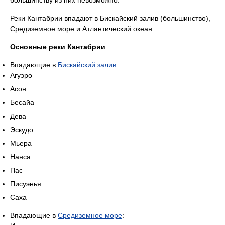
большинству из них невозможно.
Реки Кантабрии впадают в Бискайский залив (большинство),
Средиземное море и Атлантический океан.
Основные реки Кантабрии
Впадающие в
Бискайский залив
:
Агуэро
Асон
Бесайа
Дева
Эскудо
Мьера
Нанса
Пас
Писуэнья
Саха
Впадающие в
Средиземное море
: