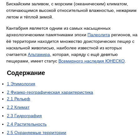
Бискайским заливом, с морским (океаническим) климатом,
отличающимся высокой относительной влажностью, нежарким
летом и тёплой зимой.
Кантабрия является одним из самых насыщенных
археологическими памятниками эпохи
Палеолита
регионов, на
ёё территории находится множество доисторических пещер с
наскальной живописью, наиболее известной из которых
считается
Альтамира
, которая, наряду с ещё девятью
пещерами, имеет статус
Всемирного наследия ЮНЕСКО
.
Содержание
1
Этимология
2
Физико-географическая характеристика
2.1
Рельеф
2.2
Климат
2.3
Гидрография
2.4
Растительность
2.5
Охраняемые территории