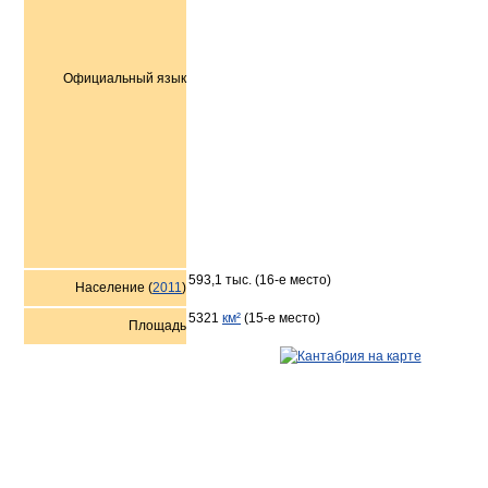
Официальный язык
593,1 тыс. (16-е место)
Население (
2011
)
5321
км²
(15-е место)
Площадь