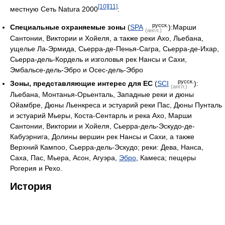
[10]
[11]
местную Сеть Natura 2000
:
русск.
Специальные охраняемые зоны
(
SPA
):Марши
(англ.)
Сантонии, Виктории и Хойеля, а также реки Ахо, Льебана,
ущелье Ла-Эрмида, Сьерра-де-Пенья-Сагра, Сьерра-де-Ихар,
Сьерра-дель-Кордель и изголовья рек Нансы и Сахи,
Эмбальсе-дель-Эбро и Осес-дель-Эбро
русск.
Зоны, представляющие интерес для ЕС
(
SCI
):
(англ.)
Льебана, Монтанья-Орьенталь, Западные реки и дюны
Ойамбре, Дюны Льенкреса и эстуарий реки Пас, Дюны Пунталь
и эстуарий Мьеры, Коста-Сентарль и река Ахо, Марши
Сантонии, Виктории и Хойеля, Сьерра-дель-Эскудо-де-
Кабуэрнига, Долины вершин рек Нансы и Сахи, а также
Верхний Кампоо, Сьерра-дель-Эскудо; реки: Дева, Нанса,
Саха, Пас, Мьера, Асон, Агуэра,
Эбро
, Камеса; пещеры
Рогерия и Рехо.
История