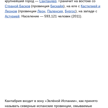
крупнейший город —
Сантандер
. Граничит на востоке со
Страной Басков
(провинция
Бискайя
), на юге с
Кастилией и
Леоном
(провинции
Леон
,
Паленсия
,
Бургос
), на западе с
Астурией
. Население — 593,121 человек (2011).
Кантабрия входит в зону «Зелёной Испании», как принято
называть северные испанские провинции, омываемые