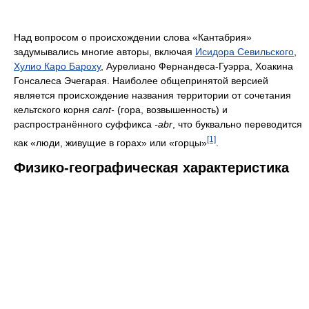
Над вопросом о происхождении слова «Кантабрия»
задумывались многие авторы, включая
Исидора Севильского
,
Хулио Каро Бароху
, Аурелиано Фернандеса-Гуэрра, Хоакина
Гонсалеса Эчегарая. Наиболее общепринятой версией
является происхождение названия территории от сочетания
кельтского корня
cant-
(гора, возвышенность) и
распространённого суффикса
-abr
, что буквально переводится
[1]
как «люди, живущие в горах» или «горцы»
.
Физико-географическая характеристика