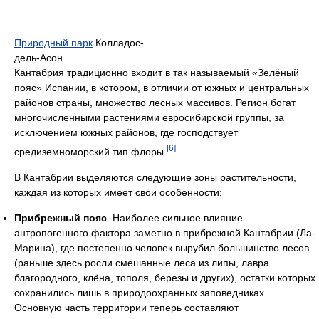
Природный парк
Колладос-
дель-Асон
Кантабрия традиционно входит в так называемый «Зелёный
пояс» Испании, в котором, в отличии от южных и центральных
районов страны, множество лесных массивов. Регион богат
многочисленными растениями евросибирской группы, за
исключением южных районов, где господствует
[6]
средиземноморский тип флоры
.
В Кантабрии выделяются следующие зоны растительности,
каждая из которых имеет свои особенности:
Прибрежный пояс
. Наиболее сильное влияние
антропогенного фактора заметно в прибрежной Кантабрии (Ла-
Марина), где постепенно человек вырубил большинство лесов
(раньше здесь росли смешанные леса из липы, лавра
благородного, клёна, тополя, березы и других), остатки которых
сохранились лишь в природоохранных заповедниках.
Основную часть территории теперь составляют