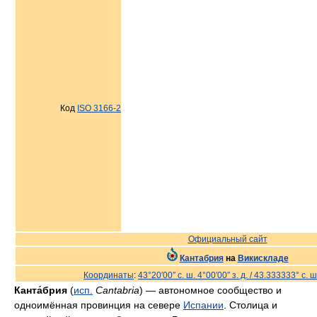
Код
ISO 3166-2
Официальный сайт
Кантабрия
на
Викискладе
Координаты
:
43°20′00″ с. ш.
4°00′00″ з. д.
/
43.333333° с. ш
Канта́брия
(
исп.
Cantabria
) — автономное сообщество и
одноимённая провинция на севере
Испании
. Столица и