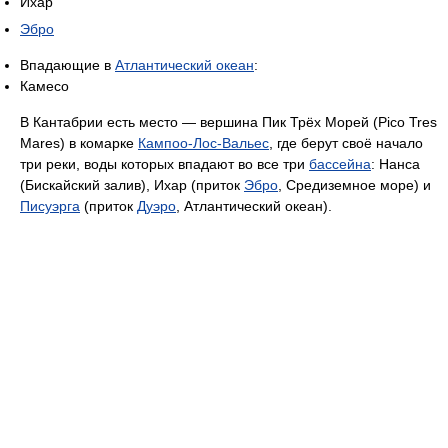
Ихар
Эбро
Впадающие в
Атлантический океан
:
Камесо
В Кантабрии есть место — вершина Пик Трёх Морей (Pico Tres
Mares) в комарке
Кампоо-Лос-Вальес
, где берут своё начало
три реки, воды которых впадают во все три
бассейна
: Нанса
(Бискайский залив), Ихар (приток
Эбро
, Средиземное море) и
Писуэрга
(приток
Дуэро
, Атлантический океан).