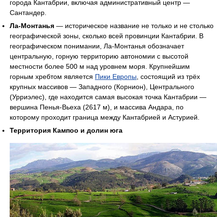
города Кантабрии, включая административный центр —
Сантандер.
Ла-Монтанья
— историческое название не только и не столько
географической зоны, сколько всей провинции Кантабрии. В
географическом понимании, Ла-Монтанья обозначает
центральную, горную территорию автономии с высотой
местности более 500 м над уровнем моря. Крупнейшим
горным хребтом является
Пики Европы
, состоящий из трёх
крупных массивов — Западного (Корнион), Центрального
(Урриэлес), где находится самая высокая точка Кантабрии —
вершина Пенья-Вьеха (2617 м), и массива Андара, по
которому проходит граница между Кантабрией и Астурией.
Территория Кампоо и долин юга